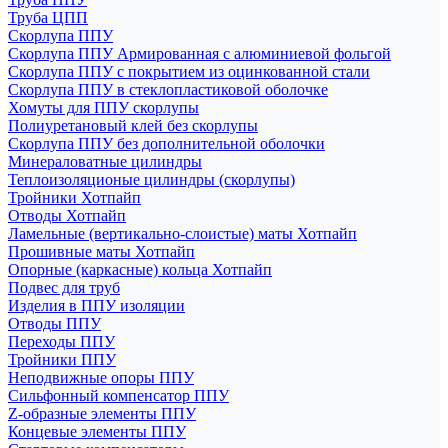
Труба ЦПП
Скорлупа ППУ
Скорлупа ППУ Армированная с алюминиевой фольгой
Скорлупа ППУ с покрытием из оцинкованной стали
Скорлупа ППУ в стеклопластиковой оболочке
Хомуты для ППУ скорлупы
Полиуретановый клей без скорлупы
Скорлупа ППУ без дополнительной оболочки
Минераловатные цилиндры
Теплоизоляционые цилиндры (скорлупы)
Тройники Хотпайп
Отводы Хотпайп
Ламельные (вертикально-слоистые) маты Хотпайп
Прошивные маты Хотпайп
Опорные (каркасные) кольца Хотпайп
Подвес для труб
Изделия в ППУ изоляции
Отводы ППУ
Переходы ППУ
Тройники ППУ
Неподвижные опоры ППУ
Cильфонный компенсатор ППУ
Z-образные элементы ППУ
Концевые элементы ППУ