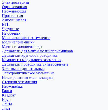
Электросварная
Оцинкованная
Нержавеющая
Профильная
Алюминиевая
ВГП
Чугунные
Из обечаек
Молниезащита и заземление
Молниеприемники
Мачты и молниеотводы
Держатели для мачт и молниеприемников
Держатели круглого проводника
Комплекты модульного заземления
Держатели проводника универсальные
Зажимы соединительные
Электролитическое заземление
Изолированная молниезащита
Стержни заземления
Нержавейка
Балки
Квадрат
Круг
Лента
Лист