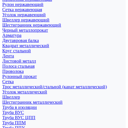
Рулон нержавеющий
Сетка нержавеющая
Уголок нержавеющий
Швеллер нержавеющий
Шестигранник нержавеющий
Черный металлопрокат
Арматура
Двутавровая балка
Квадрат металлический
Круг стальной
Лента
Листовой металл
Полоса стальная
Проволока
Рулонный прокат
Сетка
Трос металлический/стальной (канат металлический)
Уголок металлический
Швеллер
Шестигранник металлический
Труба в изоляции
Труба ВУС
Труба ВУС ЦПП
Труба ППМ
Труба ППУ