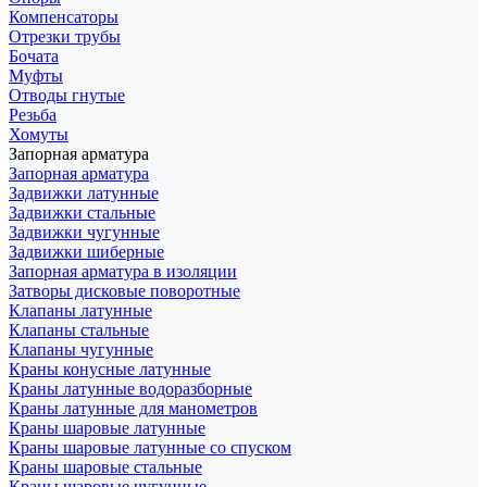
Компенсаторы
Отрезки трубы
Бочата
Муфты
Отводы гнутые
Резьба
Хомуты
Запорная арматура
Запорная арматура
Задвижки латунные
Задвижки стальные
Задвижки чугунные
Задвижки шиберные
Запорная арматура в изоляции
Затворы дисковые поворотные
Клапаны латунные
Клапаны стальные
Клапаны чугунные
Краны конусные латунные
Краны латунные водоразборные
Краны латунные для манометров
Краны шаровые латунные
Краны шаровые латунные со спуском
Краны шаровые стальные
Краны шаровые чугунные