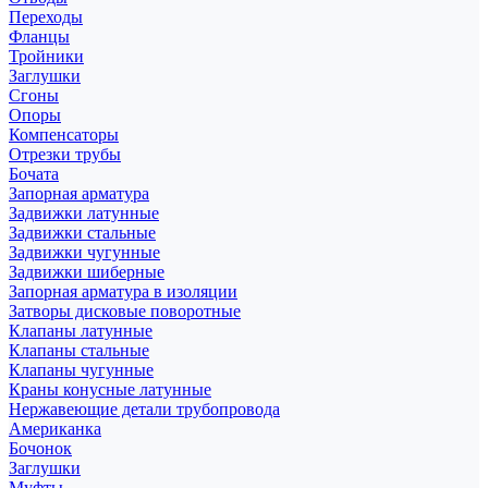
Переходы
Фланцы
Тройники
Заглушки
Сгоны
Опоры
Компенсаторы
Отрезки трубы
Бочата
Запорная арматура
Задвижки латунные
Задвижки стальные
Задвижки чугунные
Задвижки шиберные
Запорная арматура в изоляции
Затворы дисковые поворотные
Клапаны латунные
Клапаны стальные
Клапаны чугунные
Краны конусные латунные
Нержавеющие детали трубопровода
Американка
Бочонок
Заглушки
Муфты