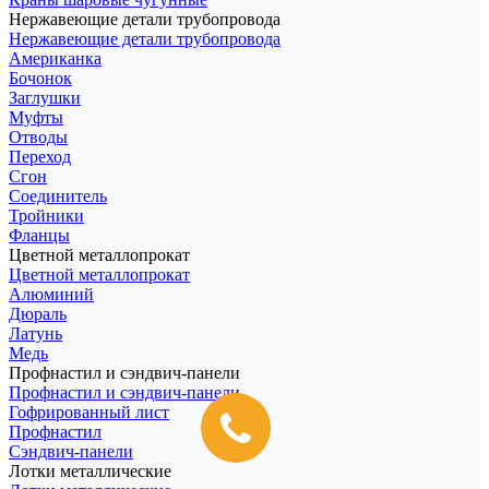
Нержавеющие детали трубопровода
Нержавеющие детали трубопровода
Американка
Бочонок
Заглушки
Муфты
Отводы
Переход
Сгон
Соединитель
Тройники
Фланцы
Цветной металлопрокат
Цветной металлопрокат
Алюминий
Дюраль
Латунь
Медь
Профнастил и сэндвич-панели
Профнастил и сэндвич-панели
Гофрированный лист
Профнастил
Сэндвич-панели
Лотки металлические