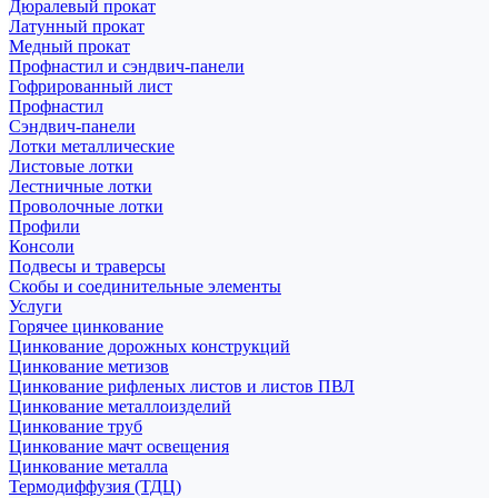
Дюралевый прокат
Латунный прокат
Медный прокат
Профнастил и сэндвич-панели
Гофрированный лист
Профнастил
Сэндвич-панели
Лотки металлические
Листовые лотки
Лестничные лотки
Проволочные лотки
Профили
Консоли
Подвесы и траверсы
Скобы и соединительные элементы
Услуги
Горячее цинкование
Цинкование дорожных конструкций
Цинкование метизов
Цинкование рифленых листов и листов ПВЛ
Цинкование металлоизделий
Цинкование труб
Цинкование мачт освещения
Цинкование металла
Термодиффузия (ТДЦ)