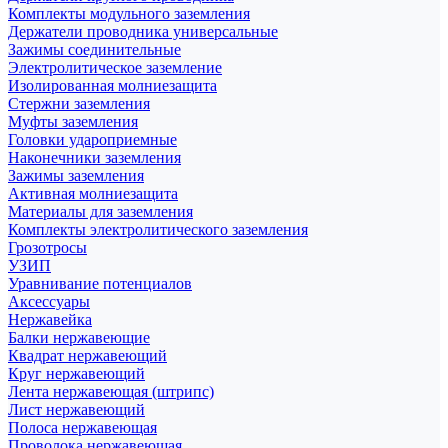
Комплекты модульного заземления
Держатели проводника универсальные
Зажимы соединительные
Электролитическое заземление
Изолированная молниезащита
Стержни заземления
Муфты заземления
Головки удароприемные
Наконечники заземления
Зажимы заземления
Активная молниезащита
Материалы для заземления
Комплекты электролитического заземления
Грозотросы
УЗИП
Уравнивание потенциалов
Аксессуары
Нержавейка
Балки нержавеющие
Квадрат нержавеющий
Круг нержавеющий
Лента нержавеющая (штрипс)
Лист нержавеющий
Полоса нержавеющая
Проволока нержавеющая