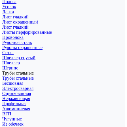
Полоса
Уголок
Лента
Лист гладкий
Лист окрашенный
Лист гладкий
Листы перфорированные
Проволока
Рулонная сталь
Рулоны окрашенные
Сетка
Швеллер гнутый
Швеллер
Штрипс
Трубы стальные
Трубы стальные
Бесшовная
Электросварная
Оцинкованная
Нержавеющая
Профильная
Алюминиевая
ВГП
Чугунные
Из обечаек