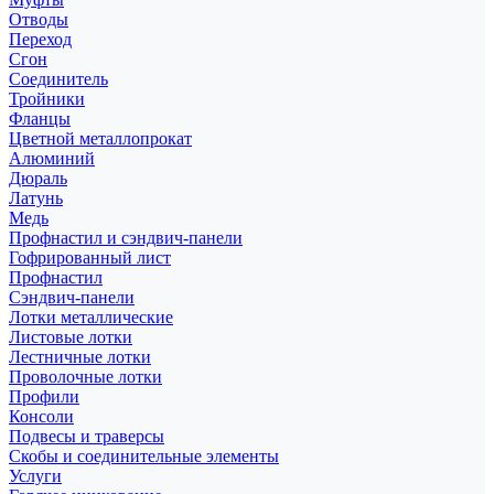
Отводы
Переход
Сгон
Соединитель
Тройники
Фланцы
Цветной металлопрокат
Алюминий
Дюраль
Латунь
Медь
Профнастил и сэндвич-панели
Гофрированный лист
Профнастил
Сэндвич-панели
Лотки металлические
Листовые лотки
Лестничные лотки
Проволочные лотки
Профили
Консоли
Подвесы и траверсы
Скобы и соединительные элементы
Услуги