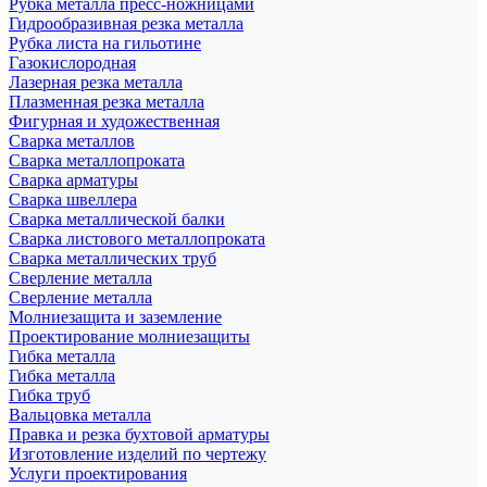
Рубка металла пресс-ножницами
Гидрообразивная резка металла
Рубка листа на гильотине
Газокислородная
Лазерная резка металла
Плазменная резка металла
Фигурная и художественная
Сварка металлов
Сварка металлопроката
Сварка арматуры
Сварка швеллера
Сварка металлической балки
Сварка листового металлопроката
Сварка металлических труб
Сверление металла
Сверление металла
Молниезащита и заземление
Проектирование молниезащиты
Гибка металла
Гибка металла
Гибка труб
Вальцовка металла
Правка и резка бухтовой арматуры
Изготовление изделий по чертежу
Услуги проектирования