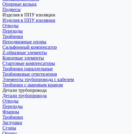
Опорные кольца
Подвесы
Изделия в ППУ изоляции
Изделия в ППУ изоляции
Отводы
Переходы
Тройники
Неподвижные опоры
Cильфонный компенсатор
Z-образные элементы
Концевые элементы
Стартовые компенсаторы
Тройники параллельные
Тройниковые ответвления
Элементы трубопровода с кабелем
Тройники с шаровым краном
Детали трубопровода
Детали трубопровода
Отводы
Переходы
Фланцы
Тройники
Заглушки
Сгоны
Опоры