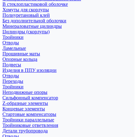
В стеклопластиковой оболочке
Хомуты для скорлупы
Полиуретановый клей
Без дополнительной оболочки
Минераловатные цилиндры
Цилиндры (скорлупы)
Тройники
Отводы
Ламельные
Прошивные маты
Опорные кольца
Подвесы
Изделия в ППУ изоляции
Отводы
Переходы
Тройники
Неподвижные опоры
Cильфонный компенсатор
Z-образные элементы
Концевые элементы
Стартовые компенсаторы
Тройники параллельные
Тройниковые ответвления
Детали трубопровода
Отводы