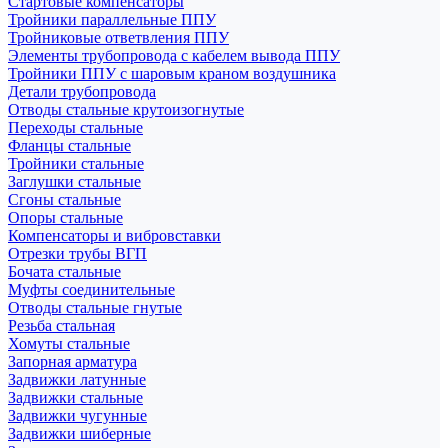
Стартовые компенсаторы
Тройники параллельные ППУ
Тройниковые ответвления ППУ
Элементы трубопровода с кабелем вывода ППУ
Тройники ППУ с шаровым краном воздушника
Детали трубопровода
Отводы стальные крутоизогнутые
Переходы стальные
Фланцы стальные
Тройники стальные
Заглушки стальные
Сгоны стальные
Опоры стальные
Компенсаторы и вибровставки
Отрезки трубы ВГП
Бочата стальные
Муфты соединительные
Отводы стальные гнутые
Резьба стальная
Хомуты стальные
Запорная арматура
Задвижки латунные
Задвижки стальные
Задвижки чугунные
Задвижки шиберные