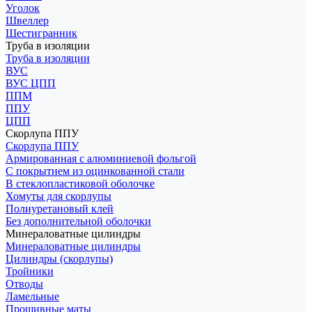
Уголок
Швеллер
Шестигранник
Труба в изоляции
Труба в изоляции
ВУС
ВУС ЦПП
ППМ
ППУ
ЦПП
Скорлупа ППУ
Скорлупа ППУ
Армированная с алюминиевой фольгой
С покрытием из оцинкованной стали
В стеклопластиковой оболочке
Хомуты для скорлупы
Полиуретановый клей
Без дополнительной оболочки
Минераловатные цилиндры
Минераловатные цилиндры
Цилиндры (скорлупы)
Тройники
Отводы
Ламельные
Прошивные маты