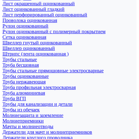
Лист окрашенный оцинкованный
Лист оцинкованный гладкий
Лист перфорированный оцинкованный
Проволока оцинкованная
Рулон оцинкованный
Рулон оцинкованный с полимерный покрытием
Сетка оцинкованная
Швеллер гнутый оцинкованный
Швеллер оцинкованный
Штрипс (лента оцинкованная )
Трубы стальные
Труба бесшовная
Трубы стальные прямошовные электросварные
Трубы оцинкованные
Труба нержавеющая
Труба профильная электросварная
Труба алюминиевая
Труба ВГП
Трубы для канализации и детали
Трубы из обечаек
Молниезащита и заземление
Молниеприемники
Мачты и молниеотводы
Держатели для мачт и молниеприемников
Держатели круглого проводника