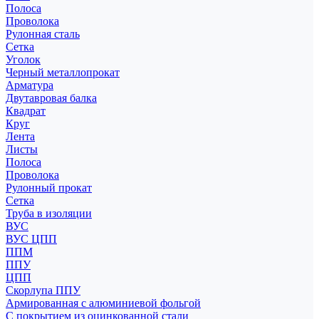
Полоса
Проволока
Рулонная сталь
Сетка
Уголок
Черный металлопрокат
Арматура
Двутавровая балка
Квадрат
Круг
Лента
Листы
Полоса
Проволока
Рулонный прокат
Сетка
Труба в изоляции
ВУС
ВУС ЦПП
ППМ
ППУ
ЦПП
Скорлупа ППУ
Армированная с алюминиевой фольгой
С покрытием из оцинкованной стали