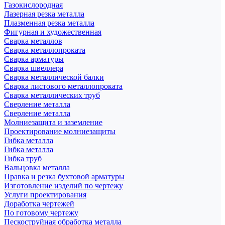
Газокислородная
Лазерная резка металла
Плазменная резка металла
Фигурная и художественная
Сварка металлов
Сварка металлопроката
Сварка арматуры
Сварка швеллера
Сварка металлической балки
Сварка листового металлопроката
Сварка металлических труб
Сверление металла
Сверление металла
Молниезащита и заземление
Проектирование молниезащиты
Гибка металла
Гибка металла
Гибка труб
Вальцовка металла
Правка и резка бухтовой арматуры
Изготовление изделий по чертежу
Услуги проектирования
Доработка чертежей
По готовому чертежу
Пескоструйная обработка металла