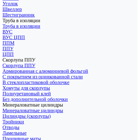
Уголок
Швеллер
Шестигранник
Труба в изоляции
Труба в изоляции
ВУС
ВУС ЦПП
ППМ
ППУ
ЦПП
Скорлупа ППУ
Скорлупа ППУ
Армированная с алюминиевой фольгой
С покрытием из оцинкованной стали
В стеклопластиковой оболочке
Хомуты для скорлупы
Полиуретановый клей
Без дополнительной оболочки
Минераловатные цилиндры
Минераловатные цилиндры
Цилиндры (скорлупы)
Тройники
Отводы
Ламельные
Прошивные маты