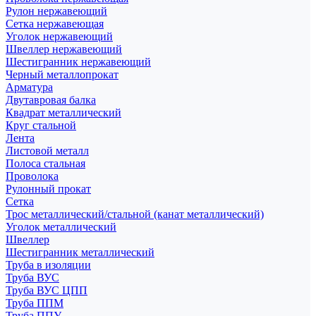
Рулон нержавеющий
Сетка нержавеющая
Уголок нержавеющий
Швеллер нержавеющий
Шестигранник нержавеющий
Черный металлопрокат
Арматура
Двутавровая балка
Квадрат металлический
Круг стальной
Лента
Листовой металл
Полоса стальная
Проволока
Рулонный прокат
Сетка
Трос металлический/стальной (канат металлический)
Уголок металлический
Швеллер
Шестигранник металлический
Труба в изоляции
Труба ВУС
Труба ВУС ЦПП
Труба ППМ
Труба ППУ