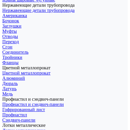
Нержавеющие детали трубопровода
Нержавеющие детали трубопровода
Американка
Бочонок
Заглушки
Муфты
Отводы
Переход
Сгон
Соединитель
Тройники
Фланцы
Цветной металлопрокат
Цветной металлопрокат
Алюминий
Дюраль
Латунь
Медь
Профнастил и сэндвич-панели
Профнастил и сэндвич-панели
Гофрированный лист
Профнастил
Сэндвич-панели
Лотки металлические