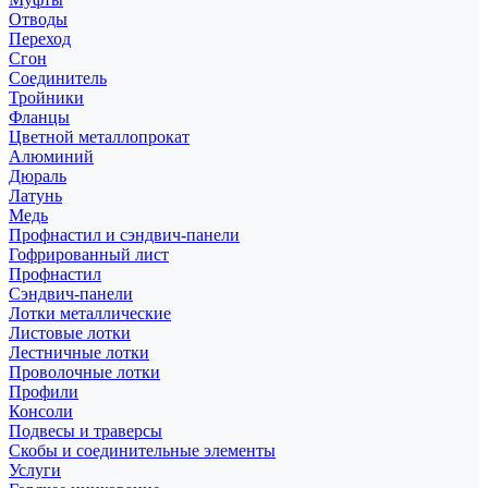
Отводы
Переход
Сгон
Соединитель
Тройники
Фланцы
Цветной металлопрокат
Алюминий
Дюраль
Латунь
Медь
Профнастил и сэндвич-панели
Гофрированный лист
Профнастил
Сэндвич-панели
Лотки металлические
Листовые лотки
Лестничные лотки
Проволочные лотки
Профили
Консоли
Подвесы и траверсы
Скобы и соединительные элементы
Услуги