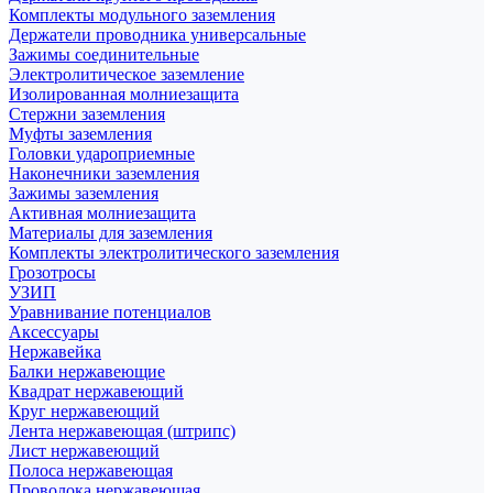
Комплекты модульного заземления
Держатели проводника универсальные
Зажимы соединительные
Электролитическое заземление
Изолированная молниезащита
Стержни заземления
Муфты заземления
Головки удароприемные
Наконечники заземления
Зажимы заземления
Активная молниезащита
Материалы для заземления
Комплекты электролитического заземления
Грозотросы
УЗИП
Уравнивание потенциалов
Аксессуары
Нержавейка
Балки нержавеющие
Квадрат нержавеющий
Круг нержавеющий
Лента нержавеющая (штрипс)
Лист нержавеющий
Полоса нержавеющая
Проволока нержавеющая