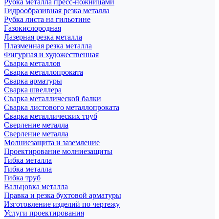
Рубка металла пресс-ножницами
Гидрообразивная резка металла
Рубка листа на гильотине
Газокислородная
Лазерная резка металла
Плазменная резка металла
Фигурная и художественная
Сварка металлов
Сварка металлопроката
Сварка арматуры
Сварка швеллера
Сварка металлической балки
Сварка листового металлопроката
Сварка металлических труб
Сверление металла
Сверление металла
Молниезащита и заземление
Проектирование молниезащиты
Гибка металла
Гибка металла
Гибка труб
Вальцовка металла
Правка и резка бухтовой арматуры
Изготовление изделий по чертежу
Услуги проектирования