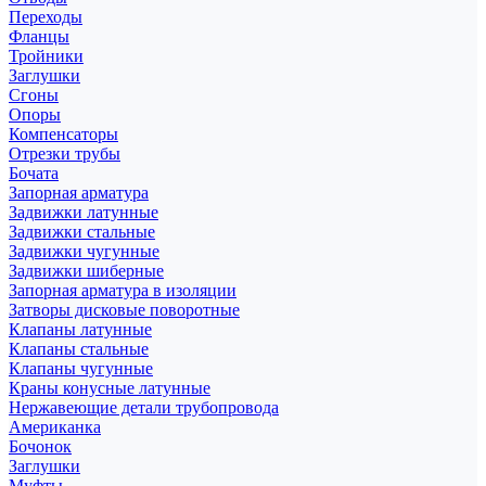
Переходы
Фланцы
Тройники
Заглушки
Сгоны
Опоры
Компенсаторы
Отрезки трубы
Бочата
Запорная арматура
Задвижки латунные
Задвижки стальные
Задвижки чугунные
Задвижки шиберные
Запорная арматура в изоляции
Затворы дисковые поворотные
Клапаны латунные
Клапаны стальные
Клапаны чугунные
Краны конусные латунные
Нержавеющие детали трубопровода
Американка
Бочонок
Заглушки
Муфты