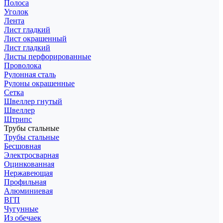
Полоса
Уголок
Лента
Лист гладкий
Лист окрашенный
Лист гладкий
Листы перфорированные
Проволока
Рулонная сталь
Рулоны окрашенные
Сетка
Швеллер гнутый
Швеллер
Штрипс
Трубы стальные
Трубы стальные
Бесшовная
Электросварная
Оцинкованная
Нержавеющая
Профильная
Алюминиевая
ВГП
Чугунные
Из обечаек