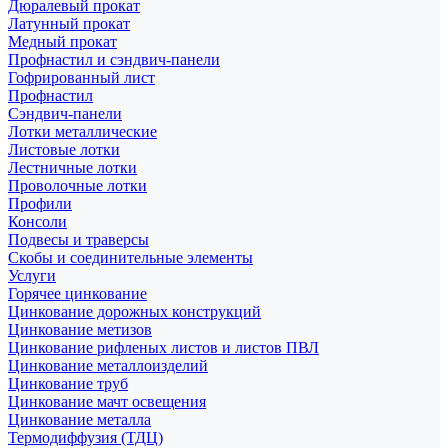
Дюралевый прокат
Латунный прокат
Медный прокат
Профнастил и сэндвич-панели
Гофрированный лист
Профнастил
Сэндвич-панели
Лотки металлические
Листовые лотки
Лестничные лотки
Проволочные лотки
Профили
Консоли
Подвесы и траверсы
Скобы и соединительные элементы
Услуги
Горячее цинкование
Цинкование дорожных конструкций
Цинкование метизов
Цинкование рифленых листов и листов ПВЛ
Цинкование металлоизделий
Цинкование труб
Цинкование мачт освещения
Цинкование металла
Термодиффузия (ТДЦ)