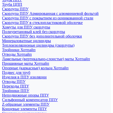
Труба ЦПП
Скорлупа ППУ
Скорлупа ППУ Армированная с алюминиевой фольгой
Скорлупа ППУ с покрытием из оцинкованной стали
Скорлупа ППУ в стеклопластиковой оболочке
Хомуты для ППУ скорлупы
Полиуретановый клей без скорлупы
Скорлупа ППУ без дополнительной оболочки
Минераловатные цилиндры
Теплоизоляционые цилиндры (скорлупы)
Тройники Хотпайп
Отводы Хотпайп
Ламельные (вертикально-слоистые) маты Хотпайп
Прошивные маты Хотпайп
Опорные (каркасные) кольца Хотпайп
Подвес для труб
Изделия в ППУ изоляции
Отводы ППУ
Переходы ППУ
Тройники ППУ
Неподвижные опоры ППУ
Cильфонный компенсатор ППУ
Z-образные элементы ППУ
Концевые элементы ППУ