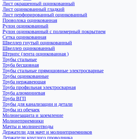
Лист окрашенный оцинкованный
Лист оцинкованный гладкий
Лист перфорированный оцинкованный
Проволока оцинкованная
Рулон оцинкованный
Рулон оцинкованный с полимерный покрытием
Сетка оцинкованная
Швеллер гнутый оцинкованный
Швеллер оцинкованный
Штрипс (лента оцинкованная )
Трубы стальные
Труба бесшовная
Трубы стальные прямошовные электросварные
Трубы оцинкованные
Труба нержавеющая
Труба профильная электросварная
Труба алюминиевая
Труба ВГП
Трубы для канализации и детали
Трубы из обечаек
Молниезащита и заземление
Молниеприемники
Мачты и молниеотводы
Держатели для мачт и молниеприемников
Держатели круглого проводника