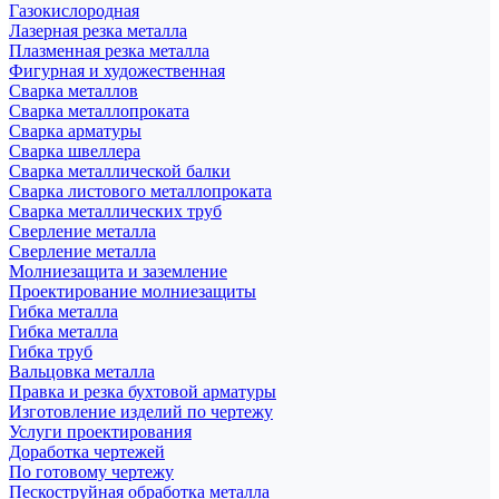
Газокислородная
Лазерная резка металла
Плазменная резка металла
Фигурная и художественная
Сварка металлов
Сварка металлопроката
Сварка арматуры
Сварка швеллера
Сварка металлической балки
Сварка листового металлопроката
Сварка металлических труб
Сверление металла
Сверление металла
Молниезащита и заземление
Проектирование молниезащиты
Гибка металла
Гибка металла
Гибка труб
Вальцовка металла
Правка и резка бухтовой арматуры
Изготовление изделий по чертежу
Услуги проектирования
Доработка чертежей
По готовому чертежу
Пескоструйная обработка металла