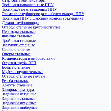
Стартовые компенсаторы
Тройники параллельные ППУ
Тройниковые ответвления ППУ
Элементы трубопровода с кабелем вывода ППУ
Тройники ППУ с шаровым краном воздушника
Детали трубопровода
Отводы стальные крутоизогнутые
Переходы стальные
Фланцы стальные
Тройники стальные
Заглушки стальные
Сгоны стальные
Опоры стальные
Компенсаторы и вибровставки
Отрезки трубы ВГП
Бочата стальные
Муфты соединительные
Отводы стальные гнутые
Резьба стальная
Хомуты стальные
Запорная арматура
Задвижки латунные
Задвижки стальные
Задвижки чугунные
Задвижки шиберные