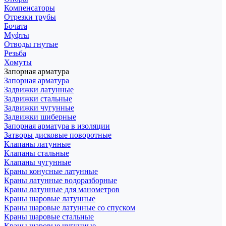
Компенсаторы
Отрезки трубы
Бочата
Муфты
Отводы гнутые
Резьба
Хомуты
Запорная арматура
Запорная арматура
Задвижки латунные
Задвижки стальные
Задвижки чугунные
Задвижки шиберные
Запорная арматура в изоляции
Затворы дисковые поворотные
Клапаны латунные
Клапаны стальные
Клапаны чугунные
Краны конусные латунные
Краны латунные водоразборные
Краны латунные для манометров
Краны шаровые латунные
Краны шаровые латунные со спуском
Краны шаровые стальные
Краны шаровые чугунные