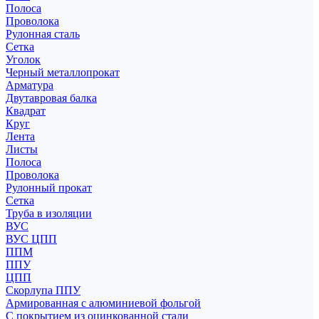
Полоса
Проволока
Рулонная сталь
Сетка
Уголок
Черный металлопрокат
Арматура
Двутавровая балка
Квадрат
Круг
Лента
Листы
Полоса
Проволока
Рулонный прокат
Сетка
Труба в изоляции
ВУС
ВУС ЦПП
ППМ
ППУ
ЦПП
Скорлупа ППУ
Армированная с алюминиевой фольгой
С покрытием из оцинкованной стали