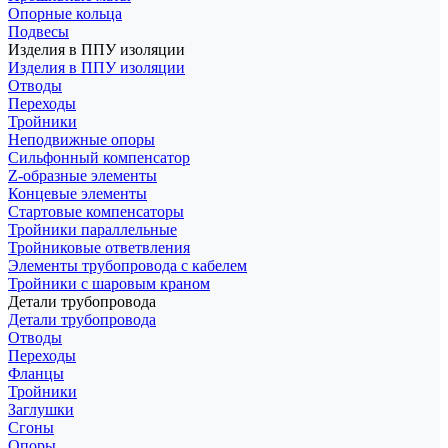
Опорные кольца
Подвесы
Изделия в ППУ изоляции
Изделия в ППУ изоляции
Отводы
Переходы
Тройники
Неподвижные опоры
Cильфонный компенсатор
Z-образные элементы
Концевые элементы
Стартовые компенсаторы
Тройники параллельные
Тройниковые ответвления
Элементы трубопровода с кабелем
Тройники с шаровым краном
Детали трубопровода
Детали трубопровода
Отводы
Переходы
Фланцы
Тройники
Заглушки
Сгоны
Опоры