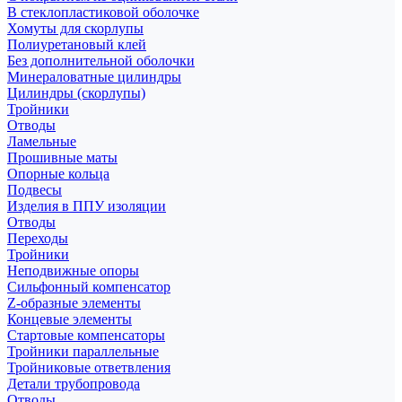
В стеклопластиковой оболочке
Хомуты для скорлупы
Полиуретановый клей
Без дополнительной оболочки
Минераловатные цилиндры
Цилиндры (скорлупы)
Тройники
Отводы
Ламельные
Прошивные маты
Опорные кольца
Подвесы
Изделия в ППУ изоляции
Отводы
Переходы
Тройники
Неподвижные опоры
Cильфонный компенсатор
Z-образные элементы
Концевые элементы
Стартовые компенсаторы
Тройники параллельные
Тройниковые ответвления
Детали трубопровода
Отводы