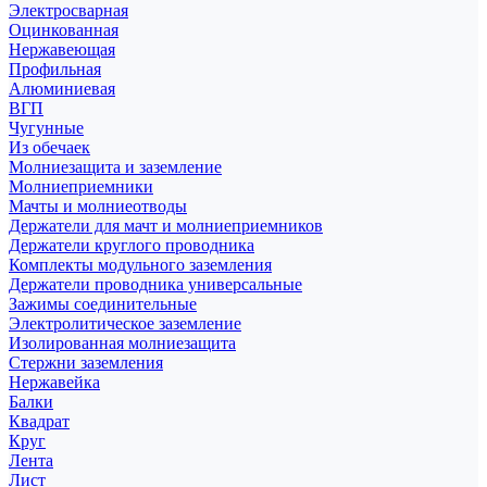
Электросварная
Оцинкованная
Нержавеющая
Профильная
Алюминиевая
ВГП
Чугунные
Из обечаек
Молниезащита и заземление
Молниеприемники
Мачты и молниеотводы
Держатели для мачт и молниеприемников
Держатели круглого проводника
Комплекты модульного заземления
Держатели проводника универсальные
Зажимы соединительные
Электролитическое заземление
Изолированная молниезащита
Стержни заземления
Нержавейка
Балки
Квадрат
Круг
Лента
Лист