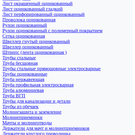
Лист окрашенный оцинкованный
Лист оцинкованный гладкий
Лист перфорированный оцинкованный
Проволока оцинкованная
Рулон оцинкованный
Рулон оцинкованный с полимерный покрытием
Сетка оцинкованная
Швеллер гнутый оцинкованный
Швеллер оцинкованный
Штрипс (лента оцинкованная )
Трубы стальные
Труба бесшовная
Трубы стальные прямошовные электросварные
Трубы оцинкованные
Труба нержавеющая
Труба профильная электросварная
Труба алюминиевая
Труба ВГП
Трубы для канализации и детали
Трубы из обечаек
Молниезащита и заземление
Молниеприемники
Мачты и молниеотводы
Держатели для мачт и молниеприемников
Держатели круглого проводника