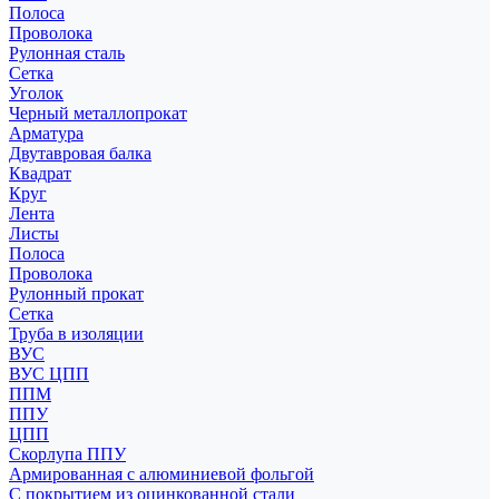
Полоса
Проволока
Рулонная сталь
Сетка
Уголок
Черный металлопрокат
Арматура
Двутавровая балка
Квадрат
Круг
Лента
Листы
Полоса
Проволока
Рулонный прокат
Сетка
Труба в изоляции
ВУС
ВУС ЦПП
ППМ
ППУ
ЦПП
Скорлупа ППУ
Армированная с алюминиевой фольгой
С покрытием из оцинкованной стали