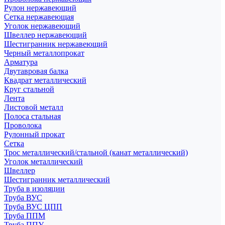
Рулон нержавеющий
Сетка нержавеющая
Уголок нержавеющий
Швеллер нержавеющий
Шестигранник нержавеющий
Черный металлопрокат
Арматура
Двутавровая балка
Квадрат металлический
Круг стальной
Лента
Листовой металл
Полоса стальная
Проволока
Рулонный прокат
Сетка
Трос металлический/стальной (канат металлический)
Уголок металлический
Швеллер
Шестигранник металлический
Труба в изоляции
Труба ВУС
Труба ВУС ЦПП
Труба ППМ
Труба ППУ