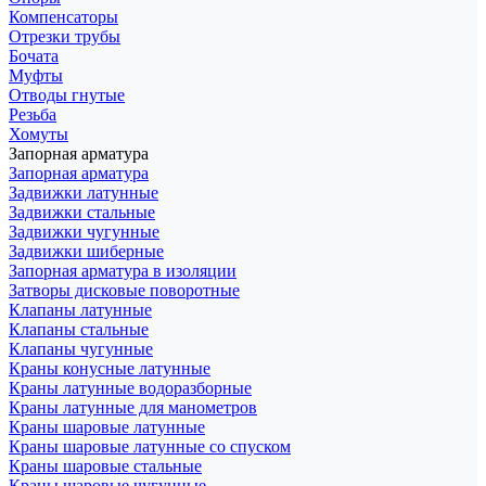
Компенсаторы
Отрезки трубы
Бочата
Муфты
Отводы гнутые
Резьба
Хомуты
Запорная арматура
Запорная арматура
Задвижки латунные
Задвижки стальные
Задвижки чугунные
Задвижки шиберные
Запорная арматура в изоляции
Затворы дисковые поворотные
Клапаны латунные
Клапаны стальные
Клапаны чугунные
Краны конусные латунные
Краны латунные водоразборные
Краны латунные для манометров
Краны шаровые латунные
Краны шаровые латунные со спуском
Краны шаровые стальные
Краны шаровые чугунные