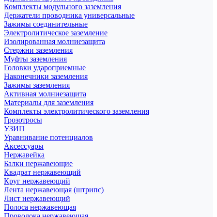
Комплекты модульного заземления
Держатели проводника универсальные
Зажимы соединительные
Электролитическое заземление
Изолированная молниезащита
Стержни заземления
Муфты заземления
Головки удароприемные
Наконечники заземления
Зажимы заземления
Активная молниезащита
Материалы для заземления
Комплекты электролитического заземления
Грозотросы
УЗИП
Уравнивание потенциалов
Аксессуары
Нержавейка
Балки нержавеющие
Квадрат нержавеющий
Круг нержавеющий
Лента нержавеющая (штрипс)
Лист нержавеющий
Полоса нержавеющая
Проволока нержавеющая