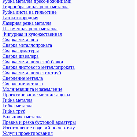
Рубка металла пресс-ножницами
Гидрообразивная резка металла
Рубка листа на гильотине
Газокислородная
Лазерная резка металла
Плазменная резка металла
Фигурная и художественная
Сварка металлов
Сварка металлопроката
Сварка арматуры
Сварка швеллера
Сварка металлической балки
Сварка листового металлопроката
Сварка металлических труб
Сверление металла
Сверление металла
Молниезащита и заземление
Проектирование молниезащиты
Гибка металла
Гибка металла
Гибка труб
Вальцовка металла
Правка и резка бухтовой арматуры
Изготовление изделий по чертежу
Услуги проектирования