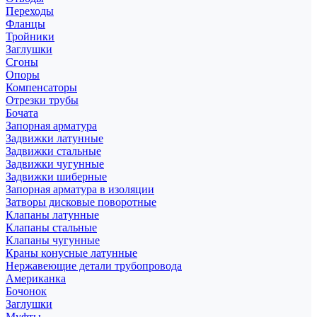
Переходы
Фланцы
Тройники
Заглушки
Сгоны
Опоры
Компенсаторы
Отрезки трубы
Бочата
Запорная арматура
Задвижки латунные
Задвижки стальные
Задвижки чугунные
Задвижки шиберные
Запорная арматура в изоляции
Затворы дисковые поворотные
Клапаны латунные
Клапаны стальные
Клапаны чугунные
Краны конусные латунные
Нержавеющие детали трубопровода
Американка
Бочонок
Заглушки
Муфты