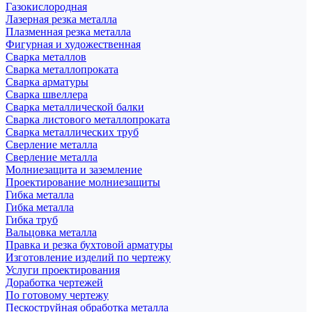
Газокислородная
Лазерная резка металла
Плазменная резка металла
Фигурная и художественная
Сварка металлов
Сварка металлопроката
Сварка арматуры
Сварка швеллера
Сварка металлической балки
Сварка листового металлопроката
Сварка металлических труб
Сверление металла
Сверление металла
Молниезащита и заземление
Проектирование молниезащиты
Гибка металла
Гибка металла
Гибка труб
Вальцовка металла
Правка и резка бухтовой арматуры
Изготовление изделий по чертежу
Услуги проектирования
Доработка чертежей
По готовому чертежу
Пескоструйная обработка металла