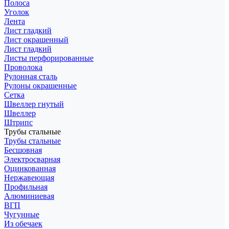
Полоса
Уголок
Лента
Лист гладкий
Лист окрашенный
Лист гладкий
Листы перфорированные
Проволока
Рулонная сталь
Рулоны окрашенные
Сетка
Швеллер гнутый
Швеллер
Штрипс
Трубы стальные
Трубы стальные
Бесшовная
Электросварная
Оцинкованная
Нержавеющая
Профильная
Алюминиевая
ВГП
Чугунные
Из обечаек