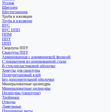
Уголок
Швеллер
Шестигранник
Труба в изоляции
Труба в изоляции
ВУС
ВУС ЦПП
ППМ
ППУ
ЦПП
Скорлупа ППУ
Скорлупа ППУ
Армированная с алюминиевой фольгой
С покрытием из оцинкованной стали
В стеклопластиковой оболочке
Хомуты для скорлупы
Полиуретановый клей
Без дополнительной оболочки
Минераловатные цилиндры
Минераловатные цилиндры
Цилиндры (скорлупы)
Тройники
Отводы
Ламельные
Прошивные маты