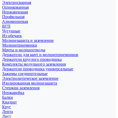
Электросварная
Оцинкованная
Нержавеющая
Профильная
Алюминиевая
ВГП
Чугунные
Из обечаек
Молниезащита и заземление
Молниеприемники
Мачты и молниеотводы
Держатели для мачт и молниеприемников
Держатели круглого проводника
Комплекты модульного заземления
Держатели проводника универсальные
Зажимы соединительные
Электролитическое заземление
Изолированная молниезащита
Стержни заземления
Нержавейка
Балки
Квадрат
Круг
Лента
Лист