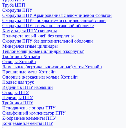
Труба ЦПП
Скорлупа ППУ
Скорлупа ППУ Армированная с алюминиевой фольгой
Скорлупа ППУ с покрытием из оцинкованной стали
Скорлупа ППУ в стеклопластиковой оболочке
Хомуты для ППУ скорлупы
Полиуретановый клей без скорлупы
Скорлупа ППУ без дополнительной оболочки
Минераловатные цилиндры
Теплоизоляционые цилиндры (скорлупы)
Тройники Хотпайп
Отводы Хотпайп
Ламельные (вертикально-слоистые) маты Хотпайп
Прошивные маты Хотпайп
Опорные (каркасные) кольца Хотпайп
Подвес для труб
Изделия в ППУ изоляции
Отводы ППУ
Переходы ППУ
Тройники ППУ
Неподвижные опоры ППУ
Cильфонный компенсатор ППУ
Z-образные элементы ППУ
Концевые элементы ППУ