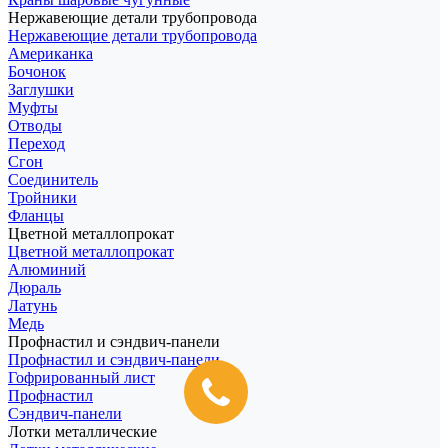
Нержавеющие детали трубопровода
Нержавеющие детали трубопровода
Американка
Бочонок
Заглушки
Муфты
Отводы
Переход
Сгон
Соединитель
Тройники
Фланцы
Цветной металлопрокат
Цветной металлопрокат
Алюминий
Дюраль
Латунь
Медь
Профнастил и сэндвич-панели
Профнастил и сэндвич-панели
Гофрированный лист
Профнастил
Сэндвич-панели
Лотки металлические