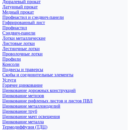
Дюралевый прокат
Латунный прокат
Медный прокат
Профнастил и сэндвич-панели
Гофрированный лист
Профнастил
Сэндвич-панели
Лотки металлические
Листовые лотки
Лестничные лотки
Проволочные лотки
Профили
Консоли
Подвесы и траверсы
Скобы и соединительные элементы
Услуги
Горячее цинкование
Цинкование дорожных конструкций
Цинкование метизов
Цинкование рифленых листов и листов ПВЛ
Цинкование металлоизделий
Цинкование труб
Цинкование мачт освещения
Цинкование металла
Термодиффузия (ТДЦ)