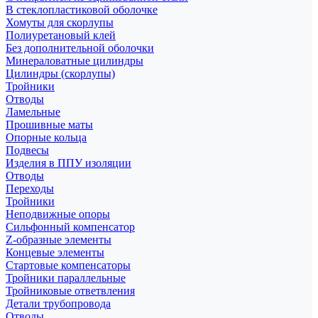
В стеклопластиковой оболочке
Хомуты для скорлупы
Полиуретановый клей
Без дополнительной оболочки
Минераловатные цилиндры
Цилиндры (скорлупы)
Тройники
Отводы
Ламельные
Прошивные маты
Опорные кольца
Подвесы
Изделия в ППУ изоляции
Отводы
Переходы
Тройники
Неподвижные опоры
Cильфонный компенсатор
Z-образные элементы
Концевые элементы
Стартовые компенсаторы
Тройники параллельные
Тройниковые ответвления
Детали трубопровода
Отводы