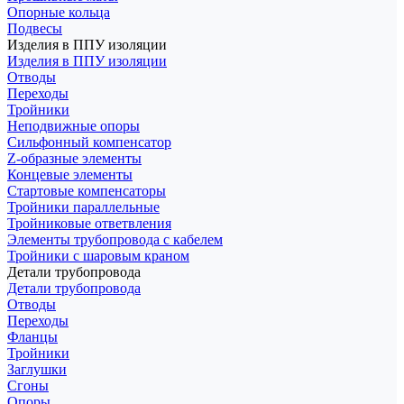
Опорные кольца
Подвесы
Изделия в ППУ изоляции
Изделия в ППУ изоляции
Отводы
Переходы
Тройники
Неподвижные опоры
Cильфонный компенсатор
Z-образные элементы
Концевые элементы
Стартовые компенсаторы
Тройники параллельные
Тройниковые ответвления
Элементы трубопровода с кабелем
Тройники с шаровым краном
Детали трубопровода
Детали трубопровода
Отводы
Переходы
Фланцы
Тройники
Заглушки
Сгоны
Опоры