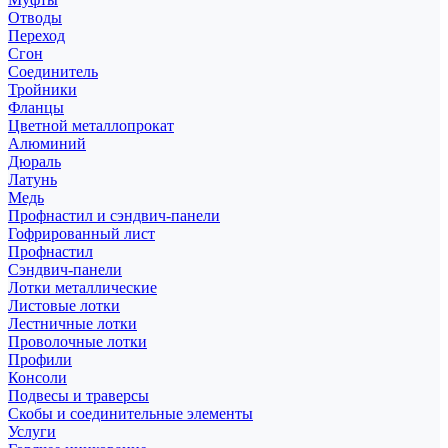
Отводы
Переход
Сгон
Соединитель
Тройники
Фланцы
Цветной металлопрокат
Алюминий
Дюраль
Латунь
Медь
Профнастил и сэндвич-панели
Гофрированный лист
Профнастил
Сэндвич-панели
Лотки металлические
Листовые лотки
Лестничные лотки
Проволочные лотки
Профили
Консоли
Подвесы и траверсы
Скобы и соединительные элементы
Услуги