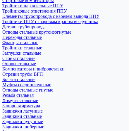
Стартовые компенсаторы
Тройники параллельные ППУ
Тройниковые ответвления ППУ
Элементы трубопровода с кабелем вывода ППУ
Тройники ППУ с шаровым краном воздушника
Детали трубопровода
Отводы стальные крутоизогнутые
Переходы стальные
Фланцы стальные
Тройники стальные
Заглушки стальные
Сгоны стальные
Опоры стальные
Компенсаторы и вибровставки
Отрезки трубы ВГП
Бочата стальные
Муфты соединительные
Отводы стальные гнутые
Резьба стальная
Хомуты стальные
Запорная арматура
Задвижки латунные
Задвижки стальные
Задвижки чугунные
Задвижки шиберные