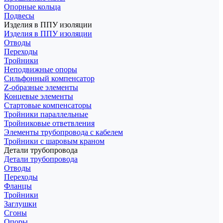
Опорные кольца
Подвесы
Изделия в ППУ изоляции
Изделия в ППУ изоляции
Отводы
Переходы
Тройники
Неподвижные опоры
Cильфонный компенсатор
Z-образные элементы
Концевые элементы
Стартовые компенсаторы
Тройники параллельные
Тройниковые ответвления
Элементы трубопровода с кабелем
Тройники с шаровым краном
Детали трубопровода
Детали трубопровода
Отводы
Переходы
Фланцы
Тройники
Заглушки
Сгоны
Опоры