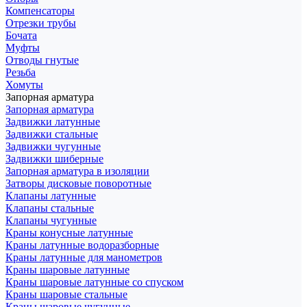
Компенсаторы
Отрезки трубы
Бочата
Муфты
Отводы гнутые
Резьба
Хомуты
Запорная арматура
Запорная арматура
Задвижки латунные
Задвижки стальные
Задвижки чугунные
Задвижки шиберные
Запорная арматура в изоляции
Затворы дисковые поворотные
Клапаны латунные
Клапаны стальные
Клапаны чугунные
Краны конусные латунные
Краны латунные водоразборные
Краны латунные для манометров
Краны шаровые латунные
Краны шаровые латунные со спуском
Краны шаровые стальные
Краны шаровые чугунные