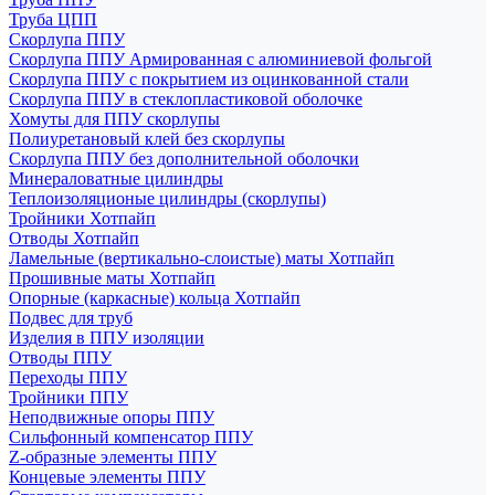
Труба ЦПП
Скорлупа ППУ
Скорлупа ППУ Армированная с алюминиевой фольгой
Скорлупа ППУ с покрытием из оцинкованной стали
Скорлупа ППУ в стеклопластиковой оболочке
Хомуты для ППУ скорлупы
Полиуретановый клей без скорлупы
Скорлупа ППУ без дополнительной оболочки
Минераловатные цилиндры
Теплоизоляционые цилиндры (скорлупы)
Тройники Хотпайп
Отводы Хотпайп
Ламельные (вертикально-слоистые) маты Хотпайп
Прошивные маты Хотпайп
Опорные (каркасные) кольца Хотпайп
Подвес для труб
Изделия в ППУ изоляции
Отводы ППУ
Переходы ППУ
Тройники ППУ
Неподвижные опоры ППУ
Cильфонный компенсатор ППУ
Z-образные элементы ППУ
Концевые элементы ППУ