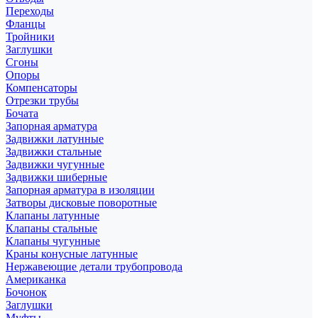
Переходы
Фланцы
Тройники
Заглушки
Сгоны
Опоры
Компенсаторы
Отрезки трубы
Бочата
Запорная арматура
Задвижки латунные
Задвижки стальные
Задвижки чугунные
Задвижки шиберные
Запорная арматура в изоляции
Затворы дисковые поворотные
Клапаны латунные
Клапаны стальные
Клапаны чугунные
Краны конусные латунные
Нержавеющие детали трубопровода
Американка
Бочонок
Заглушки
Муфты