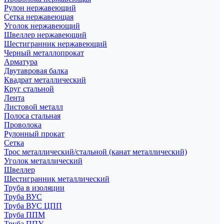
Рулон нержавеющий
Сетка нержавеющая
Уголок нержавеющий
Швеллер нержавеющий
Шестигранник нержавеющий
Черный металлопрокат
Арматура
Двутавровая балка
Квадрат металлический
Круг стальной
Лента
Листовой металл
Полоса стальная
Проволока
Рулонный прокат
Сетка
Трос металлический/стальной (канат металлический)
Уголок металлический
Швеллер
Шестигранник металлический
Труба в изоляции
Труба ВУС
Труба ВУС ЦПП
Труба ППМ
Труба ППУ