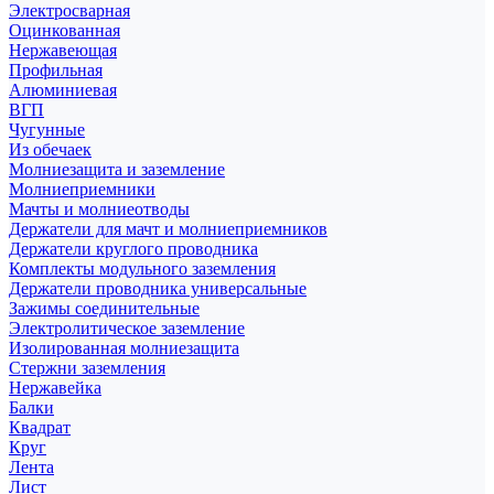
Электросварная
Оцинкованная
Нержавеющая
Профильная
Алюминиевая
ВГП
Чугунные
Из обечаек
Молниезащита и заземление
Молниеприемники
Мачты и молниеотводы
Держатели для мачт и молниеприемников
Держатели круглого проводника
Комплекты модульного заземления
Держатели проводника универсальные
Зажимы соединительные
Электролитическое заземление
Изолированная молниезащита
Стержни заземления
Нержавейка
Балки
Квадрат
Круг
Лента
Лист