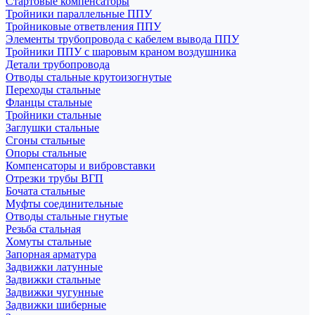
Стартовые компенсаторы
Тройники параллельные ППУ
Тройниковые ответвления ППУ
Элементы трубопровода с кабелем вывода ППУ
Тройники ППУ с шаровым краном воздушника
Детали трубопровода
Отводы стальные крутоизогнутые
Переходы стальные
Фланцы стальные
Тройники стальные
Заглушки стальные
Сгоны стальные
Опоры стальные
Компенсаторы и вибровставки
Отрезки трубы ВГП
Бочата стальные
Муфты соединительные
Отводы стальные гнутые
Резьба стальная
Хомуты стальные
Запорная арматура
Задвижки латунные
Задвижки стальные
Задвижки чугунные
Задвижки шиберные