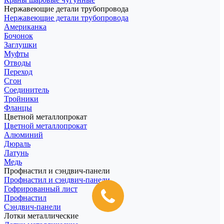
Нержавеющие детали трубопровода
Нержавеющие детали трубопровода
Американка
Бочонок
Заглушки
Муфты
Отводы
Переход
Сгон
Соединитель
Тройники
Фланцы
Цветной металлопрокат
Цветной металлопрокат
Алюминий
Дюраль
Латунь
Медь
Профнастил и сэндвич-панели
Профнастил и сэндвич-панели
Гофрированный лист
Профнастил
Сэндвич-панели
Лотки металлические