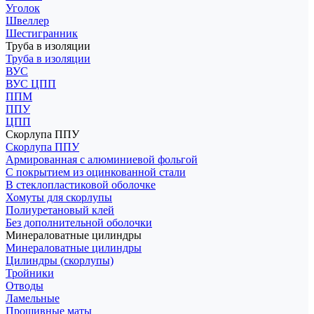
Уголок
Швеллер
Шестигранник
Труба в изоляции
Труба в изоляции
ВУС
ВУС ЦПП
ППМ
ППУ
ЦПП
Скорлупа ППУ
Скорлупа ППУ
Армированная с алюминиевой фольгой
С покрытием из оцинкованной стали
В стеклопластиковой оболочке
Хомуты для скорлупы
Полиуретановый клей
Без дополнительной оболочки
Минераловатные цилиндры
Минераловатные цилиндры
Цилиндры (скорлупы)
Тройники
Отводы
Ламельные
Прошивные маты