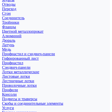
Отводы
Переход
Сгон
Соединитель
Тройники
Фланцы
Цветной металлопрокат
Алюминий
Дюраль
Латунь
Медь
Профнастил и сэндвич-панели
Гофрированный лист
Профнастил
Сэндвич-панели
Лотки металлические
Листовые лотки
Лестничные лотки
Проволочные лотки
Профили
Консоли
Подвесы и траверсы
Скобы и соединительные элементы
Услуги