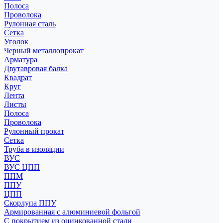
Полоса
Проволока
Рулонная сталь
Сетка
Уголок
Черный металлопрокат
Арматура
Двутавровая балка
Квадрат
Круг
Лента
Листы
Полоса
Проволока
Рулонный прокат
Сетка
Труба в изоляции
ВУС
ВУС ЦПП
ППМ
ППУ
ЦПП
Скорлупа ППУ
Армированная с алюминиевой фольгой
С покрытием из оцинкованной стали