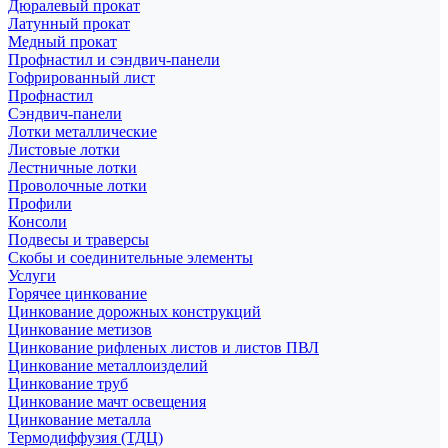
Дюралевый прокат
Латунный прокат
Медный прокат
Профнастил и сэндвич-панели
Гофрированный лист
Профнастил
Сэндвич-панели
Лотки металлические
Листовые лотки
Лестничные лотки
Проволочные лотки
Профили
Консоли
Подвесы и траверсы
Скобы и соединительные элементы
Услуги
Горячее цинкование
Цинкование дорожных конструкций
Цинкование метизов
Цинкование рифленых листов и листов ПВЛ
Цинкование металлоизделий
Цинкование труб
Цинкование мачт освещения
Цинкование металла
Термодиффузия (ТДЦ)