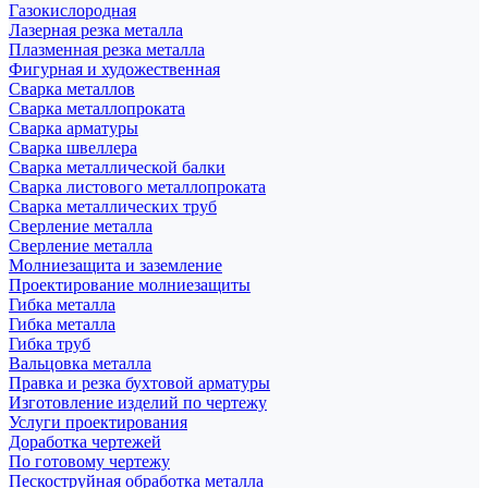
Газокислородная
Лазерная резка металла
Плазменная резка металла
Фигурная и художественная
Сварка металлов
Сварка металлопроката
Сварка арматуры
Сварка швеллера
Сварка металлической балки
Сварка листового металлопроката
Сварка металлических труб
Сверление металла
Сверление металла
Молниезащита и заземление
Проектирование молниезащиты
Гибка металла
Гибка металла
Гибка труб
Вальцовка металла
Правка и резка бухтовой арматуры
Изготовление изделий по чертежу
Услуги проектирования
Доработка чертежей
По готовому чертежу
Пескоструйная обработка металла