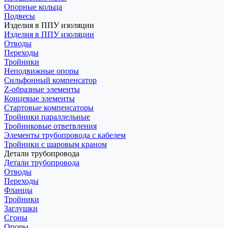
Опорные кольца
Подвесы
Изделия в ППУ изоляции
Изделия в ППУ изоляции
Отводы
Переходы
Тройники
Неподвижные опоры
Cильфонный компенсатор
Z-образные элементы
Концевые элементы
Стартовые компенсаторы
Тройники параллельные
Тройниковые ответвления
Элементы трубопровода с кабелем
Тройники с шаровым краном
Детали трубопровода
Детали трубопровода
Отводы
Переходы
Фланцы
Тройники
Заглушки
Сгоны
Опоры