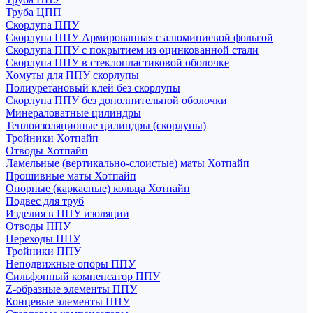
Труба ЦПП
Скорлупа ППУ
Скорлупа ППУ Армированная с алюминиевой фольгой
Скорлупа ППУ с покрытием из оцинкованной стали
Скорлупа ППУ в стеклопластиковой оболочке
Хомуты для ППУ скорлупы
Полиуретановый клей без скорлупы
Скорлупа ППУ без дополнительной оболочки
Минераловатные цилиндры
Теплоизоляционые цилиндры (скорлупы)
Тройники Хотпайп
Отводы Хотпайп
Ламельные (вертикально-слоистые) маты Хотпайп
Прошивные маты Хотпайп
Опорные (каркасные) кольца Хотпайп
Подвес для труб
Изделия в ППУ изоляции
Отводы ППУ
Переходы ППУ
Тройники ППУ
Неподвижные опоры ППУ
Cильфонный компенсатор ППУ
Z-образные элементы ППУ
Концевые элементы ППУ