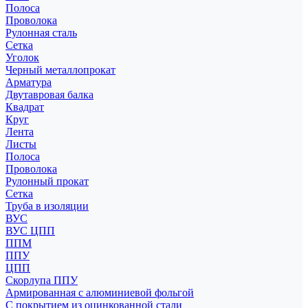
Полоса
Проволока
Рулонная сталь
Сетка
Уголок
Черный металлопрокат
Арматура
Двутавровая балка
Квадрат
Круг
Лента
Листы
Полоса
Проволока
Рулонный прокат
Сетка
Труба в изоляции
ВУС
ВУС ЦПП
ППМ
ППУ
ЦПП
Скорлупа ППУ
Армированная с алюминиевой фольгой
С покрытием из оцинкованной стали