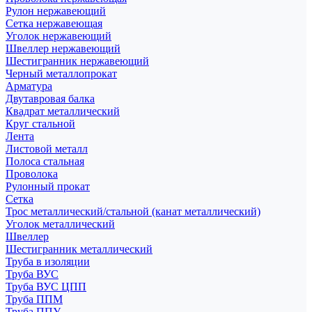
Рулон нержавеющий
Сетка нержавеющая
Уголок нержавеющий
Швеллер нержавеющий
Шестигранник нержавеющий
Черный металлопрокат
Арматура
Двутавровая балка
Квадрат металлический
Круг стальной
Лента
Листовой металл
Полоса стальная
Проволока
Рулонный прокат
Сетка
Трос металлический/стальной (канат металлический)
Уголок металлический
Швеллер
Шестигранник металлический
Труба в изоляции
Труба ВУС
Труба ВУС ЦПП
Труба ППМ
Труба ППУ