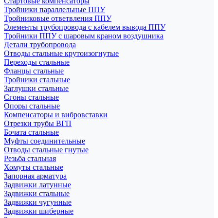
Стартовые компенсаторы
Тройники параллельные ППУ
Тройниковые ответвления ППУ
Элементы трубопровода с кабелем вывода ППУ
Тройники ППУ с шаровым краном воздушника
Детали трубопровода
Отводы стальные крутоизогнутые
Переходы стальные
Фланцы стальные
Тройники стальные
Заглушки стальные
Сгоны стальные
Опоры стальные
Компенсаторы и вибровставки
Отрезки трубы ВГП
Бочата стальные
Муфты соединительные
Отводы стальные гнутые
Резьба стальная
Хомуты стальные
Запорная арматура
Задвижки латунные
Задвижки стальные
Задвижки чугунные
Задвижки шиберные