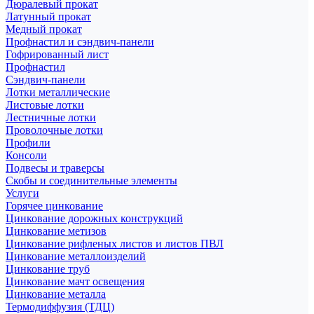
Дюралевый прокат
Латунный прокат
Медный прокат
Профнастил и сэндвич-панели
Гофрированный лист
Профнастил
Сэндвич-панели
Лотки металлические
Листовые лотки
Лестничные лотки
Проволочные лотки
Профили
Консоли
Подвесы и траверсы
Скобы и соединительные элементы
Услуги
Горячее цинкование
Цинкование дорожных конструкций
Цинкование метизов
Цинкование рифленых листов и листов ПВЛ
Цинкование металлоизделий
Цинкование труб
Цинкование мачт освещения
Цинкование металла
Термодиффузия (ТДЦ)