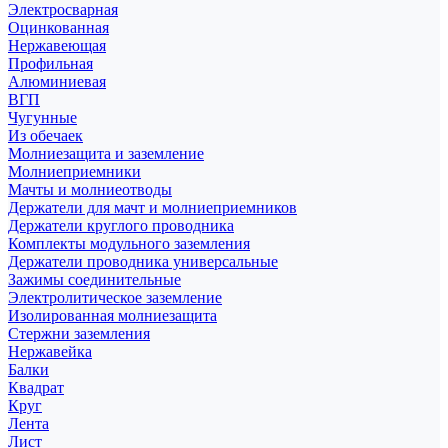
Электросварная
Оцинкованная
Нержавеющая
Профильная
Алюминиевая
ВГП
Чугунные
Из обечаек
Молниезащита и заземление
Молниеприемники
Мачты и молниеотводы
Держатели для мачт и молниеприемников
Держатели круглого проводника
Комплекты модульного заземления
Держатели проводника универсальные
Зажимы соединительные
Электролитическое заземление
Изолированная молниезащита
Стержни заземления
Нержавейка
Балки
Квадрат
Круг
Лента
Лист