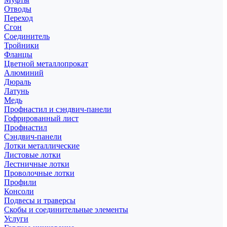
Отводы
Переход
Сгон
Соединитель
Тройники
Фланцы
Цветной металлопрокат
Алюминий
Дюраль
Латунь
Медь
Профнастил и сэндвич-панели
Гофрированный лист
Профнастил
Сэндвич-панели
Лотки металлические
Листовые лотки
Лестничные лотки
Проволочные лотки
Профили
Консоли
Подвесы и траверсы
Скобы и соединительные элементы
Услуги