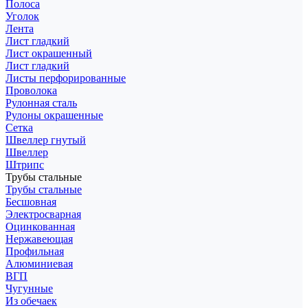
Полоса
Уголок
Лента
Лист гладкий
Лист окрашенный
Лист гладкий
Листы перфорированные
Проволока
Рулонная сталь
Рулоны окрашенные
Сетка
Швеллер гнутый
Швеллер
Штрипс
Трубы стальные
Трубы стальные
Бесшовная
Электросварная
Оцинкованная
Нержавеющая
Профильная
Алюминиевая
ВГП
Чугунные
Из обечаек