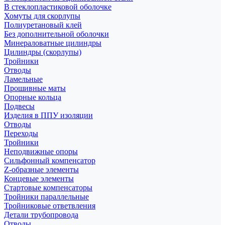
В стеклопластиковой оболочке
Хомуты для скорлупы
Полиуретановый клей
Без дополнительной оболочки
Минераловатные цилиндры
Цилиндры (скорлупы)
Тройники
Отводы
Ламельные
Прошивные маты
Опорные кольца
Подвесы
Изделия в ППУ изоляции
Отводы
Переходы
Тройники
Неподвижные опоры
Cильфонный компенсатор
Z-образные элементы
Концевые элементы
Стартовые компенсаторы
Тройники параллельные
Тройниковые ответвления
Детали трубопровода
Отводы