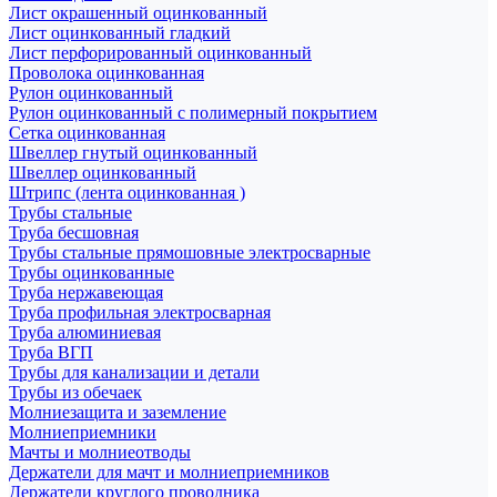
Лист окрашенный оцинкованный
Лист оцинкованный гладкий
Лист перфорированный оцинкованный
Проволока оцинкованная
Рулон оцинкованный
Рулон оцинкованный с полимерный покрытием
Сетка оцинкованная
Швеллер гнутый оцинкованный
Швеллер оцинкованный
Штрипс (лента оцинкованная )
Трубы стальные
Труба бесшовная
Трубы стальные прямошовные электросварные
Трубы оцинкованные
Труба нержавеющая
Труба профильная электросварная
Труба алюминиевая
Труба ВГП
Трубы для канализации и детали
Трубы из обечаек
Молниезащита и заземление
Молниеприемники
Мачты и молниеотводы
Держатели для мачт и молниеприемников
Держатели круглого проводника