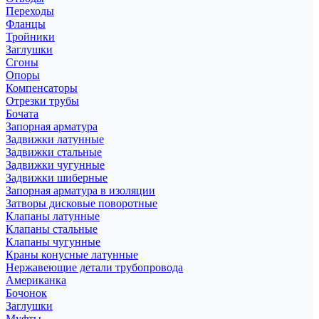
Переходы
Фланцы
Тройники
Заглушки
Сгоны
Опоры
Компенсаторы
Отрезки трубы
Бочата
Запорная арматура
Задвижки латунные
Задвижки стальные
Задвижки чугунные
Задвижки шиберные
Запорная арматура в изоляции
Затворы дисковые поворотные
Клапаны латунные
Клапаны стальные
Клапаны чугунные
Краны конусные латунные
Нержавеющие детали трубопровода
Американка
Бочонок
Заглушки
Муфты