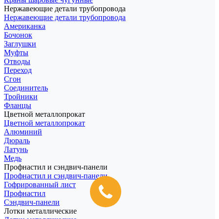
Нержавеющие детали трубопровода
Нержавеющие детали трубопровода
Американка
Бочонок
Заглушки
Муфты
Отводы
Переход
Сгон
Соединитель
Тройники
Фланцы
Цветной металлопрокат
Цветной металлопрокат
Алюминий
Дюраль
Латунь
Медь
Профнастил и сэндвич-панели
Профнастил и сэндвич-панели
Гофрированный лист
Профнастил
Сэндвич-панели
Лотки металлические