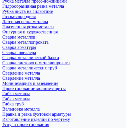
Рубка металла пресс-ножницами
Гидрообразивная резка металла
Рубка листа на гильотине
Газокислородная
Лазерная резка металла
Плазменная резка металла
Фигурная и художественная
Сварка металлов
Сварка металлопроката
Сварка арматуры
Сварка швеллера
Сварка металлической балки
Сварка листового металлопроката
Сварка металлических труб
Сверление металла
Сверление металла
Молниезащита и заземление
Проектирование молниезащиты
Гибка металла
Гибка металла
Гибка труб
Вальцовка металла
Правка и резка бухтовой арматуры
Изготовление изделий по чертежу
Услуги проектирования