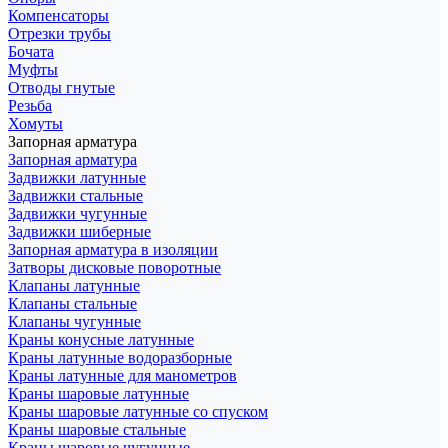
Компенсаторы
Отрезки трубы
Бочата
Муфты
Отводы гнутые
Резьба
Хомуты
Запорная арматура
Запорная арматура
Задвижки латунные
Задвижки стальные
Задвижки чугунные
Задвижки шиберные
Запорная арматура в изоляции
Затворы дисковые поворотные
Клапаны латунные
Клапаны стальные
Клапаны чугунные
Краны конусные латунные
Краны латунные водоразборные
Краны латунные для манометров
Краны шаровые латунные
Краны шаровые латунные со спуском
Краны шаровые стальные
Краны шаровые чугунные