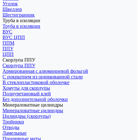
Уголок
Швеллер
Шестигранник
Труба в изоляции
Труба в изоляции
ВУС
ВУС ЦПП
ППМ
ППУ
ЦПП
Скорлупа ППУ
Скорлупа ППУ
Армированная с алюминиевой фольгой
С покрытием из оцинкованной стали
В стеклопластиковой оболочке
Хомуты для скорлупы
Полиуретановый клей
Без дополнительной оболочки
Минераловатные цилиндры
Минераловатные цилиндры
Цилиндры (скорлупы)
Тройники
Отводы
Ламельные
Прошивные маты