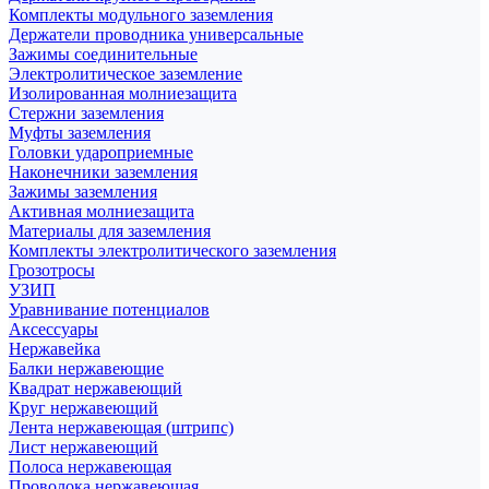
Комплекты модульного заземления
Держатели проводника универсальные
Зажимы соединительные
Электролитическое заземление
Изолированная молниезащита
Стержни заземления
Муфты заземления
Головки удароприемные
Наконечники заземления
Зажимы заземления
Активная молниезащита
Материалы для заземления
Комплекты электролитического заземления
Грозотросы
УЗИП
Уравнивание потенциалов
Аксессуары
Нержавейка
Балки нержавеющие
Квадрат нержавеющий
Круг нержавеющий
Лента нержавеющая (штрипс)
Лист нержавеющий
Полоса нержавеющая
Проволока нержавеющая