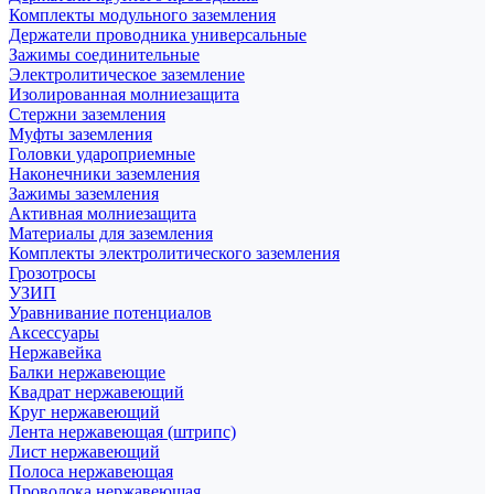
Комплекты модульного заземления
Держатели проводника универсальные
Зажимы соединительные
Электролитическое заземление
Изолированная молниезащита
Стержни заземления
Муфты заземления
Головки удароприемные
Наконечники заземления
Зажимы заземления
Активная молниезащита
Материалы для заземления
Комплекты электролитического заземления
Грозотросы
УЗИП
Уравнивание потенциалов
Аксессуары
Нержавейка
Балки нержавеющие
Квадрат нержавеющий
Круг нержавеющий
Лента нержавеющая (штрипс)
Лист нержавеющий
Полоса нержавеющая
Проволока нержавеющая