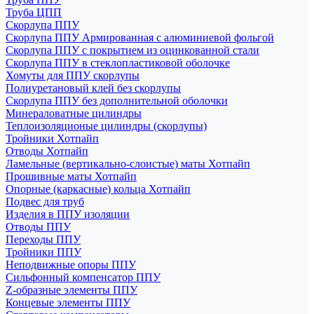
Труба ЦПП
Скорлупа ППУ
Скорлупа ППУ Армированная с алюминиевой фольгой
Скорлупа ППУ с покрытием из оцинкованной стали
Скорлупа ППУ в стеклопластиковой оболочке
Хомуты для ППУ скорлупы
Полиуретановый клей без скорлупы
Скорлупа ППУ без дополнительной оболочки
Минераловатные цилиндры
Теплоизоляционые цилиндры (скорлупы)
Тройники Хотпайп
Отводы Хотпайп
Ламельные (вертикально-слоистые) маты Хотпайп
Прошивные маты Хотпайп
Опорные (каркасные) кольца Хотпайп
Подвес для труб
Изделия в ППУ изоляции
Отводы ППУ
Переходы ППУ
Тройники ППУ
Неподвижные опоры ППУ
Cильфонный компенсатор ППУ
Z-образные элементы ППУ
Концевые элементы ППУ