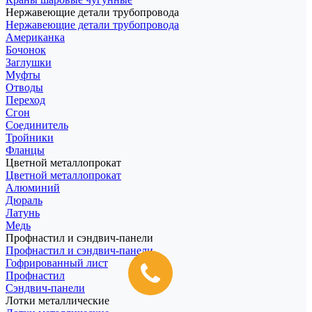
Нержавеющие детали трубопровода
Нержавеющие детали трубопровода
Американка
Бочонок
Заглушки
Муфты
Отводы
Переход
Сгон
Соединитель
Тройники
Фланцы
Цветной металлопрокат
Цветной металлопрокат
Алюминий
Дюраль
Латунь
Медь
Профнастил и сэндвич-панели
Профнастил и сэндвич-панели
Гофрированный лист
Профнастил
Сэндвич-панели
Лотки металлические