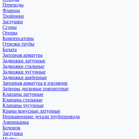
Переходы
Фланцы
Тройники
Заглушки
Сгоны
Опоры
Компенсаторы
Отрезки трубы
Бочата
Запорная арматура
Задвижки латунные
Задвижки стальные
Задвижки чугунные
Задвижки шиберные
Запорная арматура в изоляции
Затворы дисковые поворотные
Клапаны латунные
Клапаны стальные
Клапаны чугунные
Краны конусные латунные
Нержавеющие детали трубопровода
Американка
Бочонок
Заглушки
Муфты