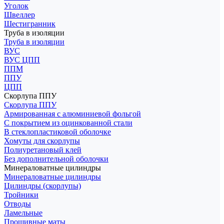
Уголок
Швеллер
Шестигранник
Труба в изоляции
Труба в изоляции
ВУС
ВУС ЦПП
ППМ
ППУ
ЦПП
Скорлупа ППУ
Скорлупа ППУ
Армированная с алюминиевой фольгой
С покрытием из оцинкованной стали
В стеклопластиковой оболочке
Хомуты для скорлупы
Полиуретановый клей
Без дополнительной оболочки
Минераловатные цилиндры
Минераловатные цилиндры
Цилиндры (скорлупы)
Тройники
Отводы
Ламельные
Прошивные маты