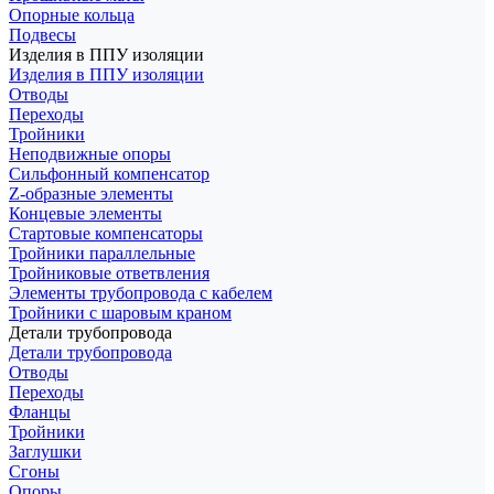
Опорные кольца
Подвесы
Изделия в ППУ изоляции
Изделия в ППУ изоляции
Отводы
Переходы
Тройники
Неподвижные опоры
Cильфонный компенсатор
Z-образные элементы
Концевые элементы
Стартовые компенсаторы
Тройники параллельные
Тройниковые ответвления
Элементы трубопровода с кабелем
Тройники с шаровым краном
Детали трубопровода
Детали трубопровода
Отводы
Переходы
Фланцы
Тройники
Заглушки
Сгоны
Опоры