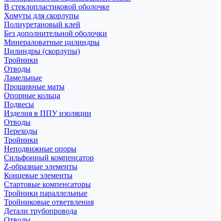
В стеклопластиковой оболочке
Хомуты для скорлупы
Полиуретановый клей
Без дополнительной оболочки
Минераловатные цилиндры
Цилиндры (скорлупы)
Тройники
Отводы
Ламельные
Прошивные маты
Опорные кольца
Подвесы
Изделия в ППУ изоляции
Отводы
Переходы
Тройники
Неподвижные опоры
Cильфонный компенсатор
Z-образные элементы
Концевые элементы
Стартовые компенсаторы
Тройники параллельные
Тройниковые ответвления
Детали трубопровода
Отводы