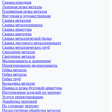
Газокислородная
Лазерная резка металла
Плазменная резка металла
Фигурная и художественная
Сварка металлов
Сварка металлопроката
Сварка арматуры
Сварка швеллера
Сварка металлической балки
Сварка листового металлопроката
Сварка металлических труб
Сверление металла
Сверление металла
Молниезащита и заземление
Проектирование молниезащиты
Гибка металла
Гибка металла
Гибка труб
Вальцовка металла
Правка и резка бухтовой арматуры
Изготовление изделий по чертежу
Услуги проектирования
Доработка чертежей
По готовому чертежу
Пескоструйная обработка металла