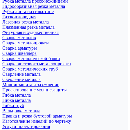
Рубка металла пресс-ножницами
Гидрообразивная резка металла
Рубка листа на гильотине
Газокислородная
Лазерная резка металла
Плазменная резка металла
Фигурная и художественная
Сварка металлов
Сварка металлопроката
Сварка арматуры
Сварка швеллера
Сварка металлической балки
Сварка листового металлопроката
Сварка металлических труб
Сверление металла
Сверление металла
Молниезащита и заземление
Проектирование молниезащиты
Гибка металла
Гибка металла
Гибка труб
Вальцовка металла
Правка и резка бухтовой арматуры
Изготовление изделий по чертежу
Услуги проектирования