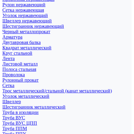
Рулон нержавеющий
Сетка нержавеющая
Уголок нержавеющий
Швеллер нержавеющий
Шестигранник нержавеющий
Черный металлопрокат
Арматура
Двутавровая балка
Квадрат металлический
Круг стальной
Лента
Листовой металл
Полоса стальная
Проволока
Рулонный прокат
Сетка
Трос металлический/стальной (канат металлический)
Уголок металлический
Швеллер
Шестигранник металлический
Труба в изоляции
Труба ВУС
Труба ВУС ЦПП
Труба ППМ
Труба ППУ