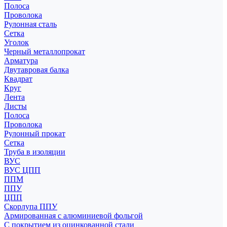
Полоса
Проволока
Рулонная сталь
Сетка
Уголок
Черный металлопрокат
Арматура
Двутавровая балка
Квадрат
Круг
Лента
Листы
Полоса
Проволока
Рулонный прокат
Сетка
Труба в изоляции
ВУС
ВУС ЦПП
ППМ
ППУ
ЦПП
Скорлупа ППУ
Армированная с алюминиевой фольгой
С покрытием из оцинкованной стали