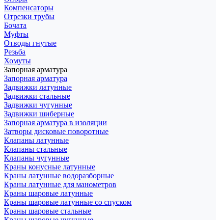
Компенсаторы
Отрезки трубы
Бочата
Муфты
Отводы гнутые
Резьба
Хомуты
Запорная арматура
Запорная арматура
Задвижки латунные
Задвижки стальные
Задвижки чугунные
Задвижки шиберные
Запорная арматура в изоляции
Затворы дисковые поворотные
Клапаны латунные
Клапаны стальные
Клапаны чугунные
Краны конусные латунные
Краны латунные водоразборные
Краны латунные для манометров
Краны шаровые латунные
Краны шаровые латунные со спуском
Краны шаровые стальные
Краны шаровые чугунные