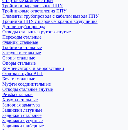
Стартовые компенсаторы
Тройники параллельные ППУ
Тройниковые ответвления ППУ
Элементы трубопровода с кабелем вывода ППУ
Тройники ППУ с шаровым краном воздушника
Детали трубопровода
Отводы стальные крутоизогнутые
Переходы стальные
Фланцы стальные
Тройники стальные
Заглушки стальные
Сгоны стальные
Опоры стальные
Компенсаторы и вибровставки
Отрезки трубы ВГП
Бочата стальные
Муфты соединительные
Отводы стальные гнутые
Резьба стальная
Хомуты стальные
Запорная арматура
Задвижки латунные
Задвижки стальные
Задвижки чугунные
Задвижки шиберные