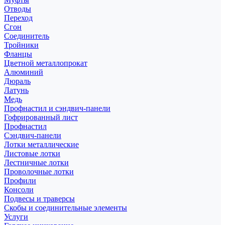
Отводы
Переход
Сгон
Соединитель
Тройники
Фланцы
Цветной металлопрокат
Алюминий
Дюраль
Латунь
Медь
Профнастил и сэндвич-панели
Гофрированный лист
Профнастил
Сэндвич-панели
Лотки металлические
Листовые лотки
Лестничные лотки
Проволочные лотки
Профили
Консоли
Подвесы и траверсы
Скобы и соединительные элементы
Услуги