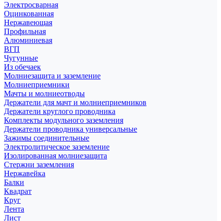
Электросварная
Оцинкованная
Нержавеющая
Профильная
Алюминиевая
ВГП
Чугунные
Из обечаек
Молниезащита и заземление
Молниеприемники
Мачты и молниеотводы
Держатели для мачт и молниеприемников
Держатели круглого проводника
Комплекты модульного заземления
Держатели проводника универсальные
Зажимы соединительные
Электролитическое заземление
Изолированная молниезащита
Стержни заземления
Нержавейка
Балки
Квадрат
Круг
Лента
Лист