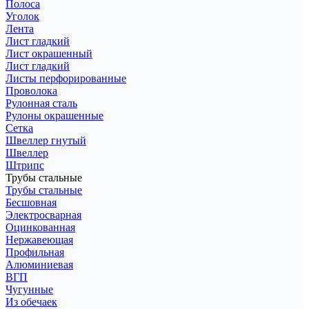
Полоса
Уголок
Лента
Лист гладкий
Лист окрашенный
Лист гладкий
Листы перфорированные
Проволока
Рулонная сталь
Рулоны окрашенные
Сетка
Швеллер гнутый
Швеллер
Штрипс
Трубы стальные
Трубы стальные
Бесшовная
Электросварная
Оцинкованная
Нержавеющая
Профильная
Алюминиевая
ВГП
Чугунные
Из обечаек