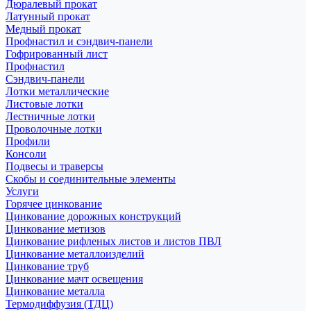
Дюралевый прокат
Латунный прокат
Медный прокат
Профнастил и сэндвич-панели
Гофрированный лист
Профнастил
Сэндвич-панели
Лотки металлические
Листовые лотки
Лестничные лотки
Проволочные лотки
Профили
Консоли
Подвесы и траверсы
Скобы и соединительные элементы
Услуги
Горячее цинкование
Цинкование дорожных конструкций
Цинкование метизов
Цинкование рифленых листов и листов ПВЛ
Цинкование металлоизделий
Цинкование труб
Цинкование мачт освещения
Цинкование металла
Термодиффузия (ТДЦ)