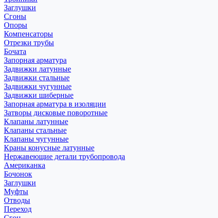
Заглушки
Сгоны
Опоры
Компенсаторы
Отрезки трубы
Бочата
Запорная арматура
Задвижки латунные
Задвижки стальные
Задвижки чугунные
Задвижки шиберные
Запорная арматура в изоляции
Затворы дисковые поворотные
Клапаны латунные
Клапаны стальные
Клапаны чугунные
Краны конусные латунные
Нержавеющие детали трубопровода
Американка
Бочонок
Заглушки
Муфты
Отводы
Переход
Сгон