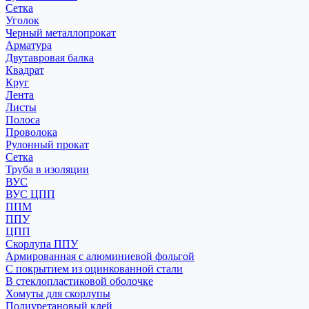
Сетка
Уголок
Черный металлопрокат
Арматура
Двутавровая балка
Квадрат
Круг
Лента
Листы
Полоса
Проволока
Рулонный прокат
Сетка
Труба в изоляции
ВУС
ВУС ЦПП
ППМ
ППУ
ЦПП
Скорлупа ППУ
Армированная с алюминиевой фольгой
С покрытием из оцинкованной стали
В стеклопластиковой оболочке
Хомуты для скорлупы
Полиуретановый клей