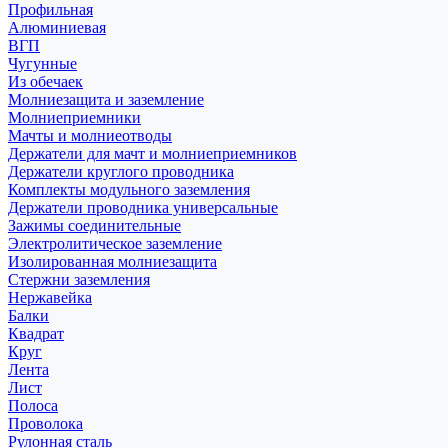
Профильная
Алюминиевая
ВГП
Чугунные
Из обечаек
Молниезащита и заземление
Молниеприемники
Мачты и молниеотводы
Держатели для мачт и молниеприемников
Держатели круглого проводника
Комплекты модульного заземления
Держатели проводника универсальные
Зажимы соединительные
Электролитическое заземление
Изолированная молниезащита
Стержни заземления
Нержавейка
Балки
Квадрат
Круг
Лента
Лист
Полоса
Проволока
Рулонная сталь