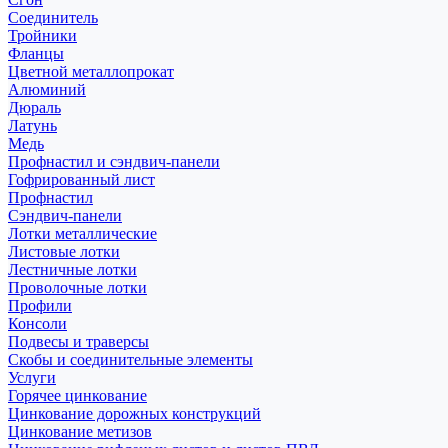
Соединитель
Тройники
Фланцы
Цветной металлопрокат
Алюминий
Дюраль
Латунь
Медь
Профнастил и сэндвич-панели
Гофрированный лист
Профнастил
Сэндвич-панели
Лотки металлические
Листовые лотки
Лестничные лотки
Проволочные лотки
Профили
Консоли
Подвесы и траверсы
Скобы и соединительные элементы
Услуги
Горячее цинкование
Цинкование дорожных конструкций
Цинкование метизов