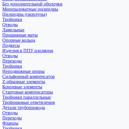
Без дополнительной оболочки
Минераловатные цилиндры
Цилиндры (скорлупы)
Тройники
Отводы
Ламельные
Прошивные маты
Опорные кольца
Подвесы
Изделия в ППУ изоляции
Отводы
Переходы
Тройники
Неподвижные опоры
Cильфонный компенсатор
Z-образные элементы
Концевые элементы
Стартовые компенсаторы
Тройники параллельные
Тройниковые ответвления
Детали трубопровода
Отводы
Переходы
Фланцы
Тройники