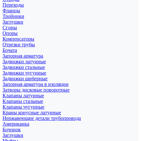
Переходы
Фланцы
Тройники
Заглушки
Сгоны
Опоры
Компенсаторы
Отрезки трубы
Бочата
Запорная арматура
Задвижки латунные
Задвижки стальные
Задвижки чугунные
Задвижки шиберные
Запорная арматура в изоляции
Затворы дисковые поворотные
Клапаны латунные
Клапаны стальные
Клапаны чугунные
Краны конусные латунные
Нержавеющие детали трубопровода
Американка
Бочонок
Заглушки
Муфты