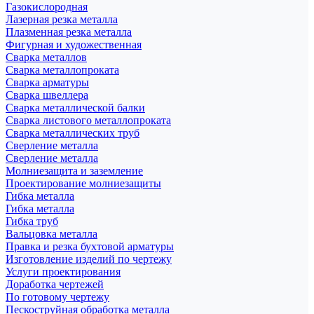
Газокислородная
Лазерная резка металла
Плазменная резка металла
Фигурная и художественная
Сварка металлов
Сварка металлопроката
Сварка арматуры
Сварка швеллера
Сварка металлической балки
Сварка листового металлопроката
Сварка металлических труб
Сверление металла
Сверление металла
Молниезащита и заземление
Проектирование молниезащиты
Гибка металла
Гибка металла
Гибка труб
Вальцовка металла
Правка и резка бухтовой арматуры
Изготовление изделий по чертежу
Услуги проектирования
Доработка чертежей
По готовому чертежу
Пескоструйная обработка металла