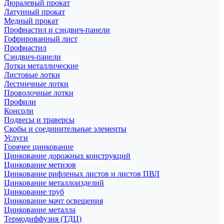
Дюралевый прокат
Латунный прокат
Медный прокат
Профнастил и сэндвич-панели
Гофрированный лист
Профнастил
Сэндвич-панели
Лотки металлические
Листовые лотки
Лестничные лотки
Проволочные лотки
Профили
Консоли
Подвесы и траверсы
Скобы и соединительные элементы
Услуги
Горячее цинкование
Цинкование дорожных конструкций
Цинкование метизов
Цинкование рифленых листов и листов ПВЛ
Цинкование металлоизделий
Цинкование труб
Цинкование мачт освещения
Цинкование металла
Термодиффузия (ТДЦ)