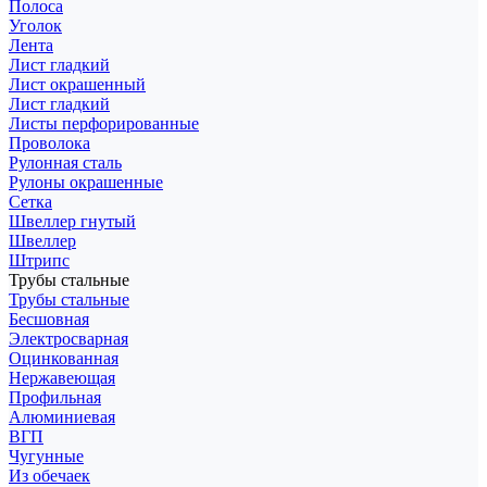
Полоса
Уголок
Лента
Лист гладкий
Лист окрашенный
Лист гладкий
Листы перфорированные
Проволока
Рулонная сталь
Рулоны окрашенные
Сетка
Швеллер гнутый
Швеллер
Штрипс
Трубы стальные
Трубы стальные
Бесшовная
Электросварная
Оцинкованная
Нержавеющая
Профильная
Алюминиевая
ВГП
Чугунные
Из обечаек