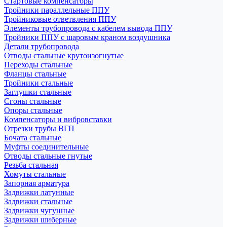
Стартовые компенсаторы
Тройники параллельные ППУ
Тройниковые ответвления ППУ
Элементы трубопровода с кабелем вывода ППУ
Тройники ППУ с шаровым краном воздушника
Детали трубопровода
Отводы стальные крутоизогнутые
Переходы стальные
Фланцы стальные
Тройники стальные
Заглушки стальные
Сгоны стальные
Опоры стальные
Компенсаторы и вибровставки
Отрезки трубы ВГП
Бочата стальные
Муфты соединительные
Отводы стальные гнутые
Резьба стальная
Хомуты стальные
Запорная арматура
Задвижки латунные
Задвижки стальные
Задвижки чугунные
Задвижки шиберные