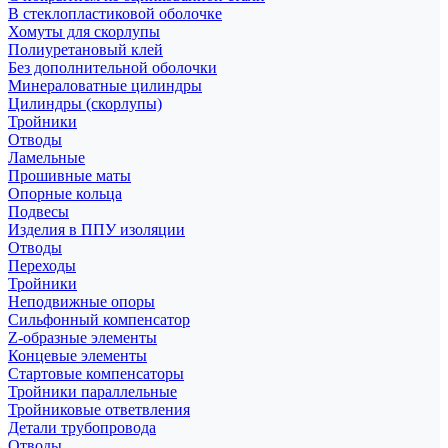
В стеклопластиковой оболочке
Хомуты для скорлупы
Полиуретановый клей
Без дополнительной оболочки
Минераловатные цилиндры
Цилиндры (скорлупы)
Тройники
Отводы
Ламельные
Прошивные маты
Опорные кольца
Подвесы
Изделия в ППУ изоляции
Отводы
Переходы
Тройники
Неподвижные опоры
Cильфонный компенсатор
Z-образные элементы
Концевые элементы
Стартовые компенсаторы
Тройники параллельные
Тройниковые ответвления
Детали трубопровода
Отводы