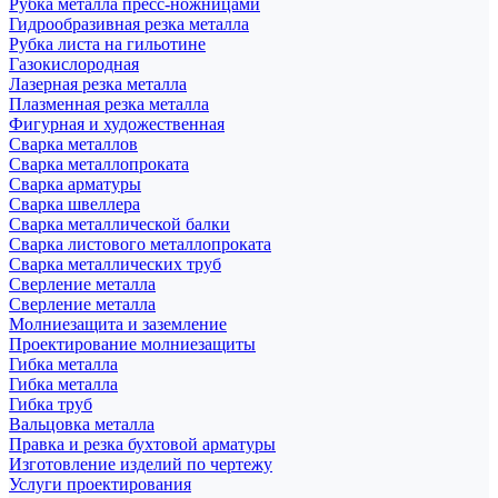
Рубка металла пресс-ножницами
Гидрообразивная резка металла
Рубка листа на гильотине
Газокислородная
Лазерная резка металла
Плазменная резка металла
Фигурная и художественная
Сварка металлов
Сварка металлопроката
Сварка арматуры
Сварка швеллера
Сварка металлической балки
Сварка листового металлопроката
Сварка металлических труб
Сверление металла
Сверление металла
Молниезащита и заземление
Проектирование молниезащиты
Гибка металла
Гибка металла
Гибка труб
Вальцовка металла
Правка и резка бухтовой арматуры
Изготовление изделий по чертежу
Услуги проектирования