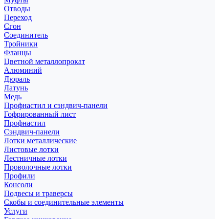
Отводы
Переход
Сгон
Соединитель
Тройники
Фланцы
Цветной металлопрокат
Алюминий
Дюраль
Латунь
Медь
Профнастил и сэндвич-панели
Гофрированный лист
Профнастил
Сэндвич-панели
Лотки металлические
Листовые лотки
Лестничные лотки
Проволочные лотки
Профили
Консоли
Подвесы и траверсы
Скобы и соединительные элементы
Услуги