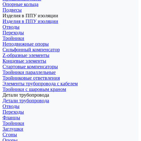
Опорные кольца
Подвесы
Изделия в ППУ изоляции
Изделия в ППУ изоляции
Отводы
Переходы
Тройники
Неподвижные опоры
Cильфонный компенсатор
Z-образные элементы
Концевые элементы
Стартовые компенсаторы
Тройники параллельные
Тройниковые ответвления
Элементы трубопровода с кабелем
Тройники с шаровым краном
Детали трубопровода
Детали трубопровода
Отводы
Переходы
Фланцы
Тройники
Заглушки
Сгоны
Опоры