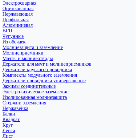
Электросварная
Оцинкованная
Нержавеющая
Профильная
Алюминиевая
ВГП
Чугунные
Из обечаек
Молниезащита и заземление
Молниеприемники
Мачты и молниеотводы
Держатели для мачт и молниеприемников
Держатели круглого проводника
Комплекты модульного заземления
Держатели проводника универсальные
Зажимы соединительные
Электролитическое заземление
Изолированная молниезащита
Стержни заземления
Нержавейка
Балки
Квадрат
Круг
Лента
Лист