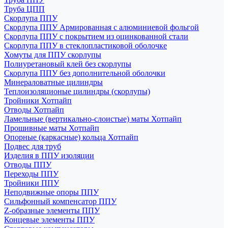
Труба ЦПП
Скорлупа ППУ
Скорлупа ППУ Армированная с алюминиевой фольгой
Скорлупа ППУ с покрытием из оцинкованной стали
Скорлупа ППУ в стеклопластиковой оболочке
Хомуты для ППУ скорлупы
Полиуретановый клей без скорлупы
Скорлупа ППУ без дополнительной оболочки
Минераловатные цилиндры
Теплоизоляционые цилиндры (скорлупы)
Тройники Хотпайп
Отводы Хотпайп
Ламельные (вертикально-слоистые) маты Хотпайп
Прошивные маты Хотпайп
Опорные (каркасные) кольца Хотпайп
Подвес для труб
Изделия в ППУ изоляции
Отводы ППУ
Переходы ППУ
Тройники ППУ
Неподвижные опоры ППУ
Cильфонный компенсатор ППУ
Z-образные элементы ППУ
Концевые элементы ППУ