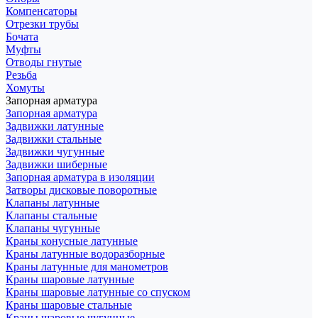
Компенсаторы
Отрезки трубы
Бочата
Муфты
Отводы гнутые
Резьба
Хомуты
Запорная арматура
Запорная арматура
Задвижки латунные
Задвижки стальные
Задвижки чугунные
Задвижки шиберные
Запорная арматура в изоляции
Затворы дисковые поворотные
Клапаны латунные
Клапаны стальные
Клапаны чугунные
Краны конусные латунные
Краны латунные водоразборные
Краны латунные для манометров
Краны шаровые латунные
Краны шаровые латунные со спуском
Краны шаровые стальные
Краны шаровые чугунные