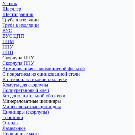
Уголок
Швеллер
Шестигранник
Труба в изоляции
Труба в изоляции
ВУС
ВУС ЦПП
ППМ
ППУ
ЦПП
Скорлупа ППУ
Скорлупа ППУ
Армированная с алюминиевой фольгой
С покрытием из оцинкованной стали
В стеклопластиковой оболочке
Хомуты для скорлупы
Полиуретановый клей
Без дополнительной оболочки
Минераловатные цилиндры
Минераловатные цилиндры
Цилиндры (скорлупы)
Тройники
Отводы
Ламельные
Прошивные маты