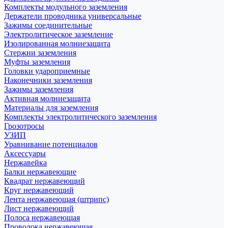
Комплекты модульного заземления
Держатели проводника универсальные
Зажимы соединительные
Электролитическое заземление
Изолированная молниезащита
Стержни заземления
Муфты заземления
Головки удароприемные
Наконечники заземления
Зажимы заземления
Активная молниезащита
Материалы для заземления
Комплекты электролитического заземления
Грозотросы
УЗИП
Уравнивание потенциалов
Аксессуары
Нержавейка
Балки нержавеющие
Квадрат нержавеющий
Круг нержавеющий
Лента нержавеющая (штрипс)
Лист нержавеющий
Полоса нержавеющая
Проволока нержавеющая