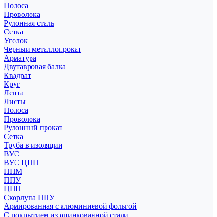
Полоса
Проволока
Рулонная сталь
Сетка
Уголок
Черный металлопрокат
Арматура
Двутавровая балка
Квадрат
Круг
Лента
Листы
Полоса
Проволока
Рулонный прокат
Сетка
Труба в изоляции
ВУС
ВУС ЦПП
ППМ
ППУ
ЦПП
Скорлупа ППУ
Армированная с алюминиевой фольгой
С покрытием из оцинкованной стали