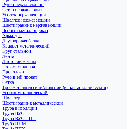
Рулон нержавеющий
Сетка нержавеющая
Уголок нержавеющий
Швеллер нержавеющий
Шестигранник нержавеющий
Черный металлопрокат
Арматура
Двутавровая балка
Квадрат металлический
Круг стальной
Лента
Листовой металл
Полоса стальная
Проволока
Рулонный прокат
Сетка
Трос металлический/стальной (канат металлический)
Уголок металлический
Швеллер
Шестигранник металлический
Труба в изоляции
Труба ВУС
Труба ВУС ЦПП
Труба ППМ
Труба ППУ