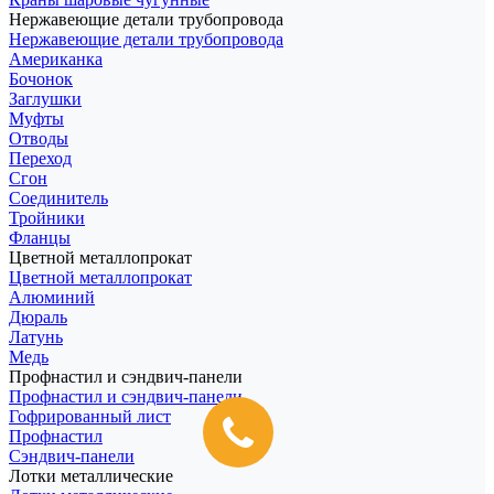
Нержавеющие детали трубопровода
Нержавеющие детали трубопровода
Американка
Бочонок
Заглушки
Муфты
Отводы
Переход
Сгон
Соединитель
Тройники
Фланцы
Цветной металлопрокат
Цветной металлопрокат
Алюминий
Дюраль
Латунь
Медь
Профнастил и сэндвич-панели
Профнастил и сэндвич-панели
Гофрированный лист
Профнастил
Сэндвич-панели
Лотки металлические