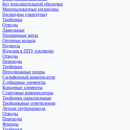
Без дополнительной оболочки
Минераловатные цилиндры
Цилиндры (скорлупы)
Тройники
Отводы
Ламельные
Прошивные маты
Опорные кольца
Подвесы
Изделия в ППУ изоляции
Отводы
Переходы
Тройники
Неподвижные опоры
Cильфонный компенсатор
Z-образные элементы
Концевые элементы
Стартовые компенсаторы
Тройники параллельные
Тройниковые ответвления
Детали трубопровода
Отводы
Переходы
Фланцы
Тройники