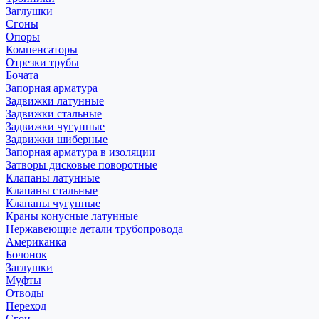
Заглушки
Сгоны
Опоры
Компенсаторы
Отрезки трубы
Бочата
Запорная арматура
Задвижки латунные
Задвижки стальные
Задвижки чугунные
Задвижки шиберные
Запорная арматура в изоляции
Затворы дисковые поворотные
Клапаны латунные
Клапаны стальные
Клапаны чугунные
Краны конусные латунные
Нержавеющие детали трубопровода
Американка
Бочонок
Заглушки
Муфты
Отводы
Переход
Сгон