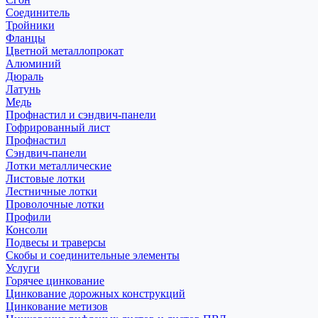
Соединитель
Тройники
Фланцы
Цветной металлопрокат
Алюминий
Дюраль
Латунь
Медь
Профнастил и сэндвич-панели
Гофрированный лист
Профнастил
Сэндвич-панели
Лотки металлические
Листовые лотки
Лестничные лотки
Проволочные лотки
Профили
Консоли
Подвесы и траверсы
Скобы и соединительные элементы
Услуги
Горячее цинкование
Цинкование дорожных конструкций
Цинкование метизов