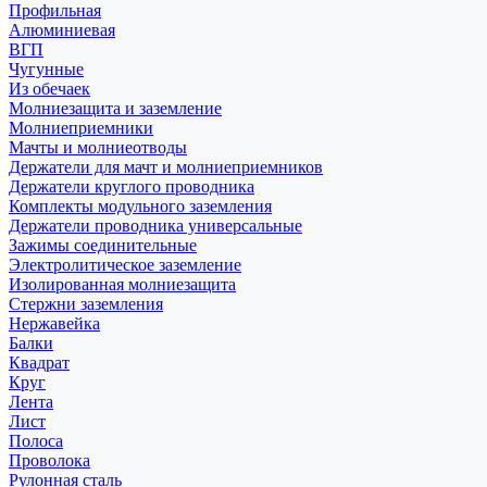
Профильная
Алюминиевая
ВГП
Чугунные
Из обечаек
Молниезащита и заземление
Молниеприемники
Мачты и молниеотводы
Держатели для мачт и молниеприемников
Держатели круглого проводника
Комплекты модульного заземления
Держатели проводника универсальные
Зажимы соединительные
Электролитическое заземление
Изолированная молниезащита
Стержни заземления
Нержавейка
Балки
Квадрат
Круг
Лента
Лист
Полоса
Проволока
Рулонная сталь