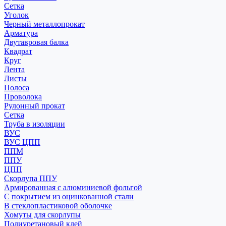
Сетка
Уголок
Черный металлопрокат
Арматура
Двутавровая балка
Квадрат
Круг
Лента
Листы
Полоса
Проволока
Рулонный прокат
Сетка
Труба в изоляции
ВУС
ВУС ЦПП
ППМ
ППУ
ЦПП
Скорлупа ППУ
Армированная с алюминиевой фольгой
С покрытием из оцинкованной стали
В стеклопластиковой оболочке
Хомуты для скорлупы
Полиуретановый клей