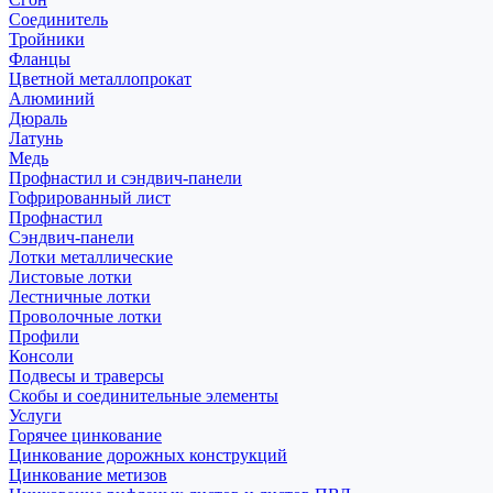
Соединитель
Тройники
Фланцы
Цветной металлопрокат
Алюминий
Дюраль
Латунь
Медь
Профнастил и сэндвич-панели
Гофрированный лист
Профнастил
Сэндвич-панели
Лотки металлические
Листовые лотки
Лестничные лотки
Проволочные лотки
Профили
Консоли
Подвесы и траверсы
Скобы и соединительные элементы
Услуги
Горячее цинкование
Цинкование дорожных конструкций
Цинкование метизов