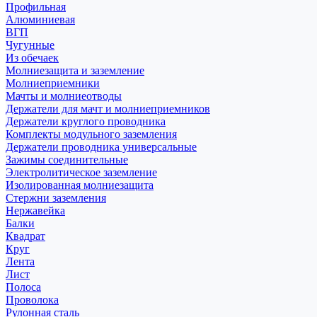
Профильная
Алюминиевая
ВГП
Чугунные
Из обечаек
Молниезащита и заземление
Молниеприемники
Мачты и молниеотводы
Держатели для мачт и молниеприемников
Держатели круглого проводника
Комплекты модульного заземления
Держатели проводника универсальные
Зажимы соединительные
Электролитическое заземление
Изолированная молниезащита
Стержни заземления
Нержавейка
Балки
Квадрат
Круг
Лента
Лист
Полоса
Проволока
Рулонная сталь