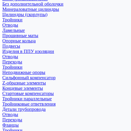
Без дополнительной оболочки
Минераловатные цилиндры
Цилиндры (скорлупы)
Тройники
Отводы
Ламельные
Прошивные маты
Опорные кольца
Подвесы
Изделия в ППУ изоляции
Отводы
Переходы
Тройники
Неподвижные опоры
Cильфонный компенсатор
Z-образные элементы
Концевые элементы
Стартовые компенсаторы
Тройники параллельные
Тройниковые ответвления
Детали трубопровода
Отводы
Переходы
Фланцы
Тройники