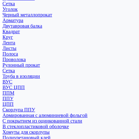
Сетка
Уголок
Черный металлопрокат
Арматура
Двутавровая балка
Квадрат
Круг
Лента
Листы
Полоса
Проволока
Рулонный прокат
Сетка
Труба в изоляции
ВУС
ВУС ЦПП
ППМ
ППУ
ЦПП
Скорлупа ППУ
Армированная с алюминиевой фольгой
С покрытием из оцинкованной стали
В стеклопластиковой оболочке
Хомуты для скорлупы
Полиуретановый клей