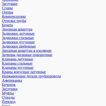
Заглушки
Сгоны
Опоры
Компенсаторы
Отрезки трубы
Бочата
Запорная арматура
Задвижки латунные
Задвижки стальные
Задвижки чугунные
Задвижки шиберные
Запорная арматура в изоляции
Затворы дисковые поворотные
Клапаны латунные
Клапаны стальные
Клапаны чугунные
Краны конусные латунные
Нержавеющие детали трубопровода
Американка
Бочонок
Заглушки
Муфты
Отводы
Переход
Сгон