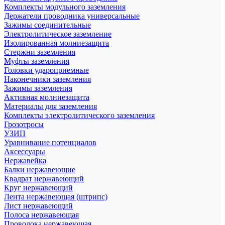
Комплекты модульного заземления
Держатели проводника универсальные
Зажимы соединительные
Электролитическое заземление
Изолированная молниезащита
Стержни заземления
Муфты заземления
Головки удароприемные
Наконечники заземления
Зажимы заземления
Активная молниезащита
Материалы для заземления
Комплекты электролитического заземления
Грозотросы
УЗИП
Уравнивание потенциалов
Аксессуары
Нержавейка
Балки нержавеющие
Квадрат нержавеющий
Круг нержавеющий
Лента нержавеющая (штрипс)
Лист нержавеющий
Полоса нержавеющая
Проволока нержавеющая