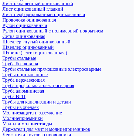
Лист окрашенный оцинкованный
Лист оцинкованный гладкий
Лист перфорированный оцинкованный
Проволока оцинкованная
Рулон оцинкованный
Рулон оцинкованный с полимерный покрытием
Сетка оцинкованная
Швеллер гнутый оцинкованный
Швеллер оцинкованный
Штрипс (лента оцинкованная )
Трубы стальные
Труба бесшовная
Трубы стальные прямошовные электросварные
Трубы оцинкованные
Труба нержавеющая
Труба профильная электросварная
Труба алюминиевая
Труба ВГП
Трубы для канализации и детали
Трубы из обечаек
Молниезащита и заземление
Молниеприемники
Мачты и молниеотводы
Держатели для мачт и молниеприемников
Держатели круглого проводника