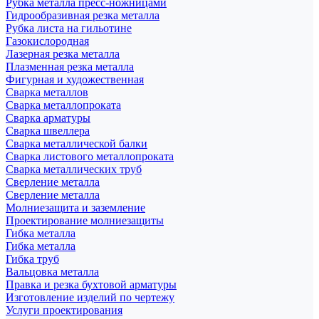
Рубка металла пресс-ножницами
Гидрообразивная резка металла
Рубка листа на гильотине
Газокислородная
Лазерная резка металла
Плазменная резка металла
Фигурная и художественная
Сварка металлов
Сварка металлопроката
Сварка арматуры
Сварка швеллера
Сварка металлической балки
Сварка листового металлопроката
Сварка металлических труб
Сверление металла
Сверление металла
Молниезащита и заземление
Проектирование молниезащиты
Гибка металла
Гибка металла
Гибка труб
Вальцовка металла
Правка и резка бухтовой арматуры
Изготовление изделий по чертежу
Услуги проектирования