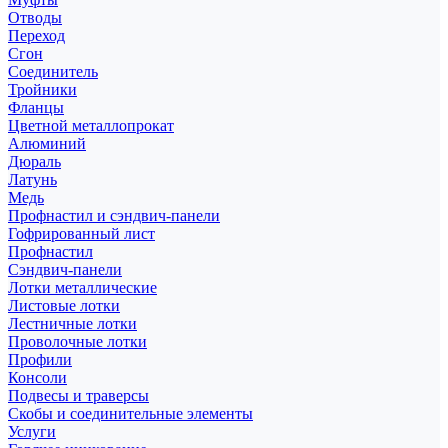
Отводы
Переход
Сгон
Соединитель
Тройники
Фланцы
Цветной металлопрокат
Алюминий
Дюраль
Латунь
Медь
Профнастил и сэндвич-панели
Гофрированный лист
Профнастил
Сэндвич-панели
Лотки металлические
Листовые лотки
Лестничные лотки
Проволочные лотки
Профили
Консоли
Подвесы и траверсы
Скобы и соединительные элементы
Услуги