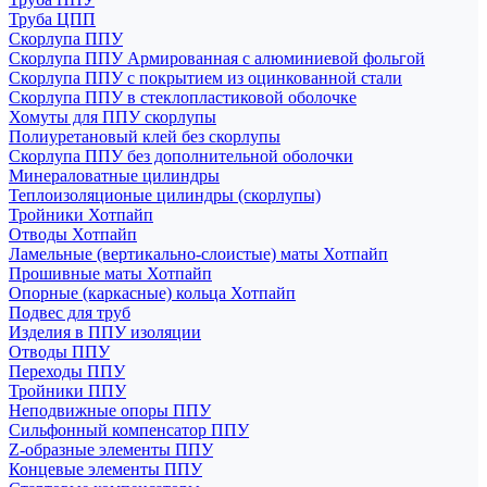
Труба ЦПП
Скорлупа ППУ
Скорлупа ППУ Армированная с алюминиевой фольгой
Скорлупа ППУ с покрытием из оцинкованной стали
Скорлупа ППУ в стеклопластиковой оболочке
Хомуты для ППУ скорлупы
Полиуретановый клей без скорлупы
Скорлупа ППУ без дополнительной оболочки
Минераловатные цилиндры
Теплоизоляционые цилиндры (скорлупы)
Тройники Хотпайп
Отводы Хотпайп
Ламельные (вертикально-слоистые) маты Хотпайп
Прошивные маты Хотпайп
Опорные (каркасные) кольца Хотпайп
Подвес для труб
Изделия в ППУ изоляции
Отводы ППУ
Переходы ППУ
Тройники ППУ
Неподвижные опоры ППУ
Cильфонный компенсатор ППУ
Z-образные элементы ППУ
Концевые элементы ППУ