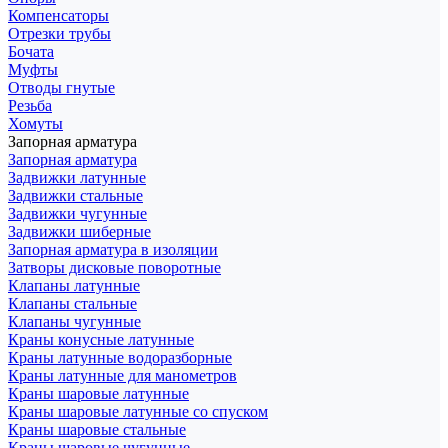
Компенсаторы
Отрезки трубы
Бочата
Муфты
Отводы гнутые
Резьба
Хомуты
Запорная арматура
Запорная арматура
Задвижки латунные
Задвижки стальные
Задвижки чугунные
Задвижки шиберные
Запорная арматура в изоляции
Затворы дисковые поворотные
Клапаны латунные
Клапаны стальные
Клапаны чугунные
Краны конусные латунные
Краны латунные водоразборные
Краны латунные для манометров
Краны шаровые латунные
Краны шаровые латунные со спуском
Краны шаровые стальные
Краны шаровые чугунные