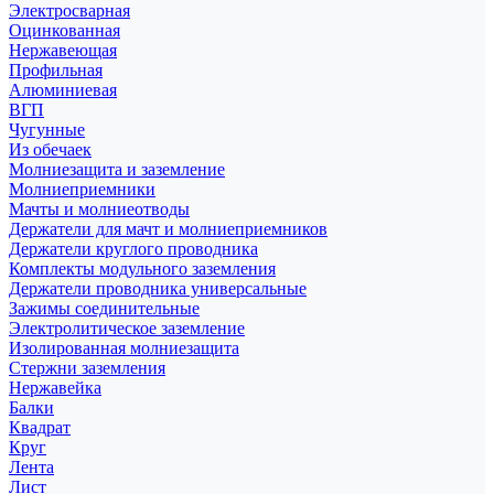
Электросварная
Оцинкованная
Нержавеющая
Профильная
Алюминиевая
ВГП
Чугунные
Из обечаек
Молниезащита и заземление
Молниеприемники
Мачты и молниеотводы
Держатели для мачт и молниеприемников
Держатели круглого проводника
Комплекты модульного заземления
Держатели проводника универсальные
Зажимы соединительные
Электролитическое заземление
Изолированная молниезащита
Стержни заземления
Нержавейка
Балки
Квадрат
Круг
Лента
Лист