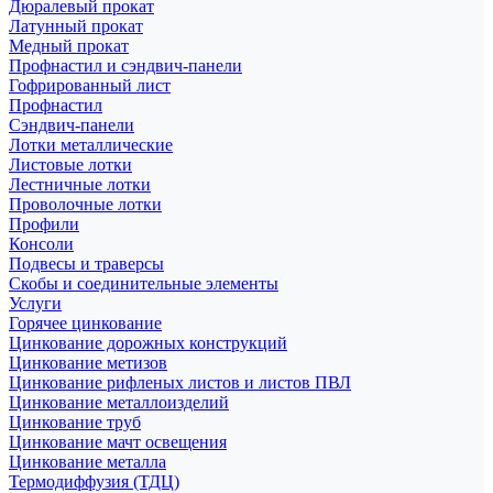
Дюралевый прокат
Латунный прокат
Медный прокат
Профнастил и сэндвич-панели
Гофрированный лист
Профнастил
Сэндвич-панели
Лотки металлические
Листовые лотки
Лестничные лотки
Проволочные лотки
Профили
Консоли
Подвесы и траверсы
Скобы и соединительные элементы
Услуги
Горячее цинкование
Цинкование дорожных конструкций
Цинкование метизов
Цинкование рифленых листов и листов ПВЛ
Цинкование металлоизделий
Цинкование труб
Цинкование мачт освещения
Цинкование металла
Термодиффузия (ТДЦ)