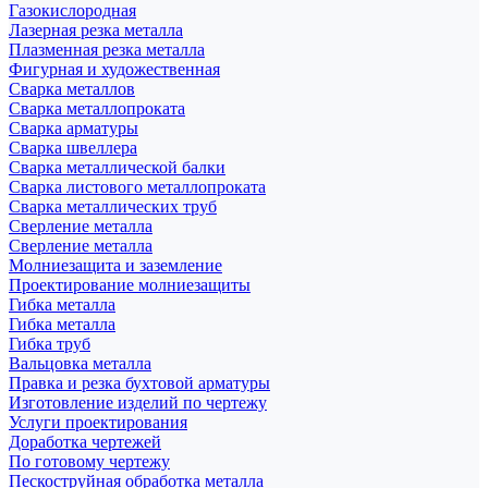
Газокислородная
Лазерная резка металла
Плазменная резка металла
Фигурная и художественная
Сварка металлов
Сварка металлопроката
Сварка арматуры
Сварка швеллера
Сварка металлической балки
Сварка листового металлопроката
Сварка металлических труб
Сверление металла
Сверление металла
Молниезащита и заземление
Проектирование молниезащиты
Гибка металла
Гибка металла
Гибка труб
Вальцовка металла
Правка и резка бухтовой арматуры
Изготовление изделий по чертежу
Услуги проектирования
Доработка чертежей
По готовому чертежу
Пескоструйная обработка металла