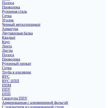
Полоса
Проволока
Рулонная сталь
Сетка
Уголок
Черный металлопрокат
Арматура
Двутавровая балка
Квадрат
Круг
Лента
Листы
Полоса
Проволока
Рулонный прокат
Сетка
Труба в изоляции
ВУС
ВУС ЦПП
ППМ
ППУ
ЦПП
Скорлупа ППУ
Армированная с алюминиевой фольгой
С покрытием из оцинкованной стали