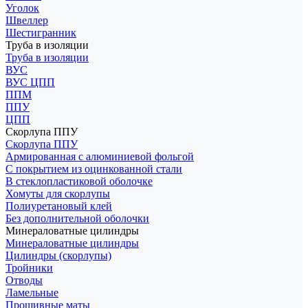
Уголок
Швеллер
Шестигранник
Труба в изоляции
Труба в изоляции
ВУС
ВУС ЦПП
ППМ
ППУ
ЦПП
Скорлупа ППУ
Скорлупа ППУ
Армированная с алюминиевой фольгой
С покрытием из оцинкованной стали
В стеклопластиковой оболочке
Хомуты для скорлупы
Полиуретановый клей
Без дополнительной оболочки
Минераловатные цилиндры
Минераловатные цилиндры
Цилиндры (скорлупы)
Тройники
Отводы
Ламельные
Прошивные маты