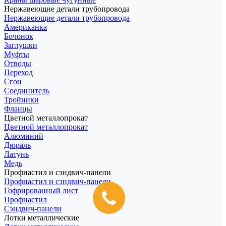
Нержавеющие детали трубопровода
Нержавеющие детали трубопровода
Американка
Бочонок
Заглушки
Муфты
Отводы
Переход
Сгон
Соединитель
Тройники
Фланцы
Цветной металлопрокат
Цветной металлопрокат
Алюминий
Дюраль
Латунь
Медь
Профнастил и сэндвич-панели
Профнастил и сэндвич-панели
Гофрированный лист
Профнастил
Сэндвич-панели
Лотки металлические