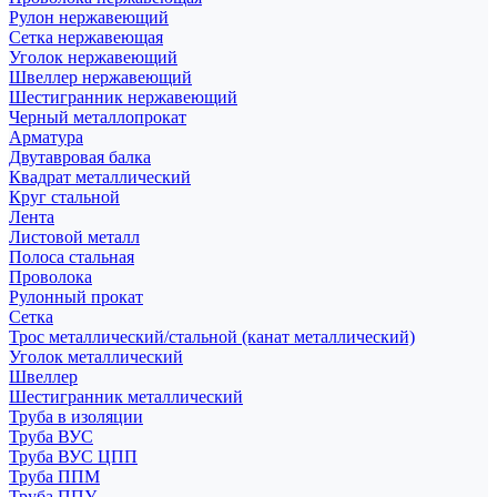
Рулон нержавеющий
Сетка нержавеющая
Уголок нержавеющий
Швеллер нержавеющий
Шестигранник нержавеющий
Черный металлопрокат
Арматура
Двутавровая балка
Квадрат металлический
Круг стальной
Лента
Листовой металл
Полоса стальная
Проволока
Рулонный прокат
Сетка
Трос металлический/стальной (канат металлический)
Уголок металлический
Швеллер
Шестигранник металлический
Труба в изоляции
Труба ВУС
Труба ВУС ЦПП
Труба ППМ
Труба ППУ