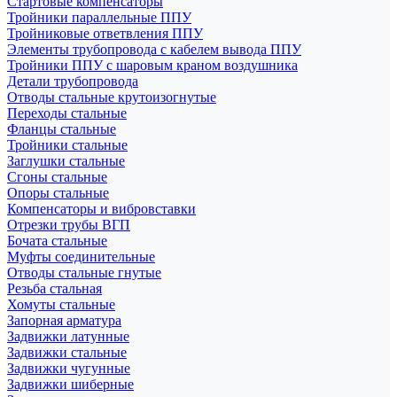
Стартовые компенсаторы
Тройники параллельные ППУ
Тройниковые ответвления ППУ
Элементы трубопровода с кабелем вывода ППУ
Тройники ППУ с шаровым краном воздушника
Детали трубопровода
Отводы стальные крутоизогнутые
Переходы стальные
Фланцы стальные
Тройники стальные
Заглушки стальные
Сгоны стальные
Опоры стальные
Компенсаторы и вибровставки
Отрезки трубы ВГП
Бочата стальные
Муфты соединительные
Отводы стальные гнутые
Резьба стальная
Хомуты стальные
Запорная арматура
Задвижки латунные
Задвижки стальные
Задвижки чугунные
Задвижки шиберные