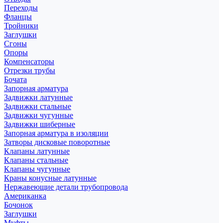
Переходы
Фланцы
Тройники
Заглушки
Сгоны
Опоры
Компенсаторы
Отрезки трубы
Бочата
Запорная арматура
Задвижки латунные
Задвижки стальные
Задвижки чугунные
Задвижки шиберные
Запорная арматура в изоляции
Затворы дисковые поворотные
Клапаны латунные
Клапаны стальные
Клапаны чугунные
Краны конусные латунные
Нержавеющие детали трубопровода
Американка
Бочонок
Заглушки
Муфты