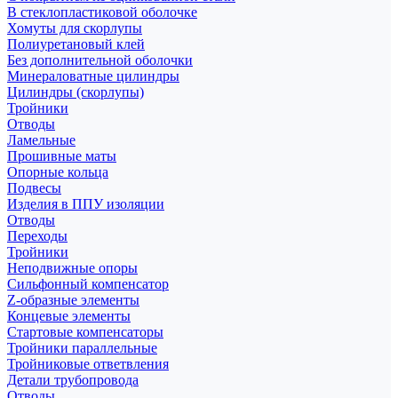
В стеклопластиковой оболочке
Хомуты для скорлупы
Полиуретановый клей
Без дополнительной оболочки
Минераловатные цилиндры
Цилиндры (скорлупы)
Тройники
Отводы
Ламельные
Прошивные маты
Опорные кольца
Подвесы
Изделия в ППУ изоляции
Отводы
Переходы
Тройники
Неподвижные опоры
Cильфонный компенсатор
Z-образные элементы
Концевые элементы
Стартовые компенсаторы
Тройники параллельные
Тройниковые ответвления
Детали трубопровода
Отводы