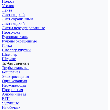
Полоса
Уголок
Лента
Лист гладкий
Лист окрашенный
Лист гладкий
Листы перфорированные
Проволока
Рулонная сталь
Рулоны окрашенные
Сетка
Швеллер гнутый
Швеллер
Штрипс
Трубы стальные
Трубы стальные
Бесшовная
Электросварная
Оцинкованная
Нержавеющая
Профильная
Алюминиевая
ВГП
Чугунные
Из обечаек