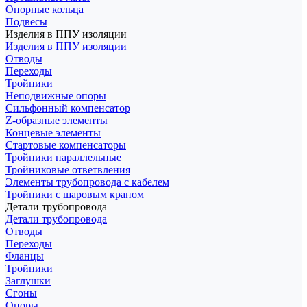
Опорные кольца
Подвесы
Изделия в ППУ изоляции
Изделия в ППУ изоляции
Отводы
Переходы
Тройники
Неподвижные опоры
Cильфонный компенсатор
Z-образные элементы
Концевые элементы
Стартовые компенсаторы
Тройники параллельные
Тройниковые ответвления
Элементы трубопровода с кабелем
Тройники с шаровым краном
Детали трубопровода
Детали трубопровода
Отводы
Переходы
Фланцы
Тройники
Заглушки
Сгоны
Опоры