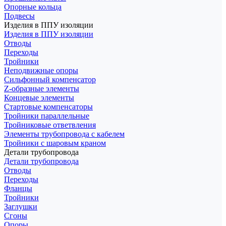
Опорные кольца
Подвесы
Изделия в ППУ изоляции
Изделия в ППУ изоляции
Отводы
Переходы
Тройники
Неподвижные опоры
Cильфонный компенсатор
Z-образные элементы
Концевые элементы
Стартовые компенсаторы
Тройники параллельные
Тройниковые ответвления
Элементы трубопровода с кабелем
Тройники с шаровым краном
Детали трубопровода
Детали трубопровода
Отводы
Переходы
Фланцы
Тройники
Заглушки
Сгоны
Опоры