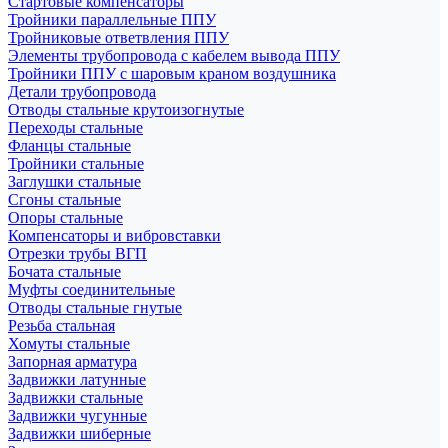
Стартовые компенсаторы
Тройники параллельные ППУ
Тройниковые ответвления ППУ
Элементы трубопровода с кабелем вывода ППУ
Тройники ППУ с шаровым краном воздушника
Детали трубопровода
Отводы стальные крутоизогнутые
Переходы стальные
Фланцы стальные
Тройники стальные
Заглушки стальные
Сгоны стальные
Опоры стальные
Компенсаторы и вибровставки
Отрезки трубы ВГП
Бочата стальные
Муфты соединительные
Отводы стальные гнутые
Резьба стальная
Хомуты стальные
Запорная арматура
Задвижки латунные
Задвижки стальные
Задвижки чугунные
Задвижки шиберные