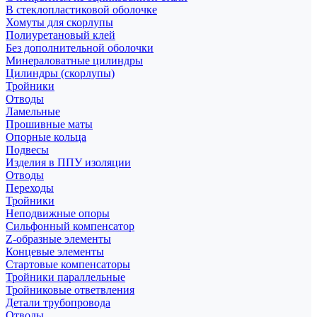
В стеклопластиковой оболочке
Хомуты для скорлупы
Полиуретановый клей
Без дополнительной оболочки
Минераловатные цилиндры
Цилиндры (скорлупы)
Тройники
Отводы
Ламельные
Прошивные маты
Опорные кольца
Подвесы
Изделия в ППУ изоляции
Отводы
Переходы
Тройники
Неподвижные опоры
Cильфонный компенсатор
Z-образные элементы
Концевые элементы
Стартовые компенсаторы
Тройники параллельные
Тройниковые ответвления
Детали трубопровода
Отводы