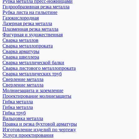
Рубка металла пресс-ножницами
Гидрообразивная резка металла
Рубка листа на гильотине
Газокислородная
Лазерная резка металла
Плазменная резка металла
Фигурная и художественная
Сварка металлов
Сварка металлопроката
Сварка арматуры
Сварка швеллера
Сварка металлической балки
Сварка листового металлопроката
Сварка металлических труб
Сверление металла
Сверление металла
Молниезащита и заземление
Проектирование молниезащиты
Гибка металла
Гибка металла
Гибка труб
Вальцовка металла
Правка и резка бухтовой арматуры
Изготовление изделий по чертежу
Услуги проектирования