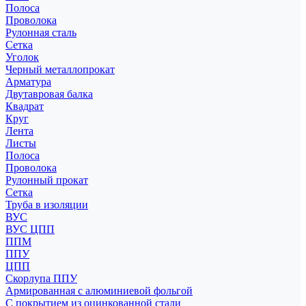
Полоса
Проволока
Рулонная сталь
Сетка
Уголок
Черный металлопрокат
Арматура
Двутавровая балка
Квадрат
Круг
Лента
Листы
Полоса
Проволока
Рулонный прокат
Сетка
Труба в изоляции
ВУС
ВУС ЦПП
ППМ
ППУ
ЦПП
Скорлупа ППУ
Армированная с алюминиевой фольгой
С покрытием из оцинкованной стали