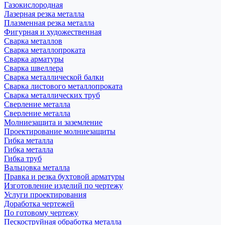
Газокислородная
Лазерная резка металла
Плазменная резка металла
Фигурная и художественная
Сварка металлов
Сварка металлопроката
Сварка арматуры
Сварка швеллера
Сварка металлической балки
Сварка листового металлопроката
Сварка металлических труб
Сверление металла
Сверление металла
Молниезащита и заземление
Проектирование молниезащиты
Гибка металла
Гибка металла
Гибка труб
Вальцовка металла
Правка и резка бухтовой арматуры
Изготовление изделий по чертежу
Услуги проектирования
Доработка чертежей
По готовому чертежу
Пескоструйная обработка металла