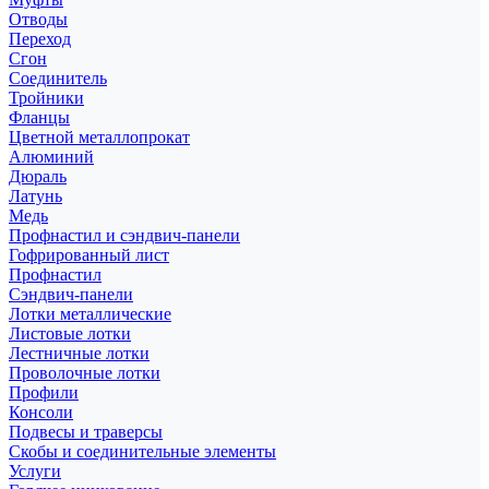
Отводы
Переход
Сгон
Соединитель
Тройники
Фланцы
Цветной металлопрокат
Алюминий
Дюраль
Латунь
Медь
Профнастил и сэндвич-панели
Гофрированный лист
Профнастил
Сэндвич-панели
Лотки металлические
Листовые лотки
Лестничные лотки
Проволочные лотки
Профили
Консоли
Подвесы и траверсы
Скобы и соединительные элементы
Услуги