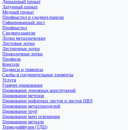
Дюралевый прокат
Латунный прокат
Медный прокат
Профнастил и сэндвич-панели
Гофрированный лист
Профнастил
Сэндвич-панели
Лотки металлические
Листовые лотки
Лестничные лотки
Проволочные лотки
Профили
Консоли
Подвесы и траверсы
Скобы и соединительные элементы
Услуги
Горячее цинкование
Цинкование дорожных конструкций
Цинкование метизов
Цинкование рифленых листов и листов ПВЛ
Цинкование металлоизделий
Цинкование труб
Цинкование мачт освещения
Цинкование металла
Термодиффузия (ТДЦ)