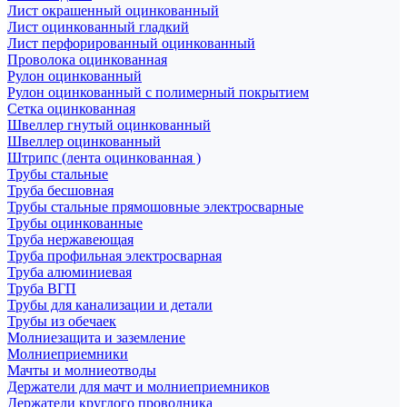
Лист окрашенный оцинкованный
Лист оцинкованный гладкий
Лист перфорированный оцинкованный
Проволока оцинкованная
Рулон оцинкованный
Рулон оцинкованный с полимерный покрытием
Сетка оцинкованная
Швеллер гнутый оцинкованный
Швеллер оцинкованный
Штрипс (лента оцинкованная )
Трубы стальные
Труба бесшовная
Трубы стальные прямошовные электросварные
Трубы оцинкованные
Труба нержавеющая
Труба профильная электросварная
Труба алюминиевая
Труба ВГП
Трубы для канализации и детали
Трубы из обечаек
Молниезащита и заземление
Молниеприемники
Мачты и молниеотводы
Держатели для мачт и молниеприемников
Держатели круглого проводника