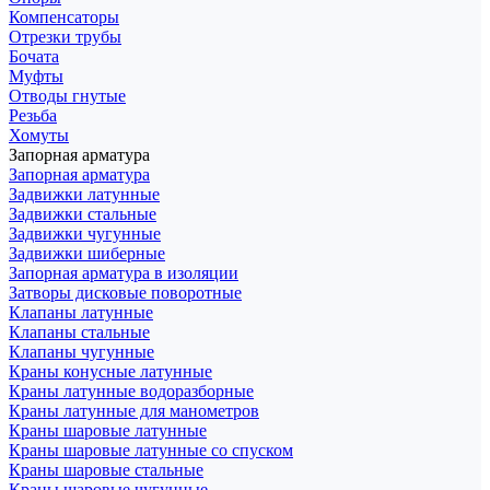
Компенсаторы
Отрезки трубы
Бочата
Муфты
Отводы гнутые
Резьба
Хомуты
Запорная арматура
Запорная арматура
Задвижки латунные
Задвижки стальные
Задвижки чугунные
Задвижки шиберные
Запорная арматура в изоляции
Затворы дисковые поворотные
Клапаны латунные
Клапаны стальные
Клапаны чугунные
Краны конусные латунные
Краны латунные водоразборные
Краны латунные для манометров
Краны шаровые латунные
Краны шаровые латунные со спуском
Краны шаровые стальные
Краны шаровые чугунные