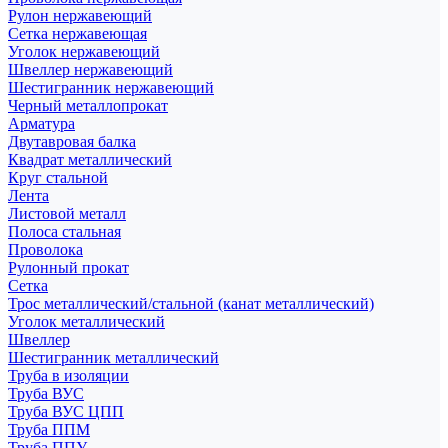
Рулон нержавеющий
Сетка нержавеющая
Уголок нержавеющий
Швеллер нержавеющий
Шестигранник нержавеющий
Черный металлопрокат
Арматура
Двутавровая балка
Квадрат металлический
Круг стальной
Лента
Листовой металл
Полоса стальная
Проволока
Рулонный прокат
Сетка
Трос металлический/стальной (канат металлический)
Уголок металлический
Швеллер
Шестигранник металлический
Труба в изоляции
Труба ВУС
Труба ВУС ЦПП
Труба ППМ
Труба ППУ