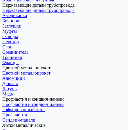
Нержавеющие детали трубопровода
Нержавеющие детали трубопровода
Американка
Бочонок
Заглушки
Муфты
Отводы
Переход
Сгон
Соединитель
Тройники
Фланцы
Цветной металлопрокат
Цветной металлопрокат
Алюминий
Дюраль
Латунь
Медь
Профнастил и сэндвич-панели
Профнастил и сэндвич-панели
Гофрированный лист
Профнастил
Сэндвич-панели
Лотки металлические