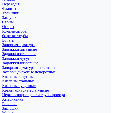
Переходы
Фланцы
Тройники
Заглушки
Сгоны
Опоры
Компенсаторы
Отрезки трубы
Бочата
Запорная арматура
Задвижки латунные
Задвижки стальные
Задвижки чугунные
Задвижки шиберные
Запорная арматура в изоляции
Затворы дисковые поворотные
Клапаны латунные
Клапаны стальные
Клапаны чугунные
Краны конусные латунные
Нержавеющие детали трубопровода
Американка
Бочонок
Заглушки
Муфты