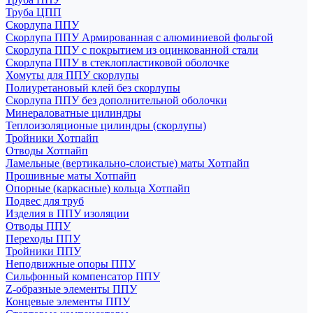
Труба ЦПП
Скорлупа ППУ
Скорлупа ППУ Армированная с алюминиевой фольгой
Скорлупа ППУ с покрытием из оцинкованной стали
Скорлупа ППУ в стеклопластиковой оболочке
Хомуты для ППУ скорлупы
Полиуретановый клей без скорлупы
Скорлупа ППУ без дополнительной оболочки
Минераловатные цилиндры
Теплоизоляционые цилиндры (скорлупы)
Тройники Хотпайп
Отводы Хотпайп
Ламельные (вертикально-слоистые) маты Хотпайп
Прошивные маты Хотпайп
Опорные (каркасные) кольца Хотпайп
Подвес для труб
Изделия в ППУ изоляции
Отводы ППУ
Переходы ППУ
Тройники ППУ
Неподвижные опоры ППУ
Cильфонный компенсатор ППУ
Z-образные элементы ППУ
Концевые элементы ППУ