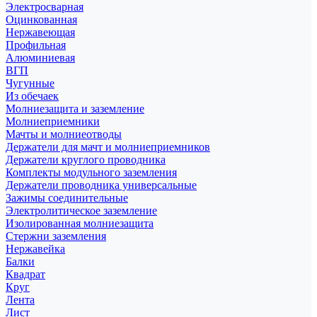
Электросварная
Оцинкованная
Нержавеющая
Профильная
Алюминиевая
ВГП
Чугунные
Из обечаек
Молниезащита и заземление
Молниеприемники
Мачты и молниеотводы
Держатели для мачт и молниеприемников
Держатели круглого проводника
Комплекты модульного заземления
Держатели проводника универсальные
Зажимы соединительные
Электролитическое заземление
Изолированная молниезащита
Стержни заземления
Нержавейка
Балки
Квадрат
Круг
Лента
Лист