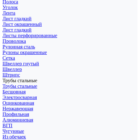
Полоса
Уголок
Лента
Лист гладкий
Лист окрашенный
Лист гладкий
Листы перфорированные
Проволока
Рулонная сталь
Рулоны окрашенные
Сетка
Швеллер гнутый
Швеллер
Штрипс
Трубы стальные
Трубы стальные
Бесшовная
Электросварная
Оцинкованная
Нержавеющая
Профильная
Алюминиевая
ВГП
Чугунные
Из обечаек