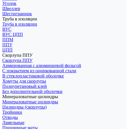
Уголок
Швеллер
Шестигранник
Труба в изоляции
Труба в изоляции
ВУС
ВУС ЦПП
ППМ
ППУ
ЦПП
Скорлупа ППУ
Скорлупа ППУ
Армированная с алюминиевой фольгой
С покрытием из оцинкованной стали
В стеклопластиковой оболочке
Хомуты для скорлупы
Полиуретановый клей
Без дополнительной оболочки
Минераловатные цилиндры
Минераловатные цилиндры
Цилиндры (скорлупы)
Тройники
Отводы
Ламельные
Прошивные маты