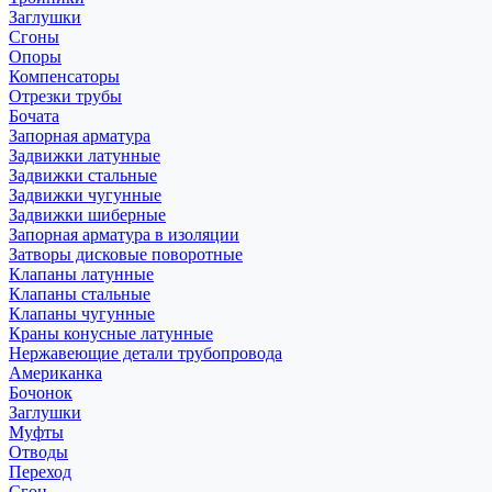
Заглушки
Сгоны
Опоры
Компенсаторы
Отрезки трубы
Бочата
Запорная арматура
Задвижки латунные
Задвижки стальные
Задвижки чугунные
Задвижки шиберные
Запорная арматура в изоляции
Затворы дисковые поворотные
Клапаны латунные
Клапаны стальные
Клапаны чугунные
Краны конусные латунные
Нержавеющие детали трубопровода
Американка
Бочонок
Заглушки
Муфты
Отводы
Переход
Сгон