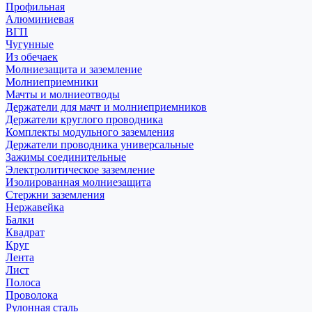
Профильная
Алюминиевая
ВГП
Чугунные
Из обечаек
Молниезащита и заземление
Молниеприемники
Мачты и молниеотводы
Держатели для мачт и молниеприемников
Держатели круглого проводника
Комплекты модульного заземления
Держатели проводника универсальные
Зажимы соединительные
Электролитическое заземление
Изолированная молниезащита
Стержни заземления
Нержавейка
Балки
Квадрат
Круг
Лента
Лист
Полоса
Проволока
Рулонная сталь