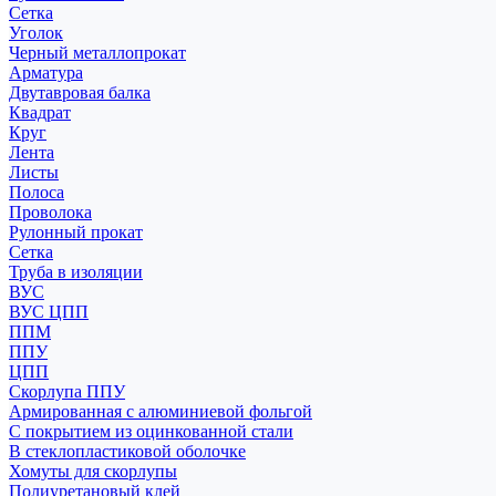
Сетка
Уголок
Черный металлопрокат
Арматура
Двутавровая балка
Квадрат
Круг
Лента
Листы
Полоса
Проволока
Рулонный прокат
Сетка
Труба в изоляции
ВУС
ВУС ЦПП
ППМ
ППУ
ЦПП
Скорлупа ППУ
Армированная с алюминиевой фольгой
С покрытием из оцинкованной стали
В стеклопластиковой оболочке
Хомуты для скорлупы
Полиуретановый клей