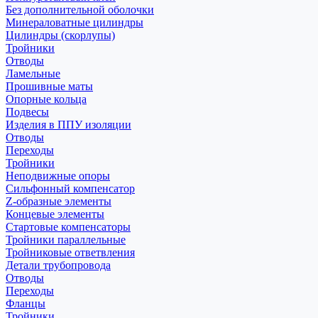
Без дополнительной оболочки
Минераловатные цилиндры
Цилиндры (скорлупы)
Тройники
Отводы
Ламельные
Прошивные маты
Опорные кольца
Подвесы
Изделия в ППУ изоляции
Отводы
Переходы
Тройники
Неподвижные опоры
Cильфонный компенсатор
Z-образные элементы
Концевые элементы
Стартовые компенсаторы
Тройники параллельные
Тройниковые ответвления
Детали трубопровода
Отводы
Переходы
Фланцы
Тройники