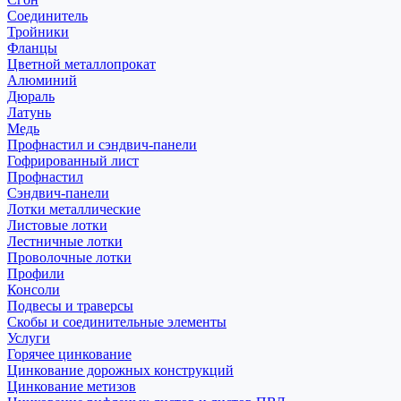
Соединитель
Тройники
Фланцы
Цветной металлопрокат
Алюминий
Дюраль
Латунь
Медь
Профнастил и сэндвич-панели
Гофрированный лист
Профнастил
Сэндвич-панели
Лотки металлические
Листовые лотки
Лестничные лотки
Проволочные лотки
Профили
Консоли
Подвесы и траверсы
Скобы и соединительные элементы
Услуги
Горячее цинкование
Цинкование дорожных конструкций
Цинкование метизов