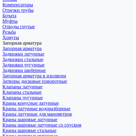
Компенсаторы
Отрезки трубы
Бочата
Муфты
Отводы гнутые
Резьба
Хомуты
Запорная арматура
Запорная арматура
Задвижки латунные
Задвижки стальные
Задвижки чугунные
Задвижки шиберные
Запорная арматура в изоляции
Затворы дисковые поворотные
Клапаны латунные
Клапаны стальные
Клапаны чугунные
Краны конусные латунные
Краны латунные водоразборные
Краны латунные для манометров
Краны шаровые латунные
Краны шаровые латунные со спуском
Краны шаровые стальные
Краны шаровые чугунные