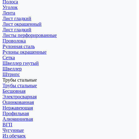
Полоса
Уголок
Лента
Лист гладкий
Лист окрашенный
Лист гладкий
Листы перфорированные
Проволока
Рулонная сталь
Рулоны окрашенные
Сетка
Швеллер гнутый
Швеллер
Штрипс
Трубы стальные
Трубы стальные
Бесшовная
Электросварная
Оцинкованная
Нержавеющая
Профильная
Алюминиевая
ВГП
Чугунные
Из обечаек