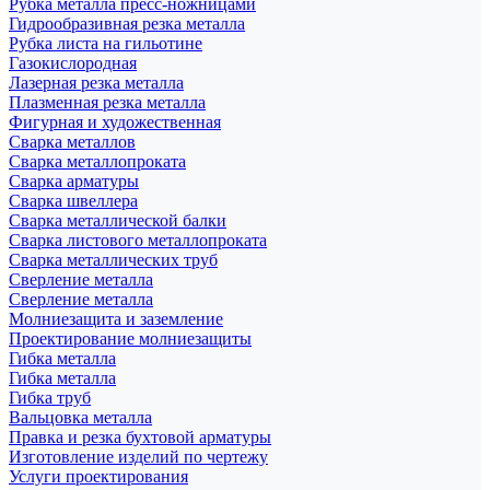
Рубка металла пресс-ножницами
Гидрообразивная резка металла
Рубка листа на гильотине
Газокислородная
Лазерная резка металла
Плазменная резка металла
Фигурная и художественная
Сварка металлов
Сварка металлопроката
Сварка арматуры
Сварка швеллера
Сварка металлической балки
Сварка листового металлопроката
Сварка металлических труб
Сверление металла
Сверление металла
Молниезащита и заземление
Проектирование молниезащиты
Гибка металла
Гибка металла
Гибка труб
Вальцовка металла
Правка и резка бухтовой арматуры
Изготовление изделий по чертежу
Услуги проектирования