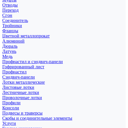
Отводы
Переход
Сгон
Соединитель
Тройники
Фланцы
Цветной металлопрокат
Алюминий
Дюраль
Латунь
Медь
Профнастил и сэндвич-панели
Гофрированный лист
Профнастил
Сэндвич-панели
Лотки металлические
Листовые лотки
Лестничные лотки
Проволочные лотки
Профили
Консоли
Подвесы и траверсы
Скобы и соединительные элементы
Услуги