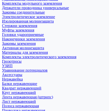
Комплекты модульного заземления
Держатели проводника универсальные
Зажимы соединительные
Электролитическое заземление
Изолированная молниезащита
Стержни заземления
Муфты заземления
Головки удароприемные
Наконечники заземления
Зажимы заземления
Активная молниезащита
Материалы для заземления
Комплекты электролитического заземления
Грозотросы
УЗИП
Уравнивание потенциалов
Аксессуары
Нержавейка
Балки нержавеющие
Квадрат нержавеющий
Круг нержавеющий
Лента нержавеющая (штрипс)
Лист нержавеющий
Полоса нержавеющая
Проволока нержавеющая