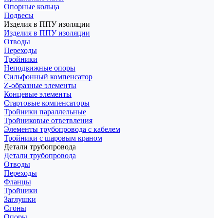
Опорные кольца
Подвесы
Изделия в ППУ изоляции
Изделия в ППУ изоляции
Отводы
Переходы
Тройники
Неподвижные опоры
Cильфонный компенсатор
Z-образные элементы
Концевые элементы
Стартовые компенсаторы
Тройники параллельные
Тройниковые ответвления
Элементы трубопровода с кабелем
Тройники с шаровым краном
Детали трубопровода
Детали трубопровода
Отводы
Переходы
Фланцы
Тройники
Заглушки
Сгоны
Опоры