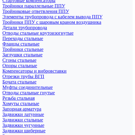
Стартовые компенсаторы
Тройники параллельные ППУ
Тройниковые ответвления ППУ
Элементы трубопровода с кабелем вывода ППУ
Тройники ППУ с шаровым краном воздушника
Детали трубопровода
Отводы стальные крутоизогнутые
Переходы стальные
Фланцы стальные
Тройники стальные
Заглушки стальные
Сгоны стальные
Опоры стальные
Компенсаторы и вибровставки
Отрезки трубы ВГП
Бочата стальные
Муфты соединительные
Отводы стальные гнутые
Резьба стальная
Хомуты стальные
Запорная арматура
Задвижки латунные
Задвижки стальные
Задвижки чугунные
Задвижки шиберные