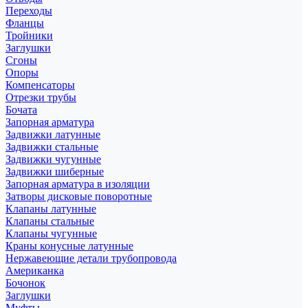
Переходы
Фланцы
Тройники
Заглушки
Сгоны
Опоры
Компенсаторы
Отрезки трубы
Бочата
Запорная арматура
Задвижки латунные
Задвижки стальные
Задвижки чугунные
Задвижки шиберные
Запорная арматура в изоляции
Затворы дисковые поворотные
Клапаны латунные
Клапаны стальные
Клапаны чугунные
Краны конусные латунные
Нержавеющие детали трубопровода
Американка
Бочонок
Заглушки
Муфты