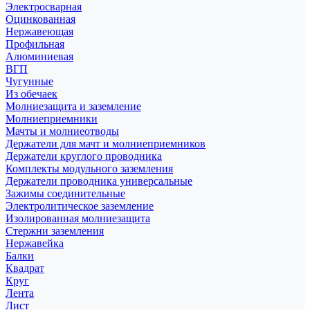
Электросварная
Оцинкованная
Нержавеющая
Профильная
Алюминиевая
ВГП
Чугунные
Из обечаек
Молниезащита и заземление
Молниеприемники
Мачты и молниеотводы
Держатели для мачт и молниеприемников
Держатели круглого проводника
Комплекты модульного заземления
Держатели проводника универсальные
Зажимы соединительные
Электролитическое заземление
Изолированная молниезащита
Стержни заземления
Нержавейка
Балки
Квадрат
Круг
Лента
Лист