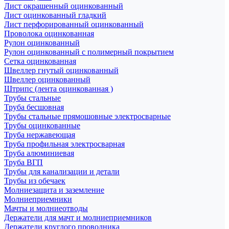
Лист окрашенный оцинкованный
Лист оцинкованный гладкий
Лист перфорированный оцинкованный
Проволока оцинкованная
Рулон оцинкованный
Рулон оцинкованный с полимерный покрытием
Сетка оцинкованная
Швеллер гнутый оцинкованный
Швеллер оцинкованный
Штрипс (лента оцинкованная )
Трубы стальные
Труба бесшовная
Трубы стальные прямошовные электросварные
Трубы оцинкованные
Труба нержавеющая
Труба профильная электросварная
Труба алюминиевая
Труба ВГП
Трубы для канализации и детали
Трубы из обечаек
Молниезащита и заземление
Молниеприемники
Мачты и молниеотводы
Держатели для мачт и молниеприемников
Держатели круглого проводника