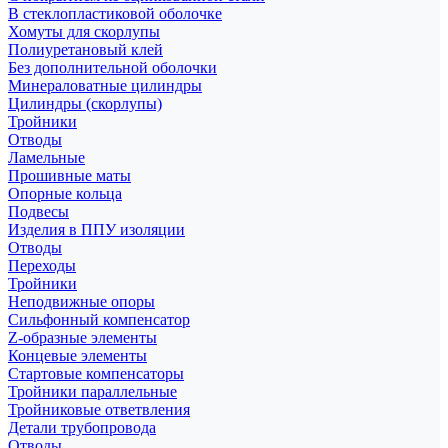
В стеклопластиковой оболочке
Хомуты для скорлупы
Полиуретановый клей
Без дополнительной оболочки
Минераловатные цилиндры
Цилиндры (скорлупы)
Тройники
Отводы
Ламельные
Прошивные маты
Опорные кольца
Подвесы
Изделия в ППУ изоляции
Отводы
Переходы
Тройники
Неподвижные опоры
Cильфонный компенсатор
Z-образные элементы
Концевые элементы
Стартовые компенсаторы
Тройники параллельные
Тройниковые ответвления
Детали трубопровода
Отводы