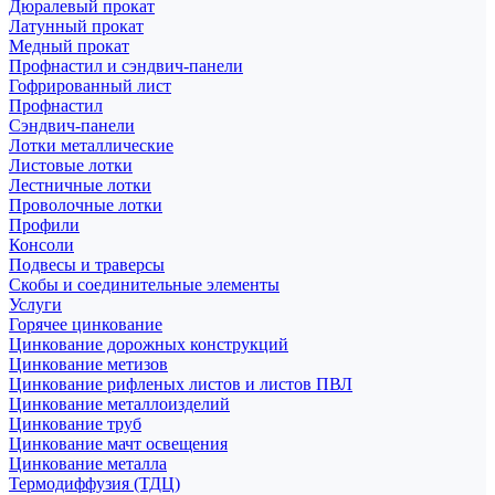
Дюралевый прокат
Латунный прокат
Медный прокат
Профнастил и сэндвич-панели
Гофрированный лист
Профнастил
Сэндвич-панели
Лотки металлические
Листовые лотки
Лестничные лотки
Проволочные лотки
Профили
Консоли
Подвесы и траверсы
Скобы и соединительные элементы
Услуги
Горячее цинкование
Цинкование дорожных конструкций
Цинкование метизов
Цинкование рифленых листов и листов ПВЛ
Цинкование металлоизделий
Цинкование труб
Цинкование мачт освещения
Цинкование металла
Термодиффузия (ТДЦ)