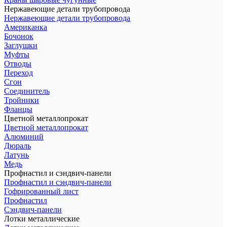
Нержавеющие детали трубопровода
Нержавеющие детали трубопровода
Американка
Бочонок
Заглушки
Муфты
Отводы
Переход
Сгон
Соединитель
Тройники
Фланцы
Цветной металлопрокат
Цветной металлопрокат
Алюминий
Дюраль
Латунь
Медь
Профнастил и сэндвич-панели
Профнастил и сэндвич-панели
Гофрированный лист
Профнастил
Сэндвич-панели
Лотки металлические