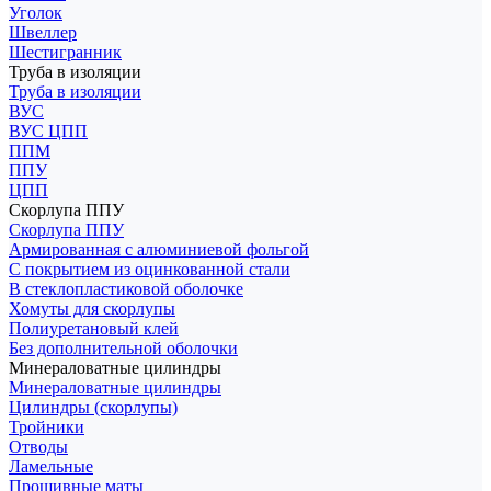
Уголок
Швеллер
Шестигранник
Труба в изоляции
Труба в изоляции
ВУС
ВУС ЦПП
ППМ
ППУ
ЦПП
Скорлупа ППУ
Скорлупа ППУ
Армированная с алюминиевой фольгой
С покрытием из оцинкованной стали
В стеклопластиковой оболочке
Хомуты для скорлупы
Полиуретановый клей
Без дополнительной оболочки
Минераловатные цилиндры
Минераловатные цилиндры
Цилиндры (скорлупы)
Тройники
Отводы
Ламельные
Прошивные маты