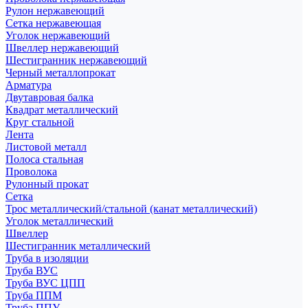
Рулон нержавеющий
Сетка нержавеющая
Уголок нержавеющий
Швеллер нержавеющий
Шестигранник нержавеющий
Черный металлопрокат
Арматура
Двутавровая балка
Квадрат металлический
Круг стальной
Лента
Листовой металл
Полоса стальная
Проволока
Рулонный прокат
Сетка
Трос металлический/стальной (канат металлический)
Уголок металлический
Швеллер
Шестигранник металлический
Труба в изоляции
Труба ВУС
Труба ВУС ЦПП
Труба ППМ
Труба ППУ