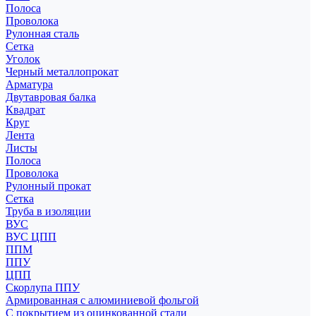
Полоса
Проволока
Рулонная сталь
Сетка
Уголок
Черный металлопрокат
Арматура
Двутавровая балка
Квадрат
Круг
Лента
Листы
Полоса
Проволока
Рулонный прокат
Сетка
Труба в изоляции
ВУС
ВУС ЦПП
ППМ
ППУ
ЦПП
Скорлупа ППУ
Армированная с алюминиевой фольгой
С покрытием из оцинкованной стали