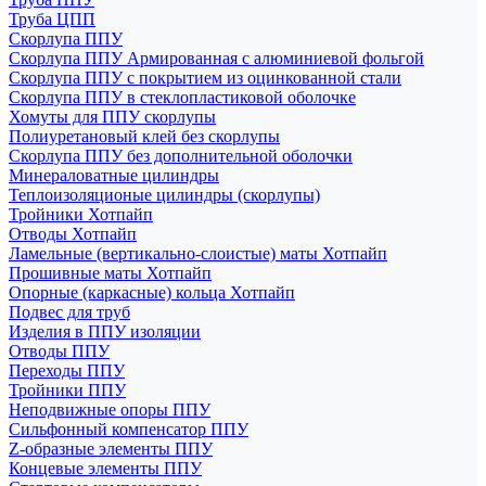
Труба ЦПП
Скорлупа ППУ
Скорлупа ППУ Армированная с алюминиевой фольгой
Скорлупа ППУ с покрытием из оцинкованной стали
Скорлупа ППУ в стеклопластиковой оболочке
Хомуты для ППУ скорлупы
Полиуретановый клей без скорлупы
Скорлупа ППУ без дополнительной оболочки
Минераловатные цилиндры
Теплоизоляционые цилиндры (скорлупы)
Тройники Хотпайп
Отводы Хотпайп
Ламельные (вертикально-слоистые) маты Хотпайп
Прошивные маты Хотпайп
Опорные (каркасные) кольца Хотпайп
Подвес для труб
Изделия в ППУ изоляции
Отводы ППУ
Переходы ППУ
Тройники ППУ
Неподвижные опоры ППУ
Cильфонный компенсатор ППУ
Z-образные элементы ППУ
Концевые элементы ППУ