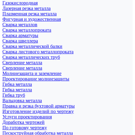
Газокислородная
Лазерная резка металла
Плазменная резка металла
Фигурная и художественная
Сварка металлов
Сварка металлопроката
Сварка арматуры
Сварка швеллера
Сварка металлической балки
Сварка листового металлопроката
Сварка металлических труб
Сверление металла
Сверление металла
Молниезащита и заземление
Проектирование молниезащиты
Гибка металла
Гибка металла
Гибка труб
Вальцовка металла
Правка и резка бухтовой арматуры
Изготовление изделий по чертежу
Услуги проектирования
Доработка чертежей
По готовому чертежу
Пескоструйная обработка металла