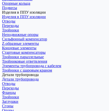
Опорные кольца
Подвесы
Изделия в ППУ изоляции
Изделия в ППУ изоляции
Отводы
Переходы
Тройники
Неподвижные опоры
Cильфонный компенсатор
Z-образные элементы
Концевые элементы
Стартовые компенсаторы
Тройники параллельные
Тройниковые ответвления
Элементы трубопровода с кабелем
Тройники с шаровым краном
Детали трубопровода
Детали трубопровода
Отводы
Переходы
Фланцы
Тройники
Заглушки
Сгоны
Опоры