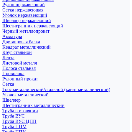
Рулон нержавеющий
Сетка нержавеющая
Уголок нержавеющий
Швеллер нержавеющий
Шестигранник нержавеющий
Черный металлопрокат
Арматура
Двутавровая балка
Квадрат металлический
Круг стальной
Лента
Листовой металл
Полоса стальная
Проволока
Рулонный прокат
Сетка
Трос металлический/стальной (канат металлический)
Уголок металлический
Швеллер
Шестигранник металлический
Труба в изоляции
Труба ВУС
Труба ВУС ЦПП
Труба ППМ
Труба ППУ