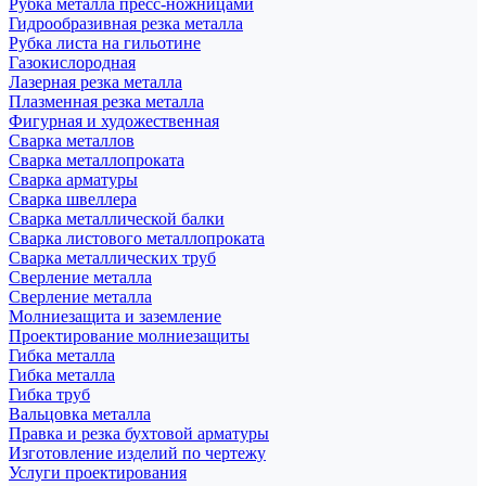
Рубка металла пресс-ножницами
Гидрообразивная резка металла
Рубка листа на гильотине
Газокислородная
Лазерная резка металла
Плазменная резка металла
Фигурная и художественная
Сварка металлов
Сварка металлопроката
Сварка арматуры
Сварка швеллера
Сварка металлической балки
Сварка листового металлопроката
Сварка металлических труб
Сверление металла
Сверление металла
Молниезащита и заземление
Проектирование молниезащиты
Гибка металла
Гибка металла
Гибка труб
Вальцовка металла
Правка и резка бухтовой арматуры
Изготовление изделий по чертежу
Услуги проектирования