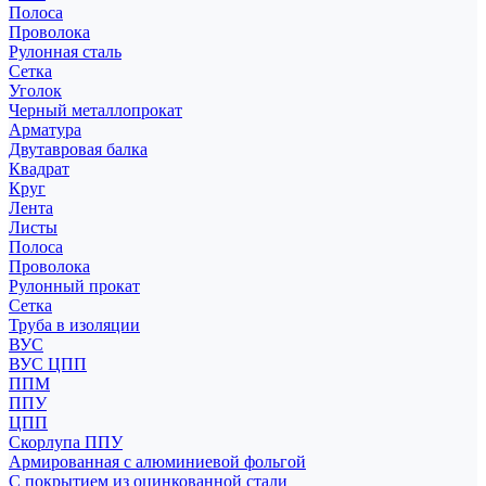
Полоса
Проволока
Рулонная сталь
Сетка
Уголок
Черный металлопрокат
Арматура
Двутавровая балка
Квадрат
Круг
Лента
Листы
Полоса
Проволока
Рулонный прокат
Сетка
Труба в изоляции
ВУС
ВУС ЦПП
ППМ
ППУ
ЦПП
Скорлупа ППУ
Армированная с алюминиевой фольгой
С покрытием из оцинкованной стали