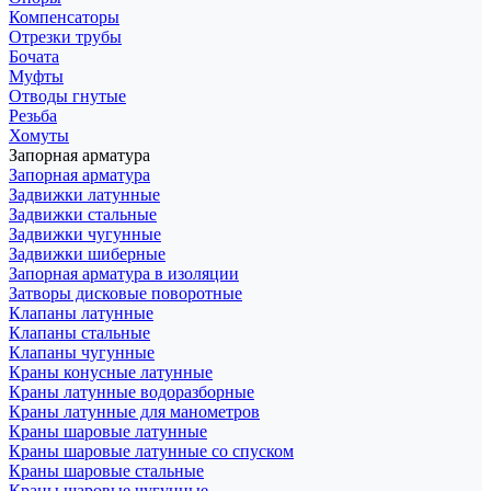
Компенсаторы
Отрезки трубы
Бочата
Муфты
Отводы гнутые
Резьба
Хомуты
Запорная арматура
Запорная арматура
Задвижки латунные
Задвижки стальные
Задвижки чугунные
Задвижки шиберные
Запорная арматура в изоляции
Затворы дисковые поворотные
Клапаны латунные
Клапаны стальные
Клапаны чугунные
Краны конусные латунные
Краны латунные водоразборные
Краны латунные для манометров
Краны шаровые латунные
Краны шаровые латунные со спуском
Краны шаровые стальные
Краны шаровые чугунные