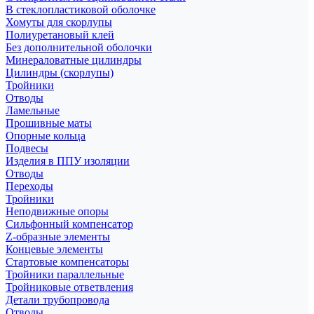
В стеклопластиковой оболочке
Хомуты для скорлупы
Полиуретановый клей
Без дополнительной оболочки
Минераловатные цилиндры
Цилиндры (скорлупы)
Тройники
Отводы
Ламельные
Прошивные маты
Опорные кольца
Подвесы
Изделия в ППУ изоляции
Отводы
Переходы
Тройники
Неподвижные опоры
Cильфонный компенсатор
Z-образные элементы
Концевые элементы
Стартовые компенсаторы
Тройники параллельные
Тройниковые ответвления
Детали трубопровода
Отводы