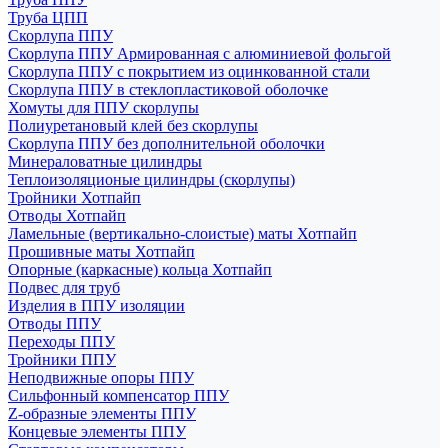
Труба ЦПП
Скорлупа ППУ
Скорлупа ППУ Армированная с алюминиевой фольгой
Скорлупа ППУ с покрытием из оцинкованной стали
Скорлупа ППУ в стеклопластиковой оболочке
Хомуты для ППУ скорлупы
Полиуретановый клей без скорлупы
Скорлупа ППУ без дополнительной оболочки
Минераловатные цилиндры
Теплоизоляционые цилиндры (скорлупы)
Тройники Хотпайп
Отводы Хотпайп
Ламельные (вертикально-слоистые) маты Хотпайп
Прошивные маты Хотпайп
Опорные (каркасные) кольца Хотпайп
Подвес для труб
Изделия в ППУ изоляции
Отводы ППУ
Переходы ППУ
Тройники ППУ
Неподвижные опоры ППУ
Cильфонный компенсатор ППУ
Z-образные элементы ППУ
Концевые элементы ППУ