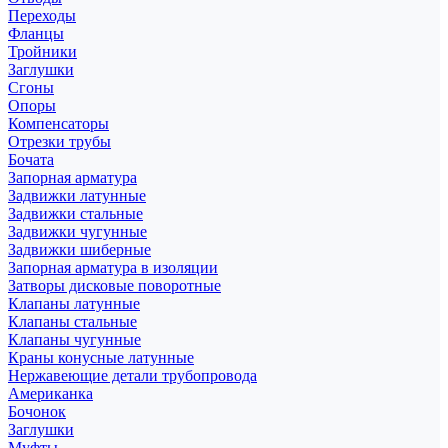
Переходы
Фланцы
Тройники
Заглушки
Сгоны
Опоры
Компенсаторы
Отрезки трубы
Бочата
Запорная арматура
Задвижки латунные
Задвижки стальные
Задвижки чугунные
Задвижки шиберные
Запорная арматура в изоляции
Затворы дисковые поворотные
Клапаны латунные
Клапаны стальные
Клапаны чугунные
Краны конусные латунные
Нержавеющие детали трубопровода
Американка
Бочонок
Заглушки
Муфты