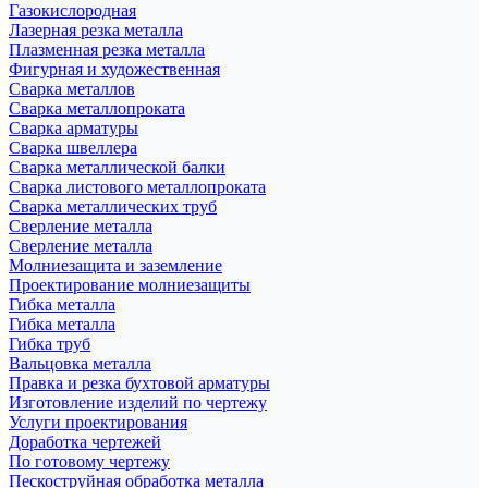
Газокислородная
Лазерная резка металла
Плазменная резка металла
Фигурная и художественная
Сварка металлов
Сварка металлопроката
Сварка арматуры
Сварка швеллера
Сварка металлической балки
Сварка листового металлопроката
Сварка металлических труб
Сверление металла
Сверление металла
Молниезащита и заземление
Проектирование молниезащиты
Гибка металла
Гибка металла
Гибка труб
Вальцовка металла
Правка и резка бухтовой арматуры
Изготовление изделий по чертежу
Услуги проектирования
Доработка чертежей
По готовому чертежу
Пескоструйная обработка металла