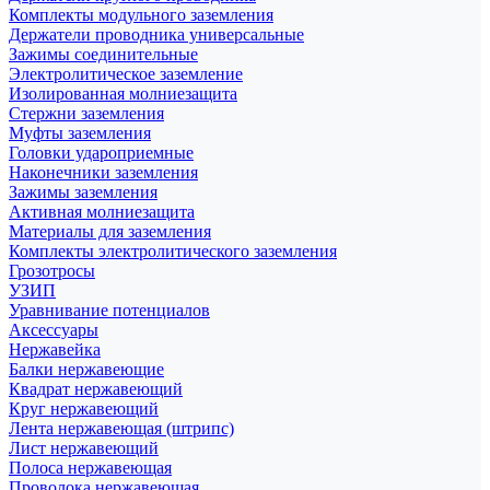
Комплекты модульного заземления
Держатели проводника универсальные
Зажимы соединительные
Электролитическое заземление
Изолированная молниезащита
Стержни заземления
Муфты заземления
Головки удароприемные
Наконечники заземления
Зажимы заземления
Активная молниезащита
Материалы для заземления
Комплекты электролитического заземления
Грозотросы
УЗИП
Уравнивание потенциалов
Аксессуары
Нержавейка
Балки нержавеющие
Квадрат нержавеющий
Круг нержавеющий
Лента нержавеющая (штрипс)
Лист нержавеющий
Полоса нержавеющая
Проволока нержавеющая