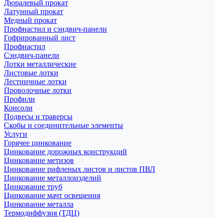
Дюралевый прокат
Латунный прокат
Медный прокат
Профнастил и сэндвич-панели
Гофрированный лист
Профнастил
Сэндвич-панели
Лотки металлические
Листовые лотки
Лестничные лотки
Проволочные лотки
Профили
Консоли
Подвесы и траверсы
Скобы и соединительные элементы
Услуги
Горячее цинкование
Цинкование дорожных конструкций
Цинкование метизов
Цинкование рифленых листов и листов ПВЛ
Цинкование металлоизделий
Цинкование труб
Цинкование мачт освещения
Цинкование металла
Термодиффузия (ТДЦ)