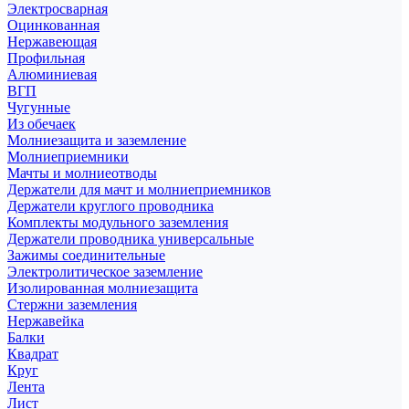
Электросварная
Оцинкованная
Нержавеющая
Профильная
Алюминиевая
ВГП
Чугунные
Из обечаек
Молниезащита и заземление
Молниеприемники
Мачты и молниеотводы
Держатели для мачт и молниеприемников
Держатели круглого проводника
Комплекты модульного заземления
Держатели проводника универсальные
Зажимы соединительные
Электролитическое заземление
Изолированная молниезащита
Стержни заземления
Нержавейка
Балки
Квадрат
Круг
Лента
Лист