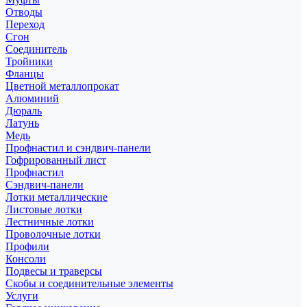
Отводы
Переход
Сгон
Соединитель
Тройники
Фланцы
Цветной металлопрокат
Алюминий
Дюраль
Латунь
Медь
Профнастил и сэндвич-панели
Гофрированный лист
Профнастил
Сэндвич-панели
Лотки металлические
Листовые лотки
Лестничные лотки
Проволочные лотки
Профили
Консоли
Подвесы и траверсы
Скобы и соединительные элементы
Услуги