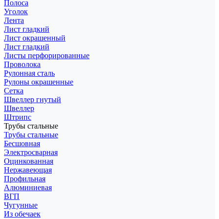
Полоса
Уголок
Лента
Лист гладкий
Лист окрашенный
Лист гладкий
Листы перфорированные
Проволока
Рулонная сталь
Рулоны окрашенные
Сетка
Швеллер гнутый
Швеллер
Штрипс
Трубы стальные
Трубы стальные
Бесшовная
Электросварная
Оцинкованная
Нержавеющая
Профильная
Алюминиевая
ВГП
Чугунные
Из обечаек