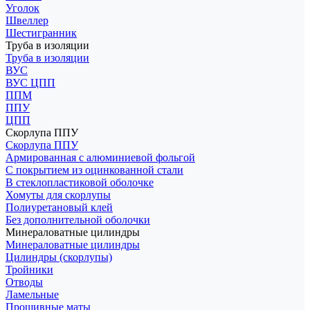
Уголок
Швеллер
Шестигранник
Труба в изоляции
Труба в изоляции
ВУС
ВУС ЦПП
ППМ
ППУ
ЦПП
Скорлупа ППУ
Скорлупа ППУ
Армированная с алюминиевой фольгой
С покрытием из оцинкованной стали
В стеклопластиковой оболочке
Хомуты для скорлупы
Полиуретановый клей
Без дополнительной оболочки
Минераловатные цилиндры
Минераловатные цилиндры
Цилиндры (скорлупы)
Тройники
Отводы
Ламельные
Прошивные маты