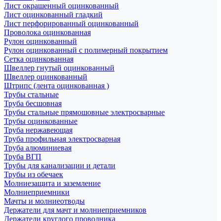
Лист окрашенный оцинкованный
Лист оцинкованный гладкий
Лист перфорированный оцинкованный
Проволока оцинкованная
Рулон оцинкованный
Рулон оцинкованный с полимерный покрытием
Сетка оцинкованная
Швеллер гнутый оцинкованный
Швеллер оцинкованный
Штрипс (лента оцинкованная )
Трубы стальные
Труба бесшовная
Трубы стальные прямошовные электросварные
Трубы оцинкованные
Труба нержавеющая
Труба профильная электросварная
Труба алюминиевая
Труба ВГП
Трубы для канализации и детали
Трубы из обечаек
Молниезащита и заземление
Молниеприемники
Мачты и молниеотводы
Держатели для мачт и молниеприемников
Держатели круглого проводника