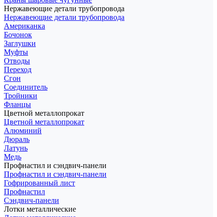
Нержавеющие детали трубопровода
Нержавеющие детали трубопровода
Американка
Бочонок
Заглушки
Муфты
Отводы
Переход
Сгон
Соединитель
Тройники
Фланцы
Цветной металлопрокат
Цветной металлопрокат
Алюминий
Дюраль
Латунь
Медь
Профнастил и сэндвич-панели
Профнастил и сэндвич-панели
Гофрированный лист
Профнастил
Сэндвич-панели
Лотки металлические