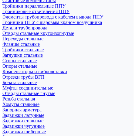
Стартовые компенсаторы
Тройники параллельные ППУ
Тройниковые ответвления ППУ
Элементы трубопровода с кабелем вывода ППУ
Тройники ППУ с шаровым краном воздушника
Детали трубопровода
Отводы стальные крутоизогнутые
Переходы стальные
Фланцы стальные
Тройники стальные
Заглушки стальные
Сгоны стальные
Опоры стальные
Компенсаторы и вибровставки
Отрезки трубы ВГП
Бочата стальные
Муфты соединительные
Отводы стальные гнутые
Резьба стальная
Хомуты стальные
Запорная арматура
Задвижки латунные
Задвижки стальные
Задвижки чугунные
Задвижки шиберные