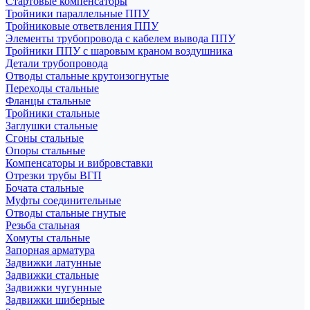
Стартовые компенсаторы
Тройники параллельные ППУ
Тройниковые ответвления ППУ
Элементы трубопровода с кабелем вывода ППУ
Тройники ППУ с шаровым краном воздушника
Детали трубопровода
Отводы стальные крутоизогнутые
Переходы стальные
Фланцы стальные
Тройники стальные
Заглушки стальные
Сгоны стальные
Опоры стальные
Компенсаторы и вибровставки
Отрезки трубы ВГП
Бочата стальные
Муфты соединительные
Отводы стальные гнутые
Резьба стальная
Хомуты стальные
Запорная арматура
Задвижки латунные
Задвижки стальные
Задвижки чугунные
Задвижки шиберные