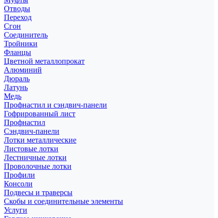
Отводы
Переход
Сгон
Соединитель
Тройники
Фланцы
Цветной металлопрокат
Алюминий
Дюраль
Латунь
Медь
Профнастил и сэндвич-панели
Гофрированный лист
Профнастил
Сэндвич-панели
Лотки металлические
Листовые лотки
Лестничные лотки
Проволочные лотки
Профили
Консоли
Подвесы и траверсы
Скобы и соединительные элементы
Услуги