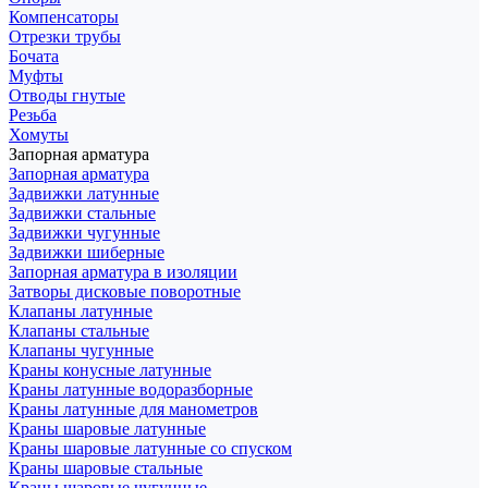
Компенсаторы
Отрезки трубы
Бочата
Муфты
Отводы гнутые
Резьба
Хомуты
Запорная арматура
Запорная арматура
Задвижки латунные
Задвижки стальные
Задвижки чугунные
Задвижки шиберные
Запорная арматура в изоляции
Затворы дисковые поворотные
Клапаны латунные
Клапаны стальные
Клапаны чугунные
Краны конусные латунные
Краны латунные водоразборные
Краны латунные для манометров
Краны шаровые латунные
Краны шаровые латунные со спуском
Краны шаровые стальные
Краны шаровые чугунные