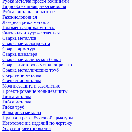
Рубка металла пресс-ножницами
Гидрообразивная резка металла
Рубка листа на гильотине
Газокислородная
Лазерная резка металла
Плазменная резка металла
Фигурная и художественная
Сварка металлов
Сварка металлопроката
Сварка арматуры
Сварка швеллера
Сварка металлической балки
Сварка листового металлопроката
Сварка металлических труб
Сверление металла
Сверление металла
Молниезащита и заземление
Проектирование молниезащиты
Гибка металла
Гибка металла
Гибка труб
Вальцовка металла
Правка и резка бухтовой арматуры
Изготовление изделий по чертежу
Услуги проектирования