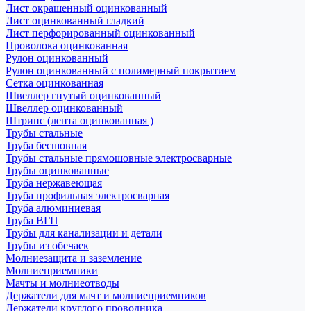
Лист окрашенный оцинкованный
Лист оцинкованный гладкий
Лист перфорированный оцинкованный
Проволока оцинкованная
Рулон оцинкованный
Рулон оцинкованный с полимерный покрытием
Сетка оцинкованная
Швеллер гнутый оцинкованный
Швеллер оцинкованный
Штрипс (лента оцинкованная )
Трубы стальные
Труба бесшовная
Трубы стальные прямошовные электросварные
Трубы оцинкованные
Труба нержавеющая
Труба профильная электросварная
Труба алюминиевая
Труба ВГП
Трубы для канализации и детали
Трубы из обечаек
Молниезащита и заземление
Молниеприемники
Мачты и молниеотводы
Держатели для мачт и молниеприемников
Держатели круглого проводника