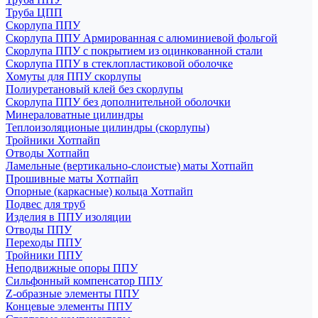
Труба ЦПП
Скорлупа ППУ
Скорлупа ППУ Армированная с алюминиевой фольгой
Скорлупа ППУ с покрытием из оцинкованной стали
Скорлупа ППУ в стеклопластиковой оболочке
Хомуты для ППУ скорлупы
Полиуретановый клей без скорлупы
Скорлупа ППУ без дополнительной оболочки
Минераловатные цилиндры
Теплоизоляционые цилиндры (скорлупы)
Тройники Хотпайп
Отводы Хотпайп
Ламельные (вертикально-слоистые) маты Хотпайп
Прошивные маты Хотпайп
Опорные (каркасные) кольца Хотпайп
Подвес для труб
Изделия в ППУ изоляции
Отводы ППУ
Переходы ППУ
Тройники ППУ
Неподвижные опоры ППУ
Cильфонный компенсатор ППУ
Z-образные элементы ППУ
Концевые элементы ППУ