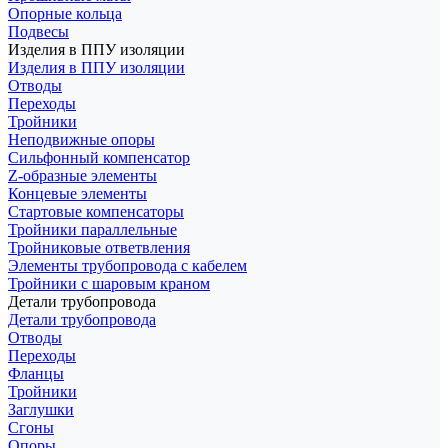
Опорные кольца
Подвесы
Изделия в ППУ изоляции
Изделия в ППУ изоляции
Отводы
Переходы
Тройники
Неподвижные опоры
Cильфонный компенсатор
Z-образные элементы
Концевые элементы
Стартовые компенсаторы
Тройники параллельные
Тройниковые ответвления
Элементы трубопровода с кабелем
Тройники с шаровым краном
Детали трубопровода
Детали трубопровода
Отводы
Переходы
Фланцы
Тройники
Заглушки
Сгоны
Опоры