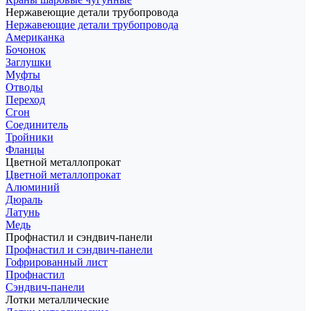
Нержавеющие детали трубопровода
Нержавеющие детали трубопровода
Американка
Бочонок
Заглушки
Муфты
Отводы
Переход
Сгон
Соединитель
Тройники
Фланцы
Цветной металлопрокат
Цветной металлопрокат
Алюминий
Дюраль
Латунь
Медь
Профнастил и сэндвич-панели
Профнастил и сэндвич-панели
Гофрированный лист
Профнастил
Сэндвич-панели
Лотки металлические