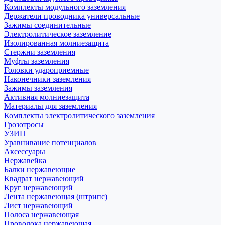
Комплекты модульного заземления
Держатели проводника универсальные
Зажимы соединительные
Электролитическое заземление
Изолированная молниезащита
Стержни заземления
Муфты заземления
Головки удароприемные
Наконечники заземления
Зажимы заземления
Активная молниезащита
Материалы для заземления
Комплекты электролитического заземления
Грозотросы
УЗИП
Уравнивание потенциалов
Аксессуары
Нержавейка
Балки нержавеющие
Квадрат нержавеющий
Круг нержавеющий
Лента нержавеющая (штрипс)
Лист нержавеющий
Полоса нержавеющая
Проволока нержавеющая