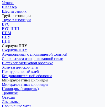
Уголок
Швеллер
Шестигранник
Труба в изоляции
Труба в изоляции
ВУС
ВУС ЦПП
ППМ
ППУ
ЦПП
Скорлупа ППУ
Скорлупа ППУ
Армированная с алюминиевой фольгой
С покрытием из оцинкованной стали
В стеклопластиковой оболочке
Хомуты для скорлупы
Полиуретановый клей
Без дополнительной оболочки
Минераловатные цилиндры
Минераловатные цилиндры
Цилиндры (скорлупы)
Тройники
Отводы
Ламельные
Прошивные маты