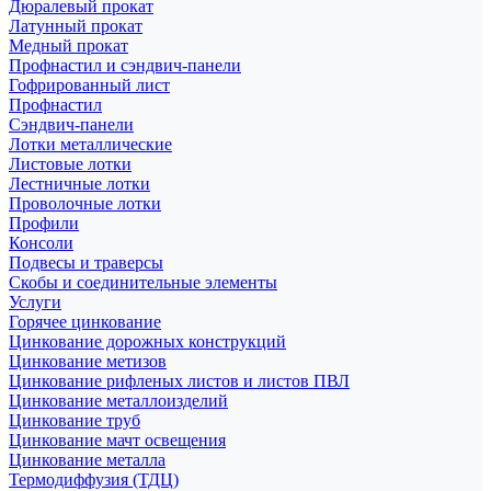
Дюралевый прокат
Латунный прокат
Медный прокат
Профнастил и сэндвич-панели
Гофрированный лист
Профнастил
Сэндвич-панели
Лотки металлические
Листовые лотки
Лестничные лотки
Проволочные лотки
Профили
Консоли
Подвесы и траверсы
Скобы и соединительные элементы
Услуги
Горячее цинкование
Цинкование дорожных конструкций
Цинкование метизов
Цинкование рифленых листов и листов ПВЛ
Цинкование металлоизделий
Цинкование труб
Цинкование мачт освещения
Цинкование металла
Термодиффузия (ТДЦ)