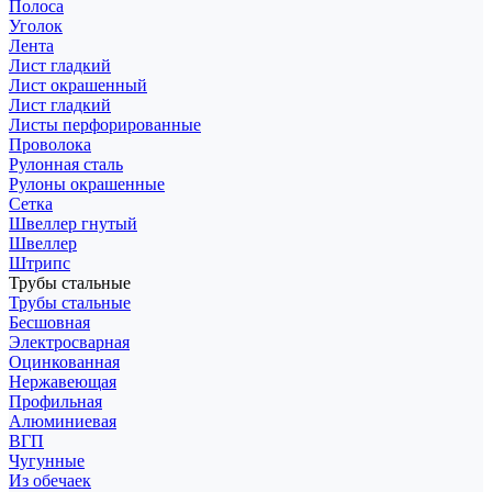
Полоса
Уголок
Лента
Лист гладкий
Лист окрашенный
Лист гладкий
Листы перфорированные
Проволока
Рулонная сталь
Рулоны окрашенные
Сетка
Швеллер гнутый
Швеллер
Штрипс
Трубы стальные
Трубы стальные
Бесшовная
Электросварная
Оцинкованная
Нержавеющая
Профильная
Алюминиевая
ВГП
Чугунные
Из обечаек