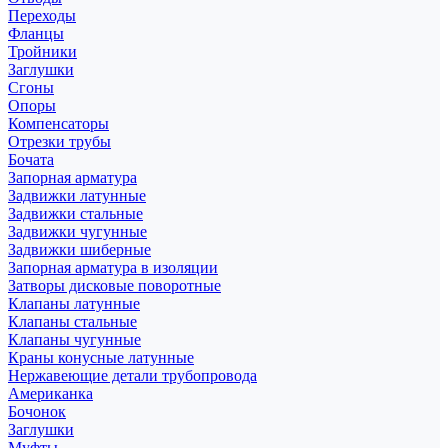
Переходы
Фланцы
Тройники
Заглушки
Сгоны
Опоры
Компенсаторы
Отрезки трубы
Бочата
Запорная арматура
Задвижки латунные
Задвижки стальные
Задвижки чугунные
Задвижки шиберные
Запорная арматура в изоляции
Затворы дисковые поворотные
Клапаны латунные
Клапаны стальные
Клапаны чугунные
Краны конусные латунные
Нержавеющие детали трубопровода
Американка
Бочонок
Заглушки
Муфты