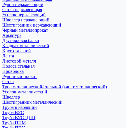
Рулон нержавеющий
Сетка нержавеющая
Уголок нержавеющий
Швеллер нержавеющий
Шестигранник нержавеющий
Черный металлопрокат
Арматура
Двутавровая балка
Квадрат металлический
Круг стальной
Лента
Листовой металл
Полоса стальная
Проволока
Рулонный прокат
Сетка
Трос металлический/стальной (канат металлический)
Уголок металлический
Швеллер
Шестигранник металлический
Труба в изоляции
Труба ВУС
Труба ВУС ЦПП
Труба ППМ
Труба ППУ