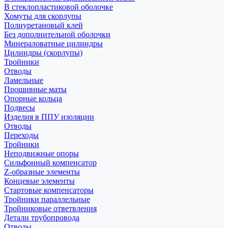
В стеклопластиковой оболочке
Хомуты для скорлупы
Полиуретановый клей
Без дополнительной оболочки
Минераловатные цилиндры
Цилиндры (скорлупы)
Тройники
Отводы
Ламельные
Прошивные маты
Опорные кольца
Подвесы
Изделия в ППУ изоляции
Отводы
Переходы
Тройники
Неподвижные опоры
Cильфонный компенсатор
Z-образные элементы
Концевые элементы
Стартовые компенсаторы
Тройники параллельные
Тройниковые ответвления
Детали трубопровода
Отводы