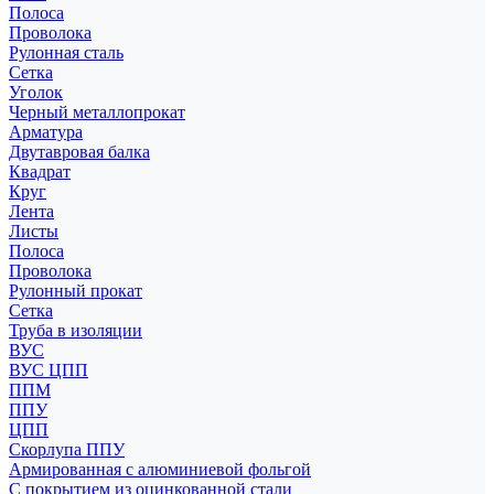
Полоса
Проволока
Рулонная сталь
Сетка
Уголок
Черный металлопрокат
Арматура
Двутавровая балка
Квадрат
Круг
Лента
Листы
Полоса
Проволока
Рулонный прокат
Сетка
Труба в изоляции
ВУС
ВУС ЦПП
ППМ
ППУ
ЦПП
Скорлупа ППУ
Армированная с алюминиевой фольгой
С покрытием из оцинкованной стали