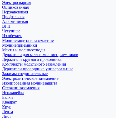
Электросварная
Оцинкованная
Нержавеющая
Профильная
Алюминиевая
ВГП
Чугунные
Из обечаек
Молниезащита и заземление
Молниеприемники
Мачты и молниеотводы
Держатели для мачт и молниеприемников
Держатели круглого проводника
Комплекты модульного заземления
Держатели проводника универсальные
Зажимы соединительные
Электролитическое заземление
Изолированная молниезащита
Стержни заземления
Нержавейка
Балки
Квадрат
Круг
Лента
Лист