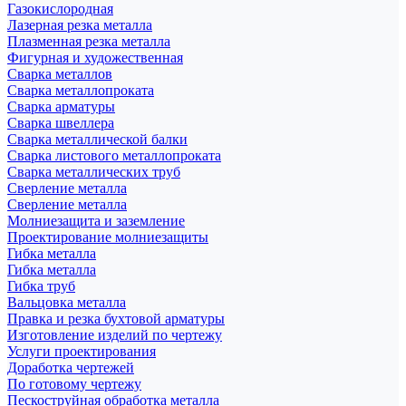
Газокислородная
Лазерная резка металла
Плазменная резка металла
Фигурная и художественная
Сварка металлов
Сварка металлопроката
Сварка арматуры
Сварка швеллера
Сварка металлической балки
Сварка листового металлопроката
Сварка металлических труб
Сверление металла
Сверление металла
Молниезащита и заземление
Проектирование молниезащиты
Гибка металла
Гибка металла
Гибка труб
Вальцовка металла
Правка и резка бухтовой арматуры
Изготовление изделий по чертежу
Услуги проектирования
Доработка чертежей
По готовому чертежу
Пескоструйная обработка металла