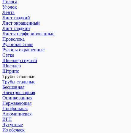
Полоса
Уголок
Лента
Лист гладкий
Лист окрашенный
Лист гладкий
Листы перфорированные
Проволока
Рулонная сталь
Рулоны окрашенные
Сетка
Швеллер гнутый
Швеллер
Штрипс
Трубы стальные
Трубы стальные
Бесшовная
Электросварная
Оцинкованная
Нержавеющая
Профильная
Алюминиевая
ВГП
Чугунные
Из обечаек