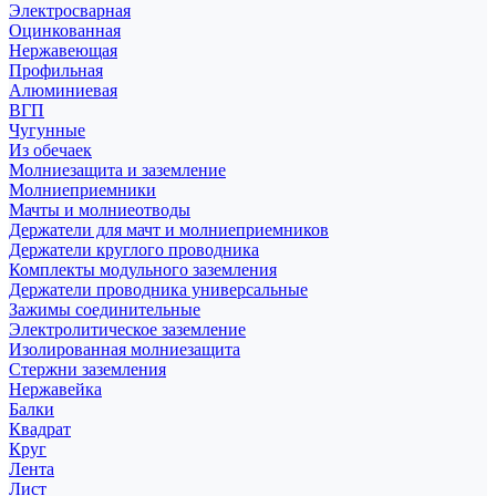
Электросварная
Оцинкованная
Нержавеющая
Профильная
Алюминиевая
ВГП
Чугунные
Из обечаек
Молниезащита и заземление
Молниеприемники
Мачты и молниеотводы
Держатели для мачт и молниеприемников
Держатели круглого проводника
Комплекты модульного заземления
Держатели проводника универсальные
Зажимы соединительные
Электролитическое заземление
Изолированная молниезащита
Стержни заземления
Нержавейка
Балки
Квадрат
Круг
Лента
Лист