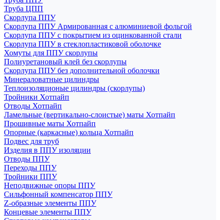
Труба ЦПП
Скорлупа ППУ
Скорлупа ППУ Армированная с алюминиевой фольгой
Скорлупа ППУ с покрытием из оцинкованной стали
Скорлупа ППУ в стеклопластиковой оболочке
Хомуты для ППУ скорлупы
Полиуретановый клей без скорлупы
Скорлупа ППУ без дополнительной оболочки
Минераловатные цилиндры
Теплоизоляционые цилиндры (скорлупы)
Тройники Хотпайп
Отводы Хотпайп
Ламельные (вертикально-слоистые) маты Хотпайп
Прошивные маты Хотпайп
Опорные (каркасные) кольца Хотпайп
Подвес для труб
Изделия в ППУ изоляции
Отводы ППУ
Переходы ППУ
Тройники ППУ
Неподвижные опоры ППУ
Cильфонный компенсатор ППУ
Z-образные элементы ППУ
Концевые элементы ППУ