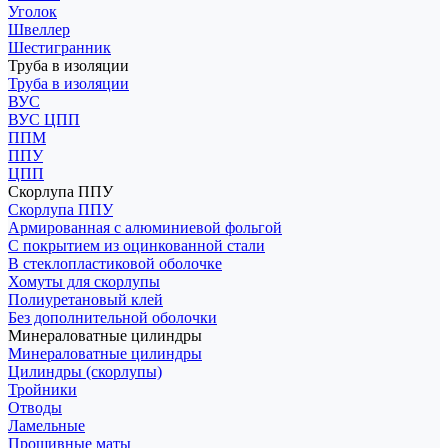
Уголок
Швеллер
Шестигранник
Труба в изоляции
Труба в изоляции
ВУС
ВУС ЦПП
ППМ
ППУ
ЦПП
Скорлупа ППУ
Скорлупа ППУ
Армированная с алюминиевой фольгой
С покрытием из оцинкованной стали
В стеклопластиковой оболочке
Хомуты для скорлупы
Полиуретановый клей
Без дополнительной оболочки
Минераловатные цилиндры
Минераловатные цилиндры
Цилиндры (скорлупы)
Тройники
Отводы
Ламельные
Прошивные маты