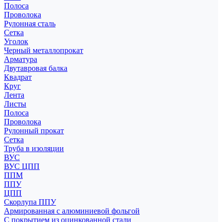
Полоса
Проволока
Рулонная сталь
Сетка
Уголок
Черный металлопрокат
Арматура
Двутавровая балка
Квадрат
Круг
Лента
Листы
Полоса
Проволока
Рулонный прокат
Сетка
Труба в изоляции
ВУС
ВУС ЦПП
ППМ
ППУ
ЦПП
Скорлупа ППУ
Армированная с алюминиевой фольгой
С покрытием из оцинкованной стали