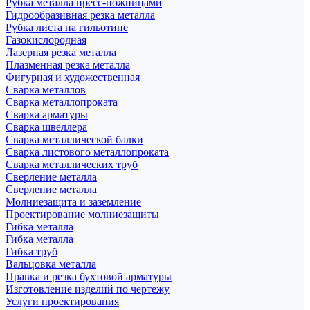
Рубка металла пресс-ножницами
Гидрообразивная резка металла
Рубка листа на гильотине
Газокислородная
Лазерная резка металла
Плазменная резка металла
Фигурная и художественная
Сварка металлов
Сварка металлопроката
Сварка арматуры
Сварка швеллера
Сварка металлической балки
Сварка листового металлопроката
Сварка металлических труб
Сверление металла
Сверление металла
Молниезащита и заземление
Проектирование молниезащиты
Гибка металла
Гибка металла
Гибка труб
Вальцовка металла
Правка и резка бухтовой арматуры
Изготовление изделий по чертежу
Услуги проектирования