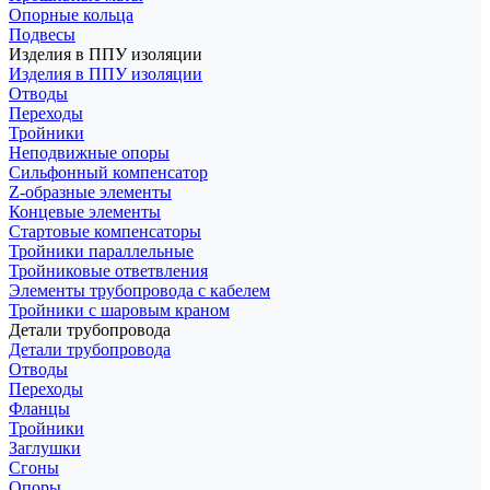
Опорные кольца
Подвесы
Изделия в ППУ изоляции
Изделия в ППУ изоляции
Отводы
Переходы
Тройники
Неподвижные опоры
Cильфонный компенсатор
Z-образные элементы
Концевые элементы
Стартовые компенсаторы
Тройники параллельные
Тройниковые ответвления
Элементы трубопровода с кабелем
Тройники с шаровым краном
Детали трубопровода
Детали трубопровода
Отводы
Переходы
Фланцы
Тройники
Заглушки
Сгоны
Опоры