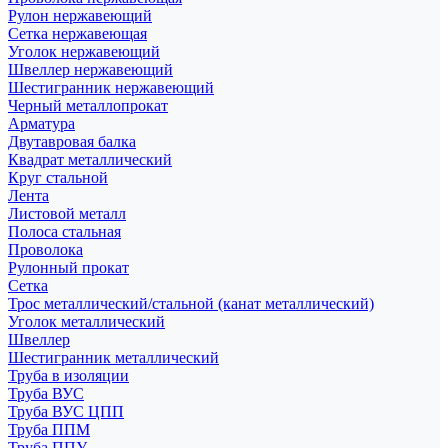
Рулон нержавеющий
Сетка нержавеющая
Уголок нержавеющий
Швеллер нержавеющий
Шестигранник нержавеющий
Черный металлопрокат
Арматура
Двутавровая балка
Квадрат металлический
Круг стальной
Лента
Листовой металл
Полоса стальная
Проволока
Рулонный прокат
Сетка
Трос металлический/стальной (канат металлический)
Уголок металлический
Швеллер
Шестигранник металлический
Труба в изоляции
Труба ВУС
Труба ВУС ЦПП
Труба ППМ
Труба ППУ