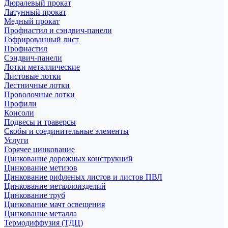
Дюралевый прокат
Латунный прокат
Медный прокат
Профнастил и сэндвич-панели
Гофрированный лист
Профнастил
Сэндвич-панели
Лотки металлические
Листовые лотки
Лестничные лотки
Проволочные лотки
Профили
Консоли
Подвесы и траверсы
Скобы и соединительные элементы
Услуги
Горячее цинкование
Цинкование дорожных конструкций
Цинкование метизов
Цинкование рифленых листов и листов ПВЛ
Цинкование металлоизделий
Цинкование труб
Цинкование мачт освещения
Цинкование металла
Термодиффузия (ТДЦ)