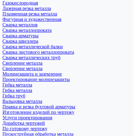
Газокислородная
Лазерная резка металла
Плазменная резка металла
Фигурная и художественная
Сварка металлов
Сварка металлопроката
Сварка арматуры
Сварка швеллера
Сварка металлической балки
Сварка листового металлопроката
Сварка металлических труб
Сверление металла
Сверление металла
Молниезащита и заземление
Проектирование молниезащиты
Гибка металла
Гибка металла
Гибка труб
Вальцовка металла
Правка и резка бухтовой арматуры
Изготовление изделий по чертежу
Услуги проектирования
Доработка чертежей
По готовому чертежу
Пескоструйная обработка металла