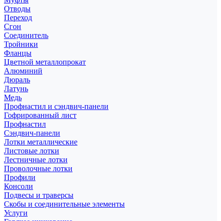
Отводы
Переход
Сгон
Соединитель
Тройники
Фланцы
Цветной металлопрокат
Алюминий
Дюраль
Латунь
Медь
Профнастил и сэндвич-панели
Гофрированный лист
Профнастил
Сэндвич-панели
Лотки металлические
Листовые лотки
Лестничные лотки
Проволочные лотки
Профили
Консоли
Подвесы и траверсы
Скобы и соединительные элементы
Услуги