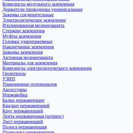
Комплекты модульного заземления
Держатели проводника универсальные
Зажимы соединительные
Электролитическое заземление
Изолированная молниезащита
Стержни заземления
Муфты заземления
Головки удароприемные
Наконечники заземления
Зажимы заземления
Активная молниезащита
Материалы для заземления
Комплекты электролитического заземления
Грозотросы
УЗИП
Уравнивание потенциалов
Аксессуары
Нержавейка
Балки нержавеющие
Квадрат нержавеющий
Круг нержавеющий
Лента нержавеющая (штрипс)
Лист нержавеющий
Полоса нержавеющая
Проволока нержавеющая