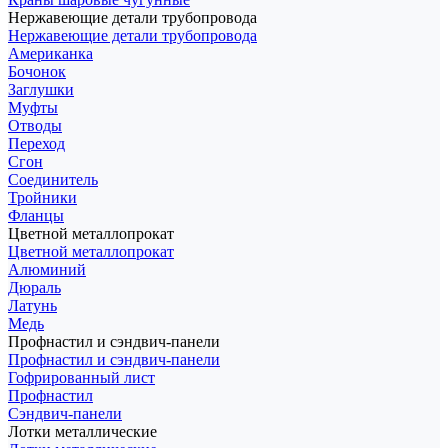
Нержавеющие детали трубопровода
Нержавеющие детали трубопровода
Американка
Бочонок
Заглушки
Муфты
Отводы
Переход
Сгон
Соединитель
Тройники
Фланцы
Цветной металлопрокат
Цветной металлопрокат
Алюминий
Дюраль
Латунь
Медь
Профнастил и сэндвич-панели
Профнастил и сэндвич-панели
Гофрированный лист
Профнастил
Сэндвич-панели
Лотки металлические