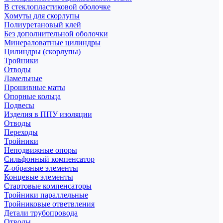
В стеклопластиковой оболочке
Хомуты для скорлупы
Полиуретановый клей
Без дополнительной оболочки
Минераловатные цилиндры
Цилиндры (скорлупы)
Тройники
Отводы
Ламельные
Прошивные маты
Опорные кольца
Подвесы
Изделия в ППУ изоляции
Отводы
Переходы
Тройники
Неподвижные опоры
Cильфонный компенсатор
Z-образные элементы
Концевые элементы
Стартовые компенсаторы
Тройники параллельные
Тройниковые ответвления
Детали трубопровода
Отводы