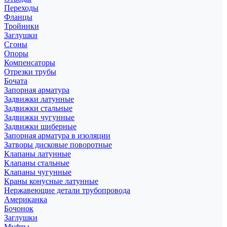
Переходы
Фланцы
Тройники
Заглушки
Сгоны
Опоры
Компенсаторы
Отрезки трубы
Бочата
Запорная арматура
Задвижки латунные
Задвижки стальные
Задвижки чугунные
Задвижки шиберные
Запорная арматура в изоляции
Затворы дисковые поворотные
Клапаны латунные
Клапаны стальные
Клапаны чугунные
Краны конусные латунные
Нержавеющие детали трубопровода
Американка
Бочонок
Заглушки
Муфты