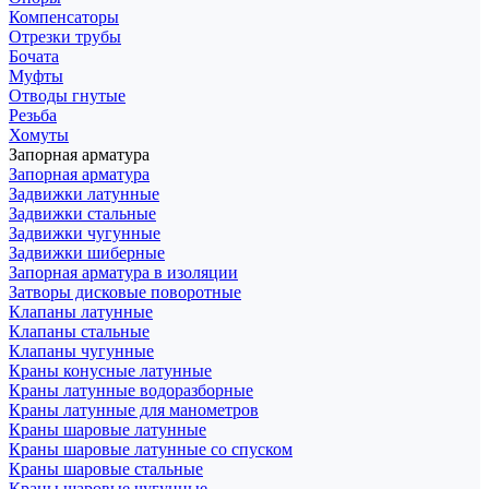
Компенсаторы
Отрезки трубы
Бочата
Муфты
Отводы гнутые
Резьба
Хомуты
Запорная арматура
Запорная арматура
Задвижки латунные
Задвижки стальные
Задвижки чугунные
Задвижки шиберные
Запорная арматура в изоляции
Затворы дисковые поворотные
Клапаны латунные
Клапаны стальные
Клапаны чугунные
Краны конусные латунные
Краны латунные водоразборные
Краны латунные для манометров
Краны шаровые латунные
Краны шаровые латунные со спуском
Краны шаровые стальные
Краны шаровые чугунные