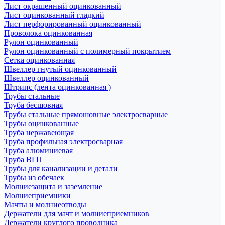
Лист окрашенный оцинкованный
Лист оцинкованный гладкий
Лист перфорированный оцинкованный
Проволока оцинкованная
Рулон оцинкованный
Рулон оцинкованный с полимерный покрытием
Сетка оцинкованная
Швеллер гнутый оцинкованный
Швеллер оцинкованный
Штрипс (лента оцинкованная )
Трубы стальные
Труба бесшовная
Трубы стальные прямошовные электросварные
Трубы оцинкованные
Труба нержавеющая
Труба профильная электросварная
Труба алюминиевая
Труба ВГП
Трубы для канализации и детали
Трубы из обечаек
Молниезащита и заземление
Молниеприемники
Мачты и молниеотводы
Держатели для мачт и молниеприемников
Держатели круглого проводника