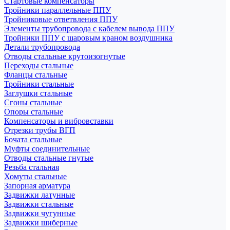
Стартовые компенсаторы
Тройники параллельные ППУ
Тройниковые ответвления ППУ
Элементы трубопровода с кабелем вывода ППУ
Тройники ППУ с шаровым краном воздушника
Детали трубопровода
Отводы стальные крутоизогнутые
Переходы стальные
Фланцы стальные
Тройники стальные
Заглушки стальные
Сгоны стальные
Опоры стальные
Компенсаторы и вибровставки
Отрезки трубы ВГП
Бочата стальные
Муфты соединительные
Отводы стальные гнутые
Резьба стальная
Хомуты стальные
Запорная арматура
Задвижки латунные
Задвижки стальные
Задвижки чугунные
Задвижки шиберные