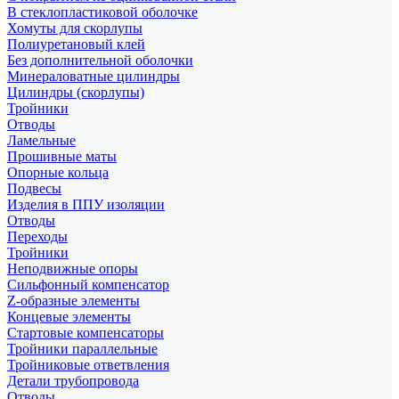
В стеклопластиковой оболочке
Хомуты для скорлупы
Полиуретановый клей
Без дополнительной оболочки
Минераловатные цилиндры
Цилиндры (скорлупы)
Тройники
Отводы
Ламельные
Прошивные маты
Опорные кольца
Подвесы
Изделия в ППУ изоляции
Отводы
Переходы
Тройники
Неподвижные опоры
Cильфонный компенсатор
Z-образные элементы
Концевые элементы
Стартовые компенсаторы
Тройники параллельные
Тройниковые ответвления
Детали трубопровода
Отводы