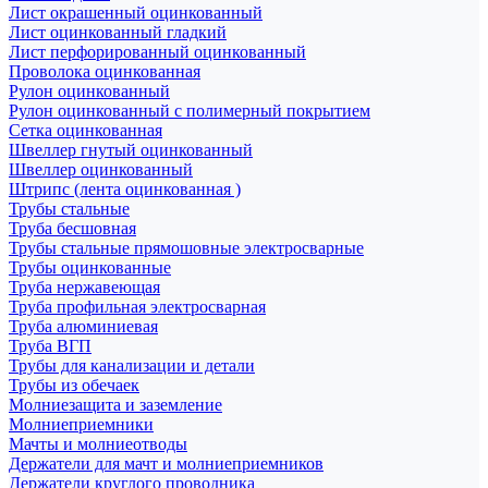
Лист окрашенный оцинкованный
Лист оцинкованный гладкий
Лист перфорированный оцинкованный
Проволока оцинкованная
Рулон оцинкованный
Рулон оцинкованный с полимерный покрытием
Сетка оцинкованная
Швеллер гнутый оцинкованный
Швеллер оцинкованный
Штрипс (лента оцинкованная )
Трубы стальные
Труба бесшовная
Трубы стальные прямошовные электросварные
Трубы оцинкованные
Труба нержавеющая
Труба профильная электросварная
Труба алюминиевая
Труба ВГП
Трубы для канализации и детали
Трубы из обечаек
Молниезащита и заземление
Молниеприемники
Мачты и молниеотводы
Держатели для мачт и молниеприемников
Держатели круглого проводника