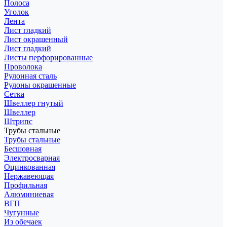
Полоса
Уголок
Лента
Лист гладкий
Лист окрашенный
Лист гладкий
Листы перфорированные
Проволока
Рулонная сталь
Рулоны окрашенные
Сетка
Швеллер гнутый
Швеллер
Штрипс
Трубы стальные
Трубы стальные
Бесшовная
Электросварная
Оцинкованная
Нержавеющая
Профильная
Алюминиевая
ВГП
Чугунные
Из обечаек