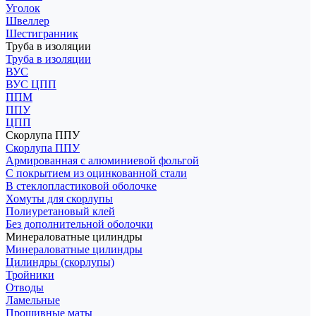
Уголок
Швеллер
Шестигранник
Труба в изоляции
Труба в изоляции
ВУС
ВУС ЦПП
ППМ
ППУ
ЦПП
Скорлупа ППУ
Скорлупа ППУ
Армированная с алюминиевой фольгой
С покрытием из оцинкованной стали
В стеклопластиковой оболочке
Хомуты для скорлупы
Полиуретановый клей
Без дополнительной оболочки
Минераловатные цилиндры
Минераловатные цилиндры
Цилиндры (скорлупы)
Тройники
Отводы
Ламельные
Прошивные маты