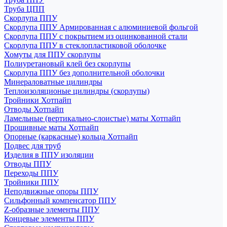
Труба ЦПП
Скорлупа ППУ
Скорлупа ППУ Армированная с алюминиевой фольгой
Скорлупа ППУ с покрытием из оцинкованной стали
Скорлупа ППУ в стеклопластиковой оболочке
Хомуты для ППУ скорлупы
Полиуретановый клей без скорлупы
Скорлупа ППУ без дополнительной оболочки
Минераловатные цилиндры
Теплоизоляционые цилиндры (скорлупы)
Тройники Хотпайп
Отводы Хотпайп
Ламельные (вертикально-слоистые) маты Хотпайп
Прошивные маты Хотпайп
Опорные (каркасные) кольца Хотпайп
Подвес для труб
Изделия в ППУ изоляции
Отводы ППУ
Переходы ППУ
Тройники ППУ
Неподвижные опоры ППУ
Cильфонный компенсатор ППУ
Z-образные элементы ППУ
Концевые элементы ППУ