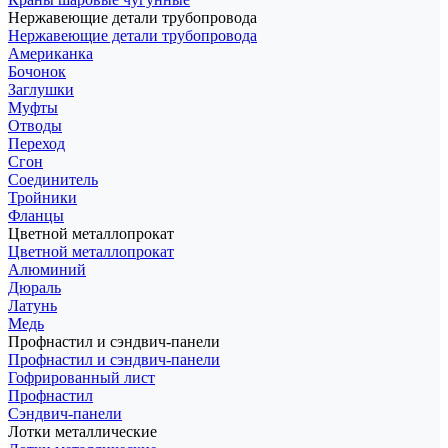
Нержавеющие детали трубопровода
Нержавеющие детали трубопровода
Американка
Бочонок
Заглушки
Муфты
Отводы
Переход
Сгон
Соединитель
Тройники
Фланцы
Цветной металлопрокат
Цветной металлопрокат
Алюминий
Дюраль
Латунь
Медь
Профнастил и сэндвич-панели
Профнастил и сэндвич-панели
Гофрированный лист
Профнастил
Сэндвич-панели
Лотки металлические