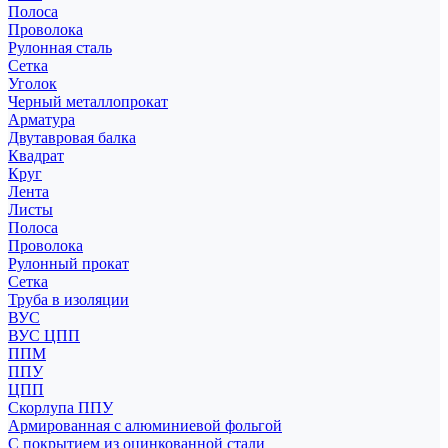
Полоса
Проволока
Рулонная сталь
Сетка
Уголок
Черный металлопрокат
Арматура
Двутавровая балка
Квадрат
Круг
Лента
Листы
Полоса
Проволока
Рулонный прокат
Сетка
Труба в изоляции
ВУС
ВУС ЦПП
ППМ
ППУ
ЦПП
Скорлупа ППУ
Армированная с алюминиевой фольгой
С покрытием из оцинкованной стали