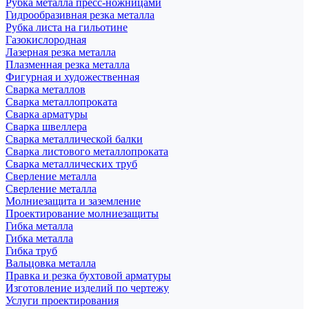
Рубка металла пресс-ножницами
Гидрообразивная резка металла
Рубка листа на гильотине
Газокислородная
Лазерная резка металла
Плазменная резка металла
Фигурная и художественная
Сварка металлов
Сварка металлопроката
Сварка арматуры
Сварка швеллера
Сварка металлической балки
Сварка листового металлопроката
Сварка металлических труб
Сверление металла
Сверление металла
Молниезащита и заземление
Проектирование молниезащиты
Гибка металла
Гибка металла
Гибка труб
Вальцовка металла
Правка и резка бухтовой арматуры
Изготовление изделий по чертежу
Услуги проектирования