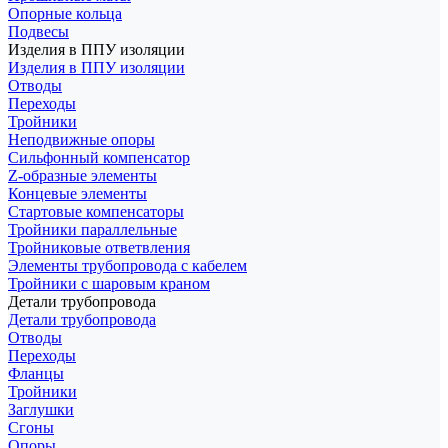
Опорные кольца
Подвесы
Изделия в ППУ изоляции
Изделия в ППУ изоляции
Отводы
Переходы
Тройники
Неподвижные опоры
Cильфонный компенсатор
Z-образные элементы
Концевые элементы
Стартовые компенсаторы
Тройники параллельные
Тройниковые ответвления
Элементы трубопровода с кабелем
Тройники с шаровым краном
Детали трубопровода
Детали трубопровода
Отводы
Переходы
Фланцы
Тройники
Заглушки
Сгоны
Опоры