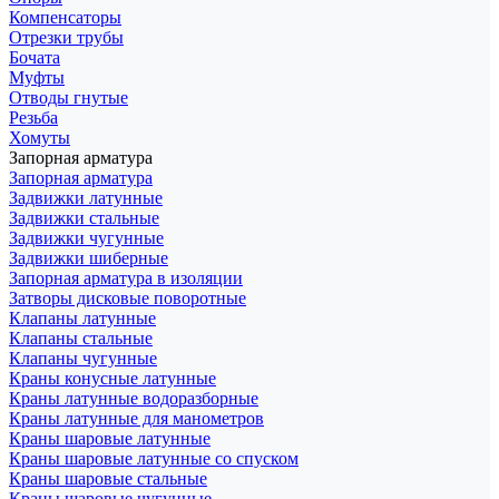
Компенсаторы
Отрезки трубы
Бочата
Муфты
Отводы гнутые
Резьба
Хомуты
Запорная арматура
Запорная арматура
Задвижки латунные
Задвижки стальные
Задвижки чугунные
Задвижки шиберные
Запорная арматура в изоляции
Затворы дисковые поворотные
Клапаны латунные
Клапаны стальные
Клапаны чугунные
Краны конусные латунные
Краны латунные водоразборные
Краны латунные для манометров
Краны шаровые латунные
Краны шаровые латунные со спуском
Краны шаровые стальные
Краны шаровые чугунные