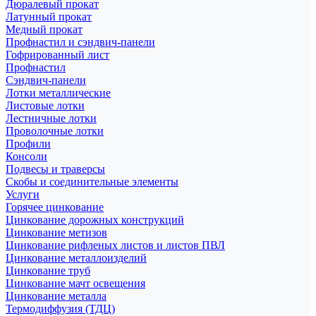
Дюралевый прокат
Латунный прокат
Медный прокат
Профнастил и сэндвич-панели
Гофрированный лист
Профнастил
Сэндвич-панели
Лотки металлические
Листовые лотки
Лестничные лотки
Проволочные лотки
Профили
Консоли
Подвесы и траверсы
Скобы и соединительные элементы
Услуги
Горячее цинкование
Цинкование дорожных конструкций
Цинкование метизов
Цинкование рифленых листов и листов ПВЛ
Цинкование металлоизделий
Цинкование труб
Цинкование мачт освещения
Цинкование металла
Термодиффузия (ТДЦ)