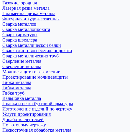
Газокислородная
Лазерная резка металла
Плазменная резка металла
Фигурная и художественная
Сварка металлов
Сварка металлопроката
Сварка арматуры
Сварка швеллера
Сварка металлической балки
Сварка листового металлопроката
Сварка металлических труб
Сверление металла
Сверление металла
Молниезащита и заземление
Проектирование молниезащиты
Гибка металла
Гибка металла
Гибка труб
Вальцовка металла
Правка и резка бухтовой арматуры
Изготовление изделий по чертежу
Услуги проектирования
Доработка чертежей
По готовому чертежу
Пескоструйная обработка металла