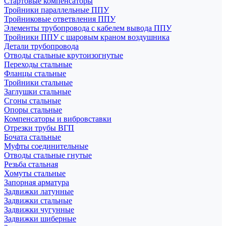
Стартовые компенсаторы
Тройники параллельные ППУ
Тройниковые ответвления ППУ
Элементы трубопровода с кабелем вывода ППУ
Тройники ППУ с шаровым краном воздушника
Детали трубопровода
Отводы стальные крутоизогнутые
Переходы стальные
Фланцы стальные
Тройники стальные
Заглушки стальные
Сгоны стальные
Опоры стальные
Компенсаторы и вибровставки
Отрезки трубы ВГП
Бочата стальные
Муфты соединительные
Отводы стальные гнутые
Резьба стальная
Хомуты стальные
Запорная арматура
Задвижки латунные
Задвижки стальные
Задвижки чугунные
Задвижки шиберные