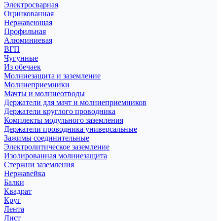
Электросварная
Оцинкованная
Нержавеющая
Профильная
Алюминиевая
ВГП
Чугунные
Из обечаек
Молниезащита и заземление
Молниеприемники
Мачты и молниеотводы
Держатели для мачт и молниеприемников
Держатели круглого проводника
Комплекты модульного заземления
Держатели проводника универсальные
Зажимы соединительные
Электролитическое заземление
Изолированная молниезащита
Стержни заземления
Нержавейка
Балки
Квадрат
Круг
Лента
Лист