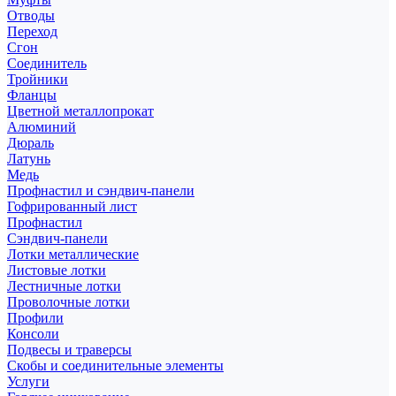
Отводы
Переход
Сгон
Соединитель
Тройники
Фланцы
Цветной металлопрокат
Алюминий
Дюраль
Латунь
Медь
Профнастил и сэндвич-панели
Гофрированный лист
Профнастил
Сэндвич-панели
Лотки металлические
Листовые лотки
Лестничные лотки
Проволочные лотки
Профили
Консоли
Подвесы и траверсы
Скобы и соединительные элементы
Услуги