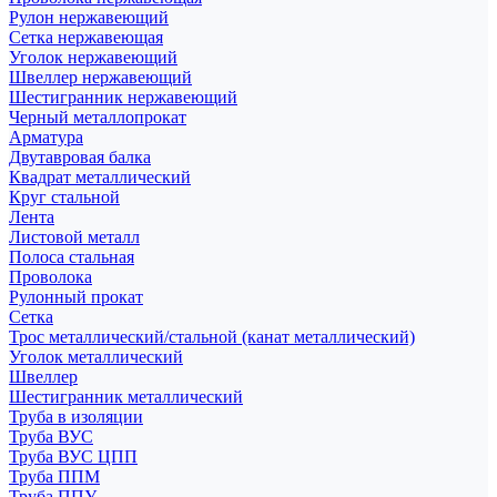
Рулон нержавеющий
Сетка нержавеющая
Уголок нержавеющий
Швеллер нержавеющий
Шестигранник нержавеющий
Черный металлопрокат
Арматура
Двутавровая балка
Квадрат металлический
Круг стальной
Лента
Листовой металл
Полоса стальная
Проволока
Рулонный прокат
Сетка
Трос металлический/стальной (канат металлический)
Уголок металлический
Швеллер
Шестигранник металлический
Труба в изоляции
Труба ВУС
Труба ВУС ЦПП
Труба ППМ
Труба ППУ