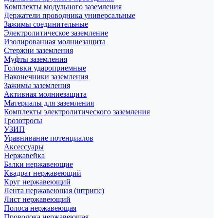
Комплекты модульного заземления
Держатели проводника универсальные
Зажимы соединительные
Электролитическое заземление
Изолированная молниезащита
Стержни заземления
Муфты заземления
Головки удароприемные
Наконечники заземления
Зажимы заземления
Активная молниезащита
Материалы для заземления
Комплекты электролитического заземления
Грозотросы
УЗИП
Уравнивание потенциалов
Аксессуары
Нержавейка
Балки нержавеющие
Квадрат нержавеющий
Круг нержавеющий
Лента нержавеющая (штрипс)
Лист нержавеющий
Полоса нержавеющая
Проволока нержавеющая