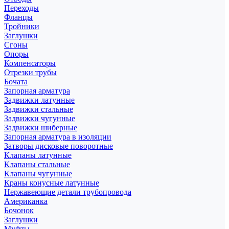
Переходы
Фланцы
Тройники
Заглушки
Сгоны
Опоры
Компенсаторы
Отрезки трубы
Бочата
Запорная арматура
Задвижки латунные
Задвижки стальные
Задвижки чугунные
Задвижки шиберные
Запорная арматура в изоляции
Затворы дисковые поворотные
Клапаны латунные
Клапаны стальные
Клапаны чугунные
Краны конусные латунные
Нержавеющие детали трубопровода
Американка
Бочонок
Заглушки
Муфты