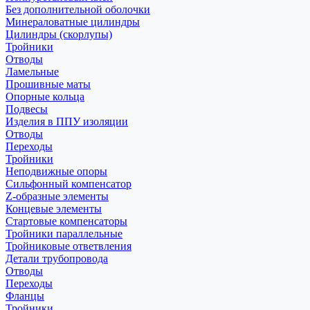
Без дополнительной оболочки
Минераловатные цилиндры
Цилиндры (скорлупы)
Тройники
Отводы
Ламельные
Прошивные маты
Опорные кольца
Подвесы
Изделия в ППУ изоляции
Отводы
Переходы
Тройники
Неподвижные опоры
Cильфонный компенсатор
Z-образные элементы
Концевые элементы
Стартовые компенсаторы
Тройники параллельные
Тройниковые ответвления
Детали трубопровода
Отводы
Переходы
Фланцы
Тройники