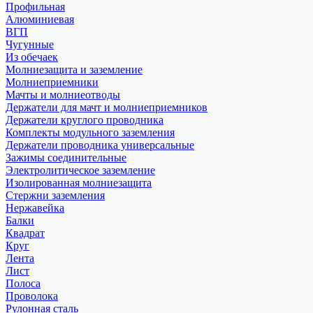
Профильная
Алюминиевая
ВГП
Чугунные
Из обечаек
Молниезащита и заземление
Молниеприемники
Мачты и молниеотводы
Держатели для мачт и молниеприемников
Держатели круглого проводника
Комплекты модульного заземления
Держатели проводника универсальные
Зажимы соединительные
Электролитическое заземление
Изолированная молниезащита
Стержни заземления
Нержавейка
Балки
Квадрат
Круг
Лента
Лист
Полоса
Проволока
Рулонная сталь