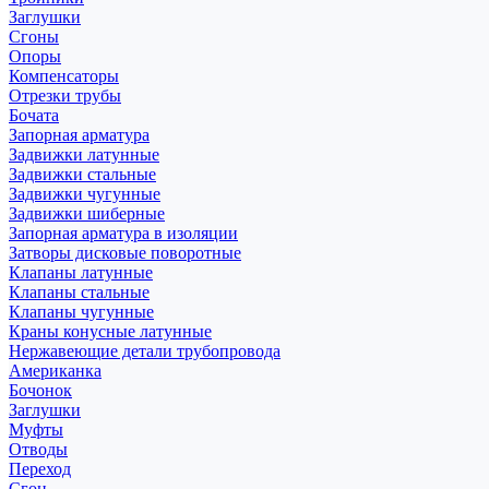
Заглушки
Сгоны
Опоры
Компенсаторы
Отрезки трубы
Бочата
Запорная арматура
Задвижки латунные
Задвижки стальные
Задвижки чугунные
Задвижки шиберные
Запорная арматура в изоляции
Затворы дисковые поворотные
Клапаны латунные
Клапаны стальные
Клапаны чугунные
Краны конусные латунные
Нержавеющие детали трубопровода
Американка
Бочонок
Заглушки
Муфты
Отводы
Переход
Сгон