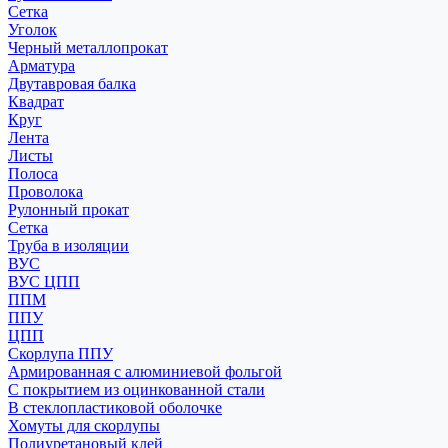
Сетка
Уголок
Черный металлопрокат
Арматура
Двутавровая балка
Квадрат
Круг
Лента
Листы
Полоса
Проволока
Рулонный прокат
Сетка
Труба в изоляции
ВУС
ВУС ЦПП
ППМ
ППУ
ЦПП
Скорлупа ППУ
Армированная с алюминиевой фольгой
С покрытием из оцинкованной стали
В стеклопластиковой оболочке
Хомуты для скорлупы
Полиуретановый клей