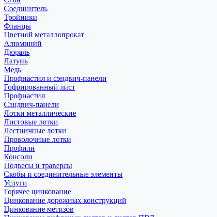
Соединитель
Тройники
Фланцы
Цветной металлопрокат
Алюминий
Дюраль
Латунь
Медь
Профнастил и сэндвич-панели
Гофрированный лист
Профнастил
Сэндвич-панели
Лотки металлические
Листовые лотки
Лестничные лотки
Проволочные лотки
Профили
Консоли
Подвесы и траверсы
Скобы и соединительные элементы
Услуги
Горячее цинкование
Цинкование дорожных конструкций
Цинкование метизов