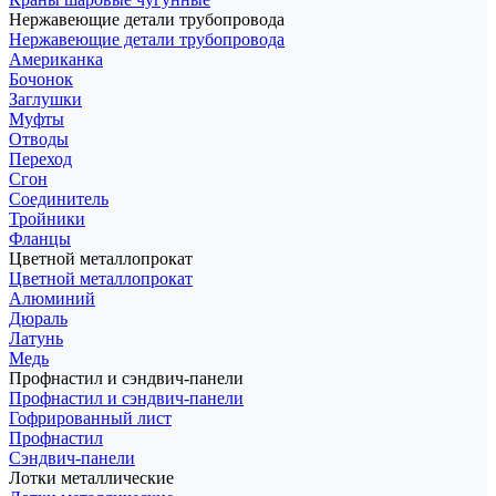
Нержавеющие детали трубопровода
Нержавеющие детали трубопровода
Американка
Бочонок
Заглушки
Муфты
Отводы
Переход
Сгон
Соединитель
Тройники
Фланцы
Цветной металлопрокат
Цветной металлопрокат
Алюминий
Дюраль
Латунь
Медь
Профнастил и сэндвич-панели
Профнастил и сэндвич-панели
Гофрированный лист
Профнастил
Сэндвич-панели
Лотки металлические