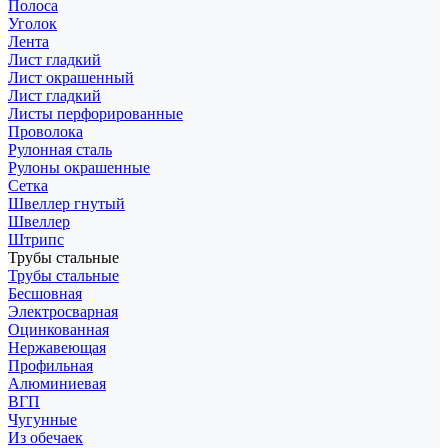
Полоса
Уголок
Лента
Лист гладкий
Лист окрашенный
Лист гладкий
Листы перфорированные
Проволока
Рулонная сталь
Рулоны окрашенные
Сетка
Швеллер гнутый
Швеллер
Штрипс
Трубы стальные
Трубы стальные
Бесшовная
Электросварная
Оцинкованная
Нержавеющая
Профильная
Алюминиевая
ВГП
Чугунные
Из обечаек