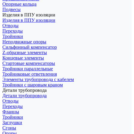
Опорные кольца
Подвесы
Изделия в ППУ изоляции
Изделия в ППУ изоляции
Отводы
Переходы
Тройники
Неподвижные опоры
Cильфонный компенсатор
Z-образные элементы
Концевые элементы
Стартовые компенсаторы
Тройники параллельные
Тройниковые ответвления
Элементы трубопровода с кабелем
Тройники с шаровым краном
Детали трубопровода
Детали трубопровода
Отводы
Переходы
Фланцы
Тройники
Заглушки
Сгоны
Опоры