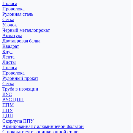
Полоса
Проволока
Рулонная сталь
Сетка
Уголок
Черный металлопрокат
Арматура
Двутавровая балка
Квадрат
Круг
Лента
Листы
Полоса
Проволока
Рулонный прокат
Сетка
Труба в изоляции
ВУС
ВУС ЦПП
ППМ
ППУ
ЦПП
Скорлупа ППУ
Армированная с алюминиевой фольгой
С покрытием из оцинкованной стали