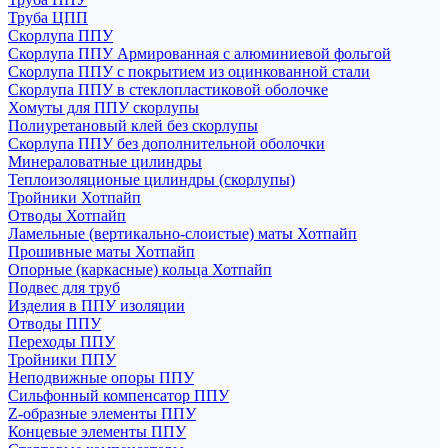
Труба ЦПП
Скорлупа ППУ
Скорлупа ППУ Армированная с алюминиевой фольгой
Скорлупа ППУ с покрытием из оцинкованной стали
Скорлупа ППУ в стеклопластиковой оболочке
Хомуты для ППУ скорлупы
Полиуретановый клей без скорлупы
Скорлупа ППУ без дополнительной оболочки
Минераловатные цилиндры
Теплоизоляционые цилиндры (скорлупы)
Тройники Хотпайп
Отводы Хотпайп
Ламельные (вертикально-слоистые) маты Хотпайп
Прошивные маты Хотпайп
Опорные (каркасные) кольца Хотпайп
Подвес для труб
Изделия в ППУ изоляции
Отводы ППУ
Переходы ППУ
Тройники ППУ
Неподвижные опоры ППУ
Cильфонный компенсатор ППУ
Z-образные элементы ППУ
Концевые элементы ППУ