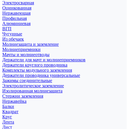
Электросварная
Оцинкованная
Нержавеющая
Профильная
Алюминиевая
ВГП
Чугунные
Из обечаек
Молниезащита и заземление
Молниеприемники
Мачты и молниеотводы
Держатели для мачт и молниеприемников
Держатели круглого проводника
Комплекты модульного заземления
Держатели проводника универсальные
Зажимы соединительные
Электролитическое заземление
Изолированная молниезащита
Стержни заземления
Нержавейка
Балки
Квадрат
Круг
Лента
Лист