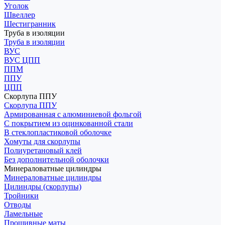
Уголок
Швеллер
Шестигранник
Труба в изоляции
Труба в изоляции
ВУС
ВУС ЦПП
ППМ
ППУ
ЦПП
Скорлупа ППУ
Скорлупа ППУ
Армированная с алюминиевой фольгой
С покрытием из оцинкованной стали
В стеклопластиковой оболочке
Хомуты для скорлупы
Полиуретановый клей
Без дополнительной оболочки
Минераловатные цилиндры
Минераловатные цилиндры
Цилиндры (скорлупы)
Тройники
Отводы
Ламельные
Прошивные маты