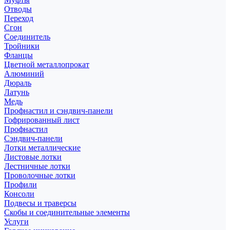
Отводы
Переход
Сгон
Соединитель
Тройники
Фланцы
Цветной металлопрокат
Алюминий
Дюраль
Латунь
Медь
Профнастил и сэндвич-панели
Гофрированный лист
Профнастил
Сэндвич-панели
Лотки металлические
Листовые лотки
Лестничные лотки
Проволочные лотки
Профили
Консоли
Подвесы и траверсы
Скобы и соединительные элементы
Услуги