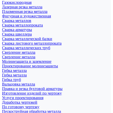
Газокислородная
Лазерная резка металла
Плазменная резка металла
Фигурная и художественная
Сварка металлов
Сварка металлопроката
Сварка арматуры
Сварка швеллера
Сварка металлической балки
Сварка листового металлопроката
Сварка металлических труб
Сверление металла
Сверление металла
Молниезащита и заземление
Проектирование молниезащиты
Гибка металла
Гибка металла
Гибка труб
Вальцовка металла
Правка и резка бухтовой арматуры
Изготовление изделий по чертежу
Услуги проектирования
Доработка чертежей
По готовому чертежу
Пескоструйная обработка металла