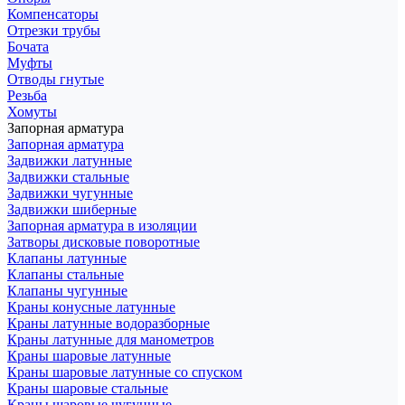
Компенсаторы
Отрезки трубы
Бочата
Муфты
Отводы гнутые
Резьба
Хомуты
Запорная арматура
Запорная арматура
Задвижки латунные
Задвижки стальные
Задвижки чугунные
Задвижки шиберные
Запорная арматура в изоляции
Затворы дисковые поворотные
Клапаны латунные
Клапаны стальные
Клапаны чугунные
Краны конусные латунные
Краны латунные водоразборные
Краны латунные для манометров
Краны шаровые латунные
Краны шаровые латунные со спуском
Краны шаровые стальные
Краны шаровые чугунные