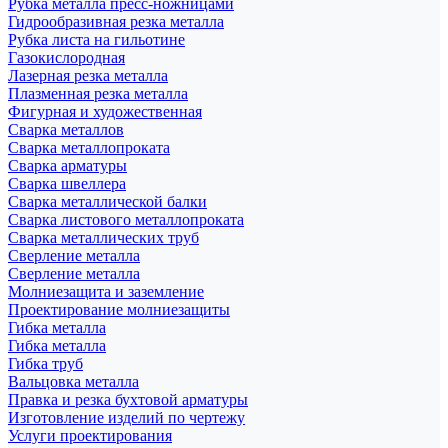
Рубка металла пресс-ножницами
Гидрообразивная резка металла
Рубка листа на гильотине
Газокислородная
Лазерная резка металла
Плазменная резка металла
Фигурная и художественная
Сварка металлов
Сварка металлопроката
Сварка арматуры
Сварка швеллера
Сварка металлической балки
Сварка листового металлопроката
Сварка металлических труб
Сверление металла
Сверление металла
Молниезащита и заземление
Проектирование молниезащиты
Гибка металла
Гибка металла
Гибка труб
Вальцовка металла
Правка и резка бухтовой арматуры
Изготовление изделий по чертежу
Услуги проектирования