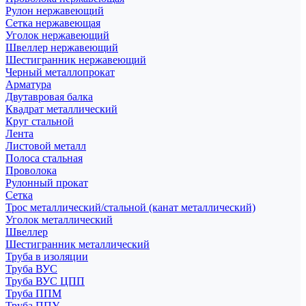
Рулон нержавеющий
Сетка нержавеющая
Уголок нержавеющий
Швеллер нержавеющий
Шестигранник нержавеющий
Черный металлопрокат
Арматура
Двутавровая балка
Квадрат металлический
Круг стальной
Лента
Листовой металл
Полоса стальная
Проволока
Рулонный прокат
Сетка
Трос металлический/стальной (канат металлический)
Уголок металлический
Швеллер
Шестигранник металлический
Труба в изоляции
Труба ВУС
Труба ВУС ЦПП
Труба ППМ
Труба ППУ