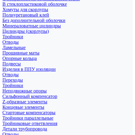
В стеклопластиковой оболочке
Хомуты для скорлупы
Полиуретановый клей
Без дополнительной оболочки
Минераловатные цилиндры
Цилиндры (скорлупы)
Тройники
Отводы
Ламельные
Прошивные маты
Опорные кольца
Подвесы
Изделия в ППУ изоляции
Отводы
Переходы
Тройники
Неподвижные опоры
Cильфонный компенсатор
Z-образные элементы
Концевые элементы
Стартовые компенсаторы
Тройники параллельные
Тройниковые ответвления
Детали трубопровода
Отводы