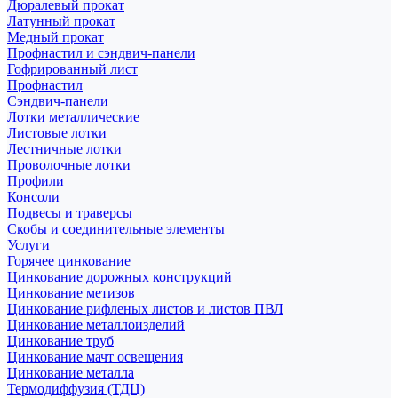
Дюралевый прокат
Латунный прокат
Медный прокат
Профнастил и сэндвич-панели
Гофрированный лист
Профнастил
Сэндвич-панели
Лотки металлические
Листовые лотки
Лестничные лотки
Проволочные лотки
Профили
Консоли
Подвесы и траверсы
Скобы и соединительные элементы
Услуги
Горячее цинкование
Цинкование дорожных конструкций
Цинкование метизов
Цинкование рифленых листов и листов ПВЛ
Цинкование металлоизделий
Цинкование труб
Цинкование мачт освещения
Цинкование металла
Термодиффузия (ТДЦ)