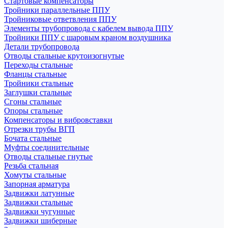
Стартовые компенсаторы
Тройники параллельные ППУ
Тройниковые ответвления ППУ
Элементы трубопровода с кабелем вывода ППУ
Тройники ППУ с шаровым краном воздушника
Детали трубопровода
Отводы стальные крутоизогнутые
Переходы стальные
Фланцы стальные
Тройники стальные
Заглушки стальные
Сгоны стальные
Опоры стальные
Компенсаторы и вибровставки
Отрезки трубы ВГП
Бочата стальные
Муфты соединительные
Отводы стальные гнутые
Резьба стальная
Хомуты стальные
Запорная арматура
Задвижки латунные
Задвижки стальные
Задвижки чугунные
Задвижки шиберные