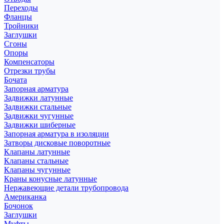
Переходы
Фланцы
Тройники
Заглушки
Сгоны
Опоры
Компенсаторы
Отрезки трубы
Бочата
Запорная арматура
Задвижки латунные
Задвижки стальные
Задвижки чугунные
Задвижки шиберные
Запорная арматура в изоляции
Затворы дисковые поворотные
Клапаны латунные
Клапаны стальные
Клапаны чугунные
Краны конусные латунные
Нержавеющие детали трубопровода
Американка
Бочонок
Заглушки
Муфты