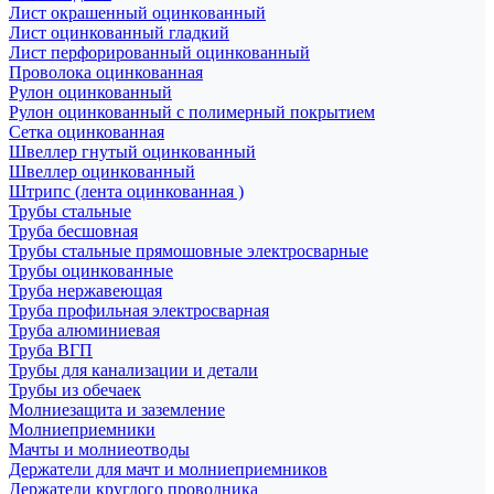
Лист окрашенный оцинкованный
Лист оцинкованный гладкий
Лист перфорированный оцинкованный
Проволока оцинкованная
Рулон оцинкованный
Рулон оцинкованный с полимерный покрытием
Сетка оцинкованная
Швеллер гнутый оцинкованный
Швеллер оцинкованный
Штрипс (лента оцинкованная )
Трубы стальные
Труба бесшовная
Трубы стальные прямошовные электросварные
Трубы оцинкованные
Труба нержавеющая
Труба профильная электросварная
Труба алюминиевая
Труба ВГП
Трубы для канализации и детали
Трубы из обечаек
Молниезащита и заземление
Молниеприемники
Мачты и молниеотводы
Держатели для мачт и молниеприемников
Держатели круглого проводника