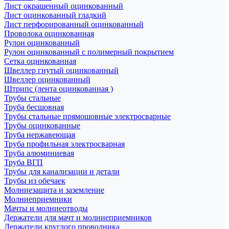
Лист окрашенный оцинкованный
Лист оцинкованный гладкий
Лист перфорированный оцинкованный
Проволока оцинкованная
Рулон оцинкованный
Рулон оцинкованный с полимерный покрытием
Сетка оцинкованная
Швеллер гнутый оцинкованный
Швеллер оцинкованный
Штрипс (лента оцинкованная )
Трубы стальные
Труба бесшовная
Трубы стальные прямошовные электросварные
Трубы оцинкованные
Труба нержавеющая
Труба профильная электросварная
Труба алюминиевая
Труба ВГП
Трубы для канализации и детали
Трубы из обечаек
Молниезащита и заземление
Молниеприемники
Мачты и молниеотводы
Держатели для мачт и молниеприемников
Держатели круглого проводника