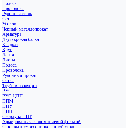
Полоса
Проволока
Рулонная сталь
Сетка
Уголок
Черный металлопрокат
Арматура
Двутавровая балка
Квадрат
Круг
Лента
Листы
Полоса
Проволока
Рулонный прокат
Сетка
Труба в изоляции
ВУС
ВУС ЦПП
ППМ
ППУ
ЦПП
Скорлупа ППУ
Армированная с алюминиевой фольгой
С покрытием из оцинкованной стали