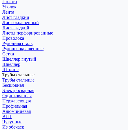
Полоса
Уголок
Лента
Лист гладкий
Лист окрашенный
Лист гладкий
Листы перфорированные
Проволока
Рулонная сталь
Рулоны окрашенные
Сетка
Швеллер гнутый
Швеллер
Штрипс
Трубы стальные
Трубы стальные
Бесшовная
Электросварная
Оцинкованная
Нержавеющая
Профильная
Алюминиевая
ВГП
Чугунные
Из обечаек