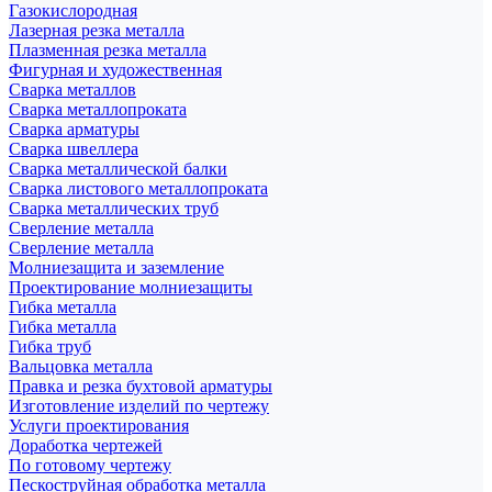
Газокислородная
Лазерная резка металла
Плазменная резка металла
Фигурная и художественная
Сварка металлов
Сварка металлопроката
Сварка арматуры
Сварка швеллера
Сварка металлической балки
Сварка листового металлопроката
Сварка металлических труб
Сверление металла
Сверление металла
Молниезащита и заземление
Проектирование молниезащиты
Гибка металла
Гибка металла
Гибка труб
Вальцовка металла
Правка и резка бухтовой арматуры
Изготовление изделий по чертежу
Услуги проектирования
Доработка чертежей
По готовому чертежу
Пескоструйная обработка металла