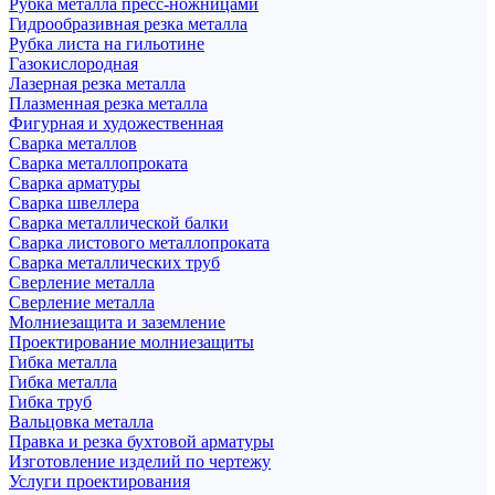
Рубка металла пресс-ножницами
Гидрообразивная резка металла
Рубка листа на гильотине
Газокислородная
Лазерная резка металла
Плазменная резка металла
Фигурная и художественная
Сварка металлов
Сварка металлопроката
Сварка арматуры
Сварка швеллера
Сварка металлической балки
Сварка листового металлопроката
Сварка металлических труб
Сверление металла
Сверление металла
Молниезащита и заземление
Проектирование молниезащиты
Гибка металла
Гибка металла
Гибка труб
Вальцовка металла
Правка и резка бухтовой арматуры
Изготовление изделий по чертежу
Услуги проектирования