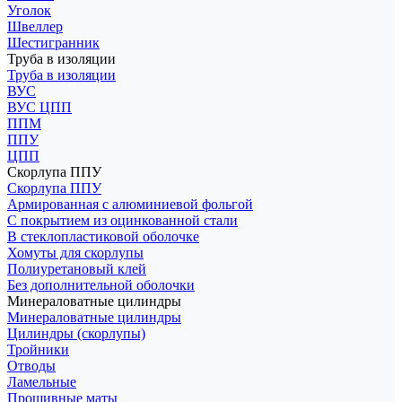
Уголок
Швеллер
Шестигранник
Труба в изоляции
Труба в изоляции
ВУС
ВУС ЦПП
ППМ
ППУ
ЦПП
Скорлупа ППУ
Скорлупа ППУ
Армированная с алюминиевой фольгой
С покрытием из оцинкованной стали
В стеклопластиковой оболочке
Хомуты для скорлупы
Полиуретановый клей
Без дополнительной оболочки
Минераловатные цилиндры
Минераловатные цилиндры
Цилиндры (скорлупы)
Тройники
Отводы
Ламельные
Прошивные маты