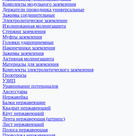
Комплекты модульного заземления
Держатели проводника универсальные
Зажимы соединительные
Электролитическое заземление
Изолированная молниезащита
Стержни заземления
Муфты заземления
Головки удароприемные
Наконечники заземления
Зажимы заземления
Активная молниезащита
Материалы для заземления
Комплекты электролитического заземления
Грозотросы
УЗИП
Уравнивание потенциалов
Аксессуары
Нержавейка
Балки нержавеющие
Квадрат нержавеющий
Круг нержавеющий
Лента нержавеющая (штрипс)
Лист нержавеющий
Полоса нержавеющая
Проволока нержавеющая