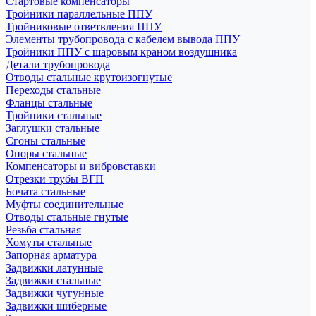
Стартовые компенсаторы
Тройники параллельные ППУ
Тройниковые ответвления ППУ
Элементы трубопровода с кабелем вывода ППУ
Тройники ППУ с шаровым краном воздушника
Детали трубопровода
Отводы стальные крутоизогнутые
Переходы стальные
Фланцы стальные
Тройники стальные
Заглушки стальные
Сгоны стальные
Опоры стальные
Компенсаторы и вибровставки
Отрезки трубы ВГП
Бочата стальные
Муфты соединительные
Отводы стальные гнутые
Резьба стальная
Хомуты стальные
Запорная арматура
Задвижки латунные
Задвижки стальные
Задвижки чугунные
Задвижки шиберные