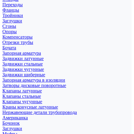
Переходы
Фланцы
Тройники
Заглушки
Сгоны
Опоры
Компенсаторы
Отрезки трубы
Бочата
Запорная арматура
Задвижки латунные
Задвижки стальные
Задвижки чугунные
Задвижки шиберные
Запорная арматура в изоляции
Затворы дисковые поворотные
Клапаны латунные
Клапаны стальные
Клапаны чугунные
Краны конусные латунные
Нержавеющие детали трубопровода
Американка
Бочонок
Заглушки
Муфты