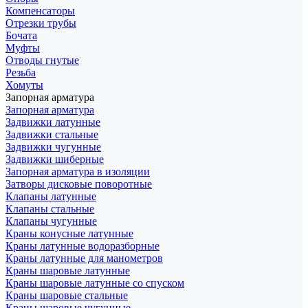
Компенсаторы
Отрезки трубы
Бочата
Муфты
Отводы гнутые
Резьба
Хомуты
Запорная арматура
Запорная арматура
Задвижки латунные
Задвижки стальные
Задвижки чугунные
Задвижки шиберные
Запорная арматура в изоляции
Затворы дисковые поворотные
Клапаны латунные
Клапаны стальные
Клапаны чугунные
Краны конусные латунные
Краны латунные водоразборные
Краны латунные для манометров
Краны шаровые латунные
Краны шаровые латунные со спуском
Краны шаровые стальные
Краны шаровые чугунные