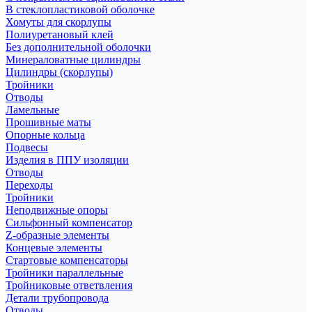
В стеклопластиковой оболочке
Хомуты для скорлупы
Полиуретановый клей
Без дополнительной оболочки
Минераловатные цилиндры
Цилиндры (скорлупы)
Тройники
Отводы
Ламельные
Прошивные маты
Опорные кольца
Подвесы
Изделия в ППУ изоляции
Отводы
Переходы
Тройники
Неподвижные опоры
Cильфонный компенсатор
Z-образные элементы
Концевые элементы
Стартовые компенсаторы
Тройники параллельные
Тройниковые ответвления
Детали трубопровода
Отводы