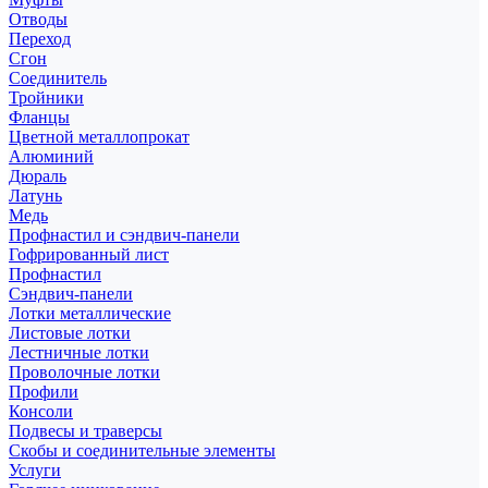
Отводы
Переход
Сгон
Соединитель
Тройники
Фланцы
Цветной металлопрокат
Алюминий
Дюраль
Латунь
Медь
Профнастил и сэндвич-панели
Гофрированный лист
Профнастил
Сэндвич-панели
Лотки металлические
Листовые лотки
Лестничные лотки
Проволочные лотки
Профили
Консоли
Подвесы и траверсы
Скобы и соединительные элементы
Услуги