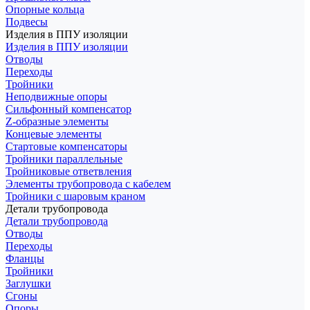
Опорные кольца
Подвесы
Изделия в ППУ изоляции
Изделия в ППУ изоляции
Отводы
Переходы
Тройники
Неподвижные опоры
Cильфонный компенсатор
Z-образные элементы
Концевые элементы
Стартовые компенсаторы
Тройники параллельные
Тройниковые ответвления
Элементы трубопровода с кабелем
Тройники с шаровым краном
Детали трубопровода
Детали трубопровода
Отводы
Переходы
Фланцы
Тройники
Заглушки
Сгоны
Опоры