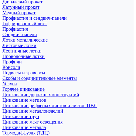
Дюралевый прокат
Латунный прокат
Медный прокат
Профнастил и сэндвич-панели
Гофрированный лист
Профнастил
Сэндвич-панели
Лотки металлические
Листовые лотки
Лестничные лотки
Проволочные лотки
Профили
Консоли
Подвесы и траверсы
Скобы и соединительные элементы
Услуги
Горячее цинкование
Цинкование дорожных конструкций
Цинкование метизов
Цинкование рифленых листов и листов ПВЛ
Цинкование металлоизделий
Цинкование труб
Цинкование мачт освещения
Цинкование металла
Термодиффузия (ТДЦ)