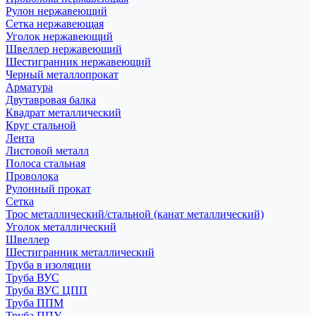
Рулон нержавеющий
Сетка нержавеющая
Уголок нержавеющий
Швеллер нержавеющий
Шестигранник нержавеющий
Черный металлопрокат
Арматура
Двутавровая балка
Квадрат металлический
Круг стальной
Лента
Листовой металл
Полоса стальная
Проволока
Рулонный прокат
Сетка
Трос металлический/стальной (канат металлический)
Уголок металлический
Швеллер
Шестигранник металлический
Труба в изоляции
Труба ВУС
Труба ВУС ЦПП
Труба ППМ
Труба ППУ