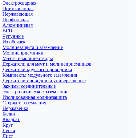
Электросварная
Оцинкованная
Нержавеющая
Профильная
Алюминиевая
ВГП
Чугунные
Из обечаек
Молниезащита и заземление
Молниеприемники
Мачты и молниеотводы
Держатели для мачт и молниеприемников
Держатели круглого проводника
Комплекты модульного заземления
Держатели проводника универсальные
Зажимы соединительные
Электролитическое заземление
Изолированная молниезащита
Стержни заземления
Нержавейка
Балки
Квадрат
Круг
Лента
Лист