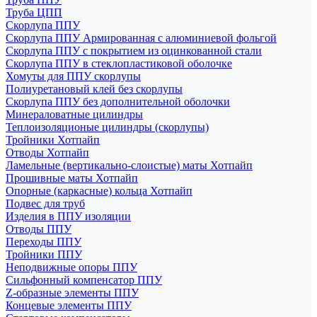
Труба ЦПП
Скорлупа ППУ
Скорлупа ППУ Армированная с алюминиевой фольгой
Скорлупа ППУ с покрытием из оцинкованной стали
Скорлупа ППУ в стеклопластиковой оболочке
Хомуты для ППУ скорлупы
Полиуретановый клей без скорлупы
Скорлупа ППУ без дополнительной оболочки
Минераловатные цилиндры
Теплоизоляционые цилиндры (скорлупы)
Тройники Хотпайп
Отводы Хотпайп
Ламельные (вертикально-слоистые) маты Хотпайп
Прошивные маты Хотпайп
Опорные (каркасные) кольца Хотпайп
Подвес для труб
Изделия в ППУ изоляции
Отводы ППУ
Переходы ППУ
Тройники ППУ
Неподвижные опоры ППУ
Cильфонный компенсатор ППУ
Z-образные элементы ППУ
Концевые элементы ППУ