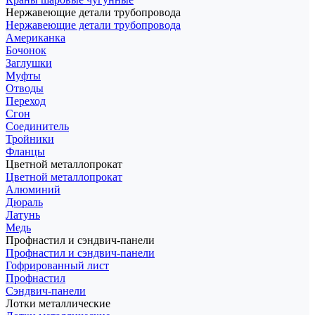
Нержавеющие детали трубопровода
Нержавеющие детали трубопровода
Американка
Бочонок
Заглушки
Муфты
Отводы
Переход
Сгон
Соединитель
Тройники
Фланцы
Цветной металлопрокат
Цветной металлопрокат
Алюминий
Дюраль
Латунь
Медь
Профнастил и сэндвич-панели
Профнастил и сэндвич-панели
Гофрированный лист
Профнастил
Сэндвич-панели
Лотки металлические