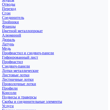
Отводы
Переход
Сгон
Соединитель
Тройники
Фланцы
Цветной металлопрокат
Алюминий
Дюраль
Латунь
Медь
Профнастил и сэндвич-панели
Гофрированный лист
Профнастил
Сэндвич-панели
Лотки металлические
Листовые лотки
Лестничные лотки
Проволочные лотки
Профили
Консоли
Подвесы и траверсы
Скобы и соединительные элементы
Услуги