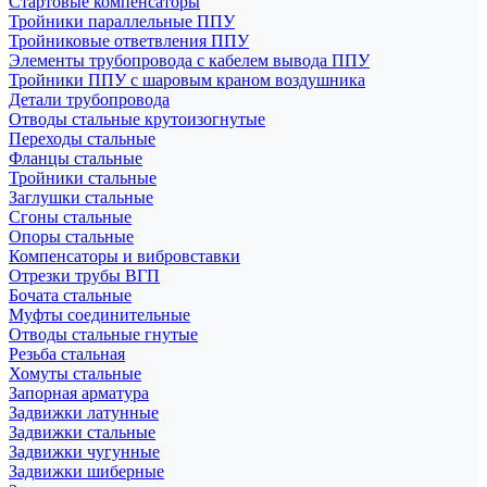
Стартовые компенсаторы
Тройники параллельные ППУ
Тройниковые ответвления ППУ
Элементы трубопровода с кабелем вывода ППУ
Тройники ППУ с шаровым краном воздушника
Детали трубопровода
Отводы стальные крутоизогнутые
Переходы стальные
Фланцы стальные
Тройники стальные
Заглушки стальные
Сгоны стальные
Опоры стальные
Компенсаторы и вибровставки
Отрезки трубы ВГП
Бочата стальные
Муфты соединительные
Отводы стальные гнутые
Резьба стальная
Хомуты стальные
Запорная арматура
Задвижки латунные
Задвижки стальные
Задвижки чугунные
Задвижки шиберные