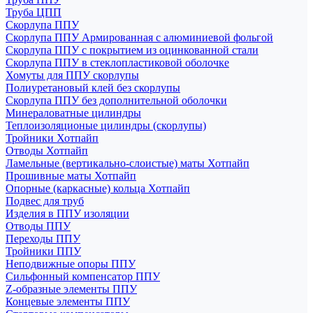
Труба ЦПП
Скорлупа ППУ
Скорлупа ППУ Армированная с алюминиевой фольгой
Скорлупа ППУ с покрытием из оцинкованной стали
Скорлупа ППУ в стеклопластиковой оболочке
Хомуты для ППУ скорлупы
Полиуретановый клей без скорлупы
Скорлупа ППУ без дополнительной оболочки
Минераловатные цилиндры
Теплоизоляционые цилиндры (скорлупы)
Тройники Хотпайп
Отводы Хотпайп
Ламельные (вертикально-слоистые) маты Хотпайп
Прошивные маты Хотпайп
Опорные (каркасные) кольца Хотпайп
Подвес для труб
Изделия в ППУ изоляции
Отводы ППУ
Переходы ППУ
Тройники ППУ
Неподвижные опоры ППУ
Cильфонный компенсатор ППУ
Z-образные элементы ППУ
Концевые элементы ППУ