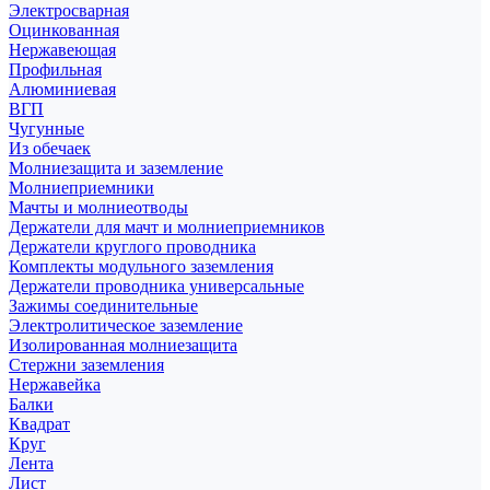
Электросварная
Оцинкованная
Нержавеющая
Профильная
Алюминиевая
ВГП
Чугунные
Из обечаек
Молниезащита и заземление
Молниеприемники
Мачты и молниеотводы
Держатели для мачт и молниеприемников
Держатели круглого проводника
Комплекты модульного заземления
Держатели проводника универсальные
Зажимы соединительные
Электролитическое заземление
Изолированная молниезащита
Стержни заземления
Нержавейка
Балки
Квадрат
Круг
Лента
Лист