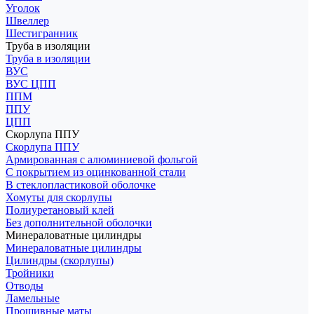
Уголок
Швеллер
Шестигранник
Труба в изоляции
Труба в изоляции
ВУС
ВУС ЦПП
ППМ
ППУ
ЦПП
Скорлупа ППУ
Скорлупа ППУ
Армированная с алюминиевой фольгой
С покрытием из оцинкованной стали
В стеклопластиковой оболочке
Хомуты для скорлупы
Полиуретановый клей
Без дополнительной оболочки
Минераловатные цилиндры
Минераловатные цилиндры
Цилиндры (скорлупы)
Тройники
Отводы
Ламельные
Прошивные маты