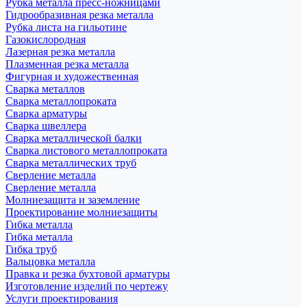
Рубка металла пресс-ножницами
Гидрообразивная резка металла
Рубка листа на гильотине
Газокислородная
Лазерная резка металла
Плазменная резка металла
Фигурная и художественная
Сварка металлов
Сварка металлопроката
Сварка арматуры
Сварка швеллера
Сварка металлической балки
Сварка листового металлопроката
Сварка металлических труб
Сверление металла
Сверление металла
Молниезащита и заземление
Проектирование молниезащиты
Гибка металла
Гибка металла
Гибка труб
Вальцовка металла
Правка и резка бухтовой арматуры
Изготовление изделий по чертежу
Услуги проектирования