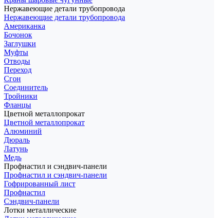
Нержавеющие детали трубопровода
Нержавеющие детали трубопровода
Американка
Бочонок
Заглушки
Муфты
Отводы
Переход
Сгон
Соединитель
Тройники
Фланцы
Цветной металлопрокат
Цветной металлопрокат
Алюминий
Дюраль
Латунь
Медь
Профнастил и сэндвич-панели
Профнастил и сэндвич-панели
Гофрированный лист
Профнастил
Сэндвич-панели
Лотки металлические