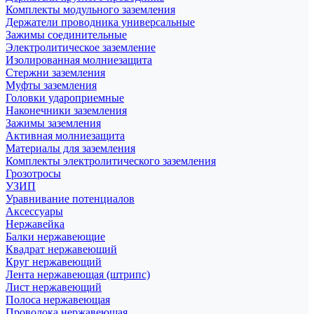
Комплекты модульного заземления
Держатели проводника универсальные
Зажимы соединительные
Электролитическое заземление
Изолированная молниезащита
Стержни заземления
Муфты заземления
Головки удароприемные
Наконечники заземления
Зажимы заземления
Активная молниезащита
Материалы для заземления
Комплекты электролитического заземления
Грозотросы
УЗИП
Уравнивание потенциалов
Аксессуары
Нержавейка
Балки нержавеющие
Квадрат нержавеющий
Круг нержавеющий
Лента нержавеющая (штрипс)
Лист нержавеющий
Полоса нержавеющая
Проволока нержавеющая