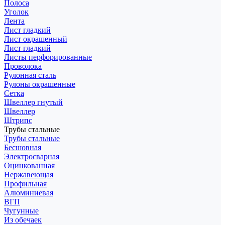
Полоса
Уголок
Лента
Лист гладкий
Лист окрашенный
Лист гладкий
Листы перфорированные
Проволока
Рулонная сталь
Рулоны окрашенные
Сетка
Швеллер гнутый
Швеллер
Штрипс
Трубы стальные
Трубы стальные
Бесшовная
Электросварная
Оцинкованная
Нержавеющая
Профильная
Алюминиевая
ВГП
Чугунные
Из обечаек