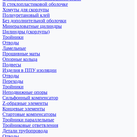
В стеклопластиковой оболочке
Хомуты для скорлупы
Полиуретановый клей
Без дополнительной оболочки
Минераловатные цилиндры
Цилиндры (скорлупы)
Тройники
Отводы
Ламельные
Прошивные маты
Опорные кольца
Подвесы
Изделия в ППУ изоляции
Отводы
Переходы
Тройники
Неподвижные опоры
Cильфонный компенсатор
Z-образные элементы
Концевые элементы
Стартовые компенсаторы
Тройники параллельные
Тройниковые ответвления
Детали трубопровода
Отводы