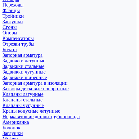
Переходы
Фланцы
Тройники
Заглушки
Сгоны
Опоры
Компенсаторы
Отрезки трубы
Бочата
Запорная арматура
Задвижки латунные
Задвижки стальные
Задвижки чугунные
Задвижки шиберные
Запорная арматура в изоляции
Затворы дисковые поворотные
Клапаны латунные
Клапаны стальные
Клапаны чугунные
Краны конусные латунные
Нержавеющие детали трубопровода
Американка
Бочонок
Заглушки
Муфты