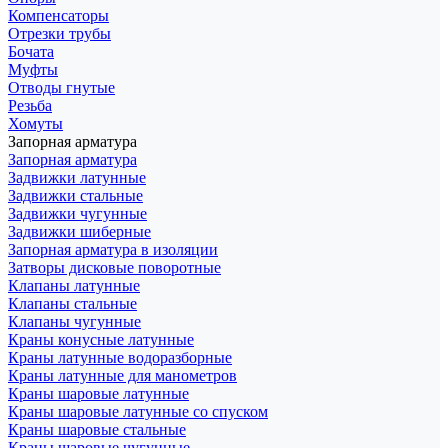
Компенсаторы
Отрезки трубы
Бочата
Муфты
Отводы гнутые
Резьба
Хомуты
Запорная арматура
Запорная арматура
Задвижки латунные
Задвижки стальные
Задвижки чугунные
Задвижки шиберные
Запорная арматура в изоляции
Затворы дисковые поворотные
Клапаны латунные
Клапаны стальные
Клапаны чугунные
Краны конусные латунные
Краны латунные водоразборные
Краны латунные для манометров
Краны шаровые латунные
Краны шаровые латунные со спуском
Краны шаровые стальные
Краны шаровые чугунные