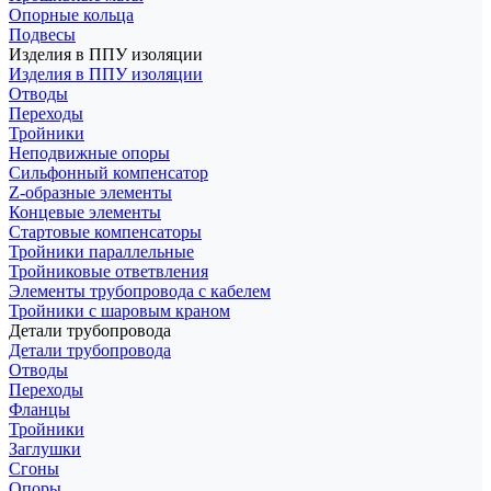
Опорные кольца
Подвесы
Изделия в ППУ изоляции
Изделия в ППУ изоляции
Отводы
Переходы
Тройники
Неподвижные опоры
Cильфонный компенсатор
Z-образные элементы
Концевые элементы
Стартовые компенсаторы
Тройники параллельные
Тройниковые ответвления
Элементы трубопровода с кабелем
Тройники с шаровым краном
Детали трубопровода
Детали трубопровода
Отводы
Переходы
Фланцы
Тройники
Заглушки
Сгоны
Опоры