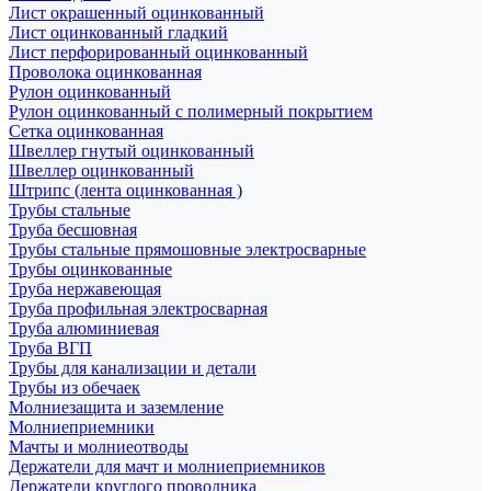
Лист окрашенный оцинкованный
Лист оцинкованный гладкий
Лист перфорированный оцинкованный
Проволока оцинкованная
Рулон оцинкованный
Рулон оцинкованный с полимерный покрытием
Сетка оцинкованная
Швеллер гнутый оцинкованный
Швеллер оцинкованный
Штрипс (лента оцинкованная )
Трубы стальные
Труба бесшовная
Трубы стальные прямошовные электросварные
Трубы оцинкованные
Труба нержавеющая
Труба профильная электросварная
Труба алюминиевая
Труба ВГП
Трубы для канализации и детали
Трубы из обечаек
Молниезащита и заземление
Молниеприемники
Мачты и молниеотводы
Держатели для мачт и молниеприемников
Держатели круглого проводника