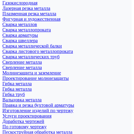
Газокислородная
Лазерная резка металла
Плазменная резка металла
Фигурная и художественная
Сварка металлов
Сварка металлопроката
Сварка арматуры
Сварка швеллера
Сварка металлической балки
Сварка листового металлопроката
Сварка металлических труб
Сверление металла
Сверление металла
Молниезащита и заземление
Проектирование молниезащиты
Гибка металла
Гибка металла
Гибка труб
Вальцовка металла
Правка и резка бухтовой арматуры
Изготовление изделий по чертежу
Услуги проектирования
Доработка чертежей
По готовому чертежу
Пескоструйная обработка металла