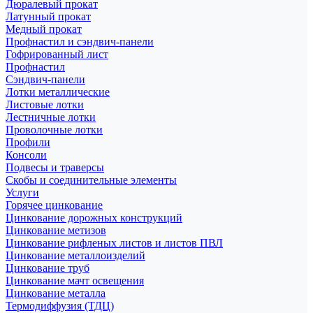
Дюралевый прокат
Латунный прокат
Медный прокат
Профнастил и сэндвич-панели
Гофрированный лист
Профнастил
Сэндвич-панели
Лотки металлические
Листовые лотки
Лестничные лотки
Проволочные лотки
Профили
Консоли
Подвесы и траверсы
Скобы и соединительные элементы
Услуги
Горячее цинкование
Цинкование дорожных конструкций
Цинкование метизов
Цинкование рифленых листов и листов ПВЛ
Цинкование металлоизделий
Цинкование труб
Цинкование мачт освещения
Цинкование металла
Термодиффузия (ТДЦ)