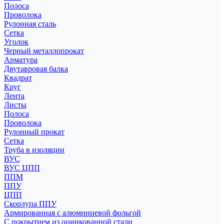
Полоса
Проволока
Рулонная сталь
Сетка
Уголок
Черный металлопрокат
Арматура
Двутавровая балка
Квадрат
Круг
Лента
Листы
Полоса
Проволока
Рулонный прокат
Сетка
Труба в изоляции
ВУС
ВУС ЦПП
ППМ
ППУ
ЦПП
Скорлупа ППУ
Армированная с алюминиевой фольгой
С покрытием из оцинкованной стали