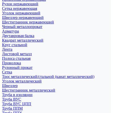
Рулон нержавеющий
Сетка нержавеющая
Уголок нержавеющий
Швеллер нержавеющий
Шестигранник нержавеющий
Черный металлопрокат
Арматура
Двутавровая балка
Квадрат металлический
Круг стальной
Лента
Листовой металл
Полоса стальная
Проволока
Рулонный прокат
Сетка
Трос металлический/стальной (канат металлический)
Уголок металлический
Швеллер
Шестигранник металлический
Труба в изоляции
Труба ВУС
Труба ВУС ЦПП
Труба ППМ
Труба ППУ