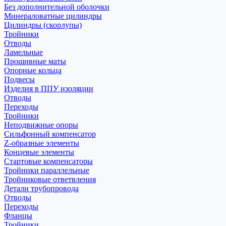
Без дополнительной оболочки
Минераловатные цилиндры
Цилиндры (скорлупы)
Тройники
Отводы
Ламельные
Прошивные маты
Опорные кольца
Подвесы
Изделия в ППУ изоляции
Отводы
Переходы
Тройники
Неподвижные опоры
Cильфонный компенсатор
Z-образные элементы
Концевые элементы
Стартовые компенсаторы
Тройники параллельные
Тройниковые ответвления
Детали трубопровода
Отводы
Переходы
Фланцы
Тройники