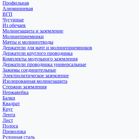
Профильная
Алюминиевая
ВГП
Чугунные
Из обечаек
Молниезащита и заземление
Молниеприемники
Мачты и молниеотводы
Держатели для мачт и молниеприемников
Держатели круглого проводника
Комплекты модульного заземления
Держатели проводника универсальные
Зажимы соединительные
Электролитическое заземление
Изолированная молниезащита
Стержни заземления
Нержавейка
Балки
Квадрат
Круг
Лента
Лист
Полоса
Проволока
Рулонная сталь