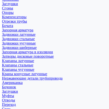
Заглушки
Сгоны
Опоры
Компенсаторы
Отрезки трубы
Бочата
Запорная арматура
Задвижки латунные
Задвижки стальные
Задвижки чугунные
Задвижки шиберные
Запорная арматура в изоляции
Затворы дисковые поворотные
Клапаны латунные
Клапаны стальные
Клапаны чугунные
Краны конусные латунные
Нержавеющие детали трубопровода
Американка
Бочонок
Заглушки
Муфты
Отводы
Переход
Сгон