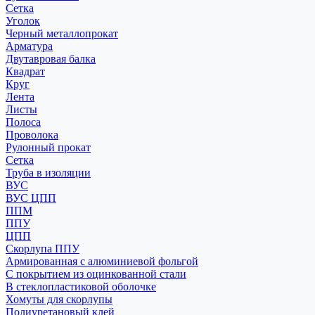
Сетка
Уголок
Черный металлопрокат
Арматура
Двутавровая балка
Квадрат
Круг
Лента
Листы
Полоса
Проволока
Рулонный прокат
Сетка
Труба в изоляции
ВУС
ВУС ЦПП
ППМ
ППУ
ЦПП
Скорлупа ППУ
Армированная с алюминиевой фольгой
С покрытием из оцинкованной стали
В стеклопластиковой оболочке
Хомуты для скорлупы
Полиуретановый клей