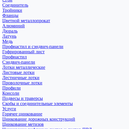
Соединитель
Тройники
Фланцы
Цветной металлопрокат
Алюминий
Дюраль
Латунь
Медь
Профнастил и сэндвич-панели
Гофрированный лист
Профнастил
Сэндвич-панели
Лотки металлические
Листовые лотки
Лестничные лотки
Проволочные лотки
Профили
Консоли
Подвесы и траверсы
Скобы и соединительные элементы
Услуги
Горячее цинкование
Цинкование дорожных конструкций
Цинкование метизов