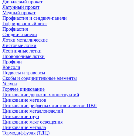
Дюралевый прокат
Латунный прокат
Медный прокат
Профнастил и сэндвич-панели
Гофрированный лист
Профнастил
Сэндвич-панели
Лотки металлические
Листовые лотки
Лестничные лотки
Проволочные лотки
Профили
Консоли
Подвесы и траверсы
Скобы и соединительные элементы
Услуги
Горячее цинкование
Цинкование дорожных конструкций
Цинкование метизов
Цинкование рифленых листов и листов ПВЛ
Цинкование металлоизделий
Цинкование труб
Цинкование мачт освещения
Цинкование металла
Термодиффузия (ТДЦ)