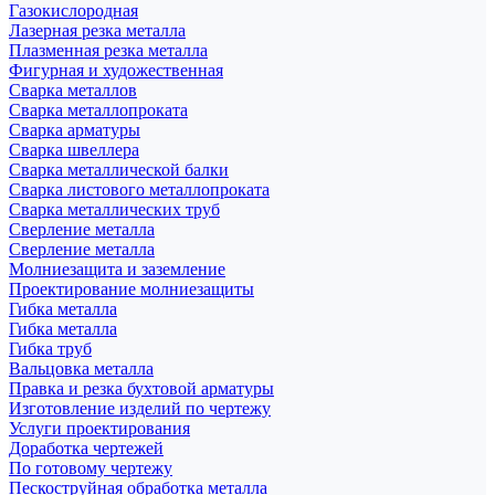
Газокислородная
Лазерная резка металла
Плазменная резка металла
Фигурная и художественная
Сварка металлов
Сварка металлопроката
Сварка арматуры
Сварка швеллера
Сварка металлической балки
Сварка листового металлопроката
Сварка металлических труб
Сверление металла
Сверление металла
Молниезащита и заземление
Проектирование молниезащиты
Гибка металла
Гибка металла
Гибка труб
Вальцовка металла
Правка и резка бухтовой арматуры
Изготовление изделий по чертежу
Услуги проектирования
Доработка чертежей
По готовому чертежу
Пескоструйная обработка металла