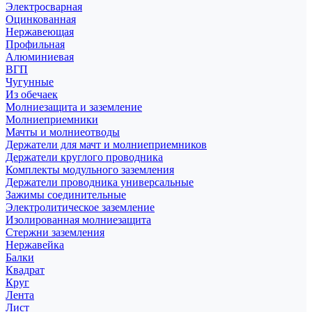
Электросварная
Оцинкованная
Нержавеющая
Профильная
Алюминиевая
ВГП
Чугунные
Из обечаек
Молниезащита и заземление
Молниеприемники
Мачты и молниеотводы
Держатели для мачт и молниеприемников
Держатели круглого проводника
Комплекты модульного заземления
Держатели проводника универсальные
Зажимы соединительные
Электролитическое заземление
Изолированная молниезащита
Стержни заземления
Нержавейка
Балки
Квадрат
Круг
Лента
Лист