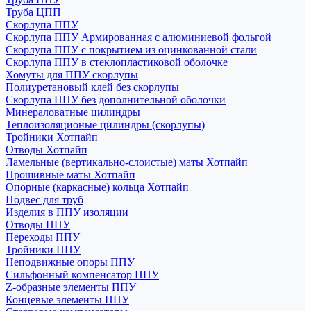
Труба ЦПП
Скорлупа ППУ
Скорлупа ППУ Армированная с алюминиевой фольгой
Скорлупа ППУ с покрытием из оцинкованной стали
Скорлупа ППУ в стеклопластиковой оболочке
Хомуты для ППУ скорлупы
Полиуретановый клей без скорлупы
Скорлупа ППУ без дополнительной оболочки
Минераловатные цилиндры
Теплоизоляционые цилиндры (скорлупы)
Тройники Хотпайп
Отводы Хотпайп
Ламельные (вертикально-слоистые) маты Хотпайп
Прошивные маты Хотпайп
Опорные (каркасные) кольца Хотпайп
Подвес для труб
Изделия в ППУ изоляции
Отводы ППУ
Переходы ППУ
Тройники ППУ
Неподвижные опоры ППУ
Cильфонный компенсатор ППУ
Z-образные элементы ППУ
Концевые элементы ППУ