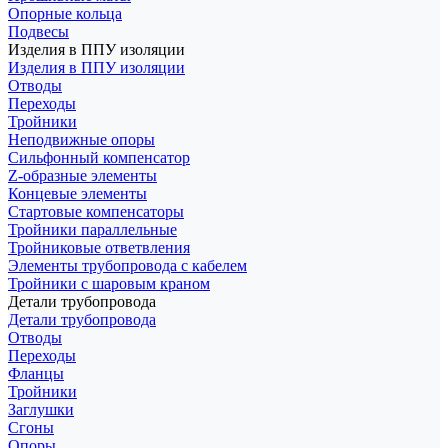
Опорные кольца
Подвесы
Изделия в ППУ изоляции
Изделия в ППУ изоляции
Отводы
Переходы
Тройники
Неподвижные опоры
Cильфонный компенсатор
Z-образные элементы
Концевые элементы
Стартовые компенсаторы
Тройники параллельные
Тройниковые ответвления
Элементы трубопровода с кабелем
Тройники с шаровым краном
Детали трубопровода
Детали трубопровода
Отводы
Переходы
Фланцы
Тройники
Заглушки
Сгоны
Опоры