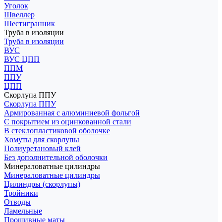
Уголок
Швеллер
Шестигранник
Труба в изоляции
Труба в изоляции
ВУС
ВУС ЦПП
ППМ
ППУ
ЦПП
Скорлупа ППУ
Скорлупа ППУ
Армированная с алюминиевой фольгой
С покрытием из оцинкованной стали
В стеклопластиковой оболочке
Хомуты для скорлупы
Полиуретановый клей
Без дополнительной оболочки
Минераловатные цилиндры
Минераловатные цилиндры
Цилиндры (скорлупы)
Тройники
Отводы
Ламельные
Прошивные маты