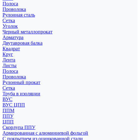
Полоса
Проволока
Рулонная сталь
Сетка
Уголок
Черный металлопрокат
Арматура
Двутавровая балка
Квадрат
Круг
Лента
Листы
Полоса
Проволока
Рулонный прокат
Сетка
Труба в изоляции
ВУС
ВУС ЦПП
ППМ
ППУ
ЦПП
Скорлупа ППУ
Армированная с алюминиевой фольгой
С покрытием из оцинкованной стали