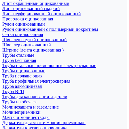
Лист окрашенный оцинкованный
Лист оцинкованный гладкий
Лист перфорированный оцинкованный
Проволока оцинкованная
Рулон оцинкованный
Рулон оцинкованный с полимерный покрытием
Сетка оцинкованная
Швеллер гнутый оцинкованный
Швеллер оцинкованный
Штрипс (лента оцинкованная )
Трубы стальные
Труба бесшовная
Трубы стальные прямошовные электросварные
Трубы оцинкованные
Труба нержавеющая
Труба профильная электросварная
Труба алюминиевая
Труба ВГП
Трубы для канализации и детали
Трубы из обечаек
Молниезащита и заземление
Молниеприемники
Мачты и молниеотводы
Держатели для мачт и молниеприемников
Держатели круглого проводника