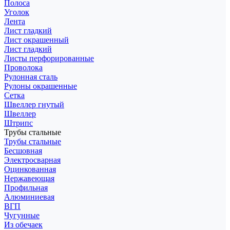
Полоса
Уголок
Лента
Лист гладкий
Лист окрашенный
Лист гладкий
Листы перфорированные
Проволока
Рулонная сталь
Рулоны окрашенные
Сетка
Швеллер гнутый
Швеллер
Штрипс
Трубы стальные
Трубы стальные
Бесшовная
Электросварная
Оцинкованная
Нержавеющая
Профильная
Алюминиевая
ВГП
Чугунные
Из обечаек