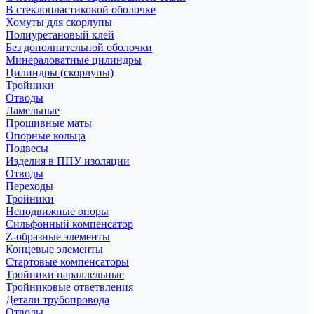
В стеклопластиковой оболочке
Хомуты для скорлупы
Полиуретановый клей
Без дополнительной оболочки
Минераловатные цилиндры
Цилиндры (скорлупы)
Тройники
Отводы
Ламельные
Прошивные маты
Опорные кольца
Подвесы
Изделия в ППУ изоляции
Отводы
Переходы
Тройники
Неподвижные опоры
Cильфонный компенсатор
Z-образные элементы
Концевые элементы
Стартовые компенсаторы
Тройники параллельные
Тройниковые ответвления
Детали трубопровода
Отводы