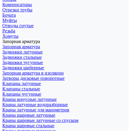
Компенсаторы
Отрезки трубы
Бочата
Муфты
Отводы гнутые
Резьба
Хомуты
Запорная арматура
Запорная арматура
Задвижки латунные
Задвижки стальные
Задвижки чугунные
Задвижки шиберные
Запорная арматура в изоляции
Затворы дисковые поворотные
Клапаны латунные
Клапаны стальные
Клапаны чугунные
Краны конусные латунные
Краны латунные водоразборные
Краны латунные для манометров
Краны шаровые латунные
Краны шаровые латунные со спуском
Краны шаровые стальные
Краны шаровые чугунные