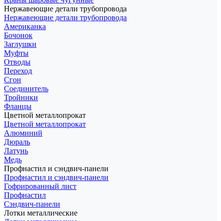
Нержавеющие детали трубопровода
Нержавеющие детали трубопровода
Американка
Бочонок
Заглушки
Муфты
Отводы
Переход
Сгон
Соединитель
Тройники
Фланцы
Цветной металлопрокат
Цветной металлопрокат
Алюминий
Дюраль
Латунь
Медь
Профнастил и сэндвич-панели
Профнастил и сэндвич-панели
Гофрированный лист
Профнастил
Сэндвич-панели
Лотки металлические