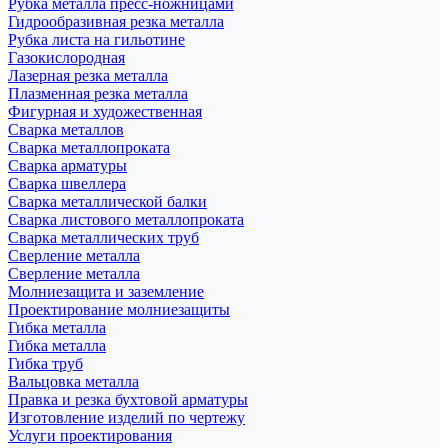
Рубка металла пресс-ножницами
Гидрообразивная резка металла
Рубка листа на гильотине
Газокислородная
Лазерная резка металла
Плазменная резка металла
Фигурная и художественная
Сварка металлов
Сварка металлопроката
Сварка арматуры
Сварка швеллера
Сварка металлической балки
Сварка листового металлопроката
Сварка металлических труб
Сверление металла
Сверление металла
Молниезащита и заземление
Проектирование молниезащиты
Гибка металла
Гибка металла
Гибка труб
Вальцовка металла
Правка и резка бухтовой арматуры
Изготовление изделий по чертежу
Услуги проектирования