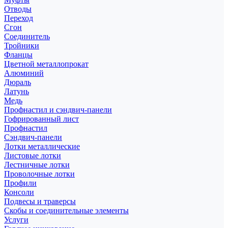
Отводы
Переход
Сгон
Соединитель
Тройники
Фланцы
Цветной металлопрокат
Алюминий
Дюраль
Латунь
Медь
Профнастил и сэндвич-панели
Гофрированный лист
Профнастил
Сэндвич-панели
Лотки металлические
Листовые лотки
Лестничные лотки
Проволочные лотки
Профили
Консоли
Подвесы и траверсы
Скобы и соединительные элементы
Услуги