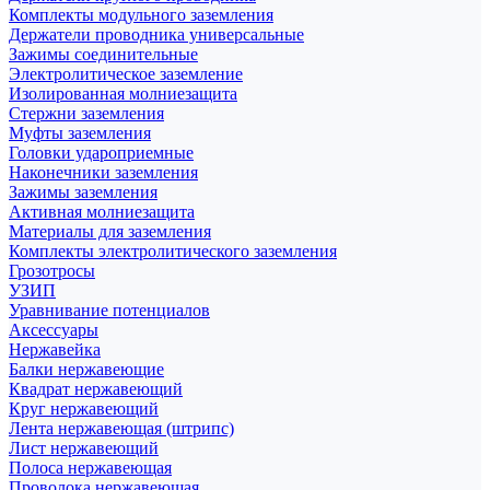
Комплекты модульного заземления
Держатели проводника универсальные
Зажимы соединительные
Электролитическое заземление
Изолированная молниезащита
Стержни заземления
Муфты заземления
Головки удароприемные
Наконечники заземления
Зажимы заземления
Активная молниезащита
Материалы для заземления
Комплекты электролитического заземления
Грозотросы
УЗИП
Уравнивание потенциалов
Аксессуары
Нержавейка
Балки нержавеющие
Квадрат нержавеющий
Круг нержавеющий
Лента нержавеющая (штрипс)
Лист нержавеющий
Полоса нержавеющая
Проволока нержавеющая