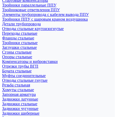
Стартовые компенсаторы
Тройники параллельные ППУ
Тройниковые ответвления ППУ
Элементы трубопровода с кабелем вывода ППУ
Тройники ППУ с шаровым краном воздушника
Детали трубопровода
Отводы стальные крутоизогнутые
Переходы стальные
Фланцы стальные
Тройники стальные
Заглушки стальные
Сгоны стальные
Опоры стальные
Компенсаторы и вибровставки
Отрезки трубы ВГП
Бочата стальные
Муфты соединительные
Отводы стальные гнутые
Резьба стальная
Хомуты стальные
Запорная арматура
Задвижки латунные
Задвижки стальные
Задвижки чугунные
Задвижки шиберные