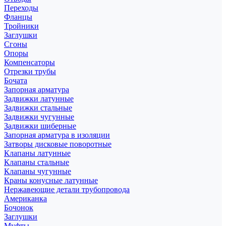
Переходы
Фланцы
Тройники
Заглушки
Сгоны
Опоры
Компенсаторы
Отрезки трубы
Бочата
Запорная арматура
Задвижки латунные
Задвижки стальные
Задвижки чугунные
Задвижки шиберные
Запорная арматура в изоляции
Затворы дисковые поворотные
Клапаны латунные
Клапаны стальные
Клапаны чугунные
Краны конусные латунные
Нержавеющие детали трубопровода
Американка
Бочонок
Заглушки
Муфты