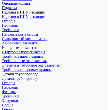
Опорные кольца
Подвесы
Изделия в ППУ изоляции
Изделия в ППУ изоляции
Отводы
Переходы
Тройники
Неподвижные опоры
Cильфонный компенсатор
Z-образные элементы
Концевые элементы
Стартовые компенсаторы
Тройники параллельные
Тройниковые ответвления
Элементы трубопровода с кабелем
Тройники с шаровым краном
Детали трубопровода
Детали трубопровода
Отводы
Переходы
Фланцы
Тройники
Заглушки
Сгоны
Опоры