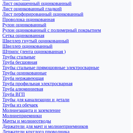
Лист окрашенный оцинкованный
Лист оцинкованный гладкий
Лист перфорированный оцинкованный
Проволока оцинкованная
Рулон оцинкованный
Рулон оцинкованный с полимерный покрытием
Сетка оцинкованная
Швеллер гнутый оцинкованный
Швеллер оцинкованный
Штрипс (лента оцинкованная )
Трубы стальные
Труба бесшовная
Трубы стальные прямошовные электросварные
Трубы оцинкованные
Труба нержавеющая
Труба профильная электросварная
Труба алюминиевая
Труба ВГП
Трубы для канализации и детали
Трубы из обечаек
Молниезащита и заземление
Молниеприемники
Мачты и молниеотводы
Держатели для мачт и молниеприемников
Держатели круглого проводника