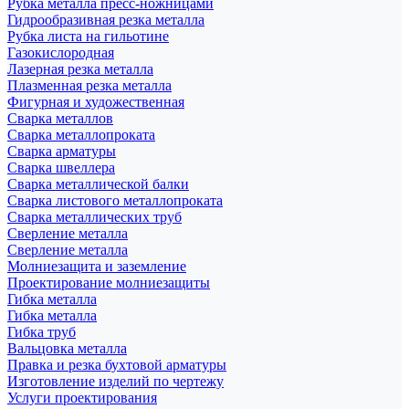
Рубка металла пресс-ножницами
Гидрообразивная резка металла
Рубка листа на гильотине
Газокислородная
Лазерная резка металла
Плазменная резка металла
Фигурная и художественная
Сварка металлов
Сварка металлопроката
Сварка арматуры
Сварка швеллера
Сварка металлической балки
Сварка листового металлопроката
Сварка металлических труб
Сверление металла
Сверление металла
Молниезащита и заземление
Проектирование молниезащиты
Гибка металла
Гибка металла
Гибка труб
Вальцовка металла
Правка и резка бухтовой арматуры
Изготовление изделий по чертежу
Услуги проектирования