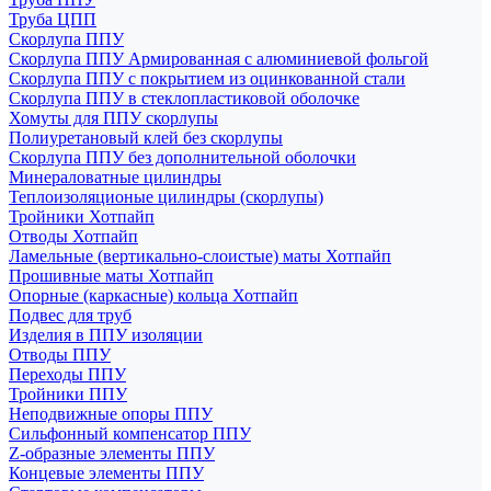
Труба ЦПП
Скорлупа ППУ
Скорлупа ППУ Армированная с алюминиевой фольгой
Скорлупа ППУ с покрытием из оцинкованной стали
Скорлупа ППУ в стеклопластиковой оболочке
Хомуты для ППУ скорлупы
Полиуретановый клей без скорлупы
Скорлупа ППУ без дополнительной оболочки
Минераловатные цилиндры
Теплоизоляционые цилиндры (скорлупы)
Тройники Хотпайп
Отводы Хотпайп
Ламельные (вертикально-слоистые) маты Хотпайп
Прошивные маты Хотпайп
Опорные (каркасные) кольца Хотпайп
Подвес для труб
Изделия в ППУ изоляции
Отводы ППУ
Переходы ППУ
Тройники ППУ
Неподвижные опоры ППУ
Cильфонный компенсатор ППУ
Z-образные элементы ППУ
Концевые элементы ППУ