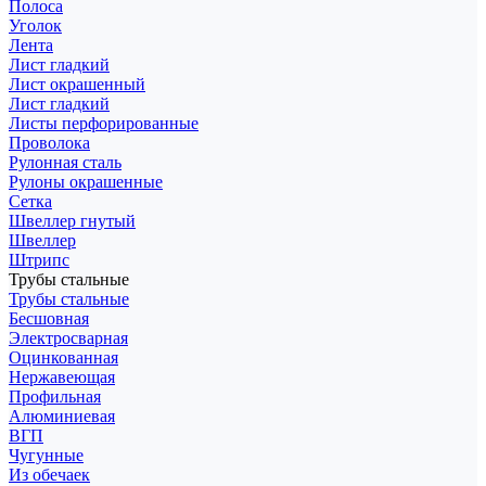
Полоса
Уголок
Лента
Лист гладкий
Лист окрашенный
Лист гладкий
Листы перфорированные
Проволока
Рулонная сталь
Рулоны окрашенные
Сетка
Швеллер гнутый
Швеллер
Штрипс
Трубы стальные
Трубы стальные
Бесшовная
Электросварная
Оцинкованная
Нержавеющая
Профильная
Алюминиевая
ВГП
Чугунные
Из обечаек