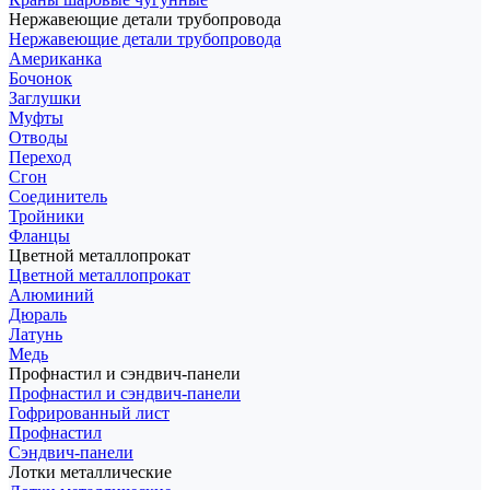
Нержавеющие детали трубопровода
Нержавеющие детали трубопровода
Американка
Бочонок
Заглушки
Муфты
Отводы
Переход
Сгон
Соединитель
Тройники
Фланцы
Цветной металлопрокат
Цветной металлопрокат
Алюминий
Дюраль
Латунь
Медь
Профнастил и сэндвич-панели
Профнастил и сэндвич-панели
Гофрированный лист
Профнастил
Сэндвич-панели
Лотки металлические