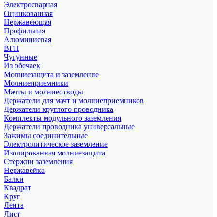
Электросварная
Оцинкованная
Нержавеющая
Профильная
Алюминиевая
ВГП
Чугунные
Из обечаек
Молниезащита и заземление
Молниеприемники
Мачты и молниеотводы
Держатели для мачт и молниеприемников
Держатели круглого проводника
Комплекты модульного заземления
Держатели проводника универсальные
Зажимы соединительные
Электролитическое заземление
Изолированная молниезащита
Стержни заземления
Нержавейка
Балки
Квадрат
Круг
Лента
Лист