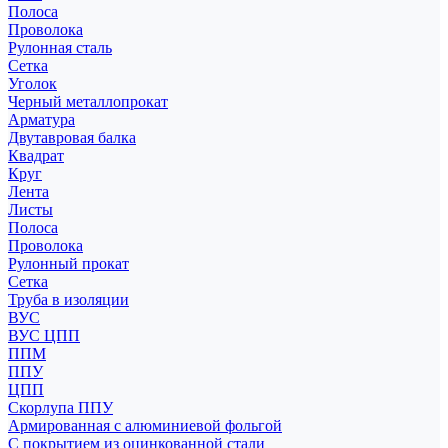
Полоса
Проволока
Рулонная сталь
Сетка
Уголок
Черный металлопрокат
Арматура
Двутавровая балка
Квадрат
Круг
Лента
Листы
Полоса
Проволока
Рулонный прокат
Сетка
Труба в изоляции
ВУС
ВУС ЦПП
ППМ
ППУ
ЦПП
Скорлупа ППУ
Армированная с алюминиевой фольгой
С покрытием из оцинкованной стали