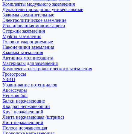
Комплекты модульного заземления
Держатели проводника универсальные
Зажимы соединительные
Электролитическое заземление
Изолированная молниезащита
Стержни заземления
Муфты заземления
Головки удароприемные
Наконечники заземления
Зажимы заземления
Активная молниезащита
Материалы для заземления
Комплекты электролитического заземления
Грозотросы
УЗИП
Уравнивание потенциалов
Аксессуары
Нержавейка
Балки нержавеющие
Квадрат нержавеющий
Круг нержавеющий
Лента нержавеющая (штрипс)
Лист нержавеющий
Полоса нержавеющая
Проволока нержавеющая