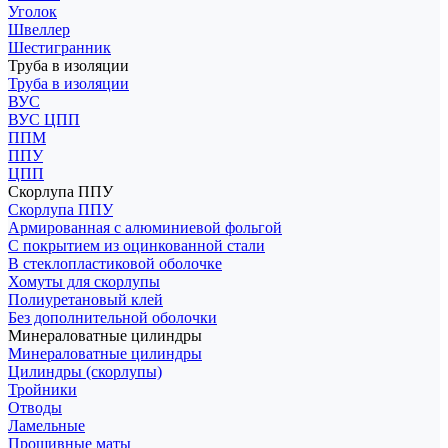
Уголок
Швеллер
Шестигранник
Труба в изоляции
Труба в изоляции
ВУС
ВУС ЦПП
ППМ
ППУ
ЦПП
Скорлупа ППУ
Скорлупа ППУ
Армированная с алюминиевой фольгой
С покрытием из оцинкованной стали
В стеклопластиковой оболочке
Хомуты для скорлупы
Полиуретановый клей
Без дополнительной оболочки
Минераловатные цилиндры
Минераловатные цилиндры
Цилиндры (скорлупы)
Тройники
Отводы
Ламельные
Прошивные маты