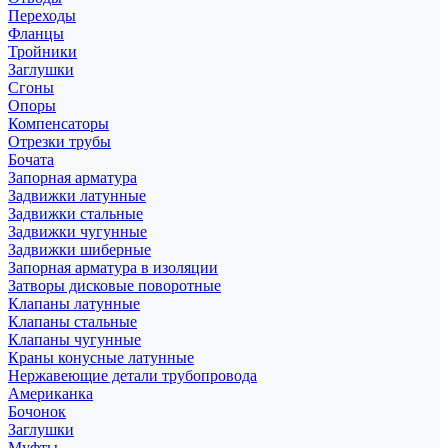
Переходы
Фланцы
Тройники
Заглушки
Сгоны
Опоры
Компенсаторы
Отрезки трубы
Бочата
Запорная арматура
Задвижки латунные
Задвижки стальные
Задвижки чугунные
Задвижки шиберные
Запорная арматура в изоляции
Затворы дисковые поворотные
Клапаны латунные
Клапаны стальные
Клапаны чугунные
Краны конусные латунные
Нержавеющие детали трубопровода
Американка
Бочонок
Заглушки
Муфты