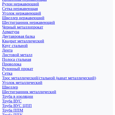
Рулон нержавеющий
Сетка нержавеющая
Уголок нержавеющий
Швеллер нержавеющий
Шестигранник нержавеющий
Черный металлопрокат
Арматура
Двутавровая балка
Квадрат металлический
Круг стальной
Лента
Листовой металл
Полоса стальная
Проволока
Рулонный прокат
Сетка
Трос металлический/стальной (канат металлический)
Уголок металлический
Швеллер
Шестигранник металлический
Труба в изоляции
Труба ВУС
Труба ВУС ЦПП
Труба ППМ
Труба ППУ