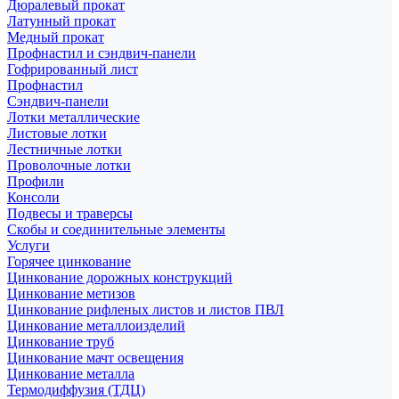
Дюралевый прокат
Латунный прокат
Медный прокат
Профнастил и сэндвич-панели
Гофрированный лист
Профнастил
Сэндвич-панели
Лотки металлические
Листовые лотки
Лестничные лотки
Проволочные лотки
Профили
Консоли
Подвесы и траверсы
Скобы и соединительные элементы
Услуги
Горячее цинкование
Цинкование дорожных конструкций
Цинкование метизов
Цинкование рифленых листов и листов ПВЛ
Цинкование металлоизделий
Цинкование труб
Цинкование мачт освещения
Цинкование металла
Термодиффузия (ТДЦ)