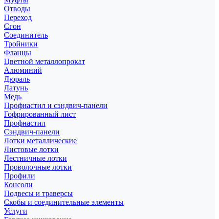
Отводы
Переход
Сгон
Соединитель
Тройники
Фланцы
Цветной металлопрокат
Алюминий
Дюраль
Латунь
Медь
Профнастил и сэндвич-панели
Гофрированный лист
Профнастил
Сэндвич-панели
Лотки металлические
Листовые лотки
Лестничные лотки
Проволочные лотки
Профили
Консоли
Подвесы и траверсы
Скобы и соединительные элементы
Услуги