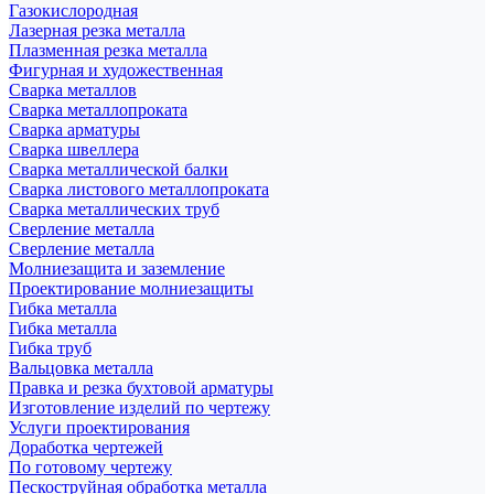
Газокислородная
Лазерная резка металла
Плазменная резка металла
Фигурная и художественная
Сварка металлов
Сварка металлопроката
Сварка арматуры
Сварка швеллера
Сварка металлической балки
Сварка листового металлопроката
Сварка металлических труб
Сверление металла
Сверление металла
Молниезащита и заземление
Проектирование молниезащиты
Гибка металла
Гибка металла
Гибка труб
Вальцовка металла
Правка и резка бухтовой арматуры
Изготовление изделий по чертежу
Услуги проектирования
Доработка чертежей
По готовому чертежу
Пескоструйная обработка металла