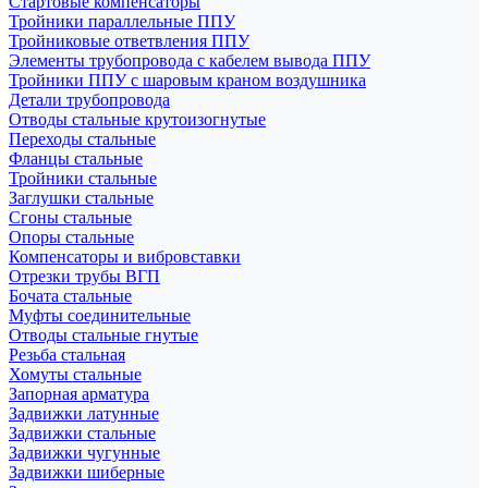
Стартовые компенсаторы
Тройники параллельные ППУ
Тройниковые ответвления ППУ
Элементы трубопровода с кабелем вывода ППУ
Тройники ППУ с шаровым краном воздушника
Детали трубопровода
Отводы стальные крутоизогнутые
Переходы стальные
Фланцы стальные
Тройники стальные
Заглушки стальные
Сгоны стальные
Опоры стальные
Компенсаторы и вибровставки
Отрезки трубы ВГП
Бочата стальные
Муфты соединительные
Отводы стальные гнутые
Резьба стальная
Хомуты стальные
Запорная арматура
Задвижки латунные
Задвижки стальные
Задвижки чугунные
Задвижки шиберные