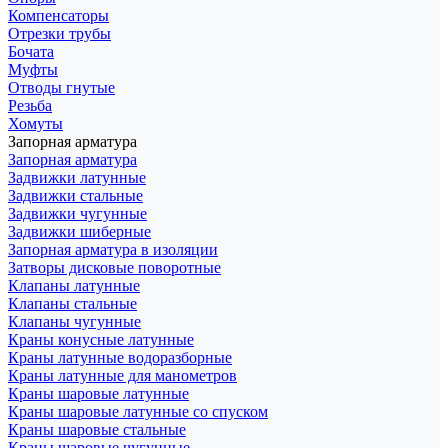
Компенсаторы
Отрезки трубы
Бочата
Муфты
Отводы гнутые
Резьба
Хомуты
Запорная арматура
Запорная арматура
Задвижки латунные
Задвижки стальные
Задвижки чугунные
Задвижки шиберные
Запорная арматура в изоляции
Затворы дисковые поворотные
Клапаны латунные
Клапаны стальные
Клапаны чугунные
Краны конусные латунные
Краны латунные водоразборные
Краны латунные для манометров
Краны шаровые латунные
Краны шаровые латунные со спуском
Краны шаровые стальные
Краны шаровые чугунные