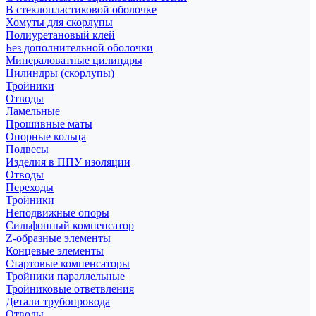
В стеклопластиковой оболочке
Хомуты для скорлупы
Полиуретановый клей
Без дополнительной оболочки
Минераловатные цилиндры
Цилиндры (скорлупы)
Тройники
Отводы
Ламельные
Прошивные маты
Опорные кольца
Подвесы
Изделия в ППУ изоляции
Отводы
Переходы
Тройники
Неподвижные опоры
Cильфонный компенсатор
Z-образные элементы
Концевые элементы
Стартовые компенсаторы
Тройники параллельные
Тройниковые ответвления
Детали трубопровода
Отводы