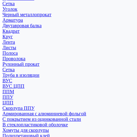
Сетка
Уголок
Черный металлопрокат
Арматура
Двутавровая балка
Квадрат
Круг
Лента
Листы
Полоса
Проволока
Рулонный прокат
Сетка
Труба в изоляции
ВУС
ВУС ЦПП
ППМ
ППУ
ЦПП
Скорлупа ППУ
Армированная с алюминиевой фольгой
С покрытием из оцинкованной стали
В стеклопластиковой оболочке
Хомуты для скорлупы
Полиуретановый клей