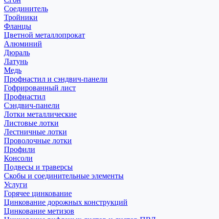
Соединитель
Тройники
Фланцы
Цветной металлопрокат
Алюминий
Дюраль
Латунь
Медь
Профнастил и сэндвич-панели
Гофрированный лист
Профнастил
Сэндвич-панели
Лотки металлические
Листовые лотки
Лестничные лотки
Проволочные лотки
Профили
Консоли
Подвесы и траверсы
Скобы и соединительные элементы
Услуги
Горячее цинкование
Цинкование дорожных конструкций
Цинкование метизов