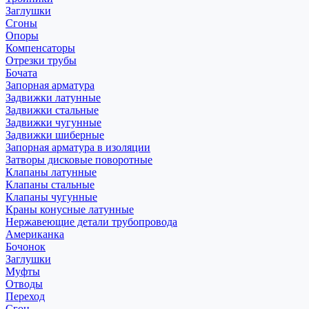
Заглушки
Сгоны
Опоры
Компенсаторы
Отрезки трубы
Бочата
Запорная арматура
Задвижки латунные
Задвижки стальные
Задвижки чугунные
Задвижки шиберные
Запорная арматура в изоляции
Затворы дисковые поворотные
Клапаны латунные
Клапаны стальные
Клапаны чугунные
Краны конусные латунные
Нержавеющие детали трубопровода
Американка
Бочонок
Заглушки
Муфты
Отводы
Переход
Сгон