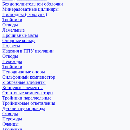
Без дополнительной оболочки
Минераловатные цилиндры
Цилиндры (скорлупы)
Тройники
Отводы
Ламельные
Прошивные маты
Опорные кольца
Подвесы
Изделия в ППУ изоляции
Отводы
Переходы
Тройники
Неподвижные опоры
Cильфонный компенсатор
Z-образные элементы
Концевые элементы
Стартовые компенсаторы
Тройники параллельные
Тройниковые ответвления
Детали трубопровода
Отводы
Переходы
Фланцы
Тройники