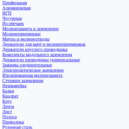
Профильная
Алюминиевая
ВГП
Чугунные
Из обечаек
Молниезащита и заземление
Молниеприемники
Мачты и молниеотводы
Держатели для мачт и молниеприемников
Держатели круглого проводника
Комплекты модульного заземления
Держатели проводника универсальные
Зажимы соединительные
Электролитическое заземление
Изолированная молниезащита
Стержни заземления
Нержавейка
Балки
Квадрат
Круг
Лента
Лист
Полоса
Проволока
Рулонная сталь