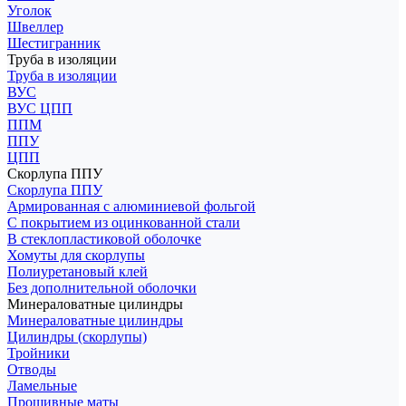
Уголок
Швеллер
Шестигранник
Труба в изоляции
Труба в изоляции
ВУС
ВУС ЦПП
ППМ
ППУ
ЦПП
Скорлупа ППУ
Скорлупа ППУ
Армированная с алюминиевой фольгой
С покрытием из оцинкованной стали
В стеклопластиковой оболочке
Хомуты для скорлупы
Полиуретановый клей
Без дополнительной оболочки
Минераловатные цилиндры
Минераловатные цилиндры
Цилиндры (скорлупы)
Тройники
Отводы
Ламельные
Прошивные маты