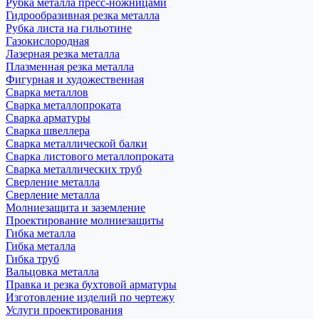
Рубка металла пресс-ножницами
Гидрообразивная резка металла
Рубка листа на гильотине
Газокислородная
Лазерная резка металла
Плазменная резка металла
Фигурная и художественная
Сварка металлов
Сварка металлопроката
Сварка арматуры
Сварка швеллера
Сварка металлической балки
Сварка листового металлопроката
Сварка металлических труб
Сверление металла
Сверление металла
Молниезащита и заземление
Проектирование молниезащиты
Гибка металла
Гибка металла
Гибка труб
Вальцовка металла
Правка и резка бухтовой арматуры
Изготовление изделий по чертежу
Услуги проектирования