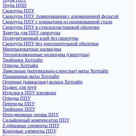
Труба ЦПП
Скорлупа ППУ
Скорлупа ППУ Армированная с алюминиевой фольгой
Скорлупа ППУ с покрытием из оцинкованной стали
Скорлупа ППУ в стеклопластиковой оболочке
Хомуты для ППУ скорлупы
Полиуретановый клей без скорлупы
Скорлупа ППУ без дополнительной оболочки
Минераловатные цилиндры
Теплоизоляционые цилиндры (скорлупы)
Тройники Хотпайп
Отводы Хотпайп
Ламельные (вертикально-слоистые) маты Хотпайп
Прошивные маты Хотпайп
Опорные (каркасные) кольца Хотпайп
Подвес для труб
Изделия в ППУ изоляции
Отводы ППУ
Переходы ППУ
Тройники ППУ
Неподвижные опоры ППУ
Cильфонный компенсатор ППУ
Z-образные элементы ППУ
Концевые элементы ППУ