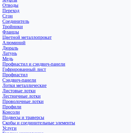
Отводы
Переход
Сгон
Соединитель
Тройники
Фланцы
Цветной металлопрокат
Алюминий
Дюраль
Латунь
Медь
Профнастил и сэндвич-панели
Гофрированный лист
Профнастил
Сэндвич-панели
Лотки металлические
Листовые лотки
Лестничные лотки
Проволочные лотки
Профили
Консоли
Подвесы и траверсы
Скобы и соединительные элементы
Услуги