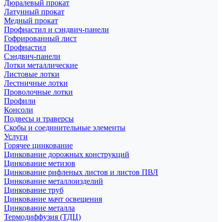
Дюралевый прокат
Латунный прокат
Медный прокат
Профнастил и сэндвич-панели
Гофрированный лист
Профнастил
Сэндвич-панели
Лотки металлические
Листовые лотки
Лестничные лотки
Проволочные лотки
Профили
Консоли
Подвесы и траверсы
Скобы и соединительные элементы
Услуги
Горячее цинкование
Цинкование дорожных конструкций
Цинкование метизов
Цинкование рифленых листов и листов ПВЛ
Цинкование металлоизделий
Цинкование труб
Цинкование мачт освещения
Цинкование металла
Термодиффузия (ТДЦ)