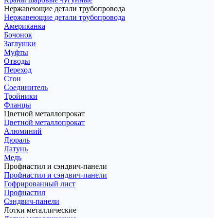
Нержавеющие детали трубопровода
Нержавеющие детали трубопровода
Американка
Бочонок
Заглушки
Муфты
Отводы
Переход
Сгон
Соединитель
Тройники
Фланцы
Цветной металлопрокат
Цветной металлопрокат
Алюминий
Дюраль
Латунь
Медь
Профнастил и сэндвич-панели
Профнастил и сэндвич-панели
Гофрированный лист
Профнастил
Сэндвич-панели
Лотки металлические