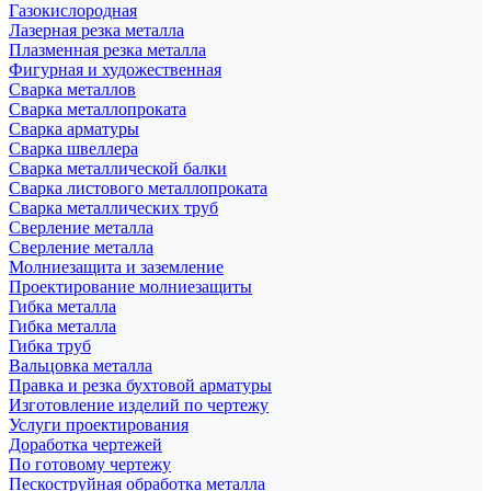
Газокислородная
Лазерная резка металла
Плазменная резка металла
Фигурная и художественная
Сварка металлов
Сварка металлопроката
Сварка арматуры
Сварка швеллера
Сварка металлической балки
Сварка листового металлопроката
Сварка металлических труб
Сверление металла
Сверление металла
Молниезащита и заземление
Проектирование молниезащиты
Гибка металла
Гибка металла
Гибка труб
Вальцовка металла
Правка и резка бухтовой арматуры
Изготовление изделий по чертежу
Услуги проектирования
Доработка чертежей
По готовому чертежу
Пескоструйная обработка металла