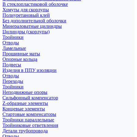
В стеклопластиковой оболочке
Хомуты для скорлупы
Полиуретановый клей
Без дополнительной оболочки
Минераловатные цилиндры
Цилиндры (скорлупы)
Тройники
Отводы
Ламельные
Прошивные маты
Опорные кольца
Подвесы
Изделия в ППУ изоляции
Отводы
Переходы
Тройники
Неподвижные опоры
Cильфонный компенсатор
Z-образные элементы
Концевые элементы
Стартовые компенсаторы
Тройники параллельные
Тройниковые ответвления
Детали трубопровода
Отводы