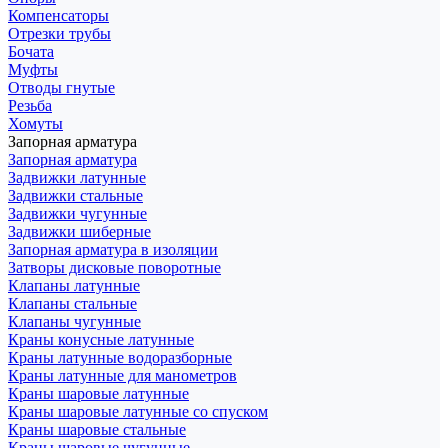
Компенсаторы
Отрезки трубы
Бочата
Муфты
Отводы гнутые
Резьба
Хомуты
Запорная арматура
Запорная арматура
Задвижки латунные
Задвижки стальные
Задвижки чугунные
Задвижки шиберные
Запорная арматура в изоляции
Затворы дисковые поворотные
Клапаны латунные
Клапаны стальные
Клапаны чугунные
Краны конусные латунные
Краны латунные водоразборные
Краны латунные для манометров
Краны шаровые латунные
Краны шаровые латунные со спуском
Краны шаровые стальные
Краны шаровые чугунные