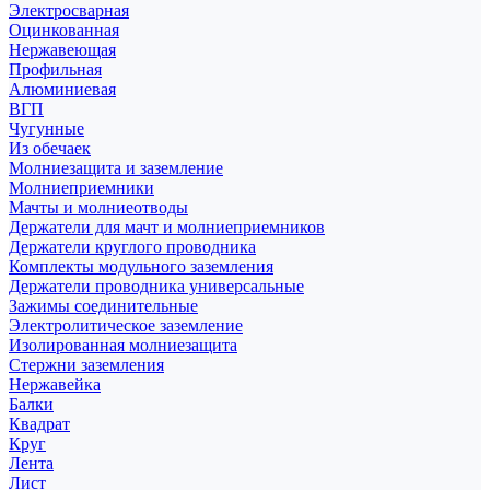
Электросварная
Оцинкованная
Нержавеющая
Профильная
Алюминиевая
ВГП
Чугунные
Из обечаек
Молниезащита и заземление
Молниеприемники
Мачты и молниеотводы
Держатели для мачт и молниеприемников
Держатели круглого проводника
Комплекты модульного заземления
Держатели проводника универсальные
Зажимы соединительные
Электролитическое заземление
Изолированная молниезащита
Стержни заземления
Нержавейка
Балки
Квадрат
Круг
Лента
Лист