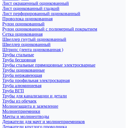
Лист окрашенный оцинкованный
Лист оцинкованный гладкий
Лист перфорированный оцинкованный
Проволока оцинкованная
Рулон оцинкованный
Рулон оцинкованный с полимерный покрытием
Сетка оцинкованная
Швеллер гнутый оцинкованный
Швеллер оцинкованный
Штрипс (лента оцинкованная )
Трубы стальные
Труба бесшовная
Трубы стальные прямошовные электросварные
Трубы оцинкованные
Труба нержавеющая
Труба профильная электросварная
Труба алюминиевая
Труба ВГП
Трубы для канализации и детали
Трубы из обечаек
Молниезащита и заземление
Молниеприемники
Мачты и молниеотводы
Держатели для мачт и молниеприемников
Держатели круглого проводника