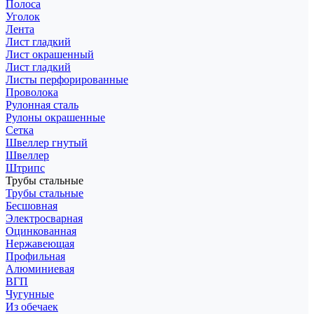
Полоса
Уголок
Лента
Лист гладкий
Лист окрашенный
Лист гладкий
Листы перфорированные
Проволока
Рулонная сталь
Рулоны окрашенные
Сетка
Швеллер гнутый
Швеллер
Штрипс
Трубы стальные
Трубы стальные
Бесшовная
Электросварная
Оцинкованная
Нержавеющая
Профильная
Алюминиевая
ВГП
Чугунные
Из обечаек