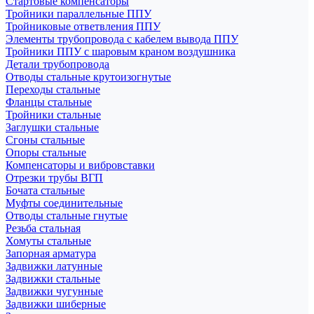
Стартовые компенсаторы
Тройники параллельные ППУ
Тройниковые ответвления ППУ
Элементы трубопровода с кабелем вывода ППУ
Тройники ППУ с шаровым краном воздушника
Детали трубопровода
Отводы стальные крутоизогнутые
Переходы стальные
Фланцы стальные
Тройники стальные
Заглушки стальные
Сгоны стальные
Опоры стальные
Компенсаторы и вибровставки
Отрезки трубы ВГП
Бочата стальные
Муфты соединительные
Отводы стальные гнутые
Резьба стальная
Хомуты стальные
Запорная арматура
Задвижки латунные
Задвижки стальные
Задвижки чугунные
Задвижки шиберные