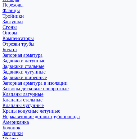
Переходы
Фланцы
Тройники
Заглушки
Сгоны
Опоры
Компенсаторы
Отрезки трубы
Бочата
Запорная арматура
Задвижки латунные
Задвижки стальные
Задвижки чугунные
Задвижки шиберные
Запорная арматура в изоляции
Затворы дисковые поворотные
Клапаны латунные
Клапаны стальные
Клапаны чугунные
Краны конусные латунные
Нержавеющие детали трубопровода
Американка
Бочонок
Заглушки
Муфты