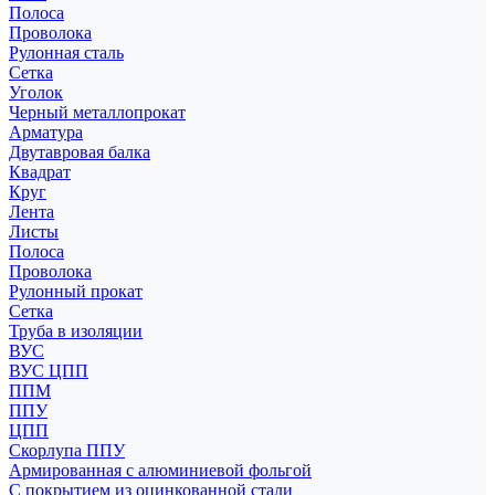
Полоса
Проволока
Рулонная сталь
Сетка
Уголок
Черный металлопрокат
Арматура
Двутавровая балка
Квадрат
Круг
Лента
Листы
Полоса
Проволока
Рулонный прокат
Сетка
Труба в изоляции
ВУС
ВУС ЦПП
ППМ
ППУ
ЦПП
Скорлупа ППУ
Армированная с алюминиевой фольгой
С покрытием из оцинкованной стали