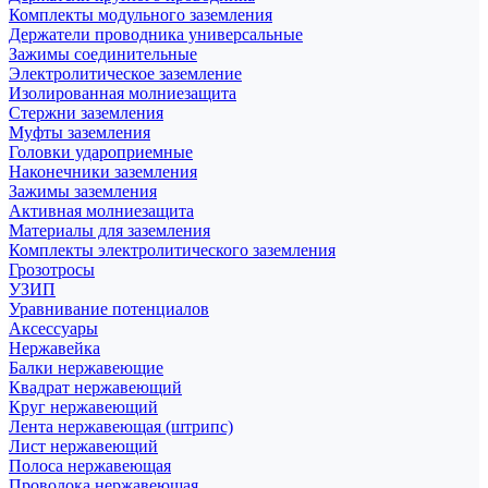
Комплекты модульного заземления
Держатели проводника универсальные
Зажимы соединительные
Электролитическое заземление
Изолированная молниезащита
Стержни заземления
Муфты заземления
Головки удароприемные
Наконечники заземления
Зажимы заземления
Активная молниезащита
Материалы для заземления
Комплекты электролитического заземления
Грозотросы
УЗИП
Уравнивание потенциалов
Аксессуары
Нержавейка
Балки нержавеющие
Квадрат нержавеющий
Круг нержавеющий
Лента нержавеющая (штрипс)
Лист нержавеющий
Полоса нержавеющая
Проволока нержавеющая