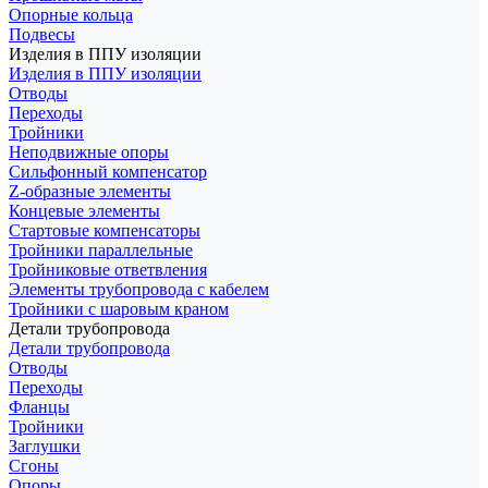
Опорные кольца
Подвесы
Изделия в ППУ изоляции
Изделия в ППУ изоляции
Отводы
Переходы
Тройники
Неподвижные опоры
Cильфонный компенсатор
Z-образные элементы
Концевые элементы
Стартовые компенсаторы
Тройники параллельные
Тройниковые ответвления
Элементы трубопровода с кабелем
Тройники с шаровым краном
Детали трубопровода
Детали трубопровода
Отводы
Переходы
Фланцы
Тройники
Заглушки
Сгоны
Опоры