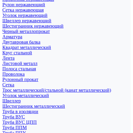
Рулон нержавеющий
Сетка нержавеющая
Уголок нержавеющий
Швеллер нержавеющий
Шестигранник нержавеющий
Черный металлопрокат
Арматура
Двутавровая балка
Квадрат металлический
Круг стальной
Лента
Листовой металл
Полоса стальная
Проволока
Рулонный прокат
Сетка
Трос металлический/стальной (канат металлический)
Уголок металлический
Швеллер
Шестигранник металлический
Труба в изоляции
Труба ВУС
Труба ВУС ЦПП
Труба ППМ
Труба ППУ