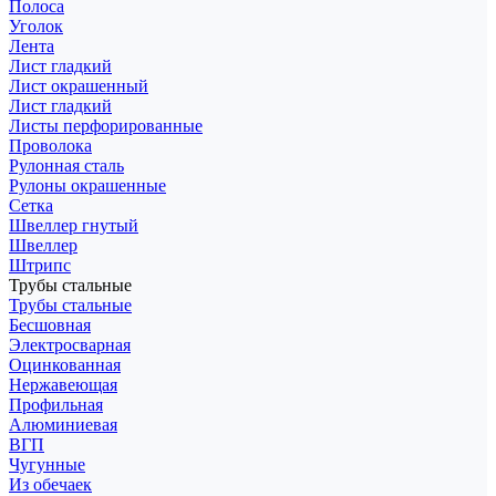
Полоса
Уголок
Лента
Лист гладкий
Лист окрашенный
Лист гладкий
Листы перфорированные
Проволока
Рулонная сталь
Рулоны окрашенные
Сетка
Швеллер гнутый
Швеллер
Штрипс
Трубы стальные
Трубы стальные
Бесшовная
Электросварная
Оцинкованная
Нержавеющая
Профильная
Алюминиевая
ВГП
Чугунные
Из обечаек