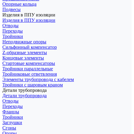
Опорные кольца
Подвесы
Изделия в ППУ изоляции
Изделия в ППУ изоляции
Отводы
Переходы
Тройники
Неподвижные опоры
Cильфонный компенсатор
Z-образные элементы
Концевые элементы
Стартовые компенсаторы
Тройники параллельные
Тройниковые ответвления
Элементы трубопровода с кабелем
Тройники с шаровым краном
Детали трубопровода
Детали трубопровода
Отводы
Переходы
Фланцы
Тройники
Заглушки
Сгоны
Опоры