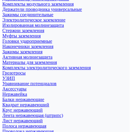
Комплекты модульного заземления
Держатели проводника универсальные
Зажимы соединительные
Электролитическое заземление
Изолированная молниезащита
Стержни заземления
Муфты заземления
Головки удароприемные
Наконечники заземления
Зажимы заземления
Активная молниезащита
Материалы для заземления
Комплекты электролитического заземления
Грозотросы
УЗИП
Уравнивание потенциалов
Аксессуары
Нержавейка
Балки нержавеющие
Квадрат нержавеющий
Круг нержавеющий
Лента нержавеющая (штрипс)
Лист нержавеющий
Полоса нержавеющая
Проволока нержавеющая