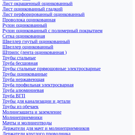
Лист окрашенный оцинкованный
Лист оцинкованный гладкий
Лист перфорированный оцинкованный
Проволока оцинкованная
Рулон оцинкованный
Рулон оцинкованный с полимерный покрытием
Сетка оцинкованная
Швеллер гнутый оцинкованный
Швеллер оцинкованный
Штрипс (лента оцинкованная )
Трубы стальные
Труба бесшовная
Трубы стальные прямошовные электросварные
Трубы оцинкованные
Труба нержавеющая
Труба профильная электросварная
Труба алюминиевая
Труба ВГП
Трубы для канализации и детали
Трубы из обечаек
Молниезащита и заземление
Молниеприемники
Мачты и молниеотводы
Держатели для мачт и молниеприемников
Держатели круглого проводника