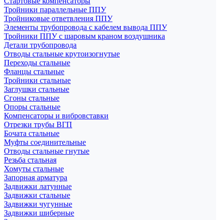
Стартовые компенсаторы
Тройники параллельные ППУ
Тройниковые ответвления ППУ
Элементы трубопровода с кабелем вывода ППУ
Тройники ППУ с шаровым краном воздушника
Детали трубопровода
Отводы стальные крутоизогнутые
Переходы стальные
Фланцы стальные
Тройники стальные
Заглушки стальные
Сгоны стальные
Опоры стальные
Компенсаторы и вибровставки
Отрезки трубы ВГП
Бочата стальные
Муфты соединительные
Отводы стальные гнутые
Резьба стальная
Хомуты стальные
Запорная арматура
Задвижки латунные
Задвижки стальные
Задвижки чугунные
Задвижки шиберные