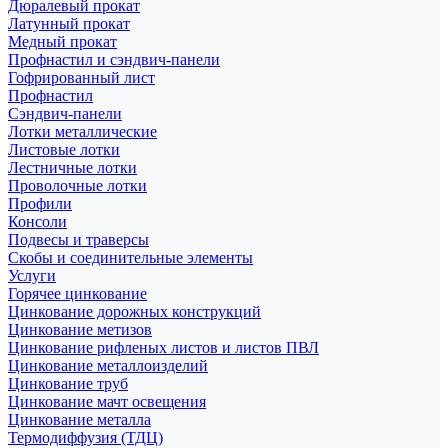
Дюралевый прокат
Латунный прокат
Медный прокат
Профнастил и сэндвич-панели
Гофрированный лист
Профнастил
Сэндвич-панели
Лотки металлические
Листовые лотки
Лестничные лотки
Проволочные лотки
Профили
Консоли
Подвесы и траверсы
Скобы и соединительные элементы
Услуги
Горячее цинкование
Цинкование дорожных конструкций
Цинкование метизов
Цинкование рифленых листов и листов ПВЛ
Цинкование металлоизделий
Цинкование труб
Цинкование мачт освещения
Цинкование металла
Термодиффузия (ТДЦ)