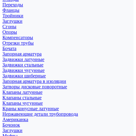
Переходы
Фланцы
Тройники
Заглушки
Сгоны
Опоры
Компенсаторы
Отрезки трубы
Бочата
Запорная арматура
Задвижки латунные
Задвижки стальные
Задвижки чугунные
Задвижки шиберные
Запорная арматура в изоляции
Затворы дисковые поворотные
Клапаны латунные
Клапаны стальные
Клапаны чугунные
Краны конусные латунные
Нержавеющие детали трубопровода
Американка
Бочонок
Заглушки
Муфты