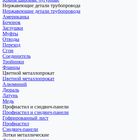
Нержавеющие детали трубопровода
Нержавеющие детали трубопровода
Американка
Бочонок
Заглушки
Муфты
Отводы
Переход
Сгон
Соединитель
Тройники
Фланцы
Цветной металлопрокат
Цветной металлопрокат
Алюминий
Дюраль
Латунь
Медь
Профнастил и сэндвич-панели
Профнастил и сэндвич-панели
Гофрированный лист
Профнастил
Сэндвич-панели
Лотки металлические