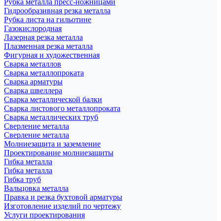
Рубка металла пресс-ножницами
Гидрообразивная резка металла
Рубка листа на гильотине
Газокислородная
Лазерная резка металла
Плазменная резка металла
Фигурная и художественная
Сварка металлов
Сварка металлопроката
Сварка арматуры
Сварка швеллера
Сварка металлической балки
Сварка листового металлопроката
Сварка металлических труб
Сверление металла
Сверление металла
Молниезащита и заземление
Проектирование молниезащиты
Гибка металла
Гибка металла
Гибка труб
Вальцовка металла
Правка и резка бухтовой арматуры
Изготовление изделий по чертежу
Услуги проектирования