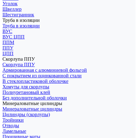
Уголок
Швеллер
Шестигранник
Труба в изоляции
Труба в изоляции
ВУС
ВУС ЦПП
ППМ
ППУ
ЦПП
Скорлупа ППУ
Скорлупа ППУ
Армированная с алюминиевой фольгой
С покрытием из оцинкованной стали
В стеклопластиковой оболочке
Хомуты для скорлупы
Полиуретановый клей
Без дополнительной оболочки
Минераловатные цилиндры
Минераловатные цилиндры
Цилиндры (скорлупы)
Тройники
Отводы
Ламельные
Прошивные маты