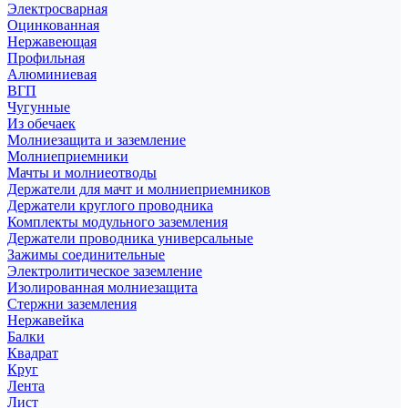
Электросварная
Оцинкованная
Нержавеющая
Профильная
Алюминиевая
ВГП
Чугунные
Из обечаек
Молниезащита и заземление
Молниеприемники
Мачты и молниеотводы
Держатели для мачт и молниеприемников
Держатели круглого проводника
Комплекты модульного заземления
Держатели проводника универсальные
Зажимы соединительные
Электролитическое заземление
Изолированная молниезащита
Стержни заземления
Нержавейка
Балки
Квадрат
Круг
Лента
Лист