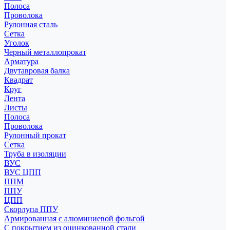
Полоса
Проволока
Рулонная сталь
Сетка
Уголок
Черный металлопрокат
Арматура
Двутавровая балка
Квадрат
Круг
Лента
Листы
Полоса
Проволока
Рулонный прокат
Сетка
Труба в изоляции
ВУС
ВУС ЦПП
ППМ
ППУ
ЦПП
Скорлупа ППУ
Армированная с алюминиевой фольгой
С покрытием из оцинкованной стали