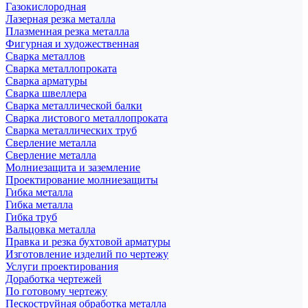
Газокислородная
Лазерная резка металла
Плазменная резка металла
Фигурная и художественная
Сварка металлов
Сварка металлопроката
Сварка арматуры
Сварка швеллера
Сварка металлической балки
Сварка листового металлопроката
Сварка металлических труб
Сверление металла
Сверление металла
Молниезащита и заземление
Проектирование молниезащиты
Гибка металла
Гибка металла
Гибка труб
Вальцовка металла
Правка и резка бухтовой арматуры
Изготовление изделий по чертежу
Услуги проектирования
Доработка чертежей
По готовому чертежу
Пескоструйная обработка металла