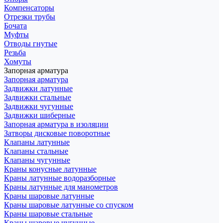
Компенсаторы
Отрезки трубы
Бочата
Муфты
Отводы гнутые
Резьба
Хомуты
Запорная арматура
Запорная арматура
Задвижки латунные
Задвижки стальные
Задвижки чугунные
Задвижки шиберные
Запорная арматура в изоляции
Затворы дисковые поворотные
Клапаны латунные
Клапаны стальные
Клапаны чугунные
Краны конусные латунные
Краны латунные водоразборные
Краны латунные для манометров
Краны шаровые латунные
Краны шаровые латунные со спуском
Краны шаровые стальные
Краны шаровые чугунные