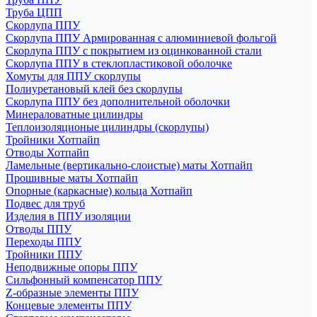
Труба ЦПП
Скорлупа ППУ
Скорлупа ППУ Армированная с алюминиевой фольгой
Скорлупа ППУ с покрытием из оцинкованной стали
Скорлупа ППУ в стеклопластиковой оболочке
Хомуты для ППУ скорлупы
Полиуретановый клей без скорлупы
Скорлупа ППУ без дополнительной оболочки
Минераловатные цилиндры
Теплоизоляционые цилиндры (скорлупы)
Тройники Хотпайп
Отводы Хотпайп
Ламельные (вертикально-слоистые) маты Хотпайп
Прошивные маты Хотпайп
Опорные (каркасные) кольца Хотпайп
Подвес для труб
Изделия в ППУ изоляции
Отводы ППУ
Переходы ППУ
Тройники ППУ
Неподвижные опоры ППУ
Cильфонный компенсатор ППУ
Z-образные элементы ППУ
Концевые элементы ППУ