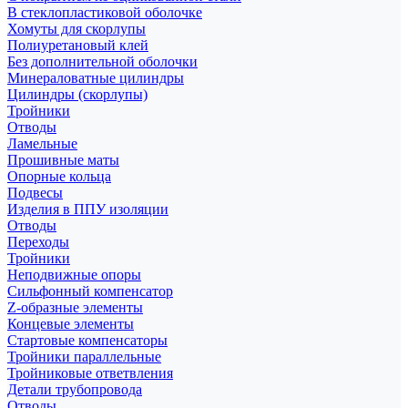
В стеклопластиковой оболочке
Хомуты для скорлупы
Полиуретановый клей
Без дополнительной оболочки
Минераловатные цилиндры
Цилиндры (скорлупы)
Тройники
Отводы
Ламельные
Прошивные маты
Опорные кольца
Подвесы
Изделия в ППУ изоляции
Отводы
Переходы
Тройники
Неподвижные опоры
Cильфонный компенсатор
Z-образные элементы
Концевые элементы
Стартовые компенсаторы
Тройники параллельные
Тройниковые ответвления
Детали трубопровода
Отводы