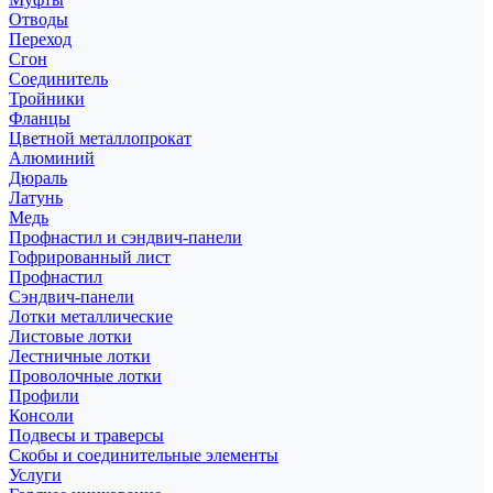
Отводы
Переход
Сгон
Соединитель
Тройники
Фланцы
Цветной металлопрокат
Алюминий
Дюраль
Латунь
Медь
Профнастил и сэндвич-панели
Гофрированный лист
Профнастил
Сэндвич-панели
Лотки металлические
Листовые лотки
Лестничные лотки
Проволочные лотки
Профили
Консоли
Подвесы и траверсы
Скобы и соединительные элементы
Услуги