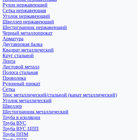
Рулон нержавеющий
Сетка нержавеющая
Уголок нержавеющий
Швеллер нержавеющий
Шестигранник нержавеющий
Черный металлопрокат
Арматура
Двутавровая балка
Квадрат металлический
Круг стальной
Лента
Листовой металл
Полоса стальная
Проволока
Рулонный прокат
Сетка
Трос металлический/стальной (канат металлический)
Уголок металлический
Швеллер
Шестигранник металлический
Труба в изоляции
Труба ВУС
Труба ВУС ЦПП
Труба ППМ
Труба ППУ