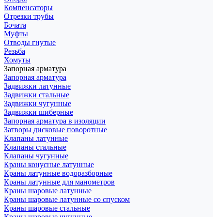
Компенсаторы
Отрезки трубы
Бочата
Муфты
Отводы гнутые
Резьба
Хомуты
Запорная арматура
Запорная арматура
Задвижки латунные
Задвижки стальные
Задвижки чугунные
Задвижки шиберные
Запорная арматура в изоляции
Затворы дисковые поворотные
Клапаны латунные
Клапаны стальные
Клапаны чугунные
Краны конусные латунные
Краны латунные водоразборные
Краны латунные для манометров
Краны шаровые латунные
Краны шаровые латунные со спуском
Краны шаровые стальные
Краны шаровые чугунные