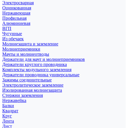
Электросварная
Оцинкованная
Нержавеющая
Профильная
Алюминиевая
ВГП
Чугунные
Из обечаек
Молниезащита и заземление
Молниеприемники
Мачты и молниеотводы
Держатели для мачт и молниеприемников
Держатели круглого проводника
Комплекты модульного заземления
Держатели проводника универсальные
Зажимы соединительные
Электролитическое заземление
Изолированная молниезащита
Стержни заземления
Нержавейка
Балки
Квадрат
Круг
Лента
Лист