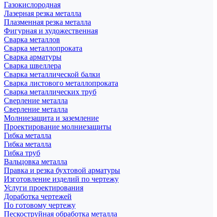
Газокислородная
Лазерная резка металла
Плазменная резка металла
Фигурная и художественная
Сварка металлов
Сварка металлопроката
Сварка арматуры
Сварка швеллера
Сварка металлической балки
Сварка листового металлопроката
Сварка металлических труб
Сверление металла
Сверление металла
Молниезащита и заземление
Проектирование молниезащиты
Гибка металла
Гибка металла
Гибка труб
Вальцовка металла
Правка и резка бухтовой арматуры
Изготовление изделий по чертежу
Услуги проектирования
Доработка чертежей
По готовому чертежу
Пескоструйная обработка металла