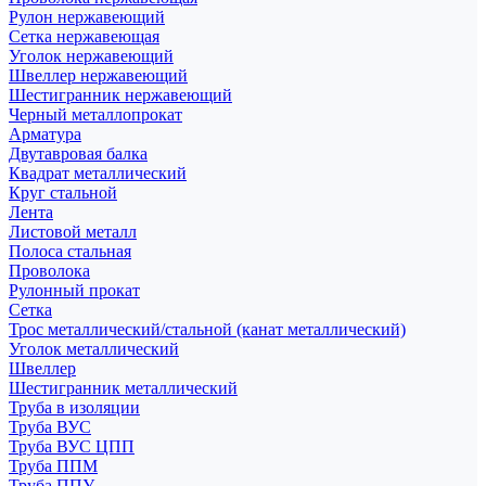
Рулон нержавеющий
Сетка нержавеющая
Уголок нержавеющий
Швеллер нержавеющий
Шестигранник нержавеющий
Черный металлопрокат
Арматура
Двутавровая балка
Квадрат металлический
Круг стальной
Лента
Листовой металл
Полоса стальная
Проволока
Рулонный прокат
Сетка
Трос металлический/стальной (канат металлический)
Уголок металлический
Швеллер
Шестигранник металлический
Труба в изоляции
Труба ВУС
Труба ВУС ЦПП
Труба ППМ
Труба ППУ