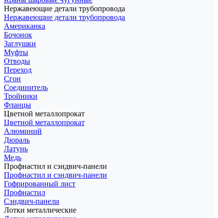
Нержавеющие детали трубопровода
Нержавеющие детали трубопровода
Американка
Бочонок
Заглушки
Муфты
Отводы
Переход
Сгон
Соединитель
Тройники
Фланцы
Цветной металлопрокат
Цветной металлопрокат
Алюминий
Дюраль
Латунь
Медь
Профнастил и сэндвич-панели
Профнастил и сэндвич-панели
Гофрированный лист
Профнастил
Сэндвич-панели
Лотки металлические