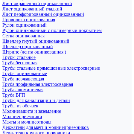
Лист окрашенный оцинкованный
Лист оцинкованный гладкий
Лист перфорированный оцинкованный
Проволока оцинкованная
Рулон оцинкованный
Рулон оцинкованный с полимерный покрытием
Сетка оцинкованная
Швеллер гнутый оцинкованный
Швеллер оцинкованный
Штрипс (лента оцинкованная )
Трубы стальные
Труба бесшовная
Трубы стальные прямошовные электросварные
Трубы оцинкованные
Труба нержавеющая
Труба профильная электросварная
Труба алюминиевая
Труба ВГП
Трубы для канализации и детали
Трубы из обечаек
Молниезащита и заземление
Молниеприемники
Мачты и молниеотводы
Держатели для мачт и молниеприемников
Держатели круглого проводника