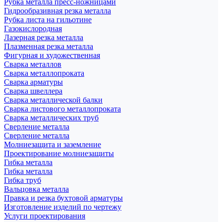
Рубка металла пресс-ножницами
Гидрообразивная резка металла
Рубка листа на гильотине
Газокислородная
Лазерная резка металла
Плазменная резка металла
Фигурная и художественная
Сварка металлов
Сварка металлопроката
Сварка арматуры
Сварка швеллера
Сварка металлической балки
Сварка листового металлопроката
Сварка металлических труб
Сверление металла
Сверление металла
Молниезащита и заземление
Проектирование молниезащиты
Гибка металла
Гибка металла
Гибка труб
Вальцовка металла
Правка и резка бухтовой арматуры
Изготовление изделий по чертежу
Услуги проектирования