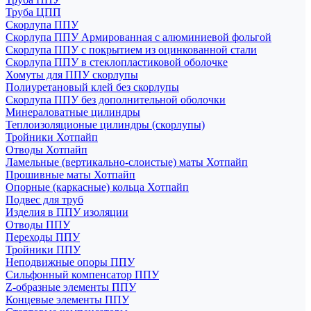
Труба ЦПП
Скорлупа ППУ
Скорлупа ППУ Армированная с алюминиевой фольгой
Скорлупа ППУ с покрытием из оцинкованной стали
Скорлупа ППУ в стеклопластиковой оболочке
Хомуты для ППУ скорлупы
Полиуретановый клей без скорлупы
Скорлупа ППУ без дополнительной оболочки
Минераловатные цилиндры
Теплоизоляционые цилиндры (скорлупы)
Тройники Хотпайп
Отводы Хотпайп
Ламельные (вертикально-слоистые) маты Хотпайп
Прошивные маты Хотпайп
Опорные (каркасные) кольца Хотпайп
Подвес для труб
Изделия в ППУ изоляции
Отводы ППУ
Переходы ППУ
Тройники ППУ
Неподвижные опоры ППУ
Cильфонный компенсатор ППУ
Z-образные элементы ППУ
Концевые элементы ППУ