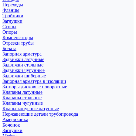
Переходы
Фланцы
Тройники
Заглушки
Сгоны
Опоры
Компенсаторы
Отрезки трубы
Бочата
Запорная арматура
Задвижки латунные
Задвижки стальные
Задвижки чугунные
Задвижки шиберные
Запорная арматура в изоляции
Затворы дисковые поворотные
Клапаны латунные
Клапаны стальные
Клапаны чугунные
Краны конусные латунные
Нержавеющие детали трубопровода
Американка
Бочонок
Заглушки
Муфты