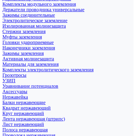
Комплекты модульного заземления
Держатели проводника универсальные
Зажимы соединительные
Электролитическое заземление
Изолированная молниезащита
Стержни заземления
Муфты заземления
Головки удароприемные
Наконечники заземления
Зажимы заземления
Активная молниезащита
Материалы для заземления
Комплекты электролитического заземления
Грозотросы
УЗИП
Уравнивание потенциалов
Аксессуары
Нержавейка
Балки нержавеющие
Квадрат нержавеющий
Круг нержавеющий
Лента нержавеющая (штрипс)
Лист нержавеющий
Полоса нержавеющая
Проволока нержавеющая