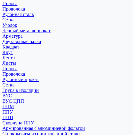
Полоса
Проволока
Рулонная сталь
Сетка
Уголок
Черный металлопрокат
Арматура
Двутавровая балка
Квадрат
Круг
Лента
Листы
Полоса
Проволока
Рулонный прокат
Сетка
Труба в изоляции
ВУС
ВУС ЦПП
ППМ
ППУ
ЦПП
Скорлупа ППУ
Армированная с алюминиевой фольгой
С покрытием из оцинкованной стали