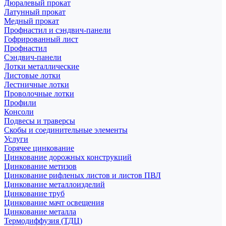
Дюралевый прокат
Латунный прокат
Медный прокат
Профнастил и сэндвич-панели
Гофрированный лист
Профнастил
Сэндвич-панели
Лотки металлические
Листовые лотки
Лестничные лотки
Проволочные лотки
Профили
Консоли
Подвесы и траверсы
Скобы и соединительные элементы
Услуги
Горячее цинкование
Цинкование дорожных конструкций
Цинкование метизов
Цинкование рифленых листов и листов ПВЛ
Цинкование металлоизделий
Цинкование труб
Цинкование мачт освещения
Цинкование металла
Термодиффузия (ТДЦ)