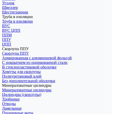
Уголок
Швеллер
Шестигранник
Труба в изоляции
Труба в изоляции
ВУС
ВУС ЦПП
ППМ
ППУ
ЦПП
Скорлупа ППУ
Скорлупа ППУ
Армированная с алюминиевой фольгой
С покрытием из оцинкованной стали
В стеклопластиковой оболочке
Хомуты для скорлупы
Полиуретановый клей
Без дополнительной оболочки
Минераловатные цилиндры
Минераловатные цилиндры
Цилиндры (скорлупы)
Тройники
Отводы
Ламельные
Прошивные маты