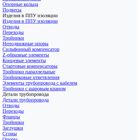
Опорные кольца
Подвесы
Изделия в ППУ изоляции
Изделия в ППУ изоляции
Отводы
Переходы
Тройники
Неподвижные опоры
Cильфонный компенсатор
Z-образные элементы
Концевые элементы
Стартовые компенсаторы
Тройники параллельные
Тройниковые ответвления
Элементы трубопровода с кабелем
Тройники с шаровым краном
Детали трубопровода
Детали трубопровода
Отводы
Переходы
Фланцы
Тройники
Заглушки
Сгоны
Опоры