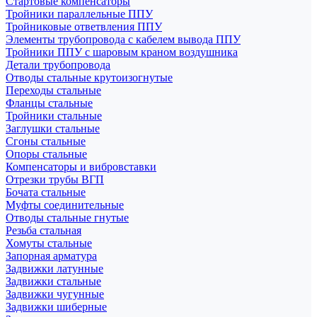
Стартовые компенсаторы
Тройники параллельные ППУ
Тройниковые ответвления ППУ
Элементы трубопровода с кабелем вывода ППУ
Тройники ППУ с шаровым краном воздушника
Детали трубопровода
Отводы стальные крутоизогнутые
Переходы стальные
Фланцы стальные
Тройники стальные
Заглушки стальные
Сгоны стальные
Опоры стальные
Компенсаторы и вибровставки
Отрезки трубы ВГП
Бочата стальные
Муфты соединительные
Отводы стальные гнутые
Резьба стальная
Хомуты стальные
Запорная арматура
Задвижки латунные
Задвижки стальные
Задвижки чугунные
Задвижки шиберные