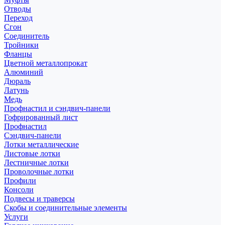
Отводы
Переход
Сгон
Соединитель
Тройники
Фланцы
Цветной металлопрокат
Алюминий
Дюраль
Латунь
Медь
Профнастил и сэндвич-панели
Гофрированный лист
Профнастил
Сэндвич-панели
Лотки металлические
Листовые лотки
Лестничные лотки
Проволочные лотки
Профили
Консоли
Подвесы и траверсы
Скобы и соединительные элементы
Услуги