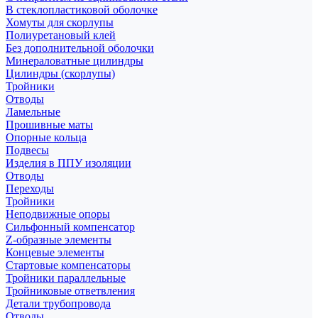
В стеклопластиковой оболочке
Хомуты для скорлупы
Полиуретановый клей
Без дополнительной оболочки
Минераловатные цилиндры
Цилиндры (скорлупы)
Тройники
Отводы
Ламельные
Прошивные маты
Опорные кольца
Подвесы
Изделия в ППУ изоляции
Отводы
Переходы
Тройники
Неподвижные опоры
Cильфонный компенсатор
Z-образные элементы
Концевые элементы
Стартовые компенсаторы
Тройники параллельные
Тройниковые ответвления
Детали трубопровода
Отводы