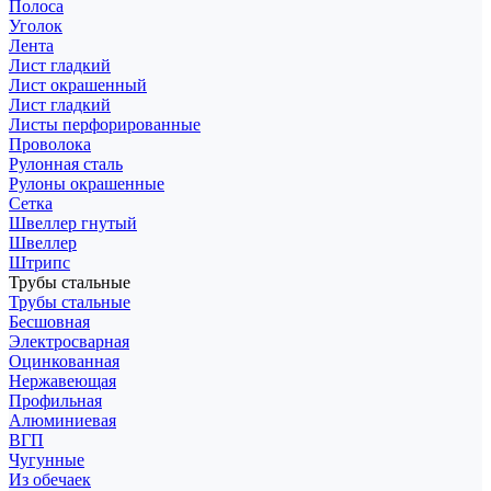
Полоса
Уголок
Лента
Лист гладкий
Лист окрашенный
Лист гладкий
Листы перфорированные
Проволока
Рулонная сталь
Рулоны окрашенные
Сетка
Швеллер гнутый
Швеллер
Штрипс
Трубы стальные
Трубы стальные
Бесшовная
Электросварная
Оцинкованная
Нержавеющая
Профильная
Алюминиевая
ВГП
Чугунные
Из обечаек