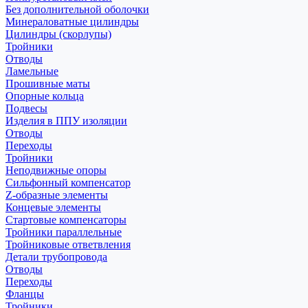
Без дополнительной оболочки
Минераловатные цилиндры
Цилиндры (скорлупы)
Тройники
Отводы
Ламельные
Прошивные маты
Опорные кольца
Подвесы
Изделия в ППУ изоляции
Отводы
Переходы
Тройники
Неподвижные опоры
Cильфонный компенсатор
Z-образные элементы
Концевые элементы
Стартовые компенсаторы
Тройники параллельные
Тройниковые ответвления
Детали трубопровода
Отводы
Переходы
Фланцы
Тройники