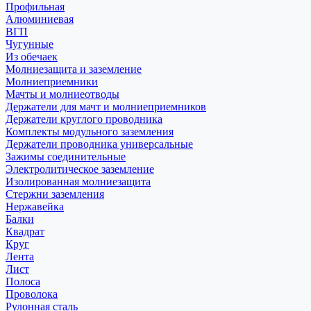
Профильная
Алюминиевая
ВГП
Чугунные
Из обечаек
Молниезащита и заземление
Молниеприемники
Мачты и молниеотводы
Держатели для мачт и молниеприемников
Держатели круглого проводника
Комплекты модульного заземления
Держатели проводника универсальные
Зажимы соединительные
Электролитическое заземление
Изолированная молниезащита
Стержни заземления
Нержавейка
Балки
Квадрат
Круг
Лента
Лист
Полоса
Проволока
Рулонная сталь