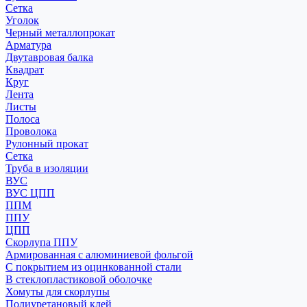
Сетка
Уголок
Черный металлопрокат
Арматура
Двутавровая балка
Квадрат
Круг
Лента
Листы
Полоса
Проволока
Рулонный прокат
Сетка
Труба в изоляции
ВУС
ВУС ЦПП
ППМ
ППУ
ЦПП
Скорлупа ППУ
Армированная с алюминиевой фольгой
С покрытием из оцинкованной стали
В стеклопластиковой оболочке
Хомуты для скорлупы
Полиуретановый клей