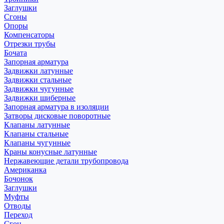
Заглушки
Сгоны
Опоры
Компенсаторы
Отрезки трубы
Бочата
Запорная арматура
Задвижки латунные
Задвижки стальные
Задвижки чугунные
Задвижки шиберные
Запорная арматура в изоляции
Затворы дисковые поворотные
Клапаны латунные
Клапаны стальные
Клапаны чугунные
Краны конусные латунные
Нержавеющие детали трубопровода
Американка
Бочонок
Заглушки
Муфты
Отводы
Переход
Сгон