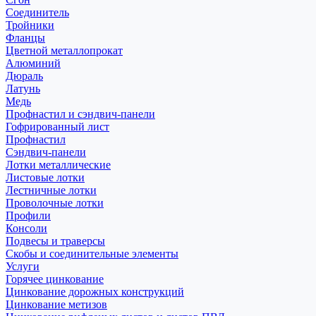
Соединитель
Тройники
Фланцы
Цветной металлопрокат
Алюминий
Дюраль
Латунь
Медь
Профнастил и сэндвич-панели
Гофрированный лист
Профнастил
Сэндвич-панели
Лотки металлические
Листовые лотки
Лестничные лотки
Проволочные лотки
Профили
Консоли
Подвесы и траверсы
Скобы и соединительные элементы
Услуги
Горячее цинкование
Цинкование дорожных конструкций
Цинкование метизов