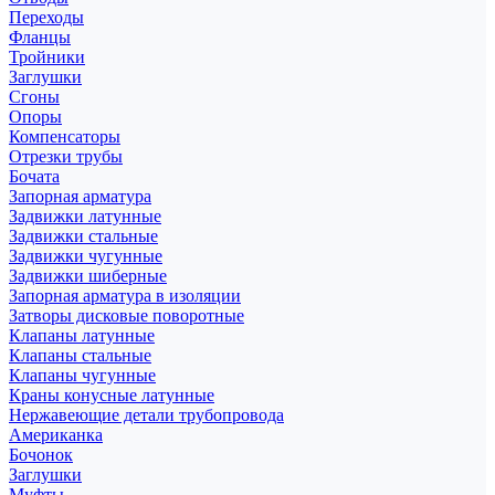
Переходы
Фланцы
Тройники
Заглушки
Сгоны
Опоры
Компенсаторы
Отрезки трубы
Бочата
Запорная арматура
Задвижки латунные
Задвижки стальные
Задвижки чугунные
Задвижки шиберные
Запорная арматура в изоляции
Затворы дисковые поворотные
Клапаны латунные
Клапаны стальные
Клапаны чугунные
Краны конусные латунные
Нержавеющие детали трубопровода
Американка
Бочонок
Заглушки
Муфты