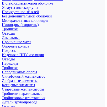
В стеклопластиковой оболочке
Хомуты для скорлупы
Полиуретановый клей
Без дополнительной оболочки
Минераловатные цилиндры
Цилиндры (скорлупы)
Тройники
Отводы
Ламельные
Прошивные маты
Опорные кольца
Подвесы
Изделия в ППУ изоляции
Отводы
Переходы
Тройники
Неподвижные опоры
Cильфонный компенсатор
Z-образные элементы
Концевые элементы
Стартовые компенсаторы
Тройники параллельные
Тройниковые ответвления
Детали трубопровода
Отводы