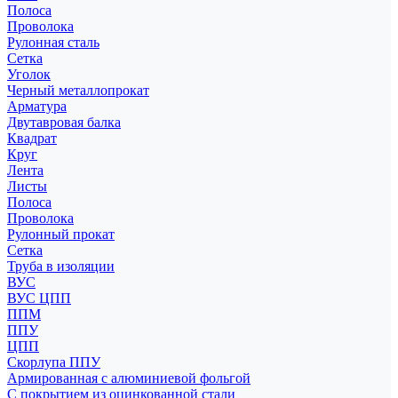
Полоса
Проволока
Рулонная сталь
Сетка
Уголок
Черный металлопрокат
Арматура
Двутавровая балка
Квадрат
Круг
Лента
Листы
Полоса
Проволока
Рулонный прокат
Сетка
Труба в изоляции
ВУС
ВУС ЦПП
ППМ
ППУ
ЦПП
Скорлупа ППУ
Армированная с алюминиевой фольгой
С покрытием из оцинкованной стали