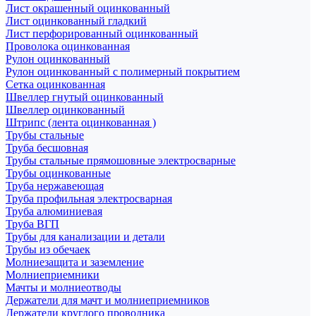
Лист окрашенный оцинкованный
Лист оцинкованный гладкий
Лист перфорированный оцинкованный
Проволока оцинкованная
Рулон оцинкованный
Рулон оцинкованный с полимерный покрытием
Сетка оцинкованная
Швеллер гнутый оцинкованный
Швеллер оцинкованный
Штрипс (лента оцинкованная )
Трубы стальные
Труба бесшовная
Трубы стальные прямошовные электросварные
Трубы оцинкованные
Труба нержавеющая
Труба профильная электросварная
Труба алюминиевая
Труба ВГП
Трубы для канализации и детали
Трубы из обечаек
Молниезащита и заземление
Молниеприемники
Мачты и молниеотводы
Держатели для мачт и молниеприемников
Держатели круглого проводника