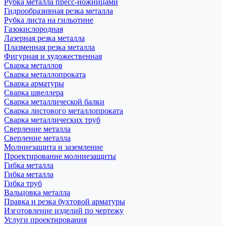
Рубка металла пресс-ножницами
Гидрообразивная резка металла
Рубка листа на гильотине
Газокислородная
Лазерная резка металла
Плазменная резка металла
Фигурная и художественная
Сварка металлов
Сварка металлопроката
Сварка арматуры
Сварка швеллера
Сварка металлической балки
Сварка листового металлопроката
Сварка металлических труб
Сверление металла
Сверление металла
Молниезащита и заземление
Проектирование молниезащиты
Гибка металла
Гибка металла
Гибка труб
Вальцовка металла
Правка и резка бухтовой арматуры
Изготовление изделий по чертежу
Услуги проектирования