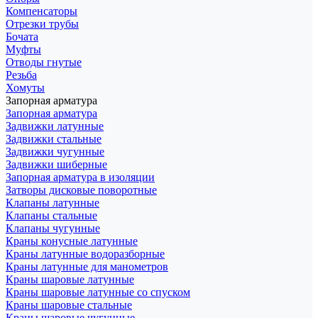
Компенсаторы
Отрезки трубы
Бочата
Муфты
Отводы гнутые
Резьба
Хомуты
Запорная арматура
Запорная арматура
Задвижки латунные
Задвижки стальные
Задвижки чугунные
Задвижки шиберные
Запорная арматура в изоляции
Затворы дисковые поворотные
Клапаны латунные
Клапаны стальные
Клапаны чугунные
Краны конусные латунные
Краны латунные водоразборные
Краны латунные для манометров
Краны шаровые латунные
Краны шаровые латунные со спуском
Краны шаровые стальные
Краны шаровые чугунные