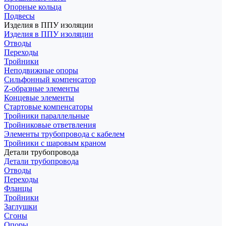
Опорные кольца
Подвесы
Изделия в ППУ изоляции
Изделия в ППУ изоляции
Отводы
Переходы
Тройники
Неподвижные опоры
Cильфонный компенсатор
Z-образные элементы
Концевые элементы
Стартовые компенсаторы
Тройники параллельные
Тройниковые ответвления
Элементы трубопровода с кабелем
Тройники с шаровым краном
Детали трубопровода
Детали трубопровода
Отводы
Переходы
Фланцы
Тройники
Заглушки
Сгоны
Опоры