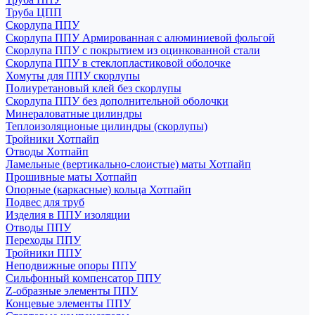
Труба ЦПП
Скорлупа ППУ
Скорлупа ППУ Армированная с алюминиевой фольгой
Скорлупа ППУ с покрытием из оцинкованной стали
Скорлупа ППУ в стеклопластиковой оболочке
Хомуты для ППУ скорлупы
Полиуретановый клей без скорлупы
Скорлупа ППУ без дополнительной оболочки
Минераловатные цилиндры
Теплоизоляционые цилиндры (скорлупы)
Тройники Хотпайп
Отводы Хотпайп
Ламельные (вертикально-слоистые) маты Хотпайп
Прошивные маты Хотпайп
Опорные (каркасные) кольца Хотпайп
Подвес для труб
Изделия в ППУ изоляции
Отводы ППУ
Переходы ППУ
Тройники ППУ
Неподвижные опоры ППУ
Cильфонный компенсатор ППУ
Z-образные элементы ППУ
Концевые элементы ППУ