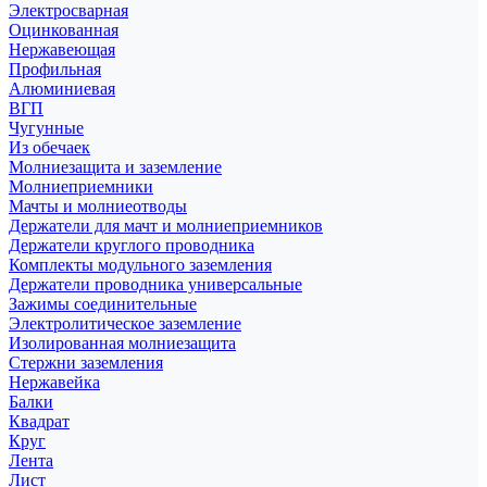
Электросварная
Оцинкованная
Нержавеющая
Профильная
Алюминиевая
ВГП
Чугунные
Из обечаек
Молниезащита и заземление
Молниеприемники
Мачты и молниеотводы
Держатели для мачт и молниеприемников
Держатели круглого проводника
Комплекты модульного заземления
Держатели проводника универсальные
Зажимы соединительные
Электролитическое заземление
Изолированная молниезащита
Стержни заземления
Нержавейка
Балки
Квадрат
Круг
Лента
Лист