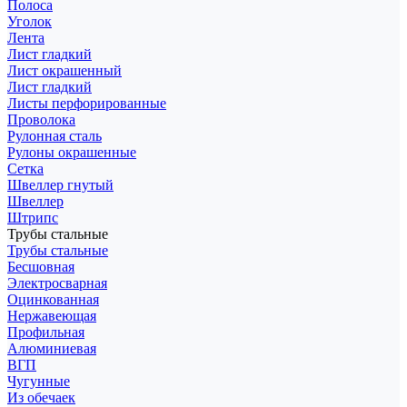
Полоса
Уголок
Лента
Лист гладкий
Лист окрашенный
Лист гладкий
Листы перфорированные
Проволока
Рулонная сталь
Рулоны окрашенные
Сетка
Швеллер гнутый
Швеллер
Штрипс
Трубы стальные
Трубы стальные
Бесшовная
Электросварная
Оцинкованная
Нержавеющая
Профильная
Алюминиевая
ВГП
Чугунные
Из обечаек