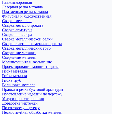
Газокислородная
Лазерная резка металла
Плазменная резка металла
Фигурная и художественная
Сварка металлов
Сварка металлопроката
Сварка арматуры
Сварка швеллера
Сварка металлической балки
Сварка листового металлопроката
Сварка металлических труб
Сверление металла
Сверление металла
Молниезащита и заземление
Проектирование молниезащиты
Гибка металла
Гибка металла
Гибка труб
Вальцовка металла
Правка и резка бухтовой арматуры
Изготовление изделий по чертежу
Услуги проектирования
Доработка чертежей
По готовому чертежу
Пескоструйная обработка металла