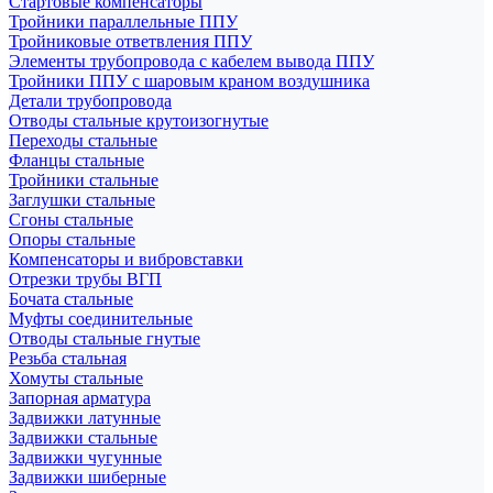
Стартовые компенсаторы
Тройники параллельные ППУ
Тройниковые ответвления ППУ
Элементы трубопровода с кабелем вывода ППУ
Тройники ППУ с шаровым краном воздушника
Детали трубопровода
Отводы стальные крутоизогнутые
Переходы стальные
Фланцы стальные
Тройники стальные
Заглушки стальные
Сгоны стальные
Опоры стальные
Компенсаторы и вибровставки
Отрезки трубы ВГП
Бочата стальные
Муфты соединительные
Отводы стальные гнутые
Резьба стальная
Хомуты стальные
Запорная арматура
Задвижки латунные
Задвижки стальные
Задвижки чугунные
Задвижки шиберные