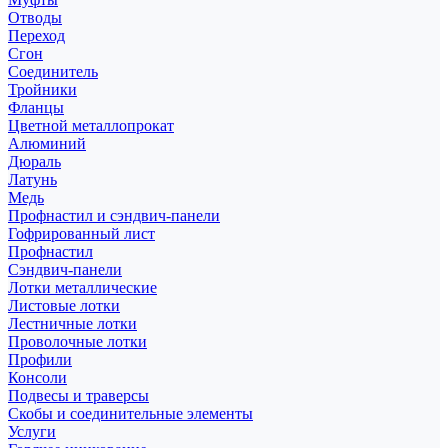
Отводы
Переход
Сгон
Соединитель
Тройники
Фланцы
Цветной металлопрокат
Алюминий
Дюраль
Латунь
Медь
Профнастил и сэндвич-панели
Гофрированный лист
Профнастил
Сэндвич-панели
Лотки металлические
Листовые лотки
Лестничные лотки
Проволочные лотки
Профили
Консоли
Подвесы и траверсы
Скобы и соединительные элементы
Услуги