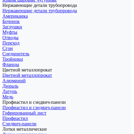
Нержавеющие детали трубопровода
Нержавеющие детали трубопровода
Американка
Бочонок
Заглушки
Муфты
Отводы
Переход
Сгон
Соединитель
Тройники
Фланцы
Цветной металлопрокат
Цветной металлопрокат
Алюминий
Дюраль
Латунь
Медь
Профнастил и сэндвич-панели
Профнастил и сэндвич-панели
Гофрированный лист
Профнастил
Сэндвич-панели
Лотки металлические