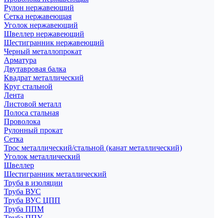
Рулон нержавеющий
Сетка нержавеющая
Уголок нержавеющий
Швеллер нержавеющий
Шестигранник нержавеющий
Черный металлопрокат
Арматура
Двутавровая балка
Квадрат металлический
Круг стальной
Лента
Листовой металл
Полоса стальная
Проволока
Рулонный прокат
Сетка
Трос металлический/стальной (канат металлический)
Уголок металлический
Швеллер
Шестигранник металлический
Труба в изоляции
Труба ВУС
Труба ВУС ЦПП
Труба ППМ
Труба ППУ