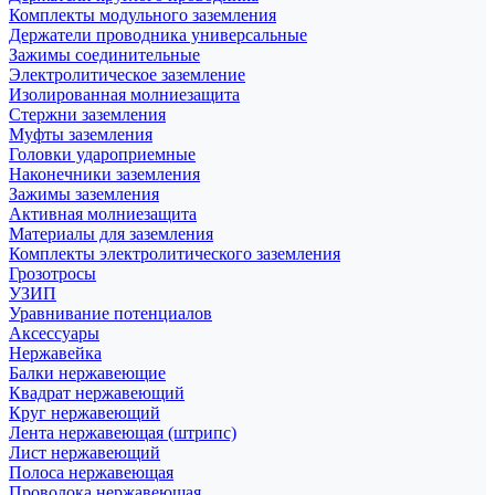
Комплекты модульного заземления
Держатели проводника универсальные
Зажимы соединительные
Электролитическое заземление
Изолированная молниезащита
Стержни заземления
Муфты заземления
Головки удароприемные
Наконечники заземления
Зажимы заземления
Активная молниезащита
Материалы для заземления
Комплекты электролитического заземления
Грозотросы
УЗИП
Уравнивание потенциалов
Аксессуары
Нержавейка
Балки нержавеющие
Квадрат нержавеющий
Круг нержавеющий
Лента нержавеющая (штрипс)
Лист нержавеющий
Полоса нержавеющая
Проволока нержавеющая