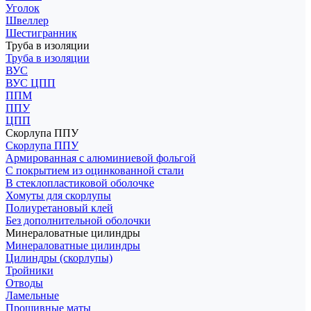
Уголок
Швеллер
Шестигранник
Труба в изоляции
Труба в изоляции
ВУС
ВУС ЦПП
ППМ
ППУ
ЦПП
Скорлупа ППУ
Скорлупа ППУ
Армированная с алюминиевой фольгой
С покрытием из оцинкованной стали
В стеклопластиковой оболочке
Хомуты для скорлупы
Полиуретановый клей
Без дополнительной оболочки
Минераловатные цилиндры
Минераловатные цилиндры
Цилиндры (скорлупы)
Тройники
Отводы
Ламельные
Прошивные маты