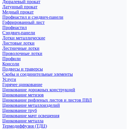
Дюралевый прокат
Латунный прокат
Медный прокат
Профнастил и сэндвич-панели
Гофрированный лист
Профнастил
Сэндвич-панели
Лотки металлические
Листовые лотки
Лестничные лотки
Проволочные лотки
Профили
Консоли
Подвесы и траверсы
Скобы и соединительные элементы
Услуги
Горячее цинкование
Цинкование дорожных конструкций
Цинкование метизов
Цинкование рифленых листов и листов ПВЛ
Цинкование металлоизделий
Цинкование труб
Цинкование мачт освещения
Цинкование металла
Термодиффузия (ТДЦ)