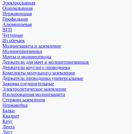
Электросварная
Оцинкованная
Нержавеющая
Профильная
Алюминиевая
ВГП
Чугунные
Из обечаек
Молниезащита и заземление
Молниеприемники
Мачты и молниеотводы
Держатели для мачт и молниеприемников
Держатели круглого проводника
Комплекты модульного заземления
Держатели проводника универсальные
Зажимы соединительные
Электролитическое заземление
Изолированная молниезащита
Стержни заземления
Нержавейка
Балки
Квадрат
Круг
Лента
Лист