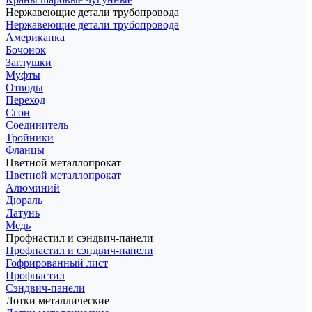
Нержавеющие детали трубопровода
Нержавеющие детали трубопровода
Американка
Бочонок
Заглушки
Муфты
Отводы
Переход
Сгон
Соединитель
Тройники
Фланцы
Цветной металлопрокат
Цветной металлопрокат
Алюминий
Дюраль
Латунь
Медь
Профнастил и сэндвич-панели
Профнастил и сэндвич-панели
Гофрированный лист
Профнастил
Сэндвич-панели
Лотки металлические