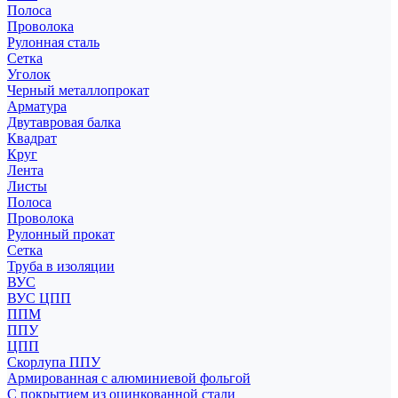
Полоса
Проволока
Рулонная сталь
Сетка
Уголок
Черный металлопрокат
Арматура
Двутавровая балка
Квадрат
Круг
Лента
Листы
Полоса
Проволока
Рулонный прокат
Сетка
Труба в изоляции
ВУС
ВУС ЦПП
ППМ
ППУ
ЦПП
Скорлупа ППУ
Армированная с алюминиевой фольгой
С покрытием из оцинкованной стали