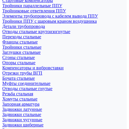
Стартовые компенсаторы
Тройники параллельные ППУ
Тройниковые ответвления ППУ
Элементы трубопровода с кабелем вывода ППУ
Тройники ППУ с шаровым краном воздушника
Детали трубопровода
Отводы стальные крутоизогнутые
Переходы стальные
Фланцы стальные
Тройники стальные
Заглушки стальные
Сгоны стальные
Опоры стальные
Компенсаторы и вибровставки
Отрезки трубы ВГП
Бочата стальные
Муфты соединительные
Отводы стальные гнутые
Резьба стальная
Хомуты стальные
Запорная арматура
Задвижки латунные
Задвижки стальные
Задвижки чугунные
Задвижки шиберные