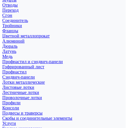
Отводы
Переход
Сгон
Соединитель
Тройники
Фланцы
Цветной металлопрокат
Алюминий
Дюраль
Латунь
Медь
Профнастил и сэндвич-панели
Гофрированный лист
Профнастил
Сэндвич-панели
Лотки металлические
Листовые лотки
Лестничные лотки
Проволочные лотки
Профили
Консоли
Подвесы и траверсы
Скобы и соединительные элементы
Услуги