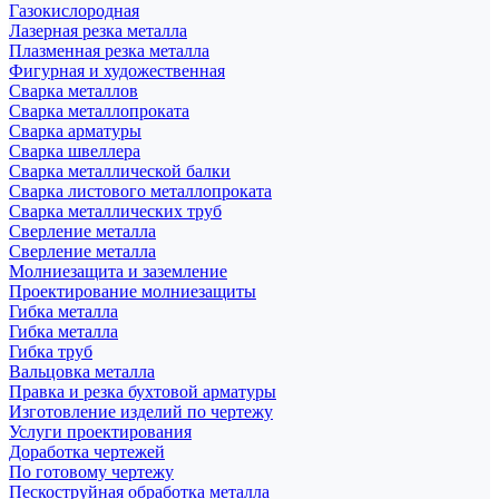
Газокислородная
Лазерная резка металла
Плазменная резка металла
Фигурная и художественная
Сварка металлов
Сварка металлопроката
Сварка арматуры
Сварка швеллера
Сварка металлической балки
Сварка листового металлопроката
Сварка металлических труб
Сверление металла
Сверление металла
Молниезащита и заземление
Проектирование молниезащиты
Гибка металла
Гибка металла
Гибка труб
Вальцовка металла
Правка и резка бухтовой арматуры
Изготовление изделий по чертежу
Услуги проектирования
Доработка чертежей
По готовому чертежу
Пескоструйная обработка металла