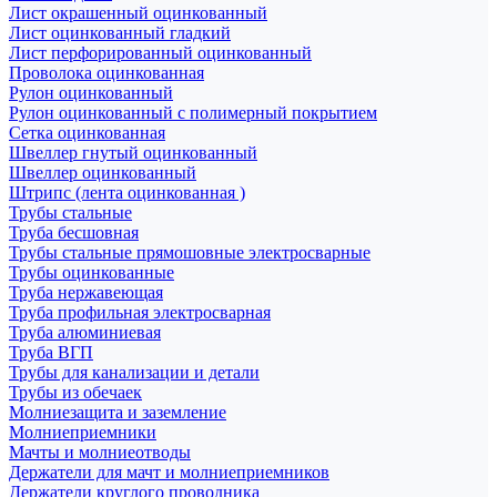
Лист окрашенный оцинкованный
Лист оцинкованный гладкий
Лист перфорированный оцинкованный
Проволока оцинкованная
Рулон оцинкованный
Рулон оцинкованный с полимерный покрытием
Сетка оцинкованная
Швеллер гнутый оцинкованный
Швеллер оцинкованный
Штрипс (лента оцинкованная )
Трубы стальные
Труба бесшовная
Трубы стальные прямошовные электросварные
Трубы оцинкованные
Труба нержавеющая
Труба профильная электросварная
Труба алюминиевая
Труба ВГП
Трубы для канализации и детали
Трубы из обечаек
Молниезащита и заземление
Молниеприемники
Мачты и молниеотводы
Держатели для мачт и молниеприемников
Держатели круглого проводника