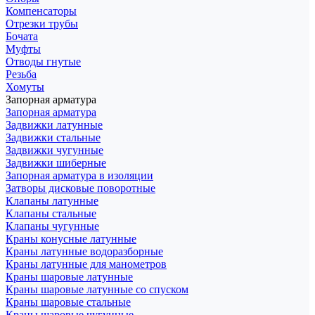
Компенсаторы
Отрезки трубы
Бочата
Муфты
Отводы гнутые
Резьба
Хомуты
Запорная арматура
Запорная арматура
Задвижки латунные
Задвижки стальные
Задвижки чугунные
Задвижки шиберные
Запорная арматура в изоляции
Затворы дисковые поворотные
Клапаны латунные
Клапаны стальные
Клапаны чугунные
Краны конусные латунные
Краны латунные водоразборные
Краны латунные для манометров
Краны шаровые латунные
Краны шаровые латунные со спуском
Краны шаровые стальные
Краны шаровые чугунные