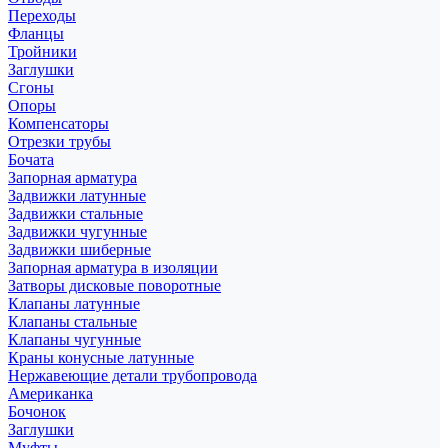
Переходы
Фланцы
Тройники
Заглушки
Сгоны
Опоры
Компенсаторы
Отрезки трубы
Бочата
Запорная арматура
Задвижки латунные
Задвижки стальные
Задвижки чугунные
Задвижки шиберные
Запорная арматура в изоляции
Затворы дисковые поворотные
Клапаны латунные
Клапаны стальные
Клапаны чугунные
Краны конусные латунные
Нержавеющие детали трубопровода
Американка
Бочонок
Заглушки
Муфты