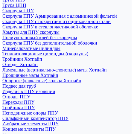
Труба ЦПП
Скорлупа ППУ
Скорлупа ППУ Армированная с алюминиевой фольгой
Скорлупа ППУ с покрытием из оцинкованной стали
Скорлупа ППУ в стеклопластиковой оболочке
Хомуты для ППУ скорлупы
Полиуретановый клей без скорлупы
Скорлупа ППУ без дополнительной оболочки
Минераловатные цилиндры
Теплоизоляционые цилиндры (скорлупы)
Тройники Хотпайп
Отводы Хотпайп
Ламельные (вертикально-слоистые) маты Хотпайп
Прошивные маты Хотпайп
Опорные (каркасные) кольца Хотпайп
Подвес для труб
Изделия в ППУ изоляции
Отводы ППУ
Переходы ППУ
Тройники ППУ
Неподвижные опоры ППУ
Cильфонный компенсатор ППУ
Z-образные элементы ППУ
Концевые элементы ППУ