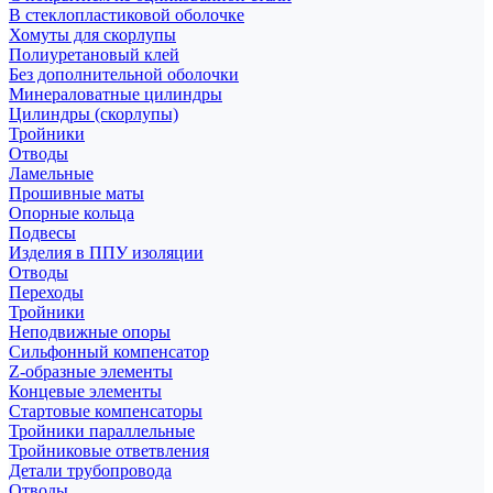
В стеклопластиковой оболочке
Хомуты для скорлупы
Полиуретановый клей
Без дополнительной оболочки
Минераловатные цилиндры
Цилиндры (скорлупы)
Тройники
Отводы
Ламельные
Прошивные маты
Опорные кольца
Подвесы
Изделия в ППУ изоляции
Отводы
Переходы
Тройники
Неподвижные опоры
Cильфонный компенсатор
Z-образные элементы
Концевые элементы
Стартовые компенсаторы
Тройники параллельные
Тройниковые ответвления
Детали трубопровода
Отводы