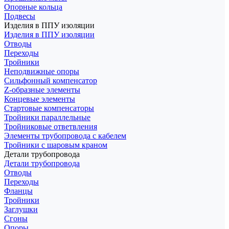
Опорные кольца
Подвесы
Изделия в ППУ изоляции
Изделия в ППУ изоляции
Отводы
Переходы
Тройники
Неподвижные опоры
Cильфонный компенсатор
Z-образные элементы
Концевые элементы
Стартовые компенсаторы
Тройники параллельные
Тройниковые ответвления
Элементы трубопровода с кабелем
Тройники с шаровым краном
Детали трубопровода
Детали трубопровода
Отводы
Переходы
Фланцы
Тройники
Заглушки
Сгоны
Опоры