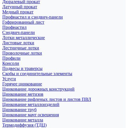
Дюралевый прокат
Латунный прокат
Медный прокат
Профнастил и сэндвич-панели
Гофрированный лист
Профнастил
Сэндвич-панели
Лотки металлические
Листовые лотки
Лестничные лотки
Проволочные лотки
Профили
Консоли
Подвесы и траверсы
Скобы и соединительные элементы
Услуги
Горячее цинкование
Цинкование дорожных конструкций
Цинкование метизов
Цинкование рифленых листов и листов ПВЛ
Цинкование металлоизделий
Цинкование труб
Цинкование мачт освещения
Цинкование металла
Термодиффузия (ТДЦ)