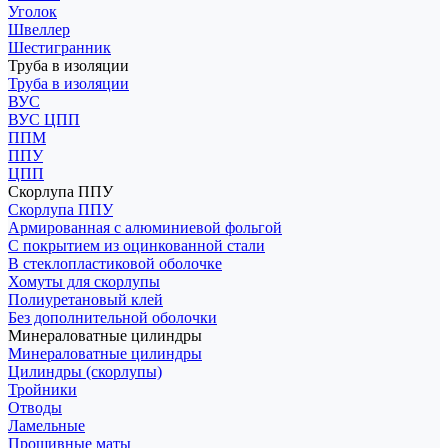
Уголок
Швеллер
Шестигранник
Труба в изоляции
Труба в изоляции
ВУС
ВУС ЦПП
ППМ
ППУ
ЦПП
Скорлупа ППУ
Скорлупа ППУ
Армированная с алюминиевой фольгой
С покрытием из оцинкованной стали
В стеклопластиковой оболочке
Хомуты для скорлупы
Полиуретановый клей
Без дополнительной оболочки
Минераловатные цилиндры
Минераловатные цилиндры
Цилиндры (скорлупы)
Тройники
Отводы
Ламельные
Прошивные маты