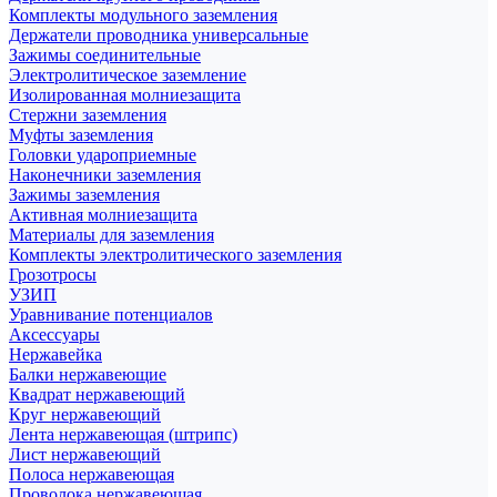
Комплекты модульного заземления
Держатели проводника универсальные
Зажимы соединительные
Электролитическое заземление
Изолированная молниезащита
Стержни заземления
Муфты заземления
Головки удароприемные
Наконечники заземления
Зажимы заземления
Активная молниезащита
Материалы для заземления
Комплекты электролитического заземления
Грозотросы
УЗИП
Уравнивание потенциалов
Аксессуары
Нержавейка
Балки нержавеющие
Квадрат нержавеющий
Круг нержавеющий
Лента нержавеющая (штрипс)
Лист нержавеющий
Полоса нержавеющая
Проволока нержавеющая