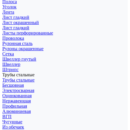
Полоса
Уголок
Лента
Лист гладкий
Лист окрашенный
Лист гладкий
Листы перфорированные
Проволока
Рулонная сталь
Рулоны окрашенные
Сетка
Швеллер гнутый
Швеллер
Штрипс
Трубы стальные
Трубы стальные
Бесшовная
Электросварная
Оцинкованная
Нержавеющая
Профильная
Алюминиевая
ВГП
Чугунные
Из обечаек