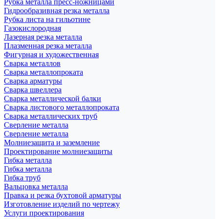
Рубка металла пресс-ножницами
Гидрообразивная резка металла
Рубка листа на гильотине
Газокислородная
Лазерная резка металла
Плазменная резка металла
Фигурная и художественная
Сварка металлов
Сварка металлопроката
Сварка арматуры
Сварка швеллера
Сварка металлической балки
Сварка листового металлопроката
Сварка металлических труб
Сверление металла
Сверление металла
Молниезащита и заземление
Проектирование молниезащиты
Гибка металла
Гибка металла
Гибка труб
Вальцовка металла
Правка и резка бухтовой арматуры
Изготовление изделий по чертежу
Услуги проектирования