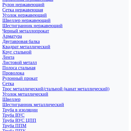
Рулон нержавеющий
Сетка нержавеющая
Уголок нержавеющий
Швеллер нержавеющий
Шестигранник нержавеющий
Черный металлопрокат
Арматура
Двутавровая балка
Квадрат металлический
Круг стальной
Лента
Листовой металл
Полоса стальная
Проволока
Рулонный прокат
Сетка
Трос металлический/стальной (канат металлический)
Уголок металлический
Швеллер
Шестигранник металлический
Труба в изоляции
Труба ВУС
Труба ВУС ЦПП
Труба ППМ
Труба ППУ