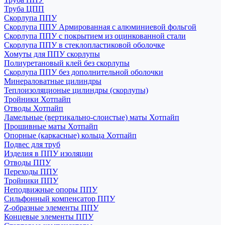
Труба ЦПП
Скорлупа ППУ
Скорлупа ППУ Армированная с алюминиевой фольгой
Скорлупа ППУ с покрытием из оцинкованной стали
Скорлупа ППУ в стеклопластиковой оболочке
Хомуты для ППУ скорлупы
Полиуретановый клей без скорлупы
Скорлупа ППУ без дополнительной оболочки
Минераловатные цилиндры
Теплоизоляционые цилиндры (скорлупы)
Тройники Хотпайп
Отводы Хотпайп
Ламельные (вертикально-слоистые) маты Хотпайп
Прошивные маты Хотпайп
Опорные (каркасные) кольца Хотпайп
Подвес для труб
Изделия в ППУ изоляции
Отводы ППУ
Переходы ППУ
Тройники ППУ
Неподвижные опоры ППУ
Cильфонный компенсатор ППУ
Z-образные элементы ППУ
Концевые элементы ППУ