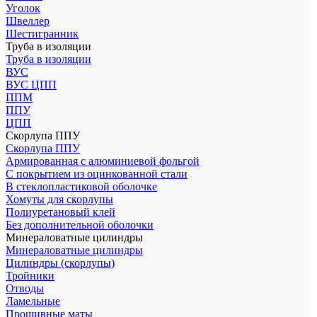
Уголок
Швеллер
Шестигранник
Труба в изоляции
Труба в изоляции
ВУС
ВУС ЦПП
ППМ
ППУ
ЦПП
Скорлупа ППУ
Скорлупа ППУ
Армированная с алюминиевой фольгой
С покрытием из оцинкованной стали
В стеклопластиковой оболочке
Хомуты для скорлупы
Полиуретановый клей
Без дополнительной оболочки
Минераловатные цилиндры
Минераловатные цилиндры
Цилиндры (скорлупы)
Тройники
Отводы
Ламельные
Прошивные маты