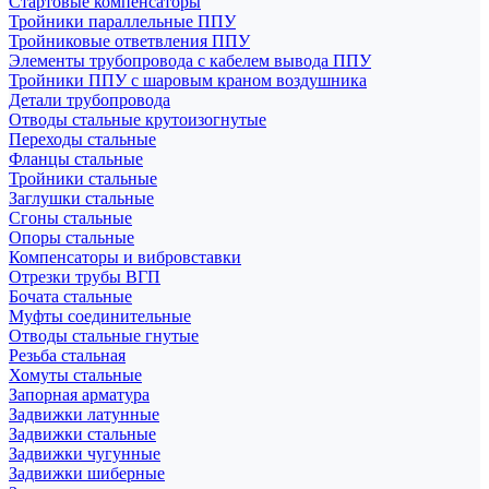
Стартовые компенсаторы
Тройники параллельные ППУ
Тройниковые ответвления ППУ
Элементы трубопровода с кабелем вывода ППУ
Тройники ППУ с шаровым краном воздушника
Детали трубопровода
Отводы стальные крутоизогнутые
Переходы стальные
Фланцы стальные
Тройники стальные
Заглушки стальные
Сгоны стальные
Опоры стальные
Компенсаторы и вибровставки
Отрезки трубы ВГП
Бочата стальные
Муфты соединительные
Отводы стальные гнутые
Резьба стальная
Хомуты стальные
Запорная арматура
Задвижки латунные
Задвижки стальные
Задвижки чугунные
Задвижки шиберные