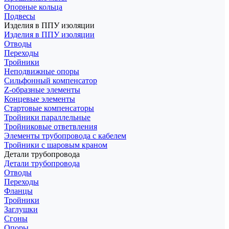
Опорные кольца
Подвесы
Изделия в ППУ изоляции
Изделия в ППУ изоляции
Отводы
Переходы
Тройники
Неподвижные опоры
Cильфонный компенсатор
Z-образные элементы
Концевые элементы
Стартовые компенсаторы
Тройники параллельные
Тройниковые ответвления
Элементы трубопровода с кабелем
Тройники с шаровым краном
Детали трубопровода
Детали трубопровода
Отводы
Переходы
Фланцы
Тройники
Заглушки
Сгоны
Опоры