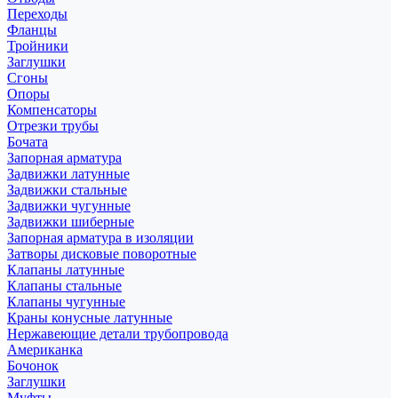
Переходы
Фланцы
Тройники
Заглушки
Сгоны
Опоры
Компенсаторы
Отрезки трубы
Бочата
Запорная арматура
Задвижки латунные
Задвижки стальные
Задвижки чугунные
Задвижки шиберные
Запорная арматура в изоляции
Затворы дисковые поворотные
Клапаны латунные
Клапаны стальные
Клапаны чугунные
Краны конусные латунные
Нержавеющие детали трубопровода
Американка
Бочонок
Заглушки
Муфты