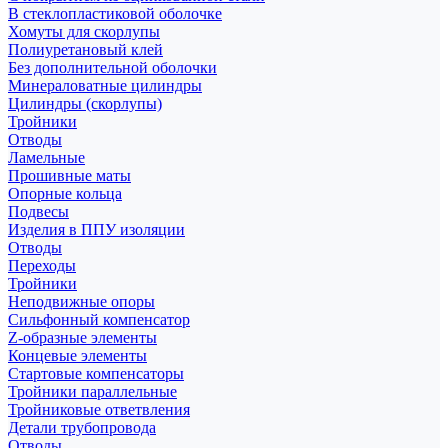
В стеклопластиковой оболочке
Хомуты для скорлупы
Полиуретановый клей
Без дополнительной оболочки
Минераловатные цилиндры
Цилиндры (скорлупы)
Тройники
Отводы
Ламельные
Прошивные маты
Опорные кольца
Подвесы
Изделия в ППУ изоляции
Отводы
Переходы
Тройники
Неподвижные опоры
Cильфонный компенсатор
Z-образные элементы
Концевые элементы
Стартовые компенсаторы
Тройники параллельные
Тройниковые ответвления
Детали трубопровода
Отводы