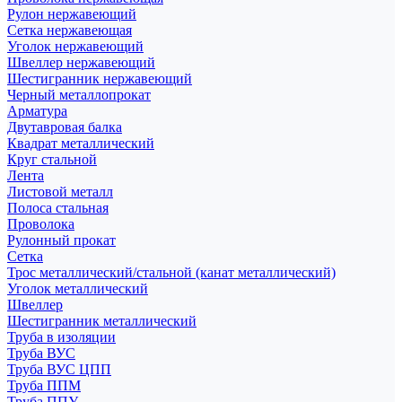
Рулон нержавеющий
Сетка нержавеющая
Уголок нержавеющий
Швеллер нержавеющий
Шестигранник нержавеющий
Черный металлопрокат
Арматура
Двутавровая балка
Квадрат металлический
Круг стальной
Лента
Листовой металл
Полоса стальная
Проволока
Рулонный прокат
Сетка
Трос металлический/стальной (канат металлический)
Уголок металлический
Швеллер
Шестигранник металлический
Труба в изоляции
Труба ВУС
Труба ВУС ЦПП
Труба ППМ
Труба ППУ