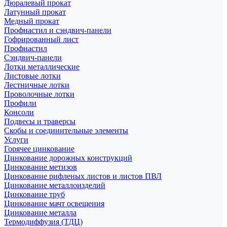
Дюралевый прокат
Латунный прокат
Медный прокат
Профнастил и сэндвич-панели
Гофрированный лист
Профнастил
Сэндвич-панели
Лотки металлические
Листовые лотки
Лестничные лотки
Проволочные лотки
Профили
Консоли
Подвесы и траверсы
Скобы и соединительные элементы
Услуги
Горячее цинкование
Цинкование дорожных конструкций
Цинкование метизов
Цинкование рифленых листов и листов ПВЛ
Цинкование металлоизделий
Цинкование труб
Цинкование мачт освещения
Цинкование металла
Термодиффузия (ТДЦ)