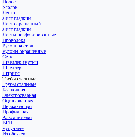
Полоса
Уголок
Лента
Лист гладкий
Лист окрашенный
Лист гладкий
Листы перфорированные
Проволока
Рулонная сталь
Рулоны окрашенные
Сетка
Швеллер гнутый
Швеллер
Штрипс
Трубы стальные
Трубы стальные
Бесшовная
Электросварная
Оцинкованная
Нержавеющая
Профильная
Алюминиевая
ВГП
Чугунные
Из обечаек