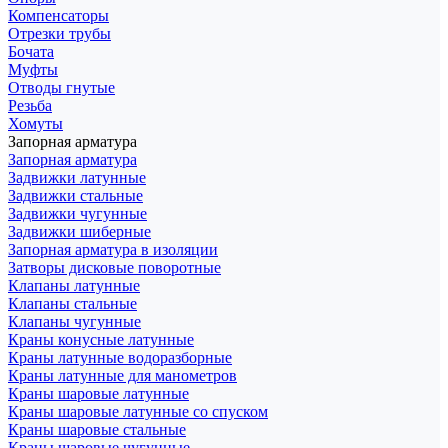
Компенсаторы
Отрезки трубы
Бочата
Муфты
Отводы гнутые
Резьба
Хомуты
Запорная арматура
Запорная арматура
Задвижки латунные
Задвижки стальные
Задвижки чугунные
Задвижки шиберные
Запорная арматура в изоляции
Затворы дисковые поворотные
Клапаны латунные
Клапаны стальные
Клапаны чугунные
Краны конусные латунные
Краны латунные водоразборные
Краны латунные для манометров
Краны шаровые латунные
Краны шаровые латунные со спуском
Краны шаровые стальные
Краны шаровые чугунные