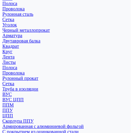
Полоса
Проволока
Рулонная сталь
Сетка
Уголок
Черный металлопрокат
Арматура
Двутавровая балка
Квадрат
Круг
Лента
Листы
Полоса
Проволока
Рулонный прокат
Сетка
Труба в изоляции
ВУС
ВУС ЦПП
ППМ
ППУ
ЦПП
Скорлупа ППУ
Армированная с алюминиевой фольгой
С покрытием из оцинкованной стали