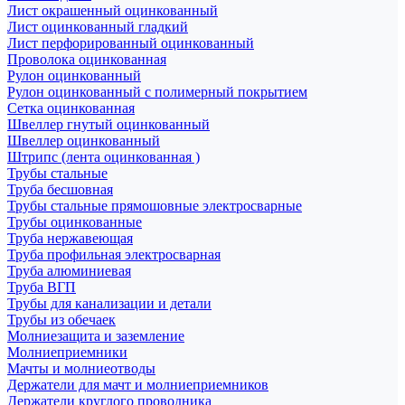
Лист окрашенный оцинкованный
Лист оцинкованный гладкий
Лист перфорированный оцинкованный
Проволока оцинкованная
Рулон оцинкованный
Рулон оцинкованный с полимерный покрытием
Сетка оцинкованная
Швеллер гнутый оцинкованный
Швеллер оцинкованный
Штрипс (лента оцинкованная )
Трубы стальные
Труба бесшовная
Трубы стальные прямошовные электросварные
Трубы оцинкованные
Труба нержавеющая
Труба профильная электросварная
Труба алюминиевая
Труба ВГП
Трубы для канализации и детали
Трубы из обечаек
Молниезащита и заземление
Молниеприемники
Мачты и молниеотводы
Держатели для мачт и молниеприемников
Держатели круглого проводника