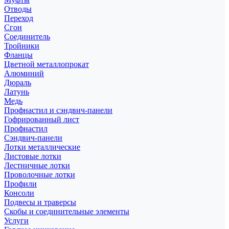
Отводы
Переход
Сгон
Соединитель
Тройники
Фланцы
Цветной металлопрокат
Алюминий
Дюраль
Латунь
Медь
Профнастил и сэндвич-панели
Гофрированный лист
Профнастил
Сэндвич-панели
Лотки металлические
Листовые лотки
Лестничные лотки
Проволочные лотки
Профили
Консоли
Подвесы и траверсы
Скобы и соединительные элементы
Услуги