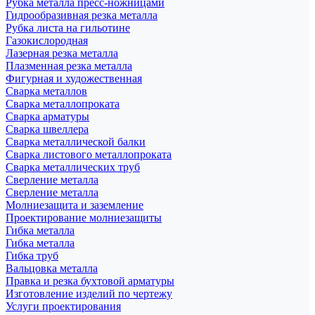
Рубка металла пресс-ножницами
Гидрообразивная резка металла
Рубка листа на гильотине
Газокислородная
Лазерная резка металла
Плазменная резка металла
Фигурная и художественная
Сварка металлов
Сварка металлопроката
Сварка арматуры
Сварка швеллера
Сварка металлической балки
Сварка листового металлопроката
Сварка металлических труб
Сверление металла
Сверление металла
Молниезащита и заземление
Проектирование молниезащиты
Гибка металла
Гибка металла
Гибка труб
Вальцовка металла
Правка и резка бухтовой арматуры
Изготовление изделий по чертежу
Услуги проектирования