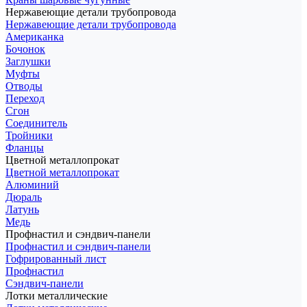
Нержавеющие детали трубопровода
Нержавеющие детали трубопровода
Американка
Бочонок
Заглушки
Муфты
Отводы
Переход
Сгон
Соединитель
Тройники
Фланцы
Цветной металлопрокат
Цветной металлопрокат
Алюминий
Дюраль
Латунь
Медь
Профнастил и сэндвич-панели
Профнастил и сэндвич-панели
Гофрированный лист
Профнастил
Сэндвич-панели
Лотки металлические