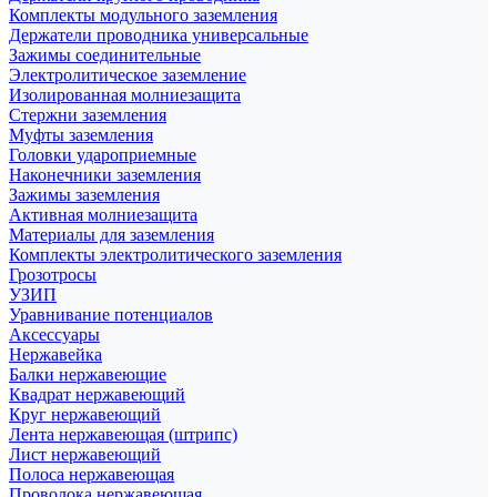
Комплекты модульного заземления
Держатели проводника универсальные
Зажимы соединительные
Электролитическое заземление
Изолированная молниезащита
Стержни заземления
Муфты заземления
Головки удароприемные
Наконечники заземления
Зажимы заземления
Активная молниезащита
Материалы для заземления
Комплекты электролитического заземления
Грозотросы
УЗИП
Уравнивание потенциалов
Аксессуары
Нержавейка
Балки нержавеющие
Квадрат нержавеющий
Круг нержавеющий
Лента нержавеющая (штрипс)
Лист нержавеющий
Полоса нержавеющая
Проволока нержавеющая