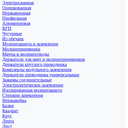
Электросварная
Оцинкованная
Нержавеющая
Профильная
Алюминиевая
ВГП
Чугунные
Из обечаек
Молниезащита и заземление
Молниеприемники
Мачты и молниеотводы
Держатели для мачт и молниеприемников
Держатели круглого проводника
Комплекты модульного заземления
Держатели проводника универсальные
Зажимы соединительные
Электролитическое заземление
Изолированная молниезащита
Стержни заземления
Нержавейка
Балки
Квадрат
Круг
Лента
Лист