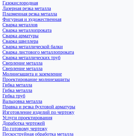
Газокислородная
Лазерная резка металла
Плазменная резка металла
Фигурная и художественная
Сварка металлов
Сварка металлопроката
Сварка арматуры
Сварка швеллера
Сварка металлической балки
Сварка листового металлопроката
Сварка металлических труб
Сверление металла
Сверление металла
Молниезащита и заземление
Проектирование молниезащиты
Гибка металла
Гибка металла
Гибка труб
Вальцовка металла
Правка и резка бухтовой арматуры
Изготовление изделий по чертежу
Услуги проектирования
Доработка чертежей
По готовому чертежу
Пескоструйная обработка металла