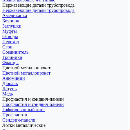
Нержавеющие детали трубопровода
Нержавеющие детали трубопровода
Американка
Бочонок
Заглушки
Муфты
Отводы
Переход
Сгон
Соединитель
Тройники
Фланцы
Цветной металлопрокат
Цветной металлопрокат
Алюминий
Дюраль
Латунь
Медь
Профнастил и сэндвич-панели
Профнастил и сэндвич-панели
Гофрированный лист
Профнастил
Сэндвич-панели
Лотки металлические