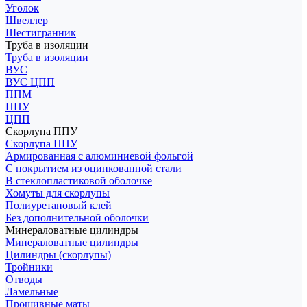
Уголок
Швеллер
Шестигранник
Труба в изоляции
Труба в изоляции
ВУС
ВУС ЦПП
ППМ
ППУ
ЦПП
Скорлупа ППУ
Скорлупа ППУ
Армированная с алюминиевой фольгой
С покрытием из оцинкованной стали
В стеклопластиковой оболочке
Хомуты для скорлупы
Полиуретановый клей
Без дополнительной оболочки
Минераловатные цилиндры
Минераловатные цилиндры
Цилиндры (скорлупы)
Тройники
Отводы
Ламельные
Прошивные маты