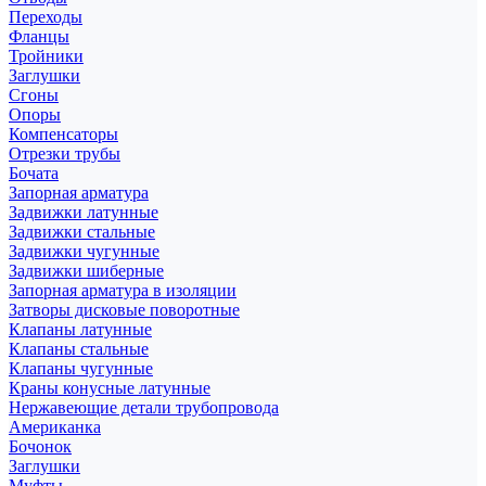
Переходы
Фланцы
Тройники
Заглушки
Сгоны
Опоры
Компенсаторы
Отрезки трубы
Бочата
Запорная арматура
Задвижки латунные
Задвижки стальные
Задвижки чугунные
Задвижки шиберные
Запорная арматура в изоляции
Затворы дисковые поворотные
Клапаны латунные
Клапаны стальные
Клапаны чугунные
Краны конусные латунные
Нержавеющие детали трубопровода
Американка
Бочонок
Заглушки
Муфты