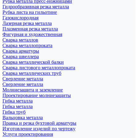
Рубка металла пресс-ножницами
Гидрообразивная резка металла
Рубка листа на гильотине
Газокислородная
Лазерная резка металла
Плазменная резка металла
Фигурная и художественная
Сварка металлов
Сварка металлопроката
Сварка арматуры
Сварка швеллера
Сварка металлической балки
Сварка листового металлопроката
Сварка металлических труб
Сверление металла
Сверление металла
Молниезащита и заземление
Проектирование молниезащиты
Гибка металла
Гибка металла
Гибка труб
Вальцовка металла
Правка и резка бухтовой арматуры
Изготовление изделий по чертежу
Услуги проектирования