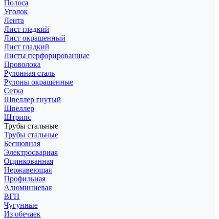
Полоса
Уголок
Лента
Лист гладкий
Лист окрашенный
Лист гладкий
Листы перфорированные
Проволока
Рулонная сталь
Рулоны окрашенные
Сетка
Швеллер гнутый
Швеллер
Штрипс
Трубы стальные
Трубы стальные
Бесшовная
Электросварная
Оцинкованная
Нержавеющая
Профильная
Алюминиевая
ВГП
Чугунные
Из обечаек