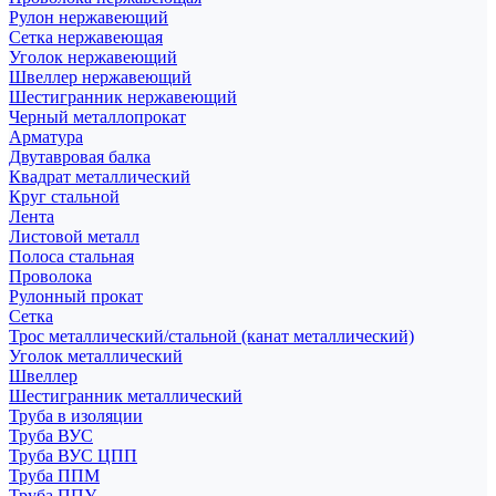
Рулон нержавеющий
Сетка нержавеющая
Уголок нержавеющий
Швеллер нержавеющий
Шестигранник нержавеющий
Черный металлопрокат
Арматура
Двутавровая балка
Квадрат металлический
Круг стальной
Лента
Листовой металл
Полоса стальная
Проволока
Рулонный прокат
Сетка
Трос металлический/стальной (канат металлический)
Уголок металлический
Швеллер
Шестигранник металлический
Труба в изоляции
Труба ВУС
Труба ВУС ЦПП
Труба ППМ
Труба ППУ