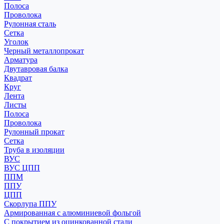
Полоса
Проволока
Рулонная сталь
Сетка
Уголок
Черный металлопрокат
Арматура
Двутавровая балка
Квадрат
Круг
Лента
Листы
Полоса
Проволока
Рулонный прокат
Сетка
Труба в изоляции
ВУС
ВУС ЦПП
ППМ
ППУ
ЦПП
Скорлупа ППУ
Армированная с алюминиевой фольгой
С покрытием из оцинкованной стали