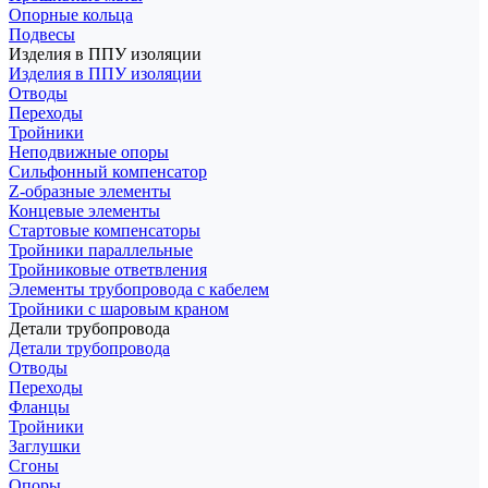
Опорные кольца
Подвесы
Изделия в ППУ изоляции
Изделия в ППУ изоляции
Отводы
Переходы
Тройники
Неподвижные опоры
Cильфонный компенсатор
Z-образные элементы
Концевые элементы
Стартовые компенсаторы
Тройники параллельные
Тройниковые ответвления
Элементы трубопровода с кабелем
Тройники с шаровым краном
Детали трубопровода
Детали трубопровода
Отводы
Переходы
Фланцы
Тройники
Заглушки
Сгоны
Опоры