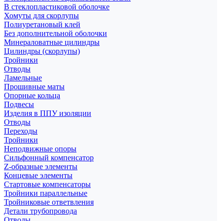
В стеклопластиковой оболочке
Хомуты для скорлупы
Полиуретановый клей
Без дополнительной оболочки
Минераловатные цилиндры
Цилиндры (скорлупы)
Тройники
Отводы
Ламельные
Прошивные маты
Опорные кольца
Подвесы
Изделия в ППУ изоляции
Отводы
Переходы
Тройники
Неподвижные опоры
Cильфонный компенсатор
Z-образные элементы
Концевые элементы
Стартовые компенсаторы
Тройники параллельные
Тройниковые ответвления
Детали трубопровода
Отводы