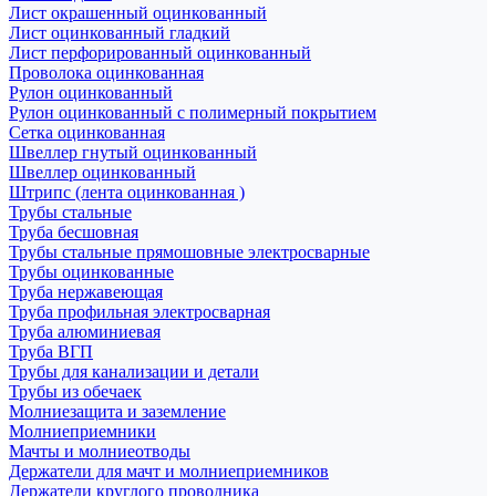
Лист окрашенный оцинкованный
Лист оцинкованный гладкий
Лист перфорированный оцинкованный
Проволока оцинкованная
Рулон оцинкованный
Рулон оцинкованный с полимерный покрытием
Сетка оцинкованная
Швеллер гнутый оцинкованный
Швеллер оцинкованный
Штрипс (лента оцинкованная )
Трубы стальные
Труба бесшовная
Трубы стальные прямошовные электросварные
Трубы оцинкованные
Труба нержавеющая
Труба профильная электросварная
Труба алюминиевая
Труба ВГП
Трубы для канализации и детали
Трубы из обечаек
Молниезащита и заземление
Молниеприемники
Мачты и молниеотводы
Держатели для мачт и молниеприемников
Держатели круглого проводника