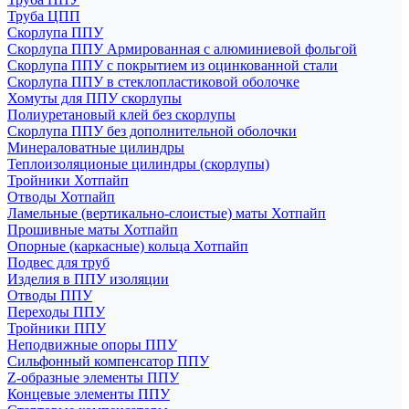
Труба ЦПП
Скорлупа ППУ
Скорлупа ППУ Армированная с алюминиевой фольгой
Скорлупа ППУ с покрытием из оцинкованной стали
Скорлупа ППУ в стеклопластиковой оболочке
Хомуты для ППУ скорлупы
Полиуретановый клей без скорлупы
Скорлупа ППУ без дополнительной оболочки
Минераловатные цилиндры
Теплоизоляционые цилиндры (скорлупы)
Тройники Хотпайп
Отводы Хотпайп
Ламельные (вертикально-слоистые) маты Хотпайп
Прошивные маты Хотпайп
Опорные (каркасные) кольца Хотпайп
Подвес для труб
Изделия в ППУ изоляции
Отводы ППУ
Переходы ППУ
Тройники ППУ
Неподвижные опоры ППУ
Cильфонный компенсатор ППУ
Z-образные элементы ППУ
Концевые элементы ППУ