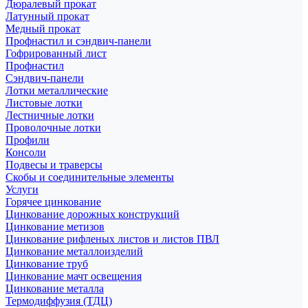
Дюралевый прокат
Латунный прокат
Медный прокат
Профнастил и сэндвич-панели
Гофрированный лист
Профнастил
Сэндвич-панели
Лотки металлические
Листовые лотки
Лестничные лотки
Проволочные лотки
Профили
Консоли
Подвесы и траверсы
Скобы и соединительные элементы
Услуги
Горячее цинкование
Цинкование дорожных конструкций
Цинкование метизов
Цинкование рифленых листов и листов ПВЛ
Цинкование металлоизделий
Цинкование труб
Цинкование мачт освещения
Цинкование металла
Термодиффузия (ТДЦ)