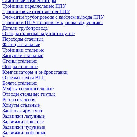
Стартовые компенсаторы
Тройники параллельные ППУ
Тройниковые ответвления ППУ
Элементы трубопровода с кабелем вывода ППУ
Тройники ППУ с шаровым краном воздушника
Детали трубопровода
Отводы стальные крутоизогнутые
Переходы стальные
Фланцы стальные
Тройники стальные
Заглушки стальные
Сгоны стальные
Опоры стальные
Компенсаторы и вибровставки
Отрезки трубы ВГП
Бочата стальные
Муфты соединительные
Отводы стальные гнутые
Резьба стальная
Хомуты стальные
Запорная арматура
Задвижки латунные
Задвижки стальные
Задвижки чугунные
Задвижки шиберные