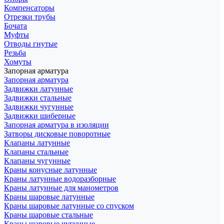
Компенсаторы
Отрезки трубы
Бочата
Муфты
Отводы гнутые
Резьба
Хомуты
Запорная арматура
Запорная арматура
Задвижки латунные
Задвижки стальные
Задвижки чугунные
Задвижки шиберные
Запорная арматура в изоляции
Затворы дисковые поворотные
Клапаны латунные
Клапаны стальные
Клапаны чугунные
Краны конусные латунные
Краны латунные водоразборные
Краны латунные для манометров
Краны шаровые латунные
Краны шаровые латунные со спуском
Краны шаровые стальные
Краны шаровые чугунные