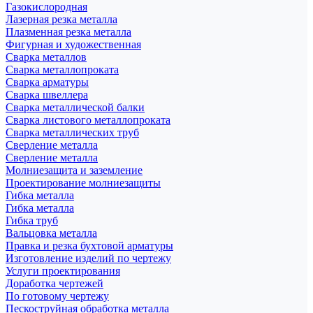
Газокислородная
Лазерная резка металла
Плазменная резка металла
Фигурная и художественная
Сварка металлов
Сварка металлопроката
Сварка арматуры
Сварка швеллера
Сварка металлической балки
Сварка листового металлопроката
Сварка металлических труб
Сверление металла
Сверление металла
Молниезащита и заземление
Проектирование молниезащиты
Гибка металла
Гибка металла
Гибка труб
Вальцовка металла
Правка и резка бухтовой арматуры
Изготовление изделий по чертежу
Услуги проектирования
Доработка чертежей
По готовому чертежу
Пескоструйная обработка металла