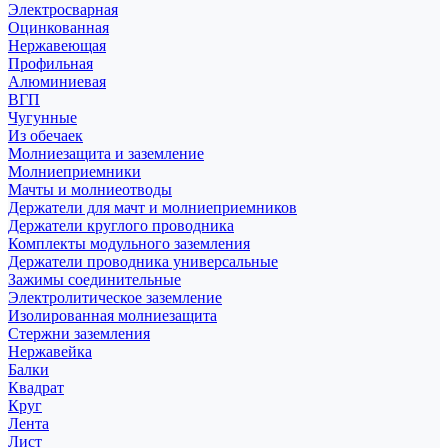
Электросварная
Оцинкованная
Нержавеющая
Профильная
Алюминиевая
ВГП
Чугунные
Из обечаек
Молниезащита и заземление
Молниеприемники
Мачты и молниеотводы
Держатели для мачт и молниеприемников
Держатели круглого проводника
Комплекты модульного заземления
Держатели проводника универсальные
Зажимы соединительные
Электролитическое заземление
Изолированная молниезащита
Стержни заземления
Нержавейка
Балки
Квадрат
Круг
Лента
Лист