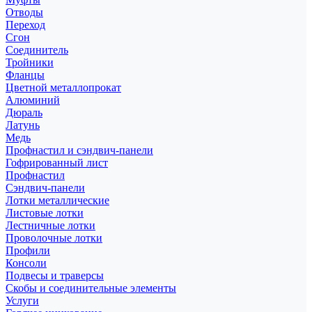
Отводы
Переход
Сгон
Соединитель
Тройники
Фланцы
Цветной металлопрокат
Алюминий
Дюраль
Латунь
Медь
Профнастил и сэндвич-панели
Гофрированный лист
Профнастил
Сэндвич-панели
Лотки металлические
Листовые лотки
Лестничные лотки
Проволочные лотки
Профили
Консоли
Подвесы и траверсы
Скобы и соединительные элементы
Услуги