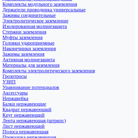
Комплекты модульного заземления
Держатели проводника универсальные
Зажимы соединительные
Электролитическое заземление
Изолированная молниезащита
Стержни заземления
Муфты заземления
Головки удароприемные
Наконечники заземления
Зажимы заземления
Активная молниезащита
Материалы для заземления
Комплекты электролитического заземления
Грозотросы
УЗИП
Уравнивание потенциалов
Аксессуары
Нержавейка
Балки нержавеющие
Квадрат нержавеющий
Круг нержавеющий
Лента нержавеющая (штрипс)
Лист нержавеющий
Полоса нержавеющая
Проволока нержавеющая