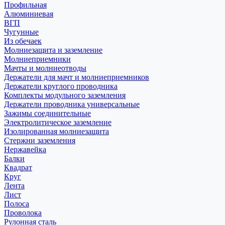
Профильная
Алюминиевая
ВГП
Чугунные
Из обечаек
Молниезащита и заземление
Молниеприемники
Мачты и молниеотводы
Держатели для мачт и молниеприемников
Держатели круглого проводника
Комплекты модульного заземления
Держатели проводника универсальные
Зажимы соединительные
Электролитическое заземление
Изолированная молниезащита
Стержни заземления
Нержавейка
Балки
Квадрат
Круг
Лента
Лист
Полоса
Проволока
Рулонная сталь