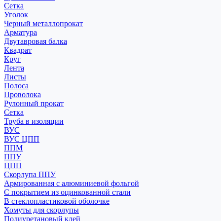
Сетка
Уголок
Черный металлопрокат
Арматура
Двутавровая балка
Квадрат
Круг
Лента
Листы
Полоса
Проволока
Рулонный прокат
Сетка
Труба в изоляции
ВУС
ВУС ЦПП
ППМ
ППУ
ЦПП
Скорлупа ППУ
Армированная с алюминиевой фольгой
С покрытием из оцинкованной стали
В стеклопластиковой оболочке
Хомуты для скорлупы
Полиуретановый клей