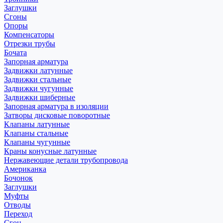
Заглушки
Сгоны
Опоры
Компенсаторы
Отрезки трубы
Бочата
Запорная арматура
Задвижки латунные
Задвижки стальные
Задвижки чугунные
Задвижки шиберные
Запорная арматура в изоляции
Затворы дисковые поворотные
Клапаны латунные
Клапаны стальные
Клапаны чугунные
Краны конусные латунные
Нержавеющие детали трубопровода
Американка
Бочонок
Заглушки
Муфты
Отводы
Переход
Сгон