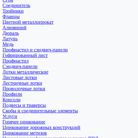
Соединитель
Тройники
Фланцы
Цветной металлопрокат
Алюминий
Дюраль
Латунь
Медь
Профнастил и сэндвич-панели
Гофрированный лист
Профнастил
Сэндвич-панели
Лотки металлические
Листовые лотки
Лестничные лотки
Проволочные лотки
Профили
Консоли
Подвесы и траверсы
Скобы и соединительные элементы
Услуги
Горячее цинкование
Цинкование дорожных конструкций
Цинкование метизов