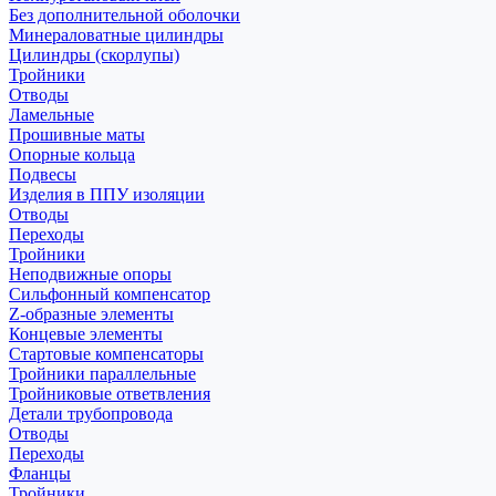
Без дополнительной оболочки
Минераловатные цилиндры
Цилиндры (скорлупы)
Тройники
Отводы
Ламельные
Прошивные маты
Опорные кольца
Подвесы
Изделия в ППУ изоляции
Отводы
Переходы
Тройники
Неподвижные опоры
Cильфонный компенсатор
Z-образные элементы
Концевые элементы
Стартовые компенсаторы
Тройники параллельные
Тройниковые ответвления
Детали трубопровода
Отводы
Переходы
Фланцы
Тройники