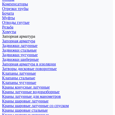
Компенсаторы
Отрезки трубы
Бочата
Муфты
Отводы гнутые
Резьба
Хомуты
Запорная арматура
Запорная арматура
Задвижки латунные
Задвижки стальные
Задвижки чугунные
Задвижки шиберные
Запорная арматура в изоляции
Затворы дисковые поворотные
Клапаны латунные
Клапаны стальные
Клапаны чугунные
Краны конусные латунные
Краны латунные водоразборные
Краны латунные для манометров
Краны шаровые латунные
Краны шаровые латунные со спуском
Краны шаровые стальные
Краны шаровые чугунные