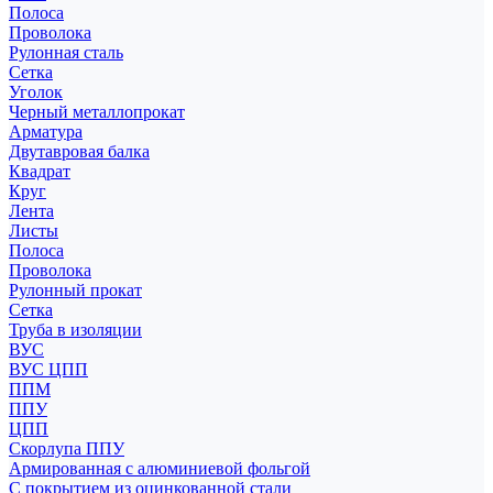
Полоса
Проволока
Рулонная сталь
Сетка
Уголок
Черный металлопрокат
Арматура
Двутавровая балка
Квадрат
Круг
Лента
Листы
Полоса
Проволока
Рулонный прокат
Сетка
Труба в изоляции
ВУС
ВУС ЦПП
ППМ
ППУ
ЦПП
Скорлупа ППУ
Армированная с алюминиевой фольгой
С покрытием из оцинкованной стали