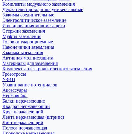
Комплекты модульного заземления
Держатели проводника универсальные
Зажимы соединительные
Электролитическое заземление
Изолированная молниезащита
Стержни заземления
Муфты заземления
Головки удароприемные
Наконечники заземления
Зажимы заземления
Активная молниезащита
Материалы для заземления
Комплекты электролитического заземления
Грозотросы
УЗИП
Уравнивание потенциалов
Аксессуары
Нержавейка
Балки нержавеющие
Квадрат нержавеющий
Круг нержавеющий
Лента нержавеющая (штрипс)
Лист нержавеющий
Полоса нержавеющая
Проволока нержавеющая