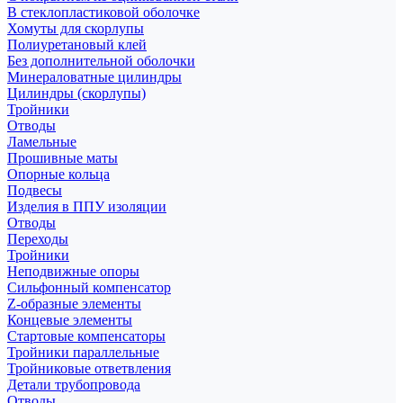
В стеклопластиковой оболочке
Хомуты для скорлупы
Полиуретановый клей
Без дополнительной оболочки
Минераловатные цилиндры
Цилиндры (скорлупы)
Тройники
Отводы
Ламельные
Прошивные маты
Опорные кольца
Подвесы
Изделия в ППУ изоляции
Отводы
Переходы
Тройники
Неподвижные опоры
Cильфонный компенсатор
Z-образные элементы
Концевые элементы
Стартовые компенсаторы
Тройники параллельные
Тройниковые ответвления
Детали трубопровода
Отводы