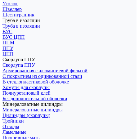
Уголок
Швеллер
Шестигранник
Труба в изоляции
Труба в изоляции
ВУС
ВУС ЦПП
ППМ
ППУ
ЦПП
Скорлупа ППУ
Скорлупа ППУ
Армированная с алюминиевой фольгой
С покрытием из оцинкованной стали
В стеклопластиковой оболочке
Хомуты для скорлупы
Полиуретановый клей
Без дополнительной оболочки
Минераловатные цилиндры
Минераловатные цилиндры
Цилиндры (скорлупы)
Тройники
Отводы
Ламельные
Прошивные маты