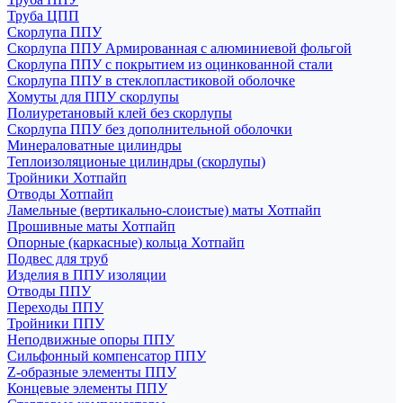
Труба ЦПП
Скорлупа ППУ
Скорлупа ППУ Армированная с алюминиевой фольгой
Скорлупа ППУ с покрытием из оцинкованной стали
Скорлупа ППУ в стеклопластиковой оболочке
Хомуты для ППУ скорлупы
Полиуретановый клей без скорлупы
Скорлупа ППУ без дополнительной оболочки
Минераловатные цилиндры
Теплоизоляционые цилиндры (скорлупы)
Тройники Хотпайп
Отводы Хотпайп
Ламельные (вертикально-слоистые) маты Хотпайп
Прошивные маты Хотпайп
Опорные (каркасные) кольца Хотпайп
Подвес для труб
Изделия в ППУ изоляции
Отводы ППУ
Переходы ППУ
Тройники ППУ
Неподвижные опоры ППУ
Cильфонный компенсатор ППУ
Z-образные элементы ППУ
Концевые элементы ППУ