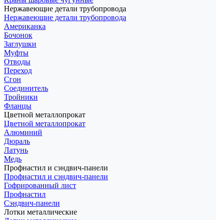
Нержавеющие детали трубопровода
Нержавеющие детали трубопровода
Американка
Бочонок
Заглушки
Муфты
Отводы
Переход
Сгон
Соединитель
Тройники
Фланцы
Цветной металлопрокат
Цветной металлопрокат
Алюминий
Дюраль
Латунь
Медь
Профнастил и сэндвич-панели
Профнастил и сэндвич-панели
Гофрированный лист
Профнастил
Сэндвич-панели
Лотки металлические