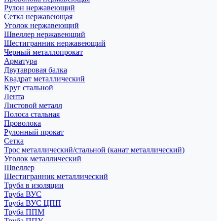
Рулон нержавеющий
Сетка нержавеющая
Уголок нержавеющий
Швеллер нержавеющий
Шестигранник нержавеющий
Черный металлопрокат
Арматура
Двутавровая балка
Квадрат металлический
Круг стальной
Лента
Листовой металл
Полоса стальная
Проволока
Рулонный прокат
Сетка
Трос металлический/стальной (канат металлический)
Уголок металлический
Швеллер
Шестигранник металлический
Труба в изоляции
Труба ВУС
Труба ВУС ЦПП
Труба ППМ
Труба ППУ