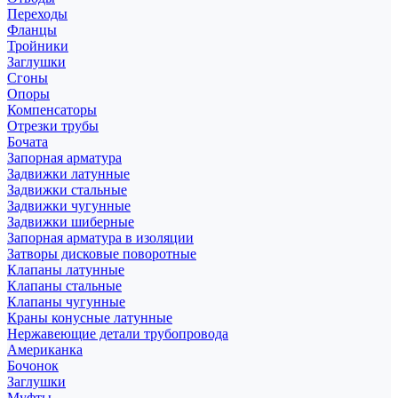
Переходы
Фланцы
Тройники
Заглушки
Сгоны
Опоры
Компенсаторы
Отрезки трубы
Бочата
Запорная арматура
Задвижки латунные
Задвижки стальные
Задвижки чугунные
Задвижки шиберные
Запорная арматура в изоляции
Затворы дисковые поворотные
Клапаны латунные
Клапаны стальные
Клапаны чугунные
Краны конусные латунные
Нержавеющие детали трубопровода
Американка
Бочонок
Заглушки
Муфты