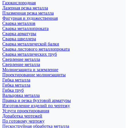
Газокислородная
Лазерная резка металла
Плазменная резка металла
Фигурная и художественная
Сварка металлов
Сварка металлопроката
Сварка арматуры
Сварка швеллера
Сварка металлической балки
Сварка листового металлопроката
Сварка металлических труб
Сверление металла
Сверление металла
Молниезащита и заземление
Проектирование молниезащиты
Гибка металла
Гибка металла
Гибка труб
Вальцовка металла
Правка и резка бухтовой арматуры
Изготовление изделий по чертежу
Услуги проектирования
Доработка чертежей
По готовому чертежу
Пескоструйная обработка металла