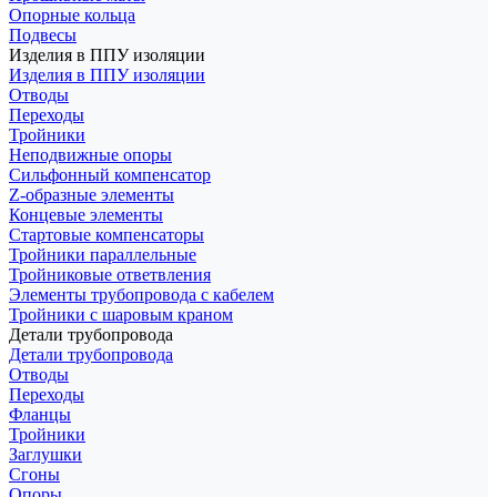
Опорные кольца
Подвесы
Изделия в ППУ изоляции
Изделия в ППУ изоляции
Отводы
Переходы
Тройники
Неподвижные опоры
Cильфонный компенсатор
Z-образные элементы
Концевые элементы
Стартовые компенсаторы
Тройники параллельные
Тройниковые ответвления
Элементы трубопровода с кабелем
Тройники с шаровым краном
Детали трубопровода
Детали трубопровода
Отводы
Переходы
Фланцы
Тройники
Заглушки
Сгоны
Опоры