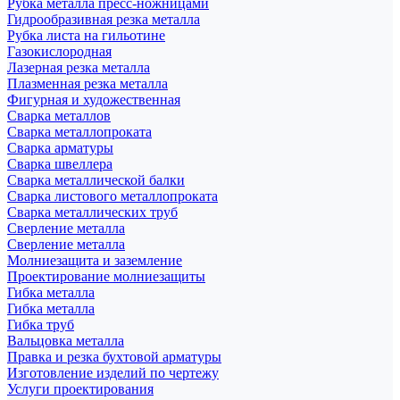
Рубка металла пресс-ножницами
Гидрообразивная резка металла
Рубка листа на гильотине
Газокислородная
Лазерная резка металла
Плазменная резка металла
Фигурная и художественная
Сварка металлов
Сварка металлопроката
Сварка арматуры
Сварка швеллера
Сварка металлической балки
Сварка листового металлопроката
Сварка металлических труб
Сверление металла
Сверление металла
Молниезащита и заземление
Проектирование молниезащиты
Гибка металла
Гибка металла
Гибка труб
Вальцовка металла
Правка и резка бухтовой арматуры
Изготовление изделий по чертежу
Услуги проектирования