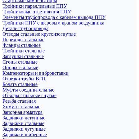
Стартовые компенсаторы
Тройники параллельные ППУ
Тройниковые ответвления ППУ
Элементы трубопровода с кабелем вывода ППУ
Тройники ППУ с шаровым краном воздушника
Детали трубопровода
Отводы стальные крутоизогнутые
Переходы стальные
Фланцы стальные
Тройники стальные
Заглушки стальные
Сгоны стальные
Опоры стальные
Компенсаторы и вибровставки
Отрезки трубы ВГП
Бочата стальные
Муфты соединительные
Отводы стальные гнутые
Резьба стальная
Хомуты стальные
Запорная арматура
Задвижки латунные
Задвижки стальные
Задвижки чугунные
Задвижки шиберные