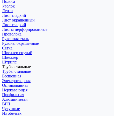
Полоса
Уголок
Лента
Лист гладкий
Лист окрашенный
Лист гладкий
Листы перфорированные
Проволока
Рулонная сталь
Рулоны окрашенные
Сетка
Швеллер гнутый
Швеллер
Штрипс
Трубы стальные
Трубы стальные
Бесшовная
Электросварная
Оцинкованная
Нержавеющая
Профильная
Алюминиевая
ВГП
Чугунные
Из обечаек