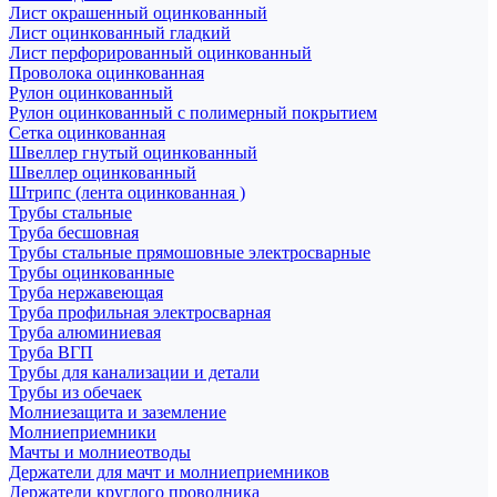
Лист окрашенный оцинкованный
Лист оцинкованный гладкий
Лист перфорированный оцинкованный
Проволока оцинкованная
Рулон оцинкованный
Рулон оцинкованный с полимерный покрытием
Сетка оцинкованная
Швеллер гнутый оцинкованный
Швеллер оцинкованный
Штрипс (лента оцинкованная )
Трубы стальные
Труба бесшовная
Трубы стальные прямошовные электросварные
Трубы оцинкованные
Труба нержавеющая
Труба профильная электросварная
Труба алюминиевая
Труба ВГП
Трубы для канализации и детали
Трубы из обечаек
Молниезащита и заземление
Молниеприемники
Мачты и молниеотводы
Держатели для мачт и молниеприемников
Держатели круглого проводника