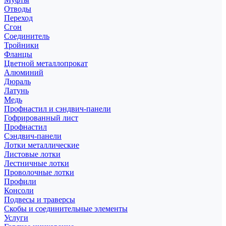
Отводы
Переход
Сгон
Соединитель
Тройники
Фланцы
Цветной металлопрокат
Алюминий
Дюраль
Латунь
Медь
Профнастил и сэндвич-панели
Гофрированный лист
Профнастил
Сэндвич-панели
Лотки металлические
Листовые лотки
Лестничные лотки
Проволочные лотки
Профили
Консоли
Подвесы и траверсы
Скобы и соединительные элементы
Услуги