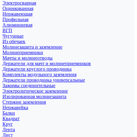
Электросварная
Оцинкованная
Нержавеющая
Профильная
Алюминиевая
ВГП
Чугунные
Из обечаек
Молниезащита и заземление
Молниеприемники
Мачты и молниеотводы
Держатели для мачт и молниеприемников
Держатели круглого проводника
Комплекты модульного заземления
Держатели проводника универсальные
Зажимы соединительные
Электролитическое заземление
Изолированная молниезащита
Стержни заземления
Нержавейка
Балки
Квадрат
Круг
Лента
Лист