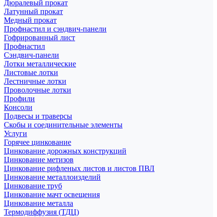
Дюралевый прокат
Латунный прокат
Медный прокат
Профнастил и сэндвич-панели
Гофрированный лист
Профнастил
Сэндвич-панели
Лотки металлические
Листовые лотки
Лестничные лотки
Проволочные лотки
Профили
Консоли
Подвесы и траверсы
Скобы и соединительные элементы
Услуги
Горячее цинкование
Цинкование дорожных конструкций
Цинкование метизов
Цинкование рифленых листов и листов ПВЛ
Цинкование металлоизделий
Цинкование труб
Цинкование мачт освещения
Цинкование металла
Термодиффузия (ТДЦ)