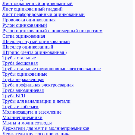
Лист окрашенный оцинкованный
Лист оцинкованный гладкий
Лист перфорированный оцинкованный
Проволока оцинкованная
Рулон оцинкованный
Рулон оцинкованный с полимерный покрытием
Сетка оцинкованная
Швеллер гнутый оцинкованный
Швеллер оцинкованный
Штрипс (лента оцинкованная )
Трубы стальные
Труба бесшовная
Трубы стальные прямошовные электросварные
Трубы оцинкованные
Труба нержавеющая
Труба профильная электросварная
Труба алюминиевая
Труба ВГП
Трубы для канализации и детали
Трубы из обечаек
Молниезащита и заземление
Молниеприемники
Мачты и молниеотводы
Держатели для мачт и молниеприемников
Держатели круглого проводника