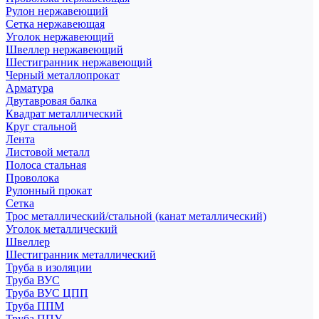
Рулон нержавеющий
Сетка нержавеющая
Уголок нержавеющий
Швеллер нержавеющий
Шестигранник нержавеющий
Черный металлопрокат
Арматура
Двутавровая балка
Квадрат металлический
Круг стальной
Лента
Листовой металл
Полоса стальная
Проволока
Рулонный прокат
Сетка
Трос металлический/стальной (канат металлический)
Уголок металлический
Швеллер
Шестигранник металлический
Труба в изоляции
Труба ВУС
Труба ВУС ЦПП
Труба ППМ
Труба ППУ