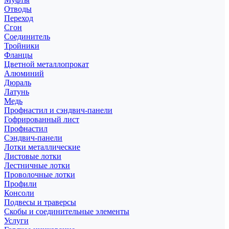
Отводы
Переход
Сгон
Соединитель
Тройники
Фланцы
Цветной металлопрокат
Алюминий
Дюраль
Латунь
Медь
Профнастил и сэндвич-панели
Гофрированный лист
Профнастил
Сэндвич-панели
Лотки металлические
Листовые лотки
Лестничные лотки
Проволочные лотки
Профили
Консоли
Подвесы и траверсы
Скобы и соединительные элементы
Услуги