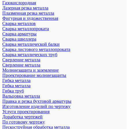
Газокислородная
Лазерная резка металла
Плазменная резка металла
Фигурная и художественная
Сварка металлов
Сварка металлопроката
Сварка арматуры
Сварка швеллера
Сварка металлической балки
Сварка листового металлопроката
Сварка металлических труб
Сверление металла
Сверление металла
Молниезащита и заземление
Проектирование молниезащиты
Гибка металла
Гибка металла
Гибка труб
Вальцовка металла
Правка и резка бухтовой арматуры
Изготовление изделий по чертежу
Услуги проектирования
Доработка чертежей
По готовому чертежу
Пескоструйная обработка металла