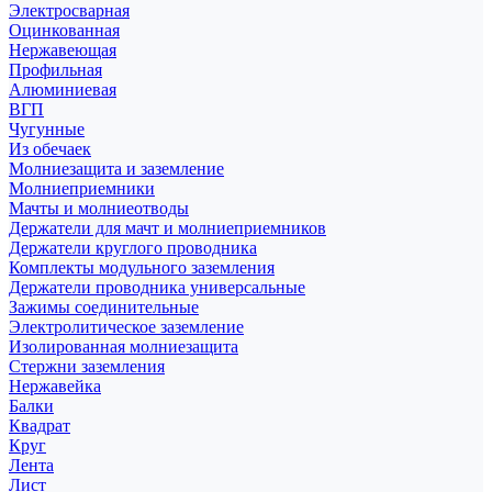
Электросварная
Оцинкованная
Нержавеющая
Профильная
Алюминиевая
ВГП
Чугунные
Из обечаек
Молниезащита и заземление
Молниеприемники
Мачты и молниеотводы
Держатели для мачт и молниеприемников
Держатели круглого проводника
Комплекты модульного заземления
Держатели проводника универсальные
Зажимы соединительные
Электролитическое заземление
Изолированная молниезащита
Стержни заземления
Нержавейка
Балки
Квадрат
Круг
Лента
Лист