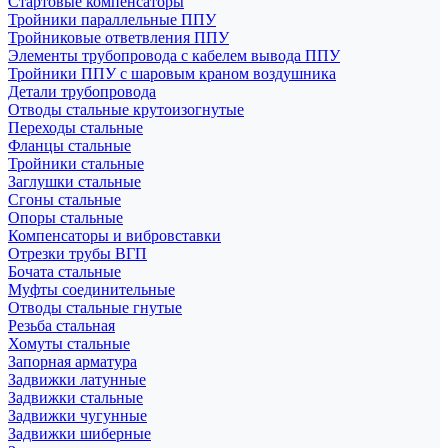
Стартовые компенсаторы
Тройники параллельные ППУ
Тройниковые ответвления ППУ
Элементы трубопровода с кабелем вывода ППУ
Тройники ППУ с шаровым краном воздушника
Детали трубопровода
Отводы стальные крутоизогнутые
Переходы стальные
Фланцы стальные
Тройники стальные
Заглушки стальные
Сгоны стальные
Опоры стальные
Компенсаторы и вибровставки
Отрезки трубы ВГП
Бочата стальные
Муфты соединительные
Отводы стальные гнутые
Резьба стальная
Хомуты стальные
Запорная арматура
Задвижки латунные
Задвижки стальные
Задвижки чугунные
Задвижки шиберные