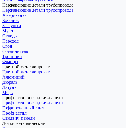
Нержавеющие детали трубопровода
Нержавеющие детали трубопровода
Американка
Бочонок
Заглушки
Муфты
Отводы
Переход
Сгон
Соединитель
Тройники
Фланцы
Цветной металлопрокат
Цветной металлопрокат
Алюминий
Дюраль
Латунь
Медь
Профнастил и сэндвич-панели
Профнастил и сэндвич-панели
Гофрированный лист
Профнастил
Сэндвич-панели
Лотки металлические