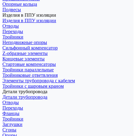
Опорные кольца
Подвесы
Изделия в ППУ изоляции
Изделия в ППУ изоляции
Отводы
Переходы
Тройники
Неподвижные опоры
Cильфонный компенсатор
Z-образные элементы
Концевые элементы
Стартовые компенсаторы
Тройники параллельные
Тройниковые ответвления
Элементы трубопровода с кабелем
Тройники с шаровым краном
Детали трубопровода
Детали трубопровода
Отводы
Переходы
Фланцы
Тройники
Заглушки
Сгоны
Опоры