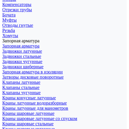
Компенсаторы
Отрезки трубы
Бочата
Муфты
Отводы гнутые
Резьба
Хомуты
Запорная арматура
Запорная арматура
Задвижки латунные
Задвижки стальные
Задвижки чугунные
Задвижки шиберные
Запорная арматура в изоляции
Затворы дисковые поворотные
Клапаны латунные
Клапаны стальные
Клапаны чугунные
Краны конусные латунные
Краны латунные водоразборные
Краны латунные для манометров
Краны шаровые латунные
Краны шаровые латунные со спуском
Краны шаровые стальные
Краны шаровые чугунные