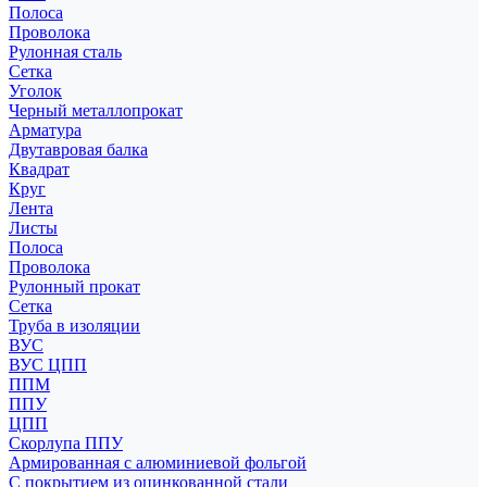
Полоса
Проволока
Рулонная сталь
Сетка
Уголок
Черный металлопрокат
Арматура
Двутавровая балка
Квадрат
Круг
Лента
Листы
Полоса
Проволока
Рулонный прокат
Сетка
Труба в изоляции
ВУС
ВУС ЦПП
ППМ
ППУ
ЦПП
Скорлупа ППУ
Армированная с алюминиевой фольгой
С покрытием из оцинкованной стали