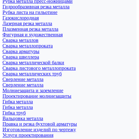
Рубка металла пресс-ножницами
Гидрообразивная резка металла
Рубка листа на гильотине
Газокислородная
Лазерная резка металла
Плазменная резка металла
Фигурная и художественная
Сварка металлов
Сварка металлопроката
Сварка арматуры
Сварка швеллера
Сварка металлической балки
Сварка листового металлопроката
Сварка металлических труб
Сверление металла
Сверление металла
Молниезащита и заземление
Проектирование молниезащиты
Гибка металла
Гибка металла
Гибка труб
Вальцовка металла
Правка и резка бухтовой арматуры
Изготовление изделий по чертежу
Услуги проектирования