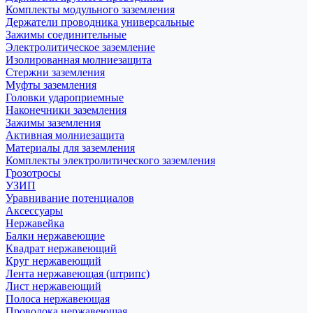
Комплекты модульного заземления
Держатели проводника универсальные
Зажимы соединительные
Электролитическое заземление
Изолированная молниезащита
Стержни заземления
Муфты заземления
Головки удароприемные
Наконечники заземления
Зажимы заземления
Активная молниезащита
Материалы для заземления
Комплекты электролитического заземления
Грозотросы
УЗИП
Уравнивание потенциалов
Аксессуары
Нержавейка
Балки нержавеющие
Квадрат нержавеющий
Круг нержавеющий
Лента нержавеющая (штрипс)
Лист нержавеющий
Полоса нержавеющая
Проволока нержавеющая