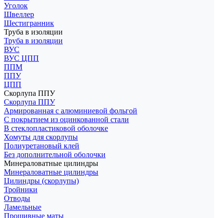
Уголок
Швеллер
Шестигранник
Труба в изоляции
Труба в изоляции
ВУС
ВУС ЦПП
ППМ
ППУ
ЦПП
Скорлупа ППУ
Скорлупа ППУ
Армированная с алюминиевой фольгой
С покрытием из оцинкованной стали
В стеклопластиковой оболочке
Хомуты для скорлупы
Полиуретановый клей
Без дополнительной оболочки
Минераловатные цилиндры
Минераловатные цилиндры
Цилиндры (скорлупы)
Тройники
Отводы
Ламельные
Прошивные маты