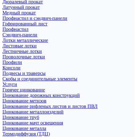
Дюралевый прокат
Латунный прокат
Медный прокат
Профнастил и сэндвич-панели
Гофрированный лист
Профнастил
Сэндвич-панели
Лотки металлические
Листовые лотки
Лестничные лотки
Проволочные лотки
Профили
Консоли
Подвесы и траверсы
Скобы и соединительные элементы
Услуги
Горячее цинкование
Цинкование дорожных конструкций
Цинкование метизов
Цинкование рифленых листов и листов ПВЛ
Цинкование металлоизделий
Цинкование труб
Цинкование мачт освещения
Цинкование металла
Термодиффузия (ТДЦ)