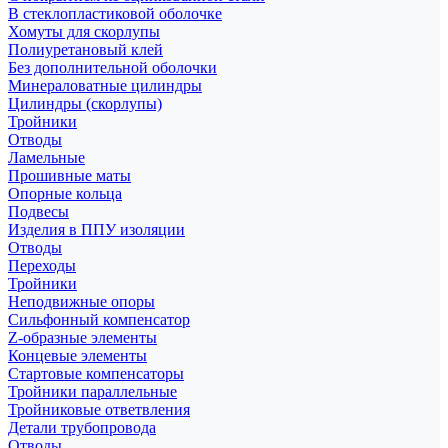
В стеклопластиковой оболочке
Хомуты для скорлупы
Полиуретановый клей
Без дополнительной оболочки
Минераловатные цилиндры
Цилиндры (скорлупы)
Тройники
Отводы
Ламельные
Прошивные маты
Опорные кольца
Подвесы
Изделия в ППУ изоляции
Отводы
Переходы
Тройники
Неподвижные опоры
Cильфонный компенсатор
Z-образные элементы
Концевые элементы
Стартовые компенсаторы
Тройники параллельные
Тройниковые ответвления
Детали трубопровода
Отводы