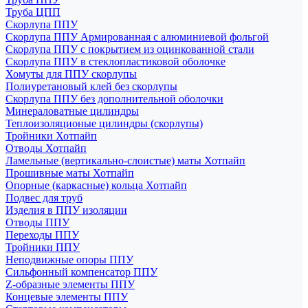
Труба ЦПП
Скорлупа ППУ
Скорлупа ППУ Армированная с алюминиевой фольгой
Скорлупа ППУ с покрытием из оцинкованной стали
Скорлупа ППУ в стеклопластиковой оболочке
Хомуты для ППУ скорлупы
Полиуретановый клей без скорлупы
Скорлупа ППУ без дополнительной оболочки
Минераловатные цилиндры
Теплоизоляционые цилиндры (скорлупы)
Тройники Хотпайп
Отводы Хотпайп
Ламельные (вертикально-слоистые) маты Хотпайп
Прошивные маты Хотпайп
Опорные (каркасные) кольца Хотпайп
Подвес для труб
Изделия в ППУ изоляции
Отводы ППУ
Переходы ППУ
Тройники ППУ
Неподвижные опоры ППУ
Cильфонный компенсатор ППУ
Z-образные элементы ППУ
Концевые элементы ППУ