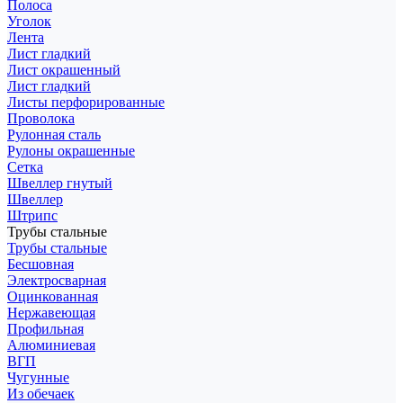
Полоса
Уголок
Лента
Лист гладкий
Лист окрашенный
Лист гладкий
Листы перфорированные
Проволока
Рулонная сталь
Рулоны окрашенные
Сетка
Швеллер гнутый
Швеллер
Штрипс
Трубы стальные
Трубы стальные
Бесшовная
Электросварная
Оцинкованная
Нержавеющая
Профильная
Алюминиевая
ВГП
Чугунные
Из обечаек