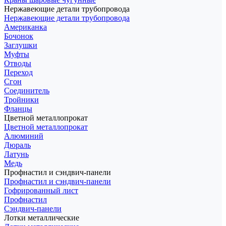
Нержавеющие детали трубопровода
Нержавеющие детали трубопровода
Американка
Бочонок
Заглушки
Муфты
Отводы
Переход
Сгон
Соединитель
Тройники
Фланцы
Цветной металлопрокат
Цветной металлопрокат
Алюминий
Дюраль
Латунь
Медь
Профнастил и сэндвич-панели
Профнастил и сэндвич-панели
Гофрированный лист
Профнастил
Сэндвич-панели
Лотки металлические