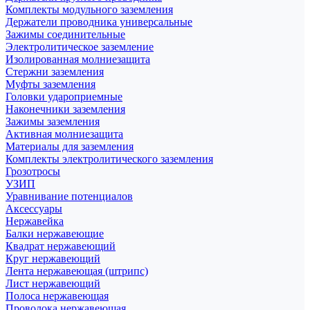
Комплекты модульного заземления
Держатели проводника универсальные
Зажимы соединительные
Электролитическое заземление
Изолированная молниезащита
Стержни заземления
Муфты заземления
Головки удароприемные
Наконечники заземления
Зажимы заземления
Активная молниезащита
Материалы для заземления
Комплекты электролитического заземления
Грозотросы
УЗИП
Уравнивание потенциалов
Аксессуары
Нержавейка
Балки нержавеющие
Квадрат нержавеющий
Круг нержавеющий
Лента нержавеющая (штрипс)
Лист нержавеющий
Полоса нержавеющая
Проволока нержавеющая