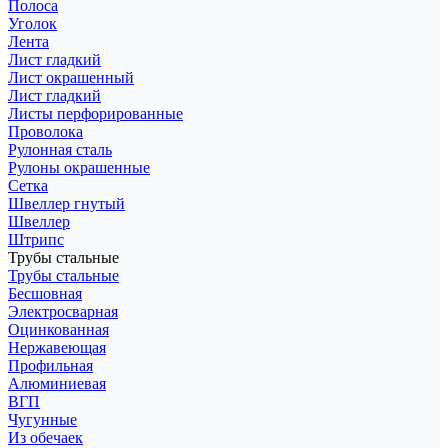
Полоса
Уголок
Лента
Лист гладкий
Лист окрашенный
Лист гладкий
Листы перфорированные
Проволока
Рулонная сталь
Рулоны окрашенные
Сетка
Швеллер гнутый
Швеллер
Штрипс
Трубы стальные
Трубы стальные
Бесшовная
Электросварная
Оцинкованная
Нержавеющая
Профильная
Алюминиевая
ВГП
Чугунные
Из обечаек