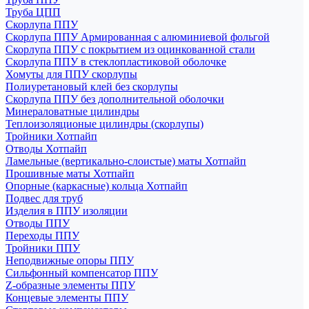
Труба ЦПП
Скорлупа ППУ
Скорлупа ППУ Армированная с алюминиевой фольгой
Скорлупа ППУ с покрытием из оцинкованной стали
Скорлупа ППУ в стеклопластиковой оболочке
Хомуты для ППУ скорлупы
Полиуретановый клей без скорлупы
Скорлупа ППУ без дополнительной оболочки
Минераловатные цилиндры
Теплоизоляционые цилиндры (скорлупы)
Тройники Хотпайп
Отводы Хотпайп
Ламельные (вертикально-слоистые) маты Хотпайп
Прошивные маты Хотпайп
Опорные (каркасные) кольца Хотпайп
Подвес для труб
Изделия в ППУ изоляции
Отводы ППУ
Переходы ППУ
Тройники ППУ
Неподвижные опоры ППУ
Cильфонный компенсатор ППУ
Z-образные элементы ППУ
Концевые элементы ППУ