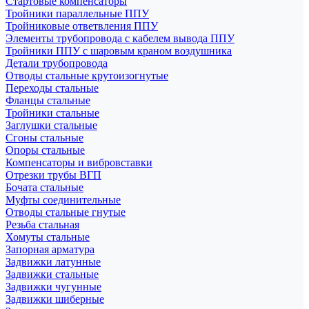
Стартовые компенсаторы
Тройники параллельные ППУ
Тройниковые ответвления ППУ
Элементы трубопровода с кабелем вывода ППУ
Тройники ППУ с шаровым краном воздушника
Детали трубопровода
Отводы стальные крутоизогнутые
Переходы стальные
Фланцы стальные
Тройники стальные
Заглушки стальные
Сгоны стальные
Опоры стальные
Компенсаторы и вибровставки
Отрезки трубы ВГП
Бочата стальные
Муфты соединительные
Отводы стальные гнутые
Резьба стальная
Хомуты стальные
Запорная арматура
Задвижки латунные
Задвижки стальные
Задвижки чугунные
Задвижки шиберные