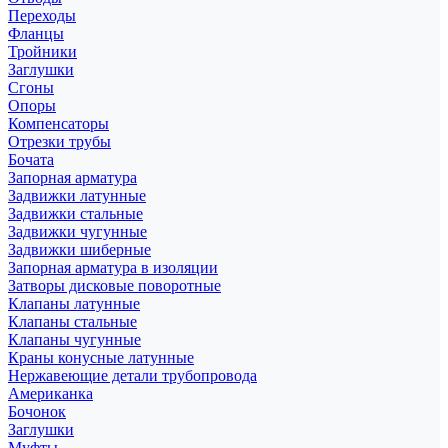
Переходы
Фланцы
Тройники
Заглушки
Сгоны
Опоры
Компенсаторы
Отрезки трубы
Бочата
Запорная арматура
Задвижки латунные
Задвижки стальные
Задвижки чугунные
Задвижки шиберные
Запорная арматура в изоляции
Затворы дисковые поворотные
Клапаны латунные
Клапаны стальные
Клапаны чугунные
Краны конусные латунные
Нержавеющие детали трубопровода
Американка
Бочонок
Заглушки
Муфты