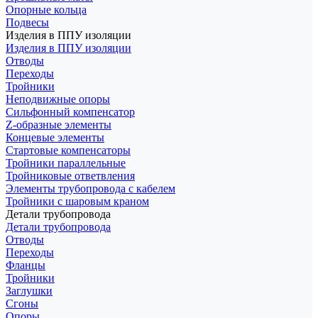
Опорные кольца
Подвесы
Изделия в ППУ изоляции
Изделия в ППУ изоляции
Отводы
Переходы
Тройники
Неподвижные опоры
Cильфонный компенсатор
Z-образные элементы
Концевые элементы
Стартовые компенсаторы
Тройники параллельные
Тройниковые ответвления
Элементы трубопровода с кабелем
Тройники с шаровым краном
Детали трубопровода
Детали трубопровода
Отводы
Переходы
Фланцы
Тройники
Заглушки
Сгоны
Опоры