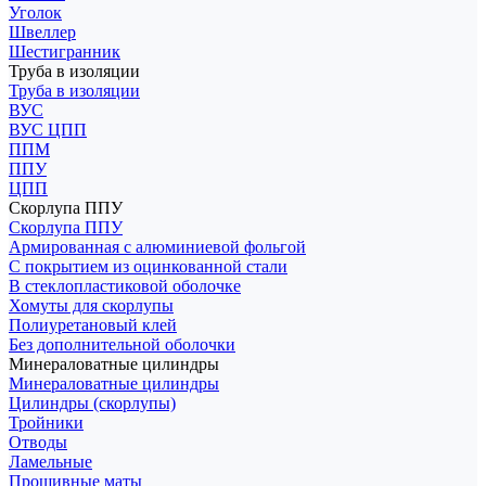
Уголок
Швеллер
Шестигранник
Труба в изоляции
Труба в изоляции
ВУС
ВУС ЦПП
ППМ
ППУ
ЦПП
Скорлупа ППУ
Скорлупа ППУ
Армированная с алюминиевой фольгой
С покрытием из оцинкованной стали
В стеклопластиковой оболочке
Хомуты для скорлупы
Полиуретановый клей
Без дополнительной оболочки
Минераловатные цилиндры
Минераловатные цилиндры
Цилиндры (скорлупы)
Тройники
Отводы
Ламельные
Прошивные маты