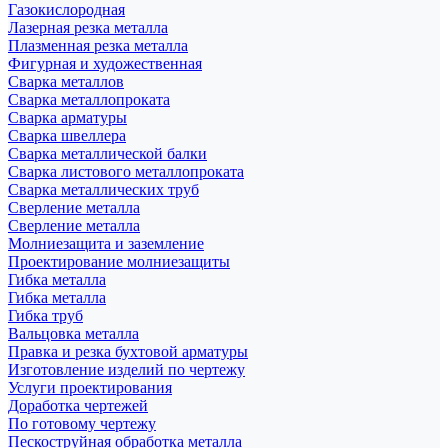
Газокислородная
Лазерная резка металла
Плазменная резка металла
Фигурная и художественная
Сварка металлов
Сварка металлопроката
Сварка арматуры
Сварка швеллера
Сварка металлической балки
Сварка листового металлопроката
Сварка металлических труб
Сверление металла
Сверление металла
Молниезащита и заземление
Проектирование молниезащиты
Гибка металла
Гибка металла
Гибка труб
Вальцовка металла
Правка и резка бухтовой арматуры
Изготовление изделий по чертежу
Услуги проектирования
Доработка чертежей
По готовому чертежу
Пескоструйная обработка металла