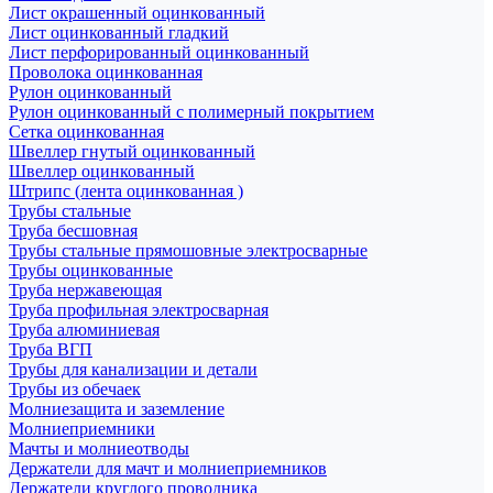
Лист окрашенный оцинкованный
Лист оцинкованный гладкий
Лист перфорированный оцинкованный
Проволока оцинкованная
Рулон оцинкованный
Рулон оцинкованный с полимерный покрытием
Сетка оцинкованная
Швеллер гнутый оцинкованный
Швеллер оцинкованный
Штрипс (лента оцинкованная )
Трубы стальные
Труба бесшовная
Трубы стальные прямошовные электросварные
Трубы оцинкованные
Труба нержавеющая
Труба профильная электросварная
Труба алюминиевая
Труба ВГП
Трубы для канализации и детали
Трубы из обечаек
Молниезащита и заземление
Молниеприемники
Мачты и молниеотводы
Держатели для мачт и молниеприемников
Держатели круглого проводника