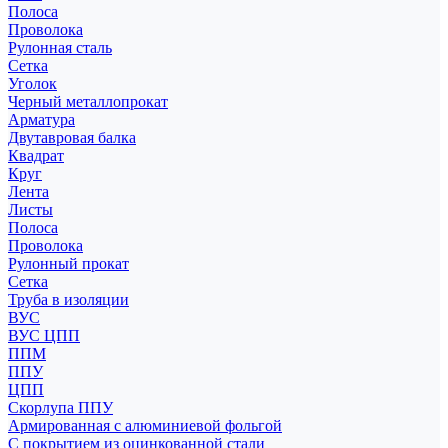
Полоса
Проволока
Рулонная сталь
Сетка
Уголок
Черный металлопрокат
Арматура
Двутавровая балка
Квадрат
Круг
Лента
Листы
Полоса
Проволока
Рулонный прокат
Сетка
Труба в изоляции
ВУС
ВУС ЦПП
ППМ
ППУ
ЦПП
Скорлупа ППУ
Армированная с алюминиевой фольгой
С покрытием из оцинкованной стали