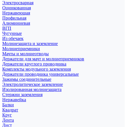
Электросварная
Оцинкованная
Нержавеющая
Профильная
Алюминиевая
ВГП
Чугунные
Из обечаек
Молниезащита и заземление
Молниеприемники
Мачты и молниеотводы
Держатели для мачт и молниеприемников
Держатели круглого проводника
Комплекты модульного заземления
Держатели проводника универсальные
Зажимы соединительные
Электролитическое заземление
Изолированная молниезащита
Стержни заземления
Нержавейка
Балки
Квадрат
Круг
Лента
Лист