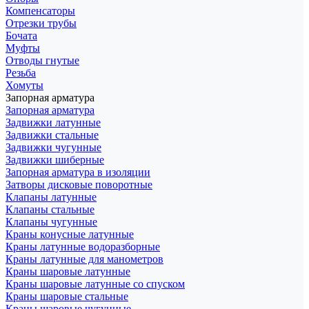
Компенсаторы
Отрезки трубы
Бочата
Муфты
Отводы гнутые
Резьба
Хомуты
Запорная арматура
Запорная арматура
Задвижки латунные
Задвижки стальные
Задвижки чугунные
Задвижки шиберные
Запорная арматура в изоляции
Затворы дисковые поворотные
Клапаны латунные
Клапаны стальные
Клапаны чугунные
Краны конусные латунные
Краны латунные водоразборные
Краны латунные для манометров
Краны шаровые латунные
Краны шаровые латунные со спуском
Краны шаровые стальные
Краны шаровые чугунные