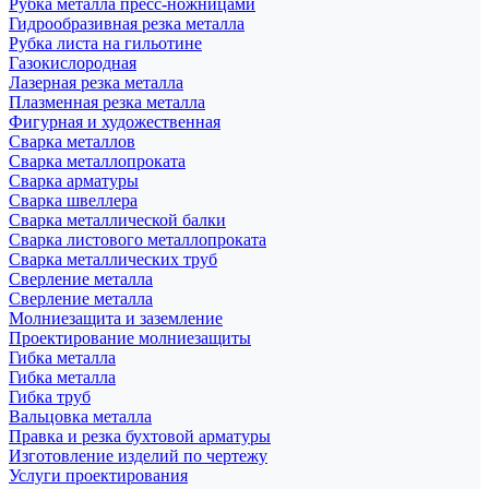
Рубка металла пресс-ножницами
Гидрообразивная резка металла
Рубка листа на гильотине
Газокислородная
Лазерная резка металла
Плазменная резка металла
Фигурная и художественная
Сварка металлов
Сварка металлопроката
Сварка арматуры
Сварка швеллера
Сварка металлической балки
Сварка листового металлопроката
Сварка металлических труб
Сверление металла
Сверление металла
Молниезащита и заземление
Проектирование молниезащиты
Гибка металла
Гибка металла
Гибка труб
Вальцовка металла
Правка и резка бухтовой арматуры
Изготовление изделий по чертежу
Услуги проектирования