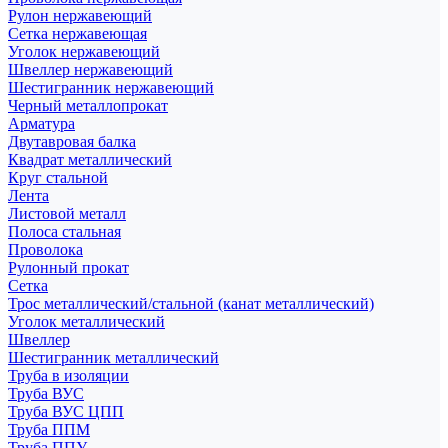
Рулон нержавеющий
Сетка нержавеющая
Уголок нержавеющий
Швеллер нержавеющий
Шестигранник нержавеющий
Черный металлопрокат
Арматура
Двутавровая балка
Квадрат металлический
Круг стальной
Лента
Листовой металл
Полоса стальная
Проволока
Рулонный прокат
Сетка
Трос металлический/стальной (канат металлический)
Уголок металлический
Швеллер
Шестигранник металлический
Труба в изоляции
Труба ВУС
Труба ВУС ЦПП
Труба ППМ
Труба ППУ