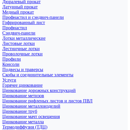
Дюралевый прокат
Латунный прокат
Медный прокат
Профнастил и сэндвич-панели
Гофрированный лист
Профнастил
Сэндвич-панели
Лотки металлические
Листовые лотки
Лестничные лотки
Проволочные лотки
Профили
Консоли
Подвесы и траверсы
Скобы и соединительные элементы
Услуги
Горячее цинкование
Цинкование дорожных конструкций
Цинкование метизов
Цинкование рифленых листов и листов ПВЛ
Цинкование металлоизделий
Цинкование труб
Цинкование мачт освещения
Цинкование металла
Термодиффузия (ТДЦ)