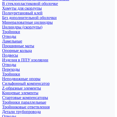
В стеклопластиковой оболочке
Хомуты для скорлупы
Полиуретановый клей
Без дополнительной оболочки
Минераловатные цилиндры
Цилиндры (скорлупы)
Тройники
Отводы
Ламельные
Прошивные маты
Опорные кольца
Подвесы
Изделия в ППУ изоляции
Отводы
Переходы
Тройники
Неподвижные опоры
Cильфонный компенсатор
Z-образные элементы
Концевые элементы
Стартовые компенсаторы
Тройники параллельные
Тройниковые ответвления
Детали трубопровода
Отводы