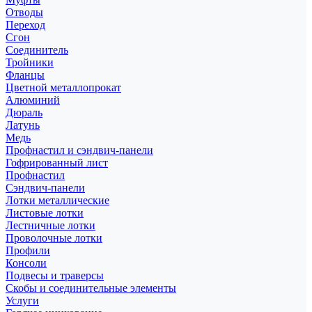
Отводы
Переход
Сгон
Соединитель
Тройники
Фланцы
Цветной металлопрокат
Алюминий
Дюраль
Латунь
Медь
Профнастил и сэндвич-панели
Гофрированный лист
Профнастил
Сэндвич-панели
Лотки металлические
Листовые лотки
Лестничные лотки
Проволочные лотки
Профили
Консоли
Подвесы и траверсы
Скобы и соединительные элементы
Услуги