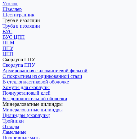
Уголок
Швеллер
Шестигранник
Труба в изоляции
Труба в изоляции
ВУС
ВУС ЦПП
ППМ
ППУ
ЦПП
Скорлупа ППУ
Скорлупа ППУ
Армированная с алюминиевой фольгой
С покрытием из оцинкованной стали
В стеклопластиковой оболочке
Хомуты для скорлупы
Полиуретановый клей
Без дополнительной оболочки
Минераловатные цилиндры
Минераловатные цилиндры
Цилиндры (скорлупы)
Тройники
Отводы
Ламельные
Прошивные маты