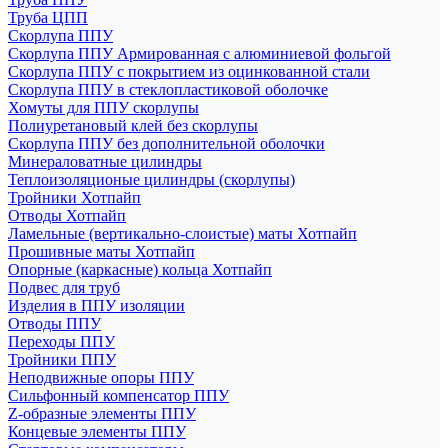
Труба ЦПП
Скорлупа ППУ
Скорлупа ППУ Армированная с алюминиевой фольгой
Скорлупа ППУ с покрытием из оцинкованной стали
Скорлупа ППУ в стеклопластиковой оболочке
Хомуты для ППУ скорлупы
Полиуретановый клей без скорлупы
Скорлупа ППУ без дополнительной оболочки
Минераловатные цилиндры
Теплоизоляционые цилиндры (скорлупы)
Тройники Хотпайп
Отводы Хотпайп
Ламельные (вертикально-слоистые) маты Хотпайп
Прошивные маты Хотпайп
Опорные (каркасные) кольца Хотпайп
Подвес для труб
Изделия в ППУ изоляции
Отводы ППУ
Переходы ППУ
Тройники ППУ
Неподвижные опоры ППУ
Cильфонный компенсатор ППУ
Z-образные элементы ППУ
Концевые элементы ППУ