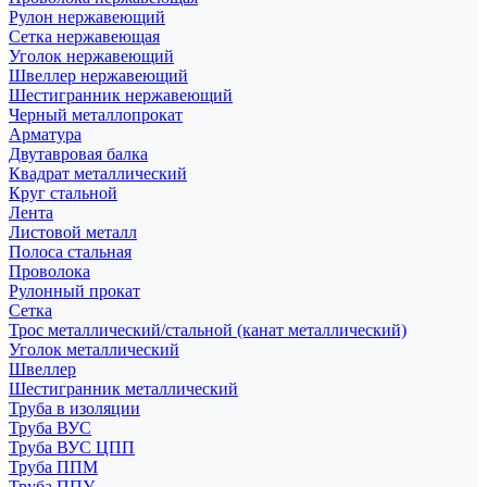
Рулон нержавеющий
Сетка нержавеющая
Уголок нержавеющий
Швеллер нержавеющий
Шестигранник нержавеющий
Черный металлопрокат
Арматура
Двутавровая балка
Квадрат металлический
Круг стальной
Лента
Листовой металл
Полоса стальная
Проволока
Рулонный прокат
Сетка
Трос металлический/стальной (канат металлический)
Уголок металлический
Швеллер
Шестигранник металлический
Труба в изоляции
Труба ВУС
Труба ВУС ЦПП
Труба ППМ
Труба ППУ