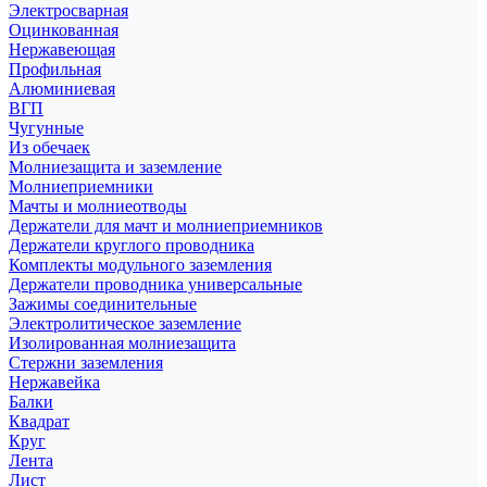
Электросварная
Оцинкованная
Нержавеющая
Профильная
Алюминиевая
ВГП
Чугунные
Из обечаек
Молниезащита и заземление
Молниеприемники
Мачты и молниеотводы
Держатели для мачт и молниеприемников
Держатели круглого проводника
Комплекты модульного заземления
Держатели проводника универсальные
Зажимы соединительные
Электролитическое заземление
Изолированная молниезащита
Стержни заземления
Нержавейка
Балки
Квадрат
Круг
Лента
Лист