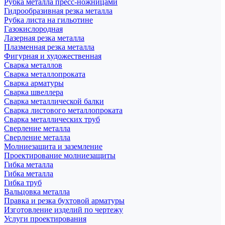
Рубка металла пресс-ножницами
Гидрообразивная резка металла
Рубка листа на гильотине
Газокислородная
Лазерная резка металла
Плазменная резка металла
Фигурная и художественная
Сварка металлов
Сварка металлопроката
Сварка арматуры
Сварка швеллера
Сварка металлической балки
Сварка листового металлопроката
Сварка металлических труб
Сверление металла
Сверление металла
Молниезащита и заземление
Проектирование молниезащиты
Гибка металла
Гибка металла
Гибка труб
Вальцовка металла
Правка и резка бухтовой арматуры
Изготовление изделий по чертежу
Услуги проектирования