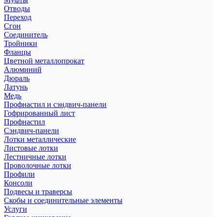
Отводы
Переход
Сгон
Соединитель
Тройники
Фланцы
Цветной металлопрокат
Алюминий
Дюраль
Латунь
Медь
Профнастил и сэндвич-панели
Гофрированный лист
Профнастил
Сэндвич-панели
Лотки металлические
Листовые лотки
Лестничные лотки
Проволочные лотки
Профили
Консоли
Подвесы и траверсы
Скобы и соединительные элементы
Услуги