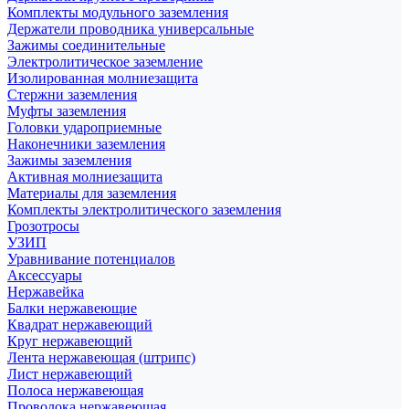
Комплекты модульного заземления
Держатели проводника универсальные
Зажимы соединительные
Электролитическое заземление
Изолированная молниезащита
Стержни заземления
Муфты заземления
Головки удароприемные
Наконечники заземления
Зажимы заземления
Активная молниезащита
Материалы для заземления
Комплекты электролитического заземления
Грозотросы
УЗИП
Уравнивание потенциалов
Аксессуары
Нержавейка
Балки нержавеющие
Квадрат нержавеющий
Круг нержавеющий
Лента нержавеющая (штрипс)
Лист нержавеющий
Полоса нержавеющая
Проволока нержавеющая