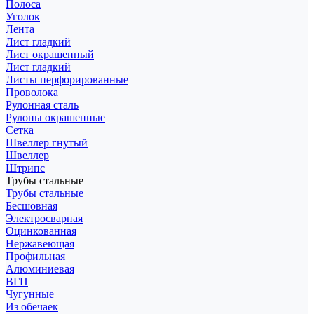
Полоса
Уголок
Лента
Лист гладкий
Лист окрашенный
Лист гладкий
Листы перфорированные
Проволока
Рулонная сталь
Рулоны окрашенные
Сетка
Швеллер гнутый
Швеллер
Штрипс
Трубы стальные
Трубы стальные
Бесшовная
Электросварная
Оцинкованная
Нержавеющая
Профильная
Алюминиевая
ВГП
Чугунные
Из обечаек