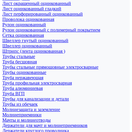
Лист окрашенный оцинкованный
Лист оцинкованный гладкий
Лист перфорированный оцинкованный
Проволока оцинкованная
Рулон оцинкованный
Рулон оцинкованный с полимерный покрытием
Сетка оцинкованная
Швеллер гнутый оцинкованный
Швеллер оцинкованный
Штрипс (лента оцинкованная )
Трубы стальные
Труба бесшовная
Трубы стальные прямошовные электросварные
Трубы оцинкованные
Труба нержавеющая
Труба профильная электросварная
Труба алюминиевая
Труба ВГП
Трубы для канализации и детали
Трубы из обечаек
Молниезащита и заземление
Молниеприемники
Мачты и молниеотводы
Держатели для мачт и молниеприемников
Держатели круглого проводника