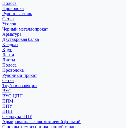
Полоса
Проволока
Рулонная сталь
Сетка
Уголок
Черный металлопрокат
Арматура
Двутавровая балка
Квадрат
Круг
Лента
Листы
Полоса
Проволока
Рулонный прокат
Сетка
Труба в изоляции
ВУС
ВУС ЦПП
ППМ
ППУ
ЦПП
Скорлупа ППУ
Армированная с алюминиевой фольгой
С покрытием из оцинкованной стали