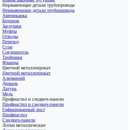
Нержавеющие детали трубопровода
Нержавеющие детали трубопровода
Американка
Бочонок
Заглушки
Муфты
Отводы
Переход
Сгон
Соединитель
Тройники
Фланцы
Цветной металлопрокат
Цветной металлопрокат
Алюминий
Дюраль
Латунь
Медь
Профнастил и сэндвич-панели
Профнастил и сэндвич-панели
Гофрированный лист
Профнастил
Сэндвич-панели
Лотки металлические