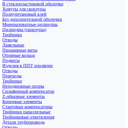
В стеклопластиковой оболочке
Хомуты для скорлупы
Полиуретановый клей
Без дополнительной оболочки
Минераловатные цилиндры
Цилиндры (скорлупы)
Тройники
Отводы
Ламельные
Прошивные маты
Опорные кольца
Подвесы
Изделия в ППУ изоляции
Отводы
Переходы
Тройники
Неподвижные опоры
Cильфонный компенсатор
Z-образные элементы
Концевые элементы
Стартовые компенсаторы
Тройники параллельные
Тройниковые ответвления
Детали трубопровода
Отводы