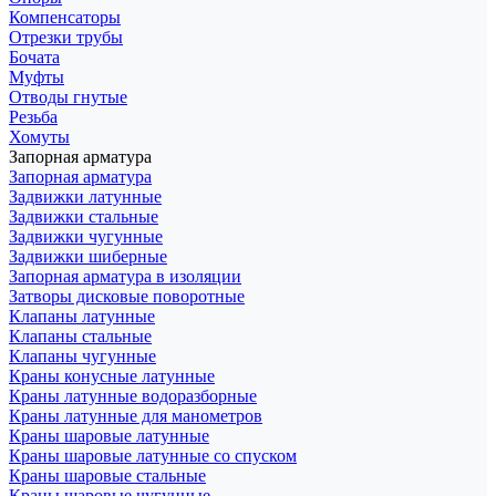
Компенсаторы
Отрезки трубы
Бочата
Муфты
Отводы гнутые
Резьба
Хомуты
Запорная арматура
Запорная арматура
Задвижки латунные
Задвижки стальные
Задвижки чугунные
Задвижки шиберные
Запорная арматура в изоляции
Затворы дисковые поворотные
Клапаны латунные
Клапаны стальные
Клапаны чугунные
Краны конусные латунные
Краны латунные водоразборные
Краны латунные для манометров
Краны шаровые латунные
Краны шаровые латунные со спуском
Краны шаровые стальные
Краны шаровые чугунные