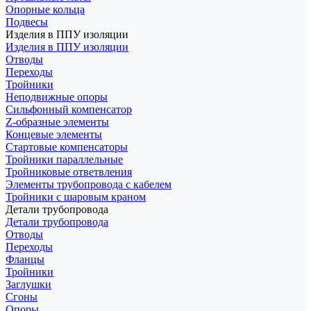
Опорные кольца
Подвесы
Изделия в ППУ изоляции
Изделия в ППУ изоляции
Отводы
Переходы
Тройники
Неподвижные опоры
Cильфонный компенсатор
Z-образные элементы
Концевые элементы
Стартовые компенсаторы
Тройники параллельные
Тройниковые ответвления
Элементы трубопровода с кабелем
Тройники с шаровым краном
Детали трубопровода
Детали трубопровода
Отводы
Переходы
Фланцы
Тройники
Заглушки
Сгоны
Опоры