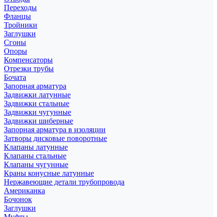
Переходы
Фланцы
Тройники
Заглушки
Сгоны
Опоры
Компенсаторы
Отрезки трубы
Бочата
Запорная арматура
Задвижки латунные
Задвижки стальные
Задвижки чугунные
Задвижки шиберные
Запорная арматура в изоляции
Затворы дисковые поворотные
Клапаны латунные
Клапаны стальные
Клапаны чугунные
Краны конусные латунные
Нержавеющие детали трубопровода
Американка
Бочонок
Заглушки
Муфты