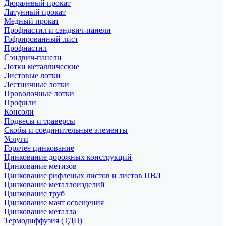
Дюралевый прокат
Латунный прокат
Медный прокат
Профнастил и сэндвич-панели
Гофрированный лист
Профнастил
Сэндвич-панели
Лотки металлические
Листовые лотки
Лестничные лотки
Проволочные лотки
Профили
Консоли
Подвесы и траверсы
Скобы и соединительные элементы
Услуги
Горячее цинкование
Цинкование дорожных конструкций
Цинкование метизов
Цинкование рифленых листов и листов ПВЛ
Цинкование металлоизделий
Цинкование труб
Цинкование мачт освещения
Цинкование металла
Термодиффузия (ТДЦ)