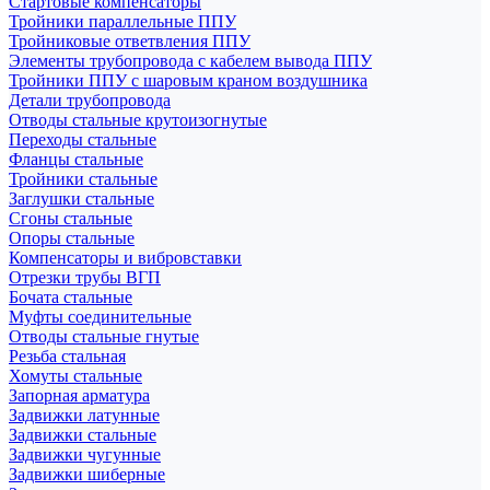
Стартовые компенсаторы
Тройники параллельные ППУ
Тройниковые ответвления ППУ
Элементы трубопровода с кабелем вывода ППУ
Тройники ППУ с шаровым краном воздушника
Детали трубопровода
Отводы стальные крутоизогнутые
Переходы стальные
Фланцы стальные
Тройники стальные
Заглушки стальные
Сгоны стальные
Опоры стальные
Компенсаторы и вибровставки
Отрезки трубы ВГП
Бочата стальные
Муфты соединительные
Отводы стальные гнутые
Резьба стальная
Хомуты стальные
Запорная арматура
Задвижки латунные
Задвижки стальные
Задвижки чугунные
Задвижки шиберные