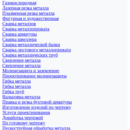
Газокислородная
Лазерная резка металла
Плазменная резка металла
Фигурная и художественная
Сварка металлов
Сварка металлопроката
Сварка арматуры
Сварка швеллера
Сварка металлической балки
Сварка листового металлопроката
Сварка металлических труб
Сверление металла
Сверление металла
Молниезащита и заземление
Проектирование молниезащиты
Гибка металла
Гибка металла
Гибка труб
Вальцовка металла
Правка и резка бухтовой арматуры
Изготовление изделий по чертежу
Услуги проектирования
Доработка чертежей
По готовому чертежу
Пескоструйная обработка металла