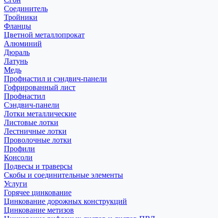
Соединитель
Тройники
Фланцы
Цветной металлопрокат
Алюминий
Дюраль
Латунь
Медь
Профнастил и сэндвич-панели
Гофрированный лист
Профнастил
Сэндвич-панели
Лотки металлические
Листовые лотки
Лестничные лотки
Проволочные лотки
Профили
Консоли
Подвесы и траверсы
Скобы и соединительные элементы
Услуги
Горячее цинкование
Цинкование дорожных конструкций
Цинкование метизов