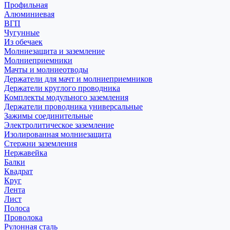
Профильная
Алюминиевая
ВГП
Чугунные
Из обечаек
Молниезащита и заземление
Молниеприемники
Мачты и молниеотводы
Держатели для мачт и молниеприемников
Держатели круглого проводника
Комплекты модульного заземления
Держатели проводника универсальные
Зажимы соединительные
Электролитическое заземление
Изолированная молниезащита
Стержни заземления
Нержавейка
Балки
Квадрат
Круг
Лента
Лист
Полоса
Проволока
Рулонная сталь