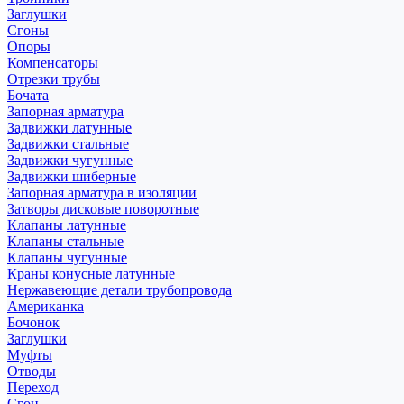
Заглушки
Сгоны
Опоры
Компенсаторы
Отрезки трубы
Бочата
Запорная арматура
Задвижки латунные
Задвижки стальные
Задвижки чугунные
Задвижки шиберные
Запорная арматура в изоляции
Затворы дисковые поворотные
Клапаны латунные
Клапаны стальные
Клапаны чугунные
Краны конусные латунные
Нержавеющие детали трубопровода
Американка
Бочонок
Заглушки
Муфты
Отводы
Переход
Сгон