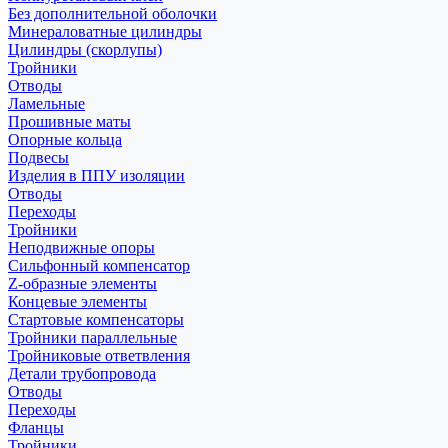
Без дополнительной оболочки
Минераловатные цилиндры
Цилиндры (скорлупы)
Тройники
Отводы
Ламельные
Прошивные маты
Опорные кольца
Подвесы
Изделия в ППУ изоляции
Отводы
Переходы
Тройники
Неподвижные опоры
Cильфонный компенсатор
Z-образные элементы
Концевые элементы
Стартовые компенсаторы
Тройники параллельные
Тройниковые ответвления
Детали трубопровода
Отводы
Переходы
Фланцы
Тройники