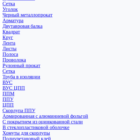
Сетка
Уголок
Черный металлопрокат
Арматура
Двутавровая балка
Квадрат
Круг
Лента
Листы
Полоса
Проволока
Рулонный прокат
Сетка
Труба в изоляции
ВУС
ВУС ЦПП
ППМ
ППУ
ЦПП
Скорлупа ППУ
Армированная с алюминиевой фольгой
С покрытием из оцинкованной стали
В стеклопластиковой оболочке
Хомуты для скорлупы
Полиуретановый клей