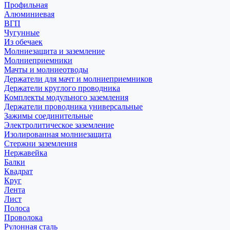
Профильная
Алюминиевая
ВГП
Чугунные
Из обечаек
Молниезащита и заземление
Молниеприемники
Мачты и молниеотводы
Держатели для мачт и молниеприемников
Держатели круглого проводника
Комплекты модульного заземления
Держатели проводника универсальные
Зажимы соединительные
Электролитическое заземление
Изолированная молниезащита
Стержни заземления
Нержавейка
Балки
Квадрат
Круг
Лента
Лист
Полоса
Проволока
Рулонная сталь