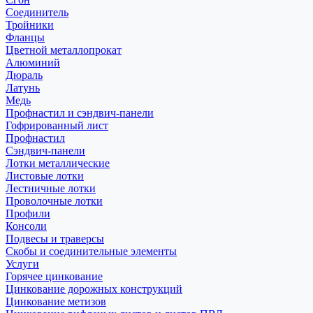
Соединитель
Тройники
Фланцы
Цветной металлопрокат
Алюминий
Дюраль
Латунь
Медь
Профнастил и сэндвич-панели
Гофрированный лист
Профнастил
Сэндвич-панели
Лотки металлические
Листовые лотки
Лестничные лотки
Проволочные лотки
Профили
Консоли
Подвесы и траверсы
Скобы и соединительные элементы
Услуги
Горячее цинкование
Цинкование дорожных конструкций
Цинкование метизов