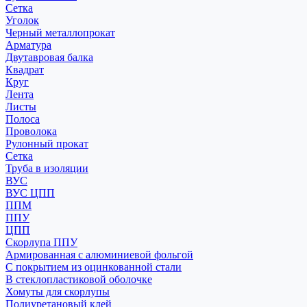
Сетка
Уголок
Черный металлопрокат
Арматура
Двутавровая балка
Квадрат
Круг
Лента
Листы
Полоса
Проволока
Рулонный прокат
Сетка
Труба в изоляции
ВУС
ВУС ЦПП
ППМ
ППУ
ЦПП
Скорлупа ППУ
Армированная с алюминиевой фольгой
С покрытием из оцинкованной стали
В стеклопластиковой оболочке
Хомуты для скорлупы
Полиуретановый клей