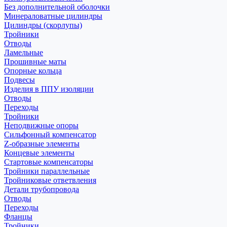
Без дополнительной оболочки
Минераловатные цилиндры
Цилиндры (скорлупы)
Тройники
Отводы
Ламельные
Прошивные маты
Опорные кольца
Подвесы
Изделия в ППУ изоляции
Отводы
Переходы
Тройники
Неподвижные опоры
Cильфонный компенсатор
Z-образные элементы
Концевые элементы
Стартовые компенсаторы
Тройники параллельные
Тройниковые ответвления
Детали трубопровода
Отводы
Переходы
Фланцы
Тройники