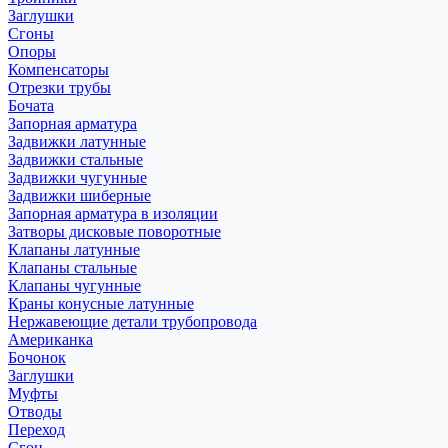
Заглушки
Сгоны
Опоры
Компенсаторы
Отрезки трубы
Бочата
Запорная арматура
Задвижки латунные
Задвижки стальные
Задвижки чугунные
Задвижки шиберные
Запорная арматура в изоляции
Затворы дисковые поворотные
Клапаны латунные
Клапаны стальные
Клапаны чугунные
Краны конусные латунные
Нержавеющие детали трубопровода
Американка
Бочонок
Заглушки
Муфты
Отводы
Переход
Сгон