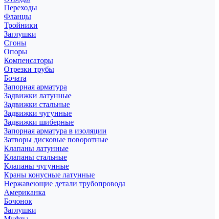
Переходы
Фланцы
Тройники
Заглушки
Сгоны
Опоры
Компенсаторы
Отрезки трубы
Бочата
Запорная арматура
Задвижки латунные
Задвижки стальные
Задвижки чугунные
Задвижки шиберные
Запорная арматура в изоляции
Затворы дисковые поворотные
Клапаны латунные
Клапаны стальные
Клапаны чугунные
Краны конусные латунные
Нержавеющие детали трубопровода
Американка
Бочонок
Заглушки
Муфты