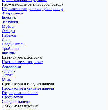
Нержавеющие детали трубопровода
Нержавеющие детали трубопровода
Американка
Бочонок
Заглушки
Муфты
Отводы
Переход
Сгон
Соединитель
Тройники
Фланцы
Цветной металлопрокат
Цветной металлопрокат
Алюминий
Дюраль
Латунь
Медь
Профнастил и сэндвич-панели
Профнастил и сэндвич-панели
Гофрированный лист
Профнастил
Сэндвич-панели
Лотки металлические