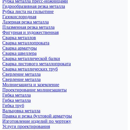
Рубка металла пресс-ножницами
Гидрообразивная резка металла
Рубка листа на гильотине
Газокислородная
Лазерная резка металла
Плазменная резка металла
Фигурная и художественная
Сварка металлов
Сварка металлопроката
Сварка арматуры
Сварка швеллера
Сварка металлической балки
Сварка листового металлопроката
Сварка металлических труб
Сверление металла
Сверление металла
Молниезащита и заземление
Проектирование молниезащиты
Гибка металла
Гибка металла
Гибка труб
Вальцовка металла
Правка и резка бухтовой арматуры
Изготовление изделий по чертежу
Услуги проектирования