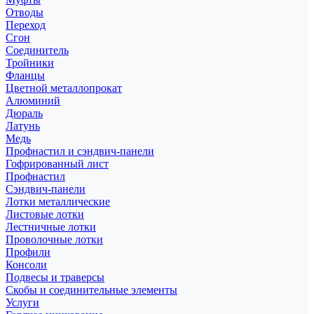
Отводы
Переход
Сгон
Соединитель
Тройники
Фланцы
Цветной металлопрокат
Алюминий
Дюраль
Латунь
Медь
Профнастил и сэндвич-панели
Гофрированный лист
Профнастил
Сэндвич-панели
Лотки металлические
Листовые лотки
Лестничные лотки
Проволочные лотки
Профили
Консоли
Подвесы и траверсы
Скобы и соединительные элементы
Услуги