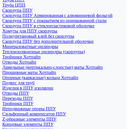
Труба ЦПП
Скорлупа ППУ
Скорлупа ППУ Армированная с алюминиевой фольгой
Скорлупа ППУ с покрытием из оцинкованной стали
Скорлупа ППУ в стеклопластиковой оболочке
Хомуты для ППУ скорлупы
Полиуретановый клей без скорлупы
Скорлупа ППУ без дополнительной оболочки
Минераловатные цилиндры
Теплоизоляционые цилиндры (скорлупы)
Тройники Хотпайп
Отводы Хотпайп
Ламельные (вертикально-слоистые) маты Хотпайп
Прошивные маты Хотпайп
Опорные (каркасные) кольца Хотпайп
Подвес для труб
Изделия в ППУ изоляции
Отводы ППУ
Переходы ППУ
Тройники ППУ
Неподвижные опоры ППУ
Cильфонный компенсатор ППУ
Z-образные элементы ППУ
Концевые элементы ППУ