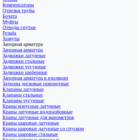
Компенсаторы
Отрезки трубы
Бочата
Муфты
Отводы гнутые
Резьба
Хомуты
Запорная арматура
Запорная арматура
Задвижки латунные
Задвижки стальные
Задвижки чугунные
Задвижки шиберные
Запорная арматура в изоляции
Затворы дисковые поворотные
Клапаны латунные
Клапаны стальные
Клапаны чугунные
Краны конусные латунные
Краны латунные водоразборные
Краны латунные для манометров
Краны шаровые латунные
Краны шаровые латунные со спуском
Краны шаровые стальные
Краны шаровые чугунные