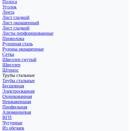
Полоса
Уголок
Лента
Лист гладкий
Лист окрашенный
Лист гладкий
Листы перфорированные
Проволока
Рулонная сталь
Рулоны окрашенные
Сетка
Швеллер гнутый
Швеллер
Штрипс
Трубы стальные
Трубы стальные
Бесшовная
Электросварная
Оцинкованная
Нержавеющая
Профильная
Алюминиевая
ВГП
Чугунные
Из обечаек