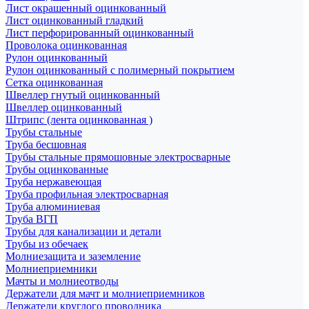
Лист окрашенный оцинкованный
Лист оцинкованный гладкий
Лист перфорированный оцинкованный
Проволока оцинкованная
Рулон оцинкованный
Рулон оцинкованный с полимерный покрытием
Сетка оцинкованная
Швеллер гнутый оцинкованный
Швеллер оцинкованный
Штрипс (лента оцинкованная )
Трубы стальные
Труба бесшовная
Трубы стальные прямошовные электросварные
Трубы оцинкованные
Труба нержавеющая
Труба профильная электросварная
Труба алюминиевая
Труба ВГП
Трубы для канализации и детали
Трубы из обечаек
Молниезащита и заземление
Молниеприемники
Мачты и молниеотводы
Держатели для мачт и молниеприемников
Держатели круглого проводника