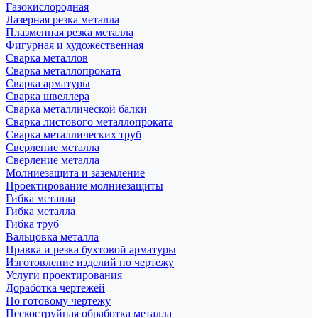
Газокислородная
Лазерная резка металла
Плазменная резка металла
Фигурная и художественная
Сварка металлов
Сварка металлопроката
Сварка арматуры
Сварка швеллера
Сварка металлической балки
Сварка листового металлопроката
Сварка металлических труб
Сверление металла
Сверление металла
Молниезащита и заземление
Проектирование молниезащиты
Гибка металла
Гибка металла
Гибка труб
Вальцовка металла
Правка и резка бухтовой арматуры
Изготовление изделий по чертежу
Услуги проектирования
Доработка чертежей
По готовому чертежу
Пескоструйная обработка металла