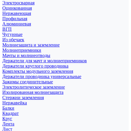
Электросварная
Оцинкованная
Нержавеющая
Профильная
Алюминиевая
ВГП
Чугунные
Из обечаек
Молниезащита и заземление
Молниеприемники
Мачты и молниеотводы
Держатели для мачт и молниеприемников
Держатели круглого проводника
Комплекты модульного заземления
Держатели проводника универсальные
Зажимы соединительные
Электролитическое заземление
Изолированная молниезащита
Стержни заземления
Нержавейка
Балки
Квадрат
Круг
Лента
Лист