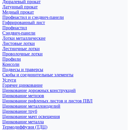
Дюралевый прокат
Латунный прокат
Медный прокат
Профнастил и сэндвич-панели
Гофрированный лист
Профнастил
Сэндвич-панели
Лотки металлические
Листовые лотки
Лестничные лотки
Проволочные лотки
Профили
Консоли
Подвесы и траверсы
Скобы и соединительные элементы
Услуги
Горячее цинкование
Цинкование дорожных конструкций
Цинкование метизов
Цинкование рифленых листов и листов ПВЛ
Цинкование металлоизделий
Цинкование труб
Цинкование мачт освещения
Цинкование металла
Термодиффузия (ТДЦ)