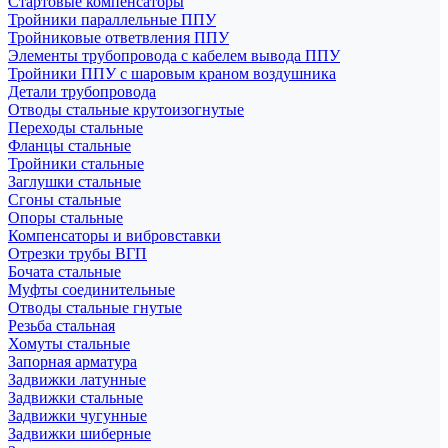
Стартовые компенсаторы
Тройники параллельные ППУ
Тройниковые ответвления ППУ
Элементы трубопровода с кабелем вывода ППУ
Тройники ППУ с шаровым краном воздушника
Детали трубопровода
Отводы стальные крутоизогнутые
Переходы стальные
Фланцы стальные
Тройники стальные
Заглушки стальные
Сгоны стальные
Опоры стальные
Компенсаторы и вибровставки
Отрезки трубы ВГП
Бочата стальные
Муфты соединительные
Отводы стальные гнутые
Резьба стальная
Хомуты стальные
Запорная арматура
Задвижки латунные
Задвижки стальные
Задвижки чугунные
Задвижки шиберные