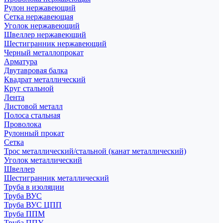
Рулон нержавеющий
Сетка нержавеющая
Уголок нержавеющий
Швеллер нержавеющий
Шестигранник нержавеющий
Черный металлопрокат
Арматура
Двутавровая балка
Квадрат металлический
Круг стальной
Лента
Листовой металл
Полоса стальная
Проволока
Рулонный прокат
Сетка
Трос металлический/стальной (канат металлический)
Уголок металлический
Швеллер
Шестигранник металлический
Труба в изоляции
Труба ВУС
Труба ВУС ЦПП
Труба ППМ
Труба ППУ