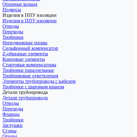
Опорные кольца
Подвесы
Изделия в ППУ изоляции
Изделия в ППУ изоляции
Отводы
Переходы
Тройники
Неподвижные опоры
Cильфонный компенсатор
Z-образные элементы
Концевые элементы
Стартовые компенсаторы
Тройники параллельные
Тройниковые ответвления
Элементы трубопровода с кабелем
Тройники с шаровым краном
Детали трубопровода
Детали трубопровода
Отводы
Переходы
Фланцы
Тройники
Заглушки
Сгоны
Опоры