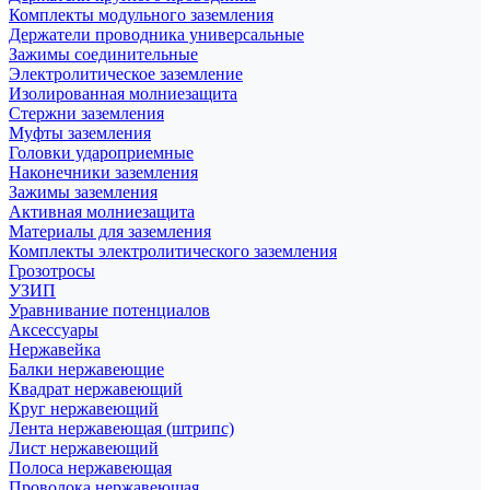
Комплекты модульного заземления
Держатели проводника универсальные
Зажимы соединительные
Электролитическое заземление
Изолированная молниезащита
Стержни заземления
Муфты заземления
Головки удароприемные
Наконечники заземления
Зажимы заземления
Активная молниезащита
Материалы для заземления
Комплекты электролитического заземления
Грозотросы
УЗИП
Уравнивание потенциалов
Аксессуары
Нержавейка
Балки нержавеющие
Квадрат нержавеющий
Круг нержавеющий
Лента нержавеющая (штрипс)
Лист нержавеющий
Полоса нержавеющая
Проволока нержавеющая