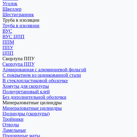
Уголок
Швеллер
Шестигранник
Труба в изоляции
Труба в изоляции
ВУС
ВУС ЦПП
ППМ
ППУ
ЦПП
Скорлупа ППУ
Скорлупа ППУ
Армированная с алюминиевой фольгой
С покрытием из оцинкованной стали
В стеклопластиковой оболочке
Хомуты для скорлупы
Полиуретановый клей
Без дополнительной оболочки
Минераловатные цилиндры
Минераловатные цилиндры
Цилиндры (скорлупы)
Тройники
Отводы
Ламельные
Прошивные маты