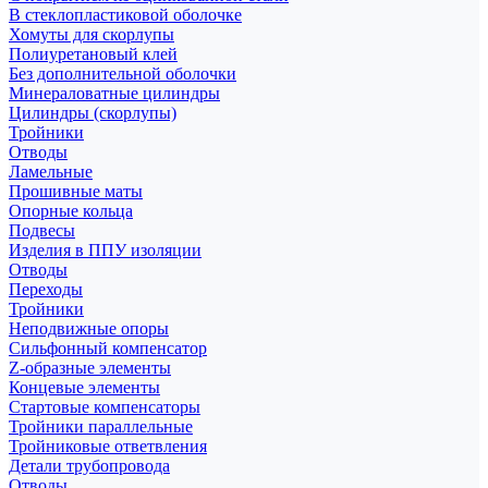
В стеклопластиковой оболочке
Хомуты для скорлупы
Полиуретановый клей
Без дополнительной оболочки
Минераловатные цилиндры
Цилиндры (скорлупы)
Тройники
Отводы
Ламельные
Прошивные маты
Опорные кольца
Подвесы
Изделия в ППУ изоляции
Отводы
Переходы
Тройники
Неподвижные опоры
Cильфонный компенсатор
Z-образные элементы
Концевые элементы
Стартовые компенсаторы
Тройники параллельные
Тройниковые ответвления
Детали трубопровода
Отводы