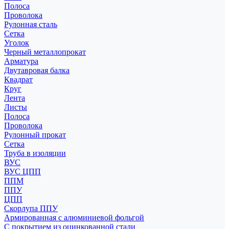
Полоса
Проволока
Рулонная сталь
Сетка
Уголок
Черный металлопрокат
Арматура
Двутавровая балка
Квадрат
Круг
Лента
Листы
Полоса
Проволока
Рулонный прокат
Сетка
Труба в изоляции
ВУС
ВУС ЦПП
ППМ
ППУ
ЦПП
Скорлупа ППУ
Армированная с алюминиевой фольгой
С покрытием из оцинкованной стали