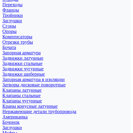
Переходы
Фланцы
Тройники
Заглушки
Сгоны
Опоры
Компенсаторы
Отрезки трубы
Бочата
Запорная арматура
Задвижки латунные
Задвижки стальные
Задвижки чугунные
Задвижки шиберные
Запорная арматура в изоляции
Затворы дисковые поворотные
Клапаны латунные
Клапаны стальные
Клапаны чугунные
Краны конусные латунные
Нержавеющие детали трубопровода
Американка
Бочонок
Заглушки
Муфты