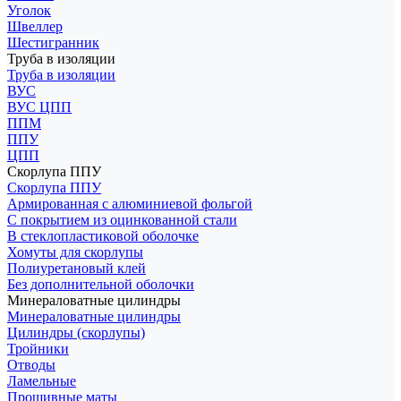
Уголок
Швеллер
Шестигранник
Труба в изоляции
Труба в изоляции
ВУС
ВУС ЦПП
ППМ
ППУ
ЦПП
Скорлупа ППУ
Скорлупа ППУ
Армированная с алюминиевой фольгой
С покрытием из оцинкованной стали
В стеклопластиковой оболочке
Хомуты для скорлупы
Полиуретановый клей
Без дополнительной оболочки
Минераловатные цилиндры
Минераловатные цилиндры
Цилиндры (скорлупы)
Тройники
Отводы
Ламельные
Прошивные маты