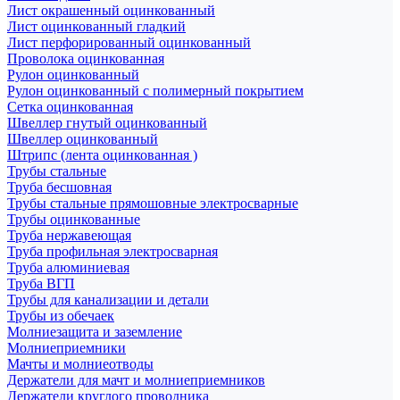
Лист окрашенный оцинкованный
Лист оцинкованный гладкий
Лист перфорированный оцинкованный
Проволока оцинкованная
Рулон оцинкованный
Рулон оцинкованный с полимерный покрытием
Сетка оцинкованная
Швеллер гнутый оцинкованный
Швеллер оцинкованный
Штрипс (лента оцинкованная )
Трубы стальные
Труба бесшовная
Трубы стальные прямошовные электросварные
Трубы оцинкованные
Труба нержавеющая
Труба профильная электросварная
Труба алюминиевая
Труба ВГП
Трубы для канализации и детали
Трубы из обечаек
Молниезащита и заземление
Молниеприемники
Мачты и молниеотводы
Держатели для мачт и молниеприемников
Держатели круглого проводника