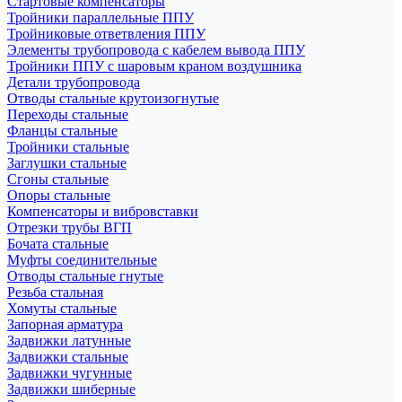
Стартовые компенсаторы
Тройники параллельные ППУ
Тройниковые ответвления ППУ
Элементы трубопровода с кабелем вывода ППУ
Тройники ППУ с шаровым краном воздушника
Детали трубопровода
Отводы стальные крутоизогнутые
Переходы стальные
Фланцы стальные
Тройники стальные
Заглушки стальные
Сгоны стальные
Опоры стальные
Компенсаторы и вибровставки
Отрезки трубы ВГП
Бочата стальные
Муфты соединительные
Отводы стальные гнутые
Резьба стальная
Хомуты стальные
Запорная арматура
Задвижки латунные
Задвижки стальные
Задвижки чугунные
Задвижки шиберные