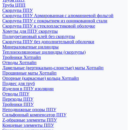
Труба ЦПП
Скорлупа ППУ
Скорлупа ППУ Армированная с алюминиевой фольгой
Скорлупа ППУ с покрытием из оцинкованной стали
Скорлупа ППУ в стеклопластиковой оболочке
Хомуты для ППУ скорлупы
Полиуретановый клей без скорлупы
Скорлупа ППУ без дополнительной оболочки
Минераловатные цилиндры
Теплоизоляционые цилиндры (скорлупы)
Тройники Хотпайп
Отводы Хотпайп
Ламельные (вертикально-слоистые) маты Хотпайп
Прошивные маты Хотпайп
Опорные (каркасные) кольца Хотпайп
Подвес для труб
Изделия в ППУ изоляции
Отводы ППУ
Переходы ППУ
Тройники ППУ
Неподвижные опоры ППУ
Cильфонный компенсатор ППУ
Z-образные элементы ППУ
Концевые элементы ППУ