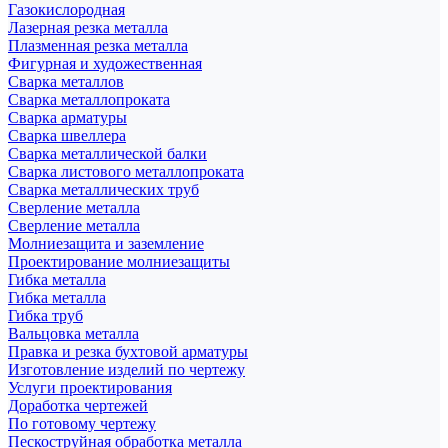
Газокислородная
Лазерная резка металла
Плазменная резка металла
Фигурная и художественная
Сварка металлов
Сварка металлопроката
Сварка арматуры
Сварка швеллера
Сварка металлической балки
Сварка листового металлопроката
Сварка металлических труб
Сверление металла
Сверление металла
Молниезащита и заземление
Проектирование молниезащиты
Гибка металла
Гибка металла
Гибка труб
Вальцовка металла
Правка и резка бухтовой арматуры
Изготовление изделий по чертежу
Услуги проектирования
Доработка чертежей
По готовому чертежу
Пескоструйная обработка металла