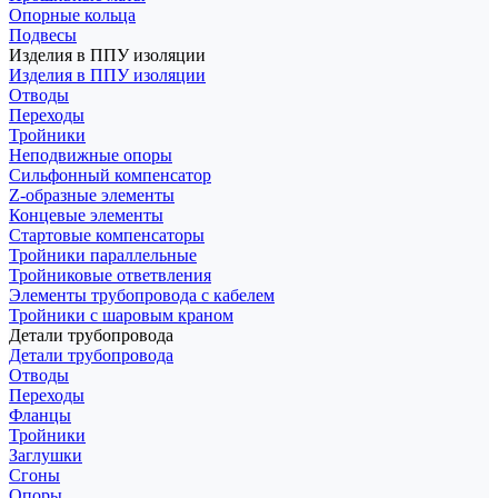
Опорные кольца
Подвесы
Изделия в ППУ изоляции
Изделия в ППУ изоляции
Отводы
Переходы
Тройники
Неподвижные опоры
Cильфонный компенсатор
Z-образные элементы
Концевые элементы
Стартовые компенсаторы
Тройники параллельные
Тройниковые ответвления
Элементы трубопровода с кабелем
Тройники с шаровым краном
Детали трубопровода
Детали трубопровода
Отводы
Переходы
Фланцы
Тройники
Заглушки
Сгоны
Опоры