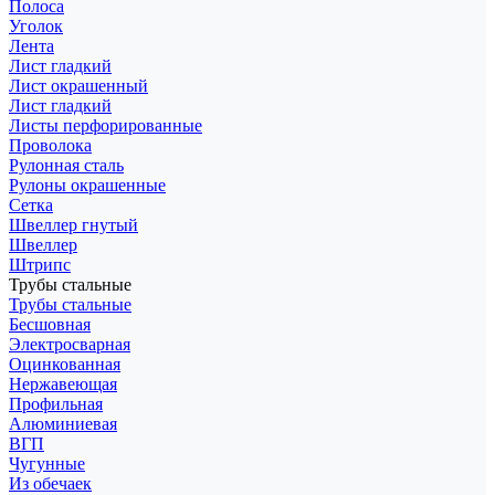
Полоса
Уголок
Лента
Лист гладкий
Лист окрашенный
Лист гладкий
Листы перфорированные
Проволока
Рулонная сталь
Рулоны окрашенные
Сетка
Швеллер гнутый
Швеллер
Штрипс
Трубы стальные
Трубы стальные
Бесшовная
Электросварная
Оцинкованная
Нержавеющая
Профильная
Алюминиевая
ВГП
Чугунные
Из обечаек