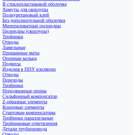
В стеклопластиковой оболочке
Хомуты для скорлупы
Полиуретановый клей
Без дополнительной оболочки
Минераловатные цилиндры
Цилиндры (скорлупы)
Тройники
Отводы
Ламельные
Прошивные маты
Опорные кольца
Подвесы
Изделия в ППУ изоляции
Отводы
Переходы
Тройники
Неподвижные опоры
Cильфонный компенсатор
Z-образные элементы
Концевые элементы
Стартовые компенсаторы
Тройники параллельные
Тройниковые ответвления
Детали трубопровода
Отводы