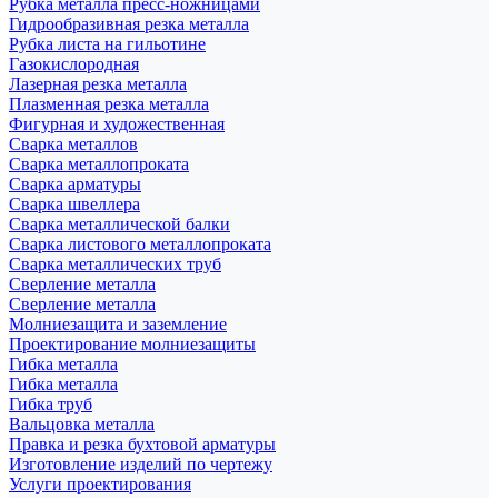
Рубка металла пресс-ножницами
Гидрообразивная резка металла
Рубка листа на гильотине
Газокислородная
Лазерная резка металла
Плазменная резка металла
Фигурная и художественная
Сварка металлов
Сварка металлопроката
Сварка арматуры
Сварка швеллера
Сварка металлической балки
Сварка листового металлопроката
Сварка металлических труб
Сверление металла
Сверление металла
Молниезащита и заземление
Проектирование молниезащиты
Гибка металла
Гибка металла
Гибка труб
Вальцовка металла
Правка и резка бухтовой арматуры
Изготовление изделий по чертежу
Услуги проектирования