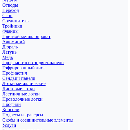
Отводы
Переход
Сгон
Соединитель
Тройники
Фланцы
Цветной металлопрокат
Алюминий
Дюраль
Латунь
Медь
Профнастил и сэндвич-панели
Гофрированный лист
Профнастил
Сэндвич-панели
Лотки металлические
Листовые лотки
Лестничные лотки
Проволочные лотки
Профили
Консоли
Подвесы и траверсы
Скобы и соединительные элементы
Услуги