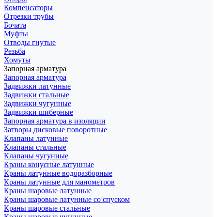
Компенсаторы
Отрезки трубы
Бочата
Муфты
Отводы гнутые
Резьба
Хомуты
Запорная арматура
Запорная арматура
Задвижки латунные
Задвижки стальные
Задвижки чугунные
Задвижки шиберные
Запорная арматура в изоляции
Затворы дисковые поворотные
Клапаны латунные
Клапаны стальные
Клапаны чугунные
Краны конусные латунные
Краны латунные водоразборные
Краны латунные для манометров
Краны шаровые латунные
Краны шаровые латунные со спуском
Краны шаровые стальные
Краны шаровые чугунные