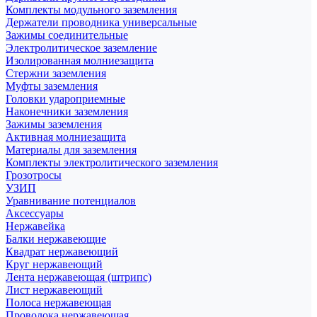
Комплекты модульного заземления
Держатели проводника универсальные
Зажимы соединительные
Электролитическое заземление
Изолированная молниезащита
Стержни заземления
Муфты заземления
Головки удароприемные
Наконечники заземления
Зажимы заземления
Активная молниезащита
Материалы для заземления
Комплекты электролитического заземления
Грозотросы
УЗИП
Уравнивание потенциалов
Аксессуары
Нержавейка
Балки нержавеющие
Квадрат нержавеющий
Круг нержавеющий
Лента нержавеющая (штрипс)
Лист нержавеющий
Полоса нержавеющая
Проволока нержавеющая