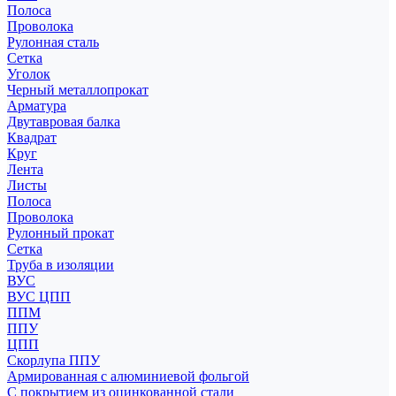
Полоса
Проволока
Рулонная сталь
Сетка
Уголок
Черный металлопрокат
Арматура
Двутавровая балка
Квадрат
Круг
Лента
Листы
Полоса
Проволока
Рулонный прокат
Сетка
Труба в изоляции
ВУС
ВУС ЦПП
ППМ
ППУ
ЦПП
Скорлупа ППУ
Армированная с алюминиевой фольгой
С покрытием из оцинкованной стали