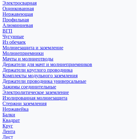
Электросварная
Оцинкованная
Нержавеющая
Профильная
Алюминиевая
ВГП
Чугунные
Из обечаек
Молниезащита и заземление
Молниеприемники
Мачты и молниеотводы
Держатели для мачт и молниеприемников
Держатели круглого проводника
Комплекты модульного заземления
Держатели проводника универсальные
Зажимы соединительные
Электролитическое заземление
Изолированная молниезащита
Стержни заземления
Нержавейка
Балки
Квадрат
Круг
Лента
Лист