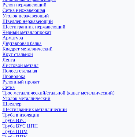
Рулон нержавеющий
Сетка нержавеющая
Уголок нержавеющий
Швеллер нержавеющий
Шестигранник нержавеющий
Черный металлопрокат
Арматура
Двутавровая балка
Квадрат металлический
Круг стальной
Лента
Листовой металл
Полоса стальная
Проволока
Рулонный прокат
Сетка
Трос металлический/стальной (канат металлический)
Уголок металлический
Швеллер
Шестигранник металлический
Труба в изоляции
Труба ВУС
Труба ВУС ЦПП
Труба ППМ
Труба ППУ