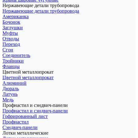
Нержавеющие детали трубопровода
Нержавеющие детали трубопровода
Американка
Бочонок
Заглушки
Муфты
Отводы
Переход
Сгон
Соединитель
Тройники
Фланцы
Цветной металлопрокат
Цветной металлопрокат
Алюминий
Дюраль
Латунь
Медь
Профнастил и сэндвич-панели
Профнастил и сэндвич-панели
Гофрированный лист
Профнастил
Сэндвич-панели
Лотки металлические