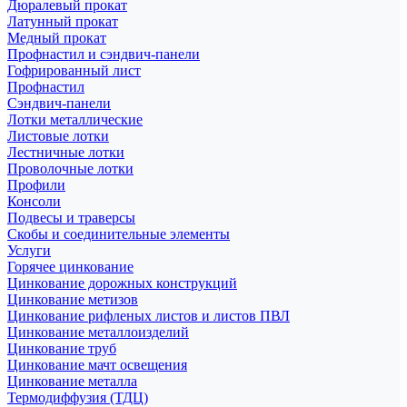
Дюралевый прокат
Латунный прокат
Медный прокат
Профнастил и сэндвич-панели
Гофрированный лист
Профнастил
Сэндвич-панели
Лотки металлические
Листовые лотки
Лестничные лотки
Проволочные лотки
Профили
Консоли
Подвесы и траверсы
Скобы и соединительные элементы
Услуги
Горячее цинкование
Цинкование дорожных конструкций
Цинкование метизов
Цинкование рифленых листов и листов ПВЛ
Цинкование металлоизделий
Цинкование труб
Цинкование мачт освещения
Цинкование металла
Термодиффузия (ТДЦ)