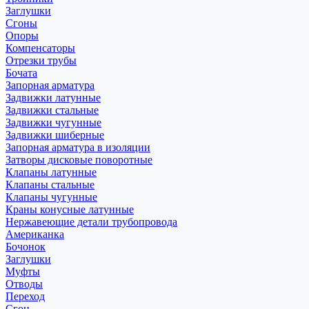
Заглушки
Сгоны
Опоры
Компенсаторы
Отрезки трубы
Бочата
Запорная арматура
Задвижки латунные
Задвижки стальные
Задвижки чугунные
Задвижки шиберные
Запорная арматура в изоляции
Затворы дисковые поворотные
Клапаны латунные
Клапаны стальные
Клапаны чугунные
Краны конусные латунные
Нержавеющие детали трубопровода
Американка
Бочонок
Заглушки
Муфты
Отводы
Переход
Сгон