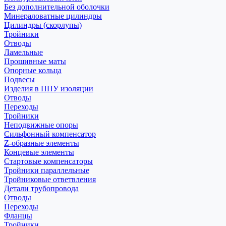
Без дополнительной оболочки
Минераловатные цилиндры
Цилиндры (скорлупы)
Тройники
Отводы
Ламельные
Прошивные маты
Опорные кольца
Подвесы
Изделия в ППУ изоляции
Отводы
Переходы
Тройники
Неподвижные опоры
Cильфонный компенсатор
Z-образные элементы
Концевые элементы
Стартовые компенсаторы
Тройники параллельные
Тройниковые ответвления
Детали трубопровода
Отводы
Переходы
Фланцы
Тройники