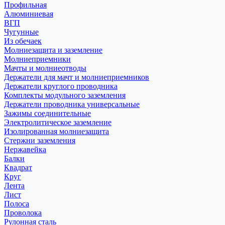
Профильная
Алюминиевая
ВГП
Чугунные
Из обечаек
Молниезащита и заземление
Молниеприемники
Мачты и молниеотводы
Держатели для мачт и молниеприемников
Держатели круглого проводника
Комплекты модульного заземления
Держатели проводника универсальные
Зажимы соединительные
Электролитическое заземление
Изолированная молниезащита
Стержни заземления
Нержавейка
Балки
Квадрат
Круг
Лента
Лист
Полоса
Проволока
Рулонная сталь