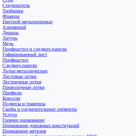
Соединитель
Тройники
Фланцы
Цветной металлопрокат
Алюминий
Дюраль
Латунь
Медь
Профнастил и сэндвич-панели
Гофрированный лист
Профнастил
Сэндвич-панели
Лотки металлические
Листовые лотки
Лестничные лотки
Проволочные лотки
Профили
Консоли
Подвесы и траверсы
Скобы и соединительные элементы
Услуги
Горячее цинкование
Цинкование дорожных конструкций
Цинкование метизов