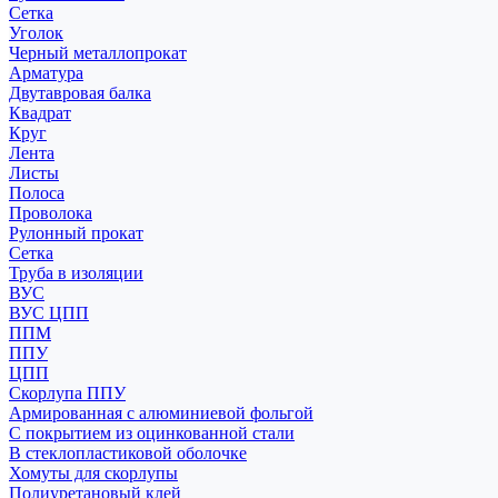
Сетка
Уголок
Черный металлопрокат
Арматура
Двутавровая балка
Квадрат
Круг
Лента
Листы
Полоса
Проволока
Рулонный прокат
Сетка
Труба в изоляции
ВУС
ВУС ЦПП
ППМ
ППУ
ЦПП
Скорлупа ППУ
Армированная с алюминиевой фольгой
С покрытием из оцинкованной стали
В стеклопластиковой оболочке
Хомуты для скорлупы
Полиуретановый клей