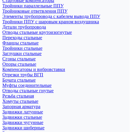
Стартовые компенсаторы
Тройники параллельные ППУ
Тройниковые ответвления ППУ
Элементы трубопровода с кабелем вывода ППУ
Тройники ППУ с шаровым краном воздушника
Детали трубопровода
Отводы стальные крутоизогнутые
Переходы стальные
Фланцы стальные
Тройники стальные
Заглушки стальные
Сгоны стальные
Опоры стальные
Компенсаторы и вибровставки
Отрезки трубы ВГП
Бочата стальные
Муфты соединительные
Отводы стальные гнутые
Резьба стальная
Хомуты стальные
Запорная арматура
Задвижки латунные
Задвижки стальные
Задвижки чугунные
Задвижки шиберные