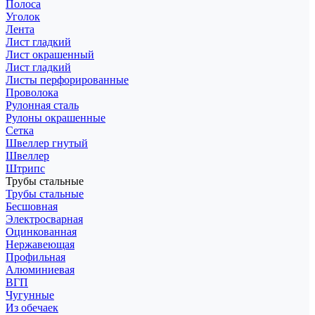
Полоса
Уголок
Лента
Лист гладкий
Лист окрашенный
Лист гладкий
Листы перфорированные
Проволока
Рулонная сталь
Рулоны окрашенные
Сетка
Швеллер гнутый
Швеллер
Штрипс
Трубы стальные
Трубы стальные
Бесшовная
Электросварная
Оцинкованная
Нержавеющая
Профильная
Алюминиевая
ВГП
Чугунные
Из обечаек