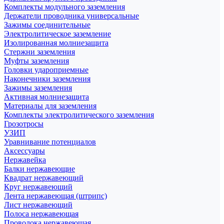
Комплекты модульного заземления
Держатели проводника универсальные
Зажимы соединительные
Электролитическое заземление
Изолированная молниезащита
Стержни заземления
Муфты заземления
Головки удароприемные
Наконечники заземления
Зажимы заземления
Активная молниезащита
Материалы для заземления
Комплекты электролитического заземления
Грозотросы
УЗИП
Уравнивание потенциалов
Аксессуары
Нержавейка
Балки нержавеющие
Квадрат нержавеющий
Круг нержавеющий
Лента нержавеющая (штрипс)
Лист нержавеющий
Полоса нержавеющая
Проволока нержавеющая