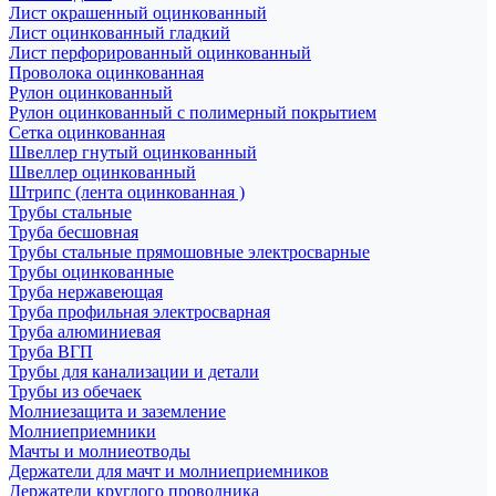
Лист окрашенный оцинкованный
Лист оцинкованный гладкий
Лист перфорированный оцинкованный
Проволока оцинкованная
Рулон оцинкованный
Рулон оцинкованный с полимерный покрытием
Сетка оцинкованная
Швеллер гнутый оцинкованный
Швеллер оцинкованный
Штрипс (лента оцинкованная )
Трубы стальные
Труба бесшовная
Трубы стальные прямошовные электросварные
Трубы оцинкованные
Труба нержавеющая
Труба профильная электросварная
Труба алюминиевая
Труба ВГП
Трубы для канализации и детали
Трубы из обечаек
Молниезащита и заземление
Молниеприемники
Мачты и молниеотводы
Держатели для мачт и молниеприемников
Держатели круглого проводника