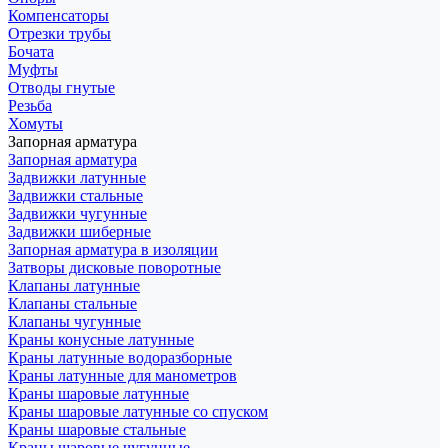
Компенсаторы
Отрезки трубы
Бочата
Муфты
Отводы гнутые
Резьба
Хомуты
Запорная арматура
Запорная арматура
Задвижки латунные
Задвижки стальные
Задвижки чугунные
Задвижки шиберные
Запорная арматура в изоляции
Затворы дисковые поворотные
Клапаны латунные
Клапаны стальные
Клапаны чугунные
Краны конусные латунные
Краны латунные водоразборные
Краны латунные для манометров
Краны шаровые латунные
Краны шаровые латунные со спуском
Краны шаровые стальные
Краны шаровые чугунные