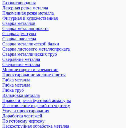
Газокислородная
Лазерная резка металла
Плазменная резка металла
Фигурная и художественная
Сварка металлов
Сварка металлопроката
Сварка арматуры
Сварка швеллера
Сварка металлической балки
Сварка листового металлопроката
Сварка металлических труб
Сверление металла
Сверление металла
Молниезащита и заземление
Проектирование молниезащиты
Гибка металла
Гибка металла
Гибка труб
Вальцовка металла
Правка и резка бухтовой арматуры
Изготовление изделий по чертежу
Услуги проектирования
Доработка чертежей
По готовому чертежу
Пескоструйная обработка металла