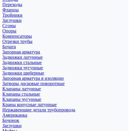
Переходы
Фланцы
Тройники
Заглушки
Сгоны
Опоры
Компенсаторы
Отрезки трубы
Бочата
Запорная арматура
Задвижки латунные
Задвижки стальные
Задвижки чугунные
Задвижки шиберные
Запорная арматура в изоляции
Затворы дисковые поворотные
Клапаны латунные
Клапаны стальные
Клапаны чугунные
Краны конусные латунные
Нержавеющие детали трубопровода
Американка
Бочонок
Заглушки
Муфты