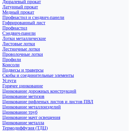
Дюралевый прокат
Латунный прокат
Медный прокат
Профнастил и сэндвич-панели
Гофрированный лист
Профнастил
Сэндвич-панели
Лотки металлические
Листовые лотки
Лестничные лотки
Проволочные лотки
Профили
Консоли
Подвесы и траверсы
Скобы и соединительные элементы
Услуги
Горячее цинкование
Цинкование дорожных конструкций
Цинкование метизов
Цинкование рифленых листов и листов ПВЛ
Цинкование металлоизделий
Цинкование труб
Цинкование мачт освещения
Цинкование металла
Термодиффузия (ТДЦ)