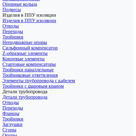
Опорные кольца
Подвесы
Изделия в ППУ изоляции
Изделия в ППУ изоляции
Отводы
Переходы
Тройники
Неподвижные опоры
Cильфонный компенсатор
Z-образные элементы
Концевые элементы
Стартовые компенсаторы
Тройники параллельные
Тройниковые ответвления
Элементы трубопровода с кабелем
Тройники с шаровым краном
Детали трубопровода
Детали трубопровода
Отводы
Переходы
Фланцы
Тройники
Заглушки
Сгоны
Опоры