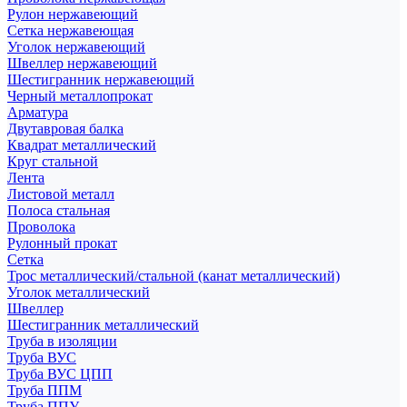
Рулон нержавеющий
Сетка нержавеющая
Уголок нержавеющий
Швеллер нержавеющий
Шестигранник нержавеющий
Черный металлопрокат
Арматура
Двутавровая балка
Квадрат металлический
Круг стальной
Лента
Листовой металл
Полоса стальная
Проволока
Рулонный прокат
Сетка
Трос металлический/стальной (канат металлический)
Уголок металлический
Швеллер
Шестигранник металлический
Труба в изоляции
Труба ВУС
Труба ВУС ЦПП
Труба ППМ
Труба ППУ