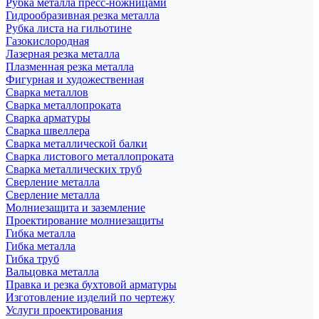
Рубка металла пресс-ножницами
Гидрообразивная резка металла
Рубка листа на гильотине
Газокислородная
Лазерная резка металла
Плазменная резка металла
Фигурная и художественная
Сварка металлов
Сварка металлопроката
Сварка арматуры
Сварка швеллера
Сварка металлической балки
Сварка листового металлопроката
Сварка металлических труб
Сверление металла
Сверление металла
Молниезащита и заземление
Проектирование молниезащиты
Гибка металла
Гибка металла
Гибка труб
Вальцовка металла
Правка и резка бухтовой арматуры
Изготовление изделий по чертежу
Услуги проектирования