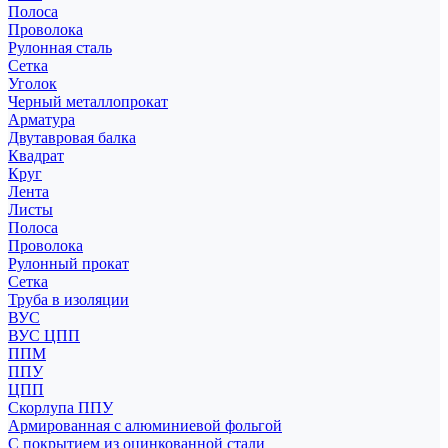
Полоса
Проволока
Рулонная сталь
Сетка
Уголок
Черный металлопрокат
Арматура
Двутавровая балка
Квадрат
Круг
Лента
Листы
Полоса
Проволока
Рулонный прокат
Сетка
Труба в изоляции
ВУС
ВУС ЦПП
ППМ
ППУ
ЦПП
Скорлупа ППУ
Армированная с алюминиевой фольгой
С покрытием из оцинкованной стали