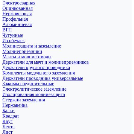
Электросварная
Оцинкованная
Нержавеющая
Профильная
Алюминиевая
ВГП
Чугунные
Из обечаек
Молниезащита и заземление
Молниеприемники
Мачты и молниеотводы
Держатели для мачт и молниеприемников
Держатели круглого проводника
Комплекты модульного заземления
Держатели проводника универсальные
Зажимы соединительные
Электролитическое заземление
Изолированная молниезащита
Стержни заземления
Нержавейка
Балки
Квадрат
Круг
Лента
Лист