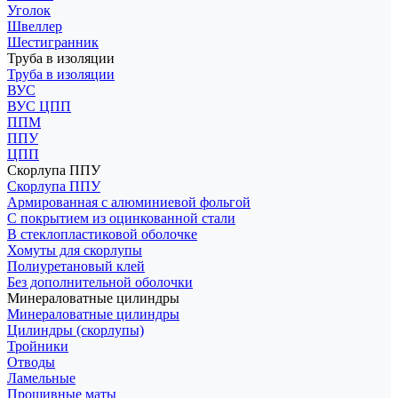
Уголок
Швеллер
Шестигранник
Труба в изоляции
Труба в изоляции
ВУС
ВУС ЦПП
ППМ
ППУ
ЦПП
Скорлупа ППУ
Скорлупа ППУ
Армированная с алюминиевой фольгой
С покрытием из оцинкованной стали
В стеклопластиковой оболочке
Хомуты для скорлупы
Полиуретановый клей
Без дополнительной оболочки
Минераловатные цилиндры
Минераловатные цилиндры
Цилиндры (скорлупы)
Тройники
Отводы
Ламельные
Прошивные маты