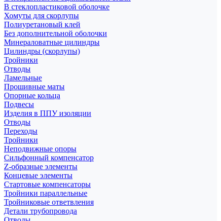
В стеклопластиковой оболочке
Хомуты для скорлупы
Полиуретановый клей
Без дополнительной оболочки
Минераловатные цилиндры
Цилиндры (скорлупы)
Тройники
Отводы
Ламельные
Прошивные маты
Опорные кольца
Подвесы
Изделия в ППУ изоляции
Отводы
Переходы
Тройники
Неподвижные опоры
Cильфонный компенсатор
Z-образные элементы
Концевые элементы
Стартовые компенсаторы
Тройники параллельные
Тройниковые ответвления
Детали трубопровода
Отводы