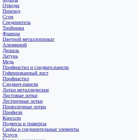
Отводы
Переход
Сгон
Соединитель
Тройники
Фланцы
Цветной металлопрокат
Алюминий
Дюраль
Латунь
Медь
Профнастил и сэндвич-панели
Гофрированный лист
Профнастил
Сэндвич-панели
Лотки металлические
Листовые лотки
Лестничные лотки
Проволочные лотки
Профили
Консоли
Подвесы и траверсы
Скобы и соединительные элементы
Услуги