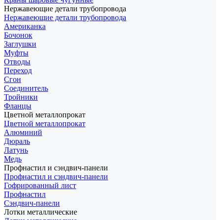
Нержавеющие детали трубопровода
Нержавеющие детали трубопровода
Американка
Бочонок
Заглушки
Муфты
Отводы
Переход
Сгон
Соединитель
Тройники
Фланцы
Цветной металлопрокат
Цветной металлопрокат
Алюминий
Дюраль
Латунь
Медь
Профнастил и сэндвич-панели
Профнастил и сэндвич-панели
Гофрированный лист
Профнастил
Сэндвич-панели
Лотки металлические