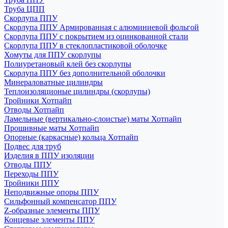
Труба ЦПП
Скорлупа ППУ
Скорлупа ППУ Армированная с алюминиевой фольгой
Скорлупа ППУ с покрытием из оцинкованной стали
Скорлупа ППУ в стеклопластиковой оболочке
Хомуты для ППУ скорлупы
Полиуретановый клей без скорлупы
Скорлупа ППУ без дополнительной оболочки
Минераловатные цилиндры
Теплоизоляционые цилиндры (скорлупы)
Тройники Хотпайп
Отводы Хотпайп
Ламельные (вертикально-слоистые) маты Хотпайп
Прошивные маты Хотпайп
Опорные (каркасные) кольца Хотпайп
Подвес для труб
Изделия в ППУ изоляции
Отводы ППУ
Переходы ППУ
Тройники ППУ
Неподвижные опоры ППУ
Cильфонный компенсатор ППУ
Z-образные элементы ППУ
Концевые элементы ППУ