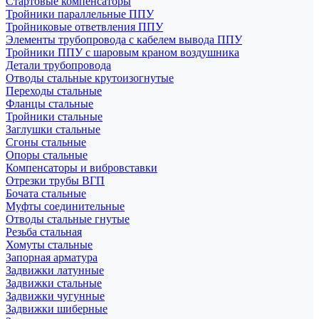
Стартовые компенсаторы
Тройники параллельные ППУ
Тройниковые ответвления ППУ
Элементы трубопровода с кабелем вывода ППУ
Тройники ППУ с шаровым краном воздушника
Детали трубопровода
Отводы стальные крутоизогнутые
Переходы стальные
Фланцы стальные
Тройники стальные
Заглушки стальные
Сгоны стальные
Опоры стальные
Компенсаторы и вибровставки
Отрезки трубы ВГП
Бочата стальные
Муфты соединительные
Отводы стальные гнутые
Резьба стальная
Хомуты стальные
Запорная арматура
Задвижки латунные
Задвижки стальные
Задвижки чугунные
Задвижки шиберные