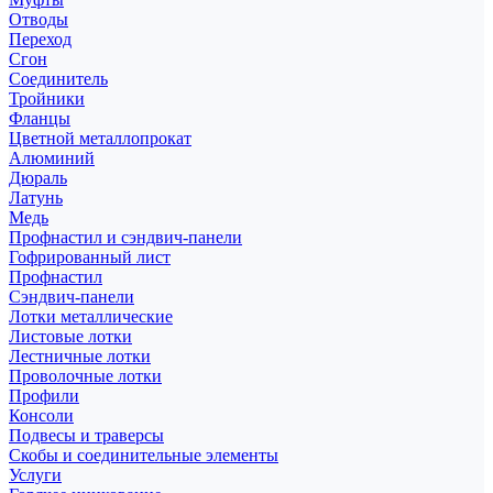
Отводы
Переход
Сгон
Соединитель
Тройники
Фланцы
Цветной металлопрокат
Алюминий
Дюраль
Латунь
Медь
Профнастил и сэндвич-панели
Гофрированный лист
Профнастил
Сэндвич-панели
Лотки металлические
Листовые лотки
Лестничные лотки
Проволочные лотки
Профили
Консоли
Подвесы и траверсы
Скобы и соединительные элементы
Услуги