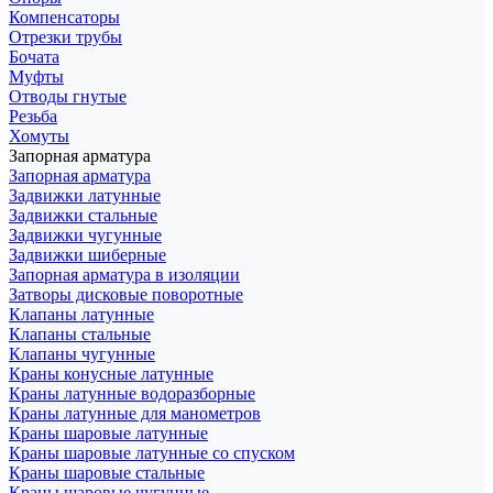
Компенсаторы
Отрезки трубы
Бочата
Муфты
Отводы гнутые
Резьба
Хомуты
Запорная арматура
Запорная арматура
Задвижки латунные
Задвижки стальные
Задвижки чугунные
Задвижки шиберные
Запорная арматура в изоляции
Затворы дисковые поворотные
Клапаны латунные
Клапаны стальные
Клапаны чугунные
Краны конусные латунные
Краны латунные водоразборные
Краны латунные для манометров
Краны шаровые латунные
Краны шаровые латунные со спуском
Краны шаровые стальные
Краны шаровые чугунные