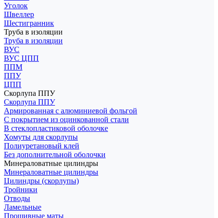
Уголок
Швеллер
Шестигранник
Труба в изоляции
Труба в изоляции
ВУС
ВУС ЦПП
ППМ
ППУ
ЦПП
Скорлупа ППУ
Скорлупа ППУ
Армированная с алюминиевой фольгой
С покрытием из оцинкованной стали
В стеклопластиковой оболочке
Хомуты для скорлупы
Полиуретановый клей
Без дополнительной оболочки
Минераловатные цилиндры
Минераловатные цилиндры
Цилиндры (скорлупы)
Тройники
Отводы
Ламельные
Прошивные маты