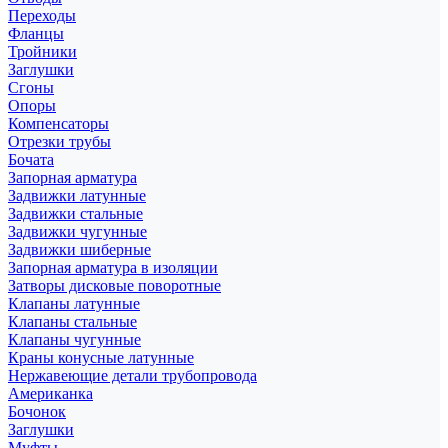
Переходы
Фланцы
Тройники
Заглушки
Сгоны
Опоры
Компенсаторы
Отрезки трубы
Бочата
Запорная арматура
Задвижки латунные
Задвижки стальные
Задвижки чугунные
Задвижки шиберные
Запорная арматура в изоляции
Затворы дисковые поворотные
Клапаны латунные
Клапаны стальные
Клапаны чугунные
Краны конусные латунные
Нержавеющие детали трубопровода
Американка
Бочонок
Заглушки
Муфты