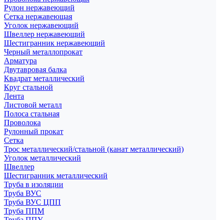
Рулон нержавеющий
Сетка нержавеющая
Уголок нержавеющий
Швеллер нержавеющий
Шестигранник нержавеющий
Черный металлопрокат
Арматура
Двутавровая балка
Квадрат металлический
Круг стальной
Лента
Листовой металл
Полоса стальная
Проволока
Рулонный прокат
Сетка
Трос металлический/стальной (канат металлический)
Уголок металлический
Швеллер
Шестигранник металлический
Труба в изоляции
Труба ВУС
Труба ВУС ЦПП
Труба ППМ
Труба ППУ