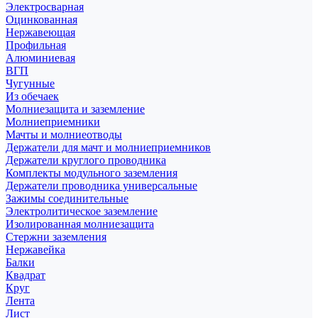
Электросварная
Оцинкованная
Нержавеющая
Профильная
Алюминиевая
ВГП
Чугунные
Из обечаек
Молниезащита и заземление
Молниеприемники
Мачты и молниеотводы
Держатели для мачт и молниеприемников
Держатели круглого проводника
Комплекты модульного заземления
Держатели проводника универсальные
Зажимы соединительные
Электролитическое заземление
Изолированная молниезащита
Стержни заземления
Нержавейка
Балки
Квадрат
Круг
Лента
Лист