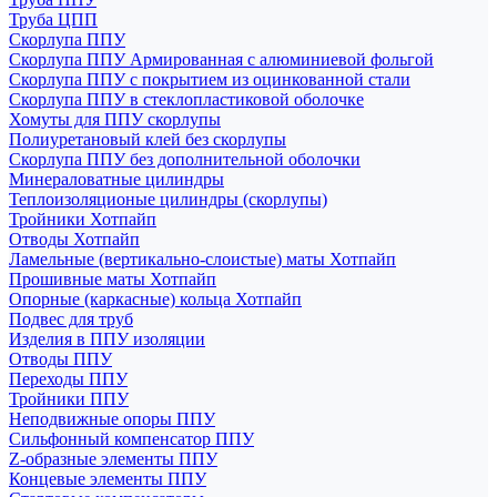
Труба ЦПП
Скорлупа ППУ
Скорлупа ППУ Армированная с алюминиевой фольгой
Скорлупа ППУ с покрытием из оцинкованной стали
Скорлупа ППУ в стеклопластиковой оболочке
Хомуты для ППУ скорлупы
Полиуретановый клей без скорлупы
Скорлупа ППУ без дополнительной оболочки
Минераловатные цилиндры
Теплоизоляционые цилиндры (скорлупы)
Тройники Хотпайп
Отводы Хотпайп
Ламельные (вертикально-слоистые) маты Хотпайп
Прошивные маты Хотпайп
Опорные (каркасные) кольца Хотпайп
Подвес для труб
Изделия в ППУ изоляции
Отводы ППУ
Переходы ППУ
Тройники ППУ
Неподвижные опоры ППУ
Cильфонный компенсатор ППУ
Z-образные элементы ППУ
Концевые элементы ППУ