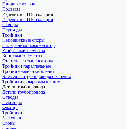
Опорные кольца
Подвесы
Изделия в ППУ изоляции
Изделия в ППУ изоляции
Отводы
Переходы
Тройники
Неподвижные опоры
Cильфонный компенсатор
Z-образные элементы
Концевые элементы
Стартовые компенсаторы
Тройники параллельные
Тройниковые ответвления
Элементы трубопровода с кабелем
Тройники с шаровым краном
Детали трубопровода
Детали трубопровода
Отводы
Переходы
Фланцы
Тройники
Заглушки
Сгоны
Опоры