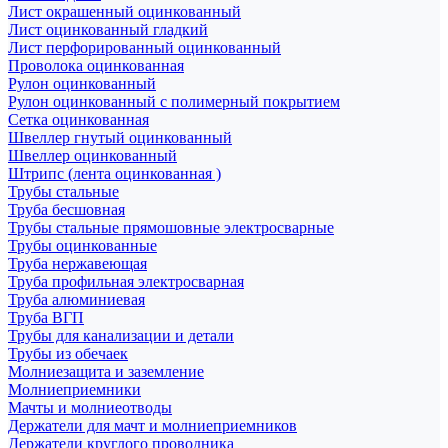
Лист окрашенный оцинкованный
Лист оцинкованный гладкий
Лист перфорированный оцинкованный
Проволока оцинкованная
Рулон оцинкованный
Рулон оцинкованный с полимерный покрытием
Сетка оцинкованная
Швеллер гнутый оцинкованный
Швеллер оцинкованный
Штрипс (лента оцинкованная )
Трубы стальные
Труба бесшовная
Трубы стальные прямошовные электросварные
Трубы оцинкованные
Труба нержавеющая
Труба профильная электросварная
Труба алюминиевая
Труба ВГП
Трубы для канализации и детали
Трубы из обечаек
Молниезащита и заземление
Молниеприемники
Мачты и молниеотводы
Держатели для мачт и молниеприемников
Держатели круглого проводника