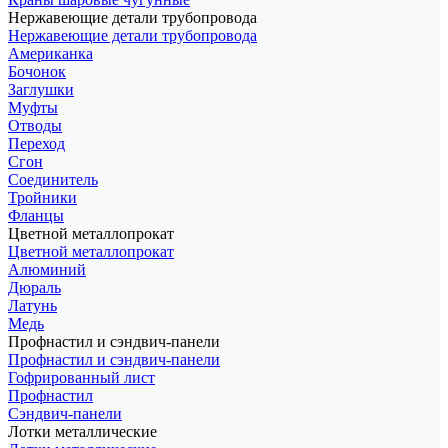
Нержавеющие детали трубопровода
Нержавеющие детали трубопровода
Американка
Бочонок
Заглушки
Муфты
Отводы
Переход
Сгон
Соединитель
Тройники
Фланцы
Цветной металлопрокат
Цветной металлопрокат
Алюминий
Дюраль
Латунь
Медь
Профнастил и сэндвич-панели
Профнастил и сэндвич-панели
Гофрированный лист
Профнастил
Сэндвич-панели
Лотки металлические