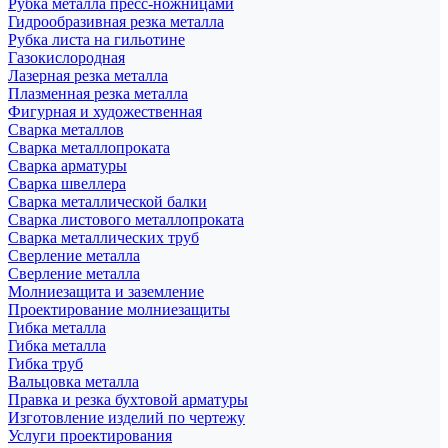
Рубка металла пресс-ножницами
Гидрообразивная резка металла
Рубка листа на гильотине
Газокислородная
Лазерная резка металла
Плазменная резка металла
Фигурная и художественная
Сварка металлов
Сварка металлопроката
Сварка арматуры
Сварка швеллера
Сварка металлической балки
Сварка листового металлопроката
Сварка металлических труб
Сверление металла
Сверление металла
Молниезащита и заземление
Проектирование молниезащиты
Гибка металла
Гибка металла
Гибка труб
Вальцовка металла
Правка и резка бухтовой арматуры
Изготовление изделий по чертежу
Услуги проектирования