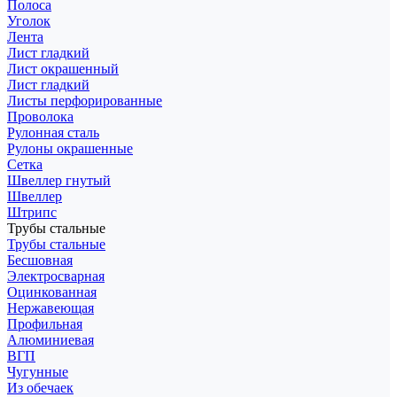
Полоса
Уголок
Лента
Лист гладкий
Лист окрашенный
Лист гладкий
Листы перфорированные
Проволока
Рулонная сталь
Рулоны окрашенные
Сетка
Швеллер гнутый
Швеллер
Штрипс
Трубы стальные
Трубы стальные
Бесшовная
Электросварная
Оцинкованная
Нержавеющая
Профильная
Алюминиевая
ВГП
Чугунные
Из обечаек