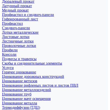
Дюралевый прокат
Латунный прокат
Медный прокат
Профнастил и сэндвич-панели
Гофрированный лист
Профнастил
Сэндвич-панели
Лотки металлические
Листовые лотки
Лестничные лотки
Проволочные лотки
Профили
Консоли
Подвесы и траверсы
Скобы и соединительные элементы
Услуги
Горячее цинкование
Цинкование дорожных конструкций
Цинкование метизов
Цинкование рифленых листов и листов ПВЛ
Цинкование металлоизделий
Цинкование труб
Цинкование мачт освещения
Цинкование металла
Термодиффузия (ТДЦ)