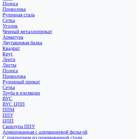
Полоса
Проволока
Рулонная сталь
Сетка
Уголок
Черный металлопрокат
Арматура
Двутавровая балка
Квадрат
Круг
Лента
Листы
Полоса
Проволока
Рулонный прокат
Сетка
Труба в изоляции
ВУС
ВУС ЦПП
ППМ
ППУ
ЦПП
Скорлупа ППУ
Армированная с алюминиевой фольгой
С покрытием из оцинкованной стали