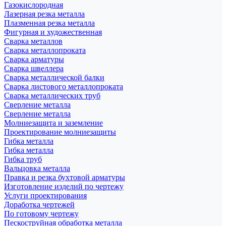
Газокислородная
Лазерная резка металла
Плазменная резка металла
Фигурная и художественная
Сварка металлов
Сварка металлопроката
Сварка арматуры
Сварка швеллера
Сварка металлической балки
Сварка листового металлопроката
Сварка металлических труб
Сверление металла
Сверление металла
Молниезащита и заземление
Проектирование молниезащиты
Гибка металла
Гибка металла
Гибка труб
Вальцовка металла
Правка и резка бухтовой арматуры
Изготовление изделий по чертежу
Услуги проектирования
Доработка чертежей
По готовому чертежу
Пескоструйная обработка металла