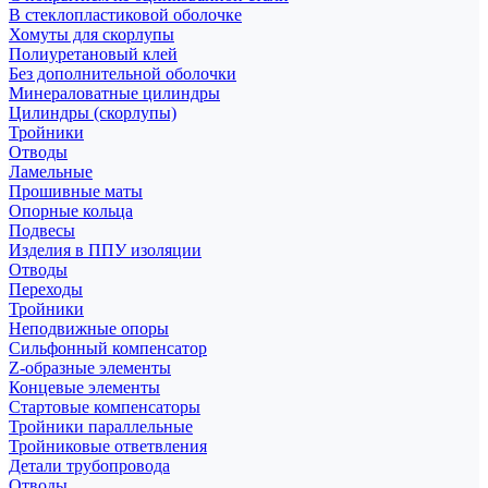
В стеклопластиковой оболочке
Хомуты для скорлупы
Полиуретановый клей
Без дополнительной оболочки
Минераловатные цилиндры
Цилиндры (скорлупы)
Тройники
Отводы
Ламельные
Прошивные маты
Опорные кольца
Подвесы
Изделия в ППУ изоляции
Отводы
Переходы
Тройники
Неподвижные опоры
Cильфонный компенсатор
Z-образные элементы
Концевые элементы
Стартовые компенсаторы
Тройники параллельные
Тройниковые ответвления
Детали трубопровода
Отводы