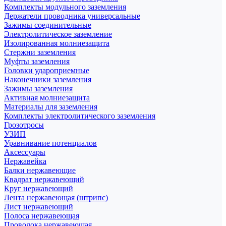
Комплекты модульного заземления
Держатели проводника универсальные
Зажимы соединительные
Электролитическое заземление
Изолированная молниезащита
Стержни заземления
Муфты заземления
Головки удароприемные
Наконечники заземления
Зажимы заземления
Активная молниезащита
Материалы для заземления
Комплекты электролитического заземления
Грозотросы
УЗИП
Уравнивание потенциалов
Аксессуары
Нержавейка
Балки нержавеющие
Квадрат нержавеющий
Круг нержавеющий
Лента нержавеющая (штрипс)
Лист нержавеющий
Полоса нержавеющая
Проволока нержавеющая