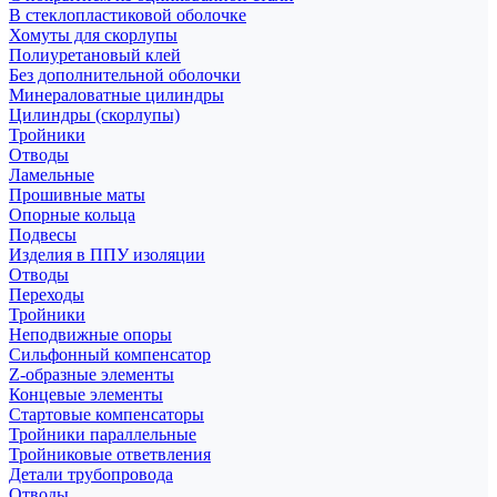
В стеклопластиковой оболочке
Хомуты для скорлупы
Полиуретановый клей
Без дополнительной оболочки
Минераловатные цилиндры
Цилиндры (скорлупы)
Тройники
Отводы
Ламельные
Прошивные маты
Опорные кольца
Подвесы
Изделия в ППУ изоляции
Отводы
Переходы
Тройники
Неподвижные опоры
Cильфонный компенсатор
Z-образные элементы
Концевые элементы
Стартовые компенсаторы
Тройники параллельные
Тройниковые ответвления
Детали трубопровода
Отводы