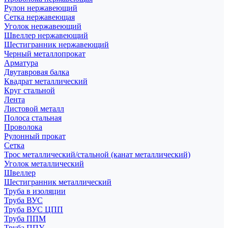
Рулон нержавеющий
Сетка нержавеющая
Уголок нержавеющий
Швеллер нержавеющий
Шестигранник нержавеющий
Черный металлопрокат
Арматура
Двутавровая балка
Квадрат металлический
Круг стальной
Лента
Листовой металл
Полоса стальная
Проволока
Рулонный прокат
Сетка
Трос металлический/стальной (канат металлический)
Уголок металлический
Швеллер
Шестигранник металлический
Труба в изоляции
Труба ВУС
Труба ВУС ЦПП
Труба ППМ
Труба ППУ