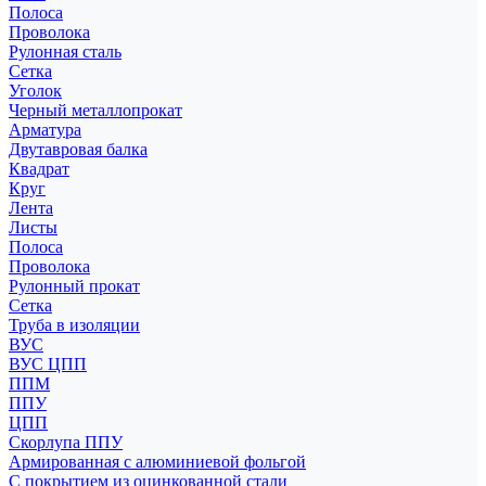
Полоса
Проволока
Рулонная сталь
Сетка
Уголок
Черный металлопрокат
Арматура
Двутавровая балка
Квадрат
Круг
Лента
Листы
Полоса
Проволока
Рулонный прокат
Сетка
Труба в изоляции
ВУС
ВУС ЦПП
ППМ
ППУ
ЦПП
Скорлупа ППУ
Армированная с алюминиевой фольгой
С покрытием из оцинкованной стали