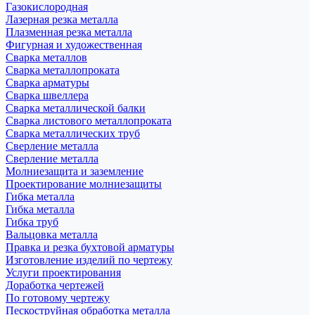
Газокислородная
Лазерная резка металла
Плазменная резка металла
Фигурная и художественная
Сварка металлов
Сварка металлопроката
Сварка арматуры
Сварка швеллера
Сварка металлической балки
Сварка листового металлопроката
Сварка металлических труб
Сверление металла
Сверление металла
Молниезащита и заземление
Проектирование молниезащиты
Гибка металла
Гибка металла
Гибка труб
Вальцовка металла
Правка и резка бухтовой арматуры
Изготовление изделий по чертежу
Услуги проектирования
Доработка чертежей
По готовому чертежу
Пескоструйная обработка металла