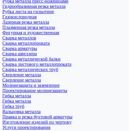
Рубка металла пресс-ножницами
Гидрообразивная резка металла
Рубка листа на гильотине
Газокислородная
Лазерная резка металла
Плазменная резка металла
Фигурная и художественная
Сварка металлов
Сварка металлопроката
Сварка арматуры
Сварка швеллера
Сварка металлической балки
Сварка листового металлопроката
Сварка металлических труб
Сверление металла
Сверление металла
Молниезащита и заземление
Проектирование молниезащиты
Гибка металла
Гибка металла
Гибка труб
Вальцовка металла
Правка и резка бухтовой арматуры
Изготовление изделий по чертежу
Услуги проектирования