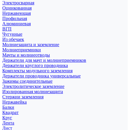
Электросварная
Оцинкованная
Нержавеющая
Профильная
Алюминиевая
ВГП
Чугунные
Из обечаек
Молниезащита и заземление
Молниеприемники
Мачты и молниеотводы
Держатели для мачт и молниеприемников
Держатели круглого проводника
Комплекты модульного заземления
Держатели проводника универсальные
Зажимы соединительные
Электролитическое заземление
Изолированная молниезащита
Стержни заземления
Нержавейка
Балки
Квадрат
Круг
Лента
Лист