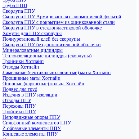
Труба ЦПП
Скорлупа ППУ
Скорлупа ППУ Армированная с алюминиевой фольгой
Скорлупа ППУ с покрытием из оцинкованной стали
Скорлупа ППУ в стеклопластиковой оболочке
Хомуты для ППУ скорлупы
Полиуретановый клей без скорлупы
Скорлупа ППУ без дополнительной оболочки
Минераловатные цилиндры
Теплоизоляционые цилиндры (скорлупы)
Тройники Хотпайп
Отводы Хотпайп
Ламельные (вертикально-слоистые) маты Хотпайп
Прошивные маты Хотпайп
Опорные (каркасные) кольца Хотпайп
Подвес для труб
Изделия в ППУ изоляции
Отводы ППУ
Переходы ППУ
Тройники ППУ
Неподвижные опоры ППУ
Cильфонный компенсатор ППУ
Z-образные элементы ППУ
Концевые элементы ППУ