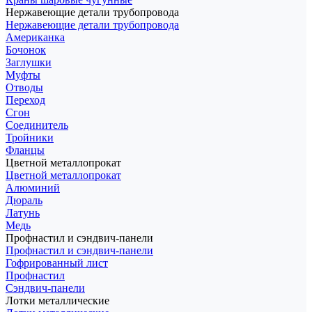
Нержавеющие детали трубопровода
Нержавеющие детали трубопровода
Американка
Бочонок
Заглушки
Муфты
Отводы
Переход
Сгон
Соединитель
Тройники
Фланцы
Цветной металлопрокат
Цветной металлопрокат
Алюминий
Дюраль
Латунь
Медь
Профнастил и сэндвич-панели
Профнастил и сэндвич-панели
Гофрированный лист
Профнастил
Сэндвич-панели
Лотки металлические