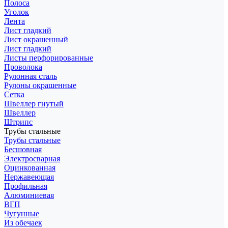
Полоса
Уголок
Лента
Лист гладкий
Лист окрашенный
Лист гладкий
Листы перфорированные
Проволока
Рулонная сталь
Рулоны окрашенные
Сетка
Швеллер гнутый
Швеллер
Штрипс
Трубы стальные
Трубы стальные
Бесшовная
Электросварная
Оцинкованная
Нержавеющая
Профильная
Алюминиевая
ВГП
Чугунные
Из обечаек