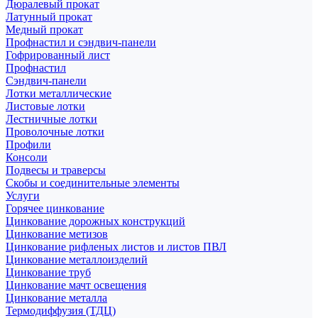
Дюралевый прокат
Латунный прокат
Медный прокат
Профнастил и сэндвич-панели
Гофрированный лист
Профнастил
Сэндвич-панели
Лотки металлические
Листовые лотки
Лестничные лотки
Проволочные лотки
Профили
Консоли
Подвесы и траверсы
Скобы и соединительные элементы
Услуги
Горячее цинкование
Цинкование дорожных конструкций
Цинкование метизов
Цинкование рифленых листов и листов ПВЛ
Цинкование металлоизделий
Цинкование труб
Цинкование мачт освещения
Цинкование металла
Термодиффузия (ТДЦ)