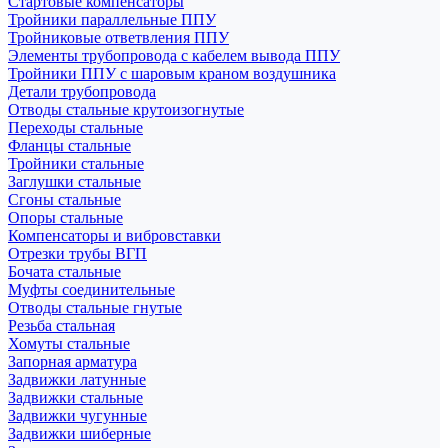
Стартовые компенсаторы
Тройники параллельные ППУ
Тройниковые ответвления ППУ
Элементы трубопровода с кабелем вывода ППУ
Тройники ППУ с шаровым краном воздушника
Детали трубопровода
Отводы стальные крутоизогнутые
Переходы стальные
Фланцы стальные
Тройники стальные
Заглушки стальные
Сгоны стальные
Опоры стальные
Компенсаторы и вибровставки
Отрезки трубы ВГП
Бочата стальные
Муфты соединительные
Отводы стальные гнутые
Резьба стальная
Хомуты стальные
Запорная арматура
Задвижки латунные
Задвижки стальные
Задвижки чугунные
Задвижки шиберные