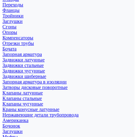
Переходы
Фланцы
Тройники
Заглушки
Сгоны
Опоры
Компенсаторы
Отрезки трубы
Бочата
Запорная арматура
Задвижки латунные
Задвижки стальные
Задвижки чугунные
Задвижки шиберные
Запорная арматура в изоляции
Затворы дисковые поворотные
Клапаны латунные
Клапаны стальные
Клапаны чугунные
Краны конусные латунные
Нержавеющие детали трубопровода
Американка
Бочонок
Заглушки
Муфты