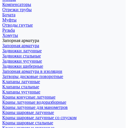
Компенсаторы
Отрезки трубы
Бочата
Муфты
Отводы гнутые
Резьба
Хомуты
Запорная арматура
Запорная арматура
Задвижки латунные
Задвижки стальные
Задвижки чугунные
Задвижки шиберные
Запорная арматура в изоляции
Затворы дисковые поворотные
Клапаны латунные
Клапаны стальные
Клапаны чугунные
Краны конусные латунные
Краны латунные водоразборные
Краны латунные для манометров
Краны шаровые латунные
Краны шаровые латунные со спуском
Краны шаровые стальные
Краны шаровые чугунные