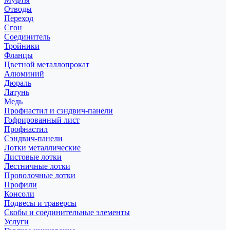
Отводы
Переход
Сгон
Соединитель
Тройники
Фланцы
Цветной металлопрокат
Алюминий
Дюраль
Латунь
Медь
Профнастил и сэндвич-панели
Гофрированный лист
Профнастил
Сэндвич-панели
Лотки металлические
Листовые лотки
Лестничные лотки
Проволочные лотки
Профили
Консоли
Подвесы и траверсы
Скобы и соединительные элементы
Услуги