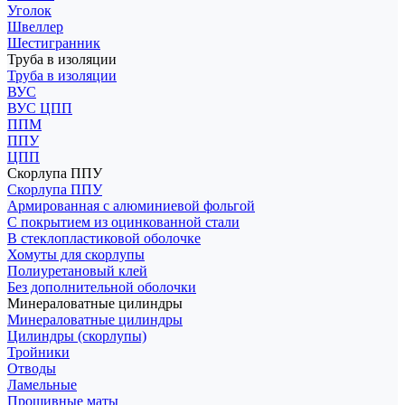
Уголок
Швеллер
Шестигранник
Труба в изоляции
Труба в изоляции
ВУС
ВУС ЦПП
ППМ
ППУ
ЦПП
Скорлупа ППУ
Скорлупа ППУ
Армированная с алюминиевой фольгой
С покрытием из оцинкованной стали
В стеклопластиковой оболочке
Хомуты для скорлупы
Полиуретановый клей
Без дополнительной оболочки
Минераловатные цилиндры
Минераловатные цилиндры
Цилиндры (скорлупы)
Тройники
Отводы
Ламельные
Прошивные маты