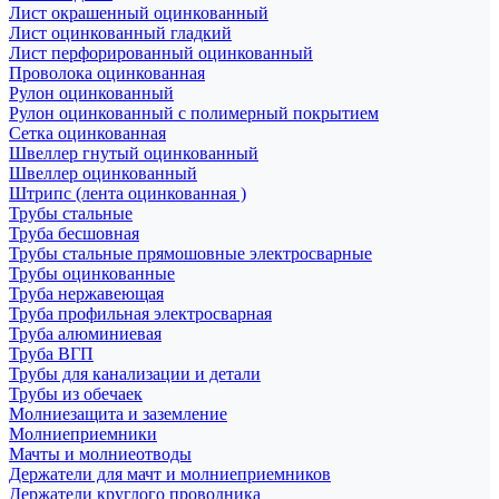
Лист окрашенный оцинкованный
Лист оцинкованный гладкий
Лист перфорированный оцинкованный
Проволока оцинкованная
Рулон оцинкованный
Рулон оцинкованный с полимерный покрытием
Сетка оцинкованная
Швеллер гнутый оцинкованный
Швеллер оцинкованный
Штрипс (лента оцинкованная )
Трубы стальные
Труба бесшовная
Трубы стальные прямошовные электросварные
Трубы оцинкованные
Труба нержавеющая
Труба профильная электросварная
Труба алюминиевая
Труба ВГП
Трубы для канализации и детали
Трубы из обечаек
Молниезащита и заземление
Молниеприемники
Мачты и молниеотводы
Держатели для мачт и молниеприемников
Держатели круглого проводника