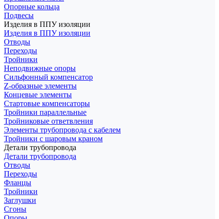
Опорные кольца
Подвесы
Изделия в ППУ изоляции
Изделия в ППУ изоляции
Отводы
Переходы
Тройники
Неподвижные опоры
Cильфонный компенсатор
Z-образные элементы
Концевые элементы
Стартовые компенсаторы
Тройники параллельные
Тройниковые ответвления
Элементы трубопровода с кабелем
Тройники с шаровым краном
Детали трубопровода
Детали трубопровода
Отводы
Переходы
Фланцы
Тройники
Заглушки
Сгоны
Опоры