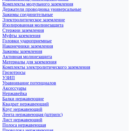
Комплекты модульного заземления
Держатели проводника универсальные
Зажимы соединительные
Электролитическое заземление
Изолированная молниезащита
Стержни заземления
Муфты заземления
Головки удароприемные
Наконечники заземления
Зажимы заземления
Активная молниезащита
Материалы для заземления
Комплекты электролитического заземления
Грозотросы
УЗИП
Уравнивание потенциалов
Аксессуары
Нержавейка
Балки нержавеющие
Квадрат нержавеющий
Круг нержавеющий
Лента нержавеющая (штрипс)
Лист нержавеющий
Полоса нержавеющая
Проволока нержавеющая