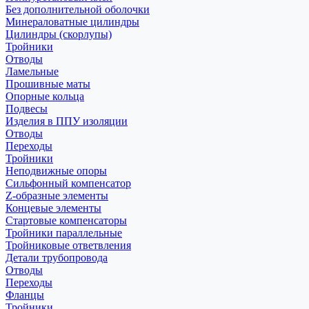
Без дополнительной оболочки
Минераловатные цилиндры
Цилиндры (скорлупы)
Тройники
Отводы
Ламельные
Прошивные маты
Опорные кольца
Подвесы
Изделия в ППУ изоляции
Отводы
Переходы
Тройники
Неподвижные опоры
Cильфонный компенсатор
Z-образные элементы
Концевые элементы
Стартовые компенсаторы
Тройники параллельные
Тройниковые ответвления
Детали трубопровода
Отводы
Переходы
Фланцы
Тройники