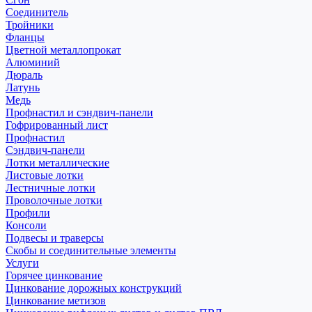
Соединитель
Тройники
Фланцы
Цветной металлопрокат
Алюминий
Дюраль
Латунь
Медь
Профнастил и сэндвич-панели
Гофрированный лист
Профнастил
Сэндвич-панели
Лотки металлические
Листовые лотки
Лестничные лотки
Проволочные лотки
Профили
Консоли
Подвесы и траверсы
Скобы и соединительные элементы
Услуги
Горячее цинкование
Цинкование дорожных конструкций
Цинкование метизов