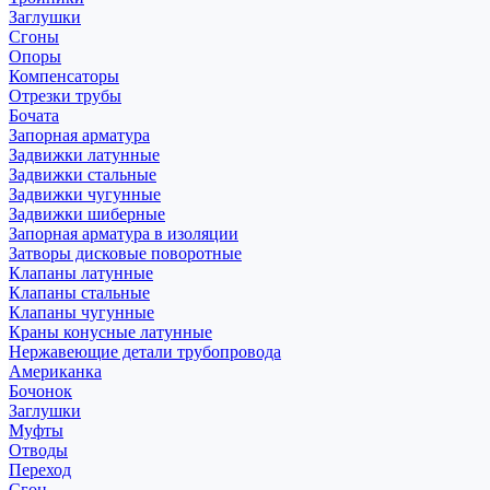
Заглушки
Сгоны
Опоры
Компенсаторы
Отрезки трубы
Бочата
Запорная арматура
Задвижки латунные
Задвижки стальные
Задвижки чугунные
Задвижки шиберные
Запорная арматура в изоляции
Затворы дисковые поворотные
Клапаны латунные
Клапаны стальные
Клапаны чугунные
Краны конусные латунные
Нержавеющие детали трубопровода
Американка
Бочонок
Заглушки
Муфты
Отводы
Переход
Сгон