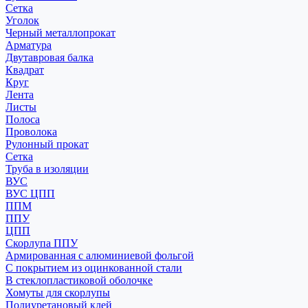
Сетка
Уголок
Черный металлопрокат
Арматура
Двутавровая балка
Квадрат
Круг
Лента
Листы
Полоса
Проволока
Рулонный прокат
Сетка
Труба в изоляции
ВУС
ВУС ЦПП
ППМ
ППУ
ЦПП
Скорлупа ППУ
Армированная с алюминиевой фольгой
С покрытием из оцинкованной стали
В стеклопластиковой оболочке
Хомуты для скорлупы
Полиуретановый клей