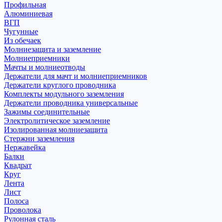
Профильная
Алюминиевая
ВГП
Чугунные
Из обечаек
Молниезащита и заземление
Молниеприемники
Мачты и молниеотводы
Держатели для мачт и молниеприемников
Держатели круглого проводника
Комплекты модульного заземления
Держатели проводника универсальные
Зажимы соединительные
Электролитическое заземление
Изолированная молниезащита
Стержни заземления
Нержавейка
Балки
Квадрат
Круг
Лента
Лист
Полоса
Проволока
Рулонная сталь