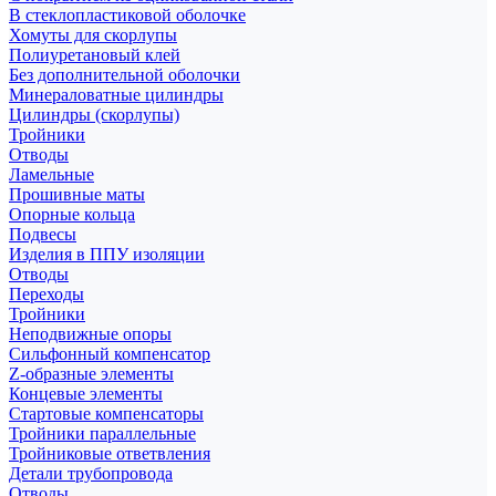
В стеклопластиковой оболочке
Хомуты для скорлупы
Полиуретановый клей
Без дополнительной оболочки
Минераловатные цилиндры
Цилиндры (скорлупы)
Тройники
Отводы
Ламельные
Прошивные маты
Опорные кольца
Подвесы
Изделия в ППУ изоляции
Отводы
Переходы
Тройники
Неподвижные опоры
Cильфонный компенсатор
Z-образные элементы
Концевые элементы
Стартовые компенсаторы
Тройники параллельные
Тройниковые ответвления
Детали трубопровода
Отводы