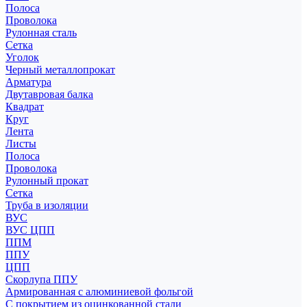
Полоса
Проволока
Рулонная сталь
Сетка
Уголок
Черный металлопрокат
Арматура
Двутавровая балка
Квадрат
Круг
Лента
Листы
Полоса
Проволока
Рулонный прокат
Сетка
Труба в изоляции
ВУС
ВУС ЦПП
ППМ
ППУ
ЦПП
Скорлупа ППУ
Армированная с алюминиевой фольгой
С покрытием из оцинкованной стали