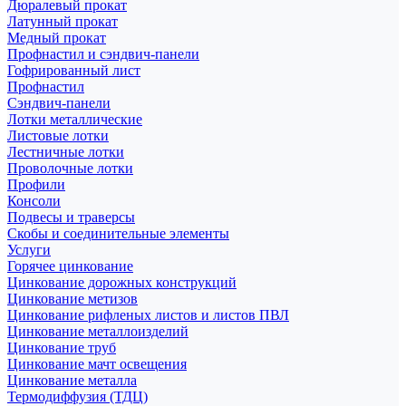
Дюралевый прокат
Латунный прокат
Медный прокат
Профнастил и сэндвич-панели
Гофрированный лист
Профнастил
Сэндвич-панели
Лотки металлические
Листовые лотки
Лестничные лотки
Проволочные лотки
Профили
Консоли
Подвесы и траверсы
Скобы и соединительные элементы
Услуги
Горячее цинкование
Цинкование дорожных конструкций
Цинкование метизов
Цинкование рифленых листов и листов ПВЛ
Цинкование металлоизделий
Цинкование труб
Цинкование мачт освещения
Цинкование металла
Термодиффузия (ТДЦ)