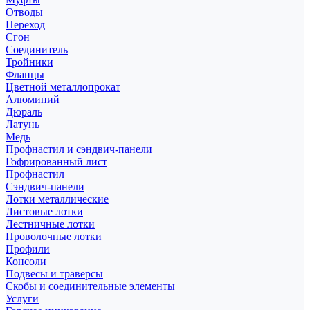
Отводы
Переход
Сгон
Соединитель
Тройники
Фланцы
Цветной металлопрокат
Алюминий
Дюраль
Латунь
Медь
Профнастил и сэндвич-панели
Гофрированный лист
Профнастил
Сэндвич-панели
Лотки металлические
Листовые лотки
Лестничные лотки
Проволочные лотки
Профили
Консоли
Подвесы и траверсы
Скобы и соединительные элементы
Услуги