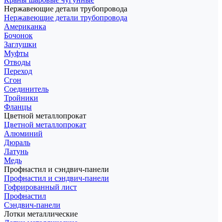
Нержавеющие детали трубопровода
Нержавеющие детали трубопровода
Американка
Бочонок
Заглушки
Муфты
Отводы
Переход
Сгон
Соединитель
Тройники
Фланцы
Цветной металлопрокат
Цветной металлопрокат
Алюминий
Дюраль
Латунь
Медь
Профнастил и сэндвич-панели
Профнастил и сэндвич-панели
Гофрированный лист
Профнастил
Сэндвич-панели
Лотки металлические