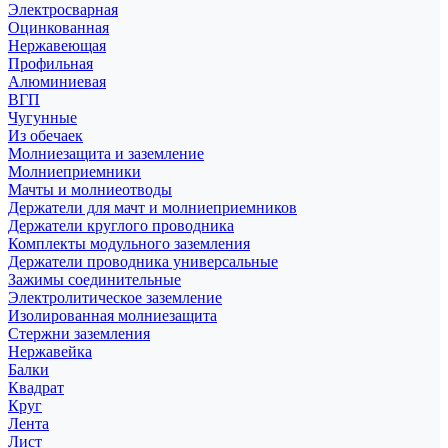
Электросварная
Оцинкованная
Нержавеющая
Профильная
Алюминиевая
ВГП
Чугунные
Из обечаек
Молниезащита и заземление
Молниеприемники
Мачты и молниеотводы
Держатели для мачт и молниеприемников
Держатели круглого проводника
Комплекты модульного заземления
Держатели проводника универсальные
Зажимы соединительные
Электролитическое заземление
Изолированная молниезащита
Стержни заземления
Нержавейка
Балки
Квадрат
Круг
Лента
Лист