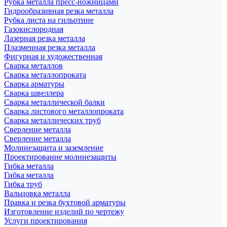
Рубка металла пресс-ножницами
Гидрообразивная резка металла
Рубка листа на гильотине
Газокислородная
Лазерная резка металла
Плазменная резка металла
Фигурная и художественная
Сварка металлов
Сварка металлопроката
Сварка арматуры
Сварка швеллера
Сварка металлической балки
Сварка листового металлопроката
Сварка металлических труб
Сверление металла
Сверление металла
Молниезащита и заземление
Проектирование молниезащиты
Гибка металла
Гибка металла
Гибка труб
Вальцовка металла
Правка и резка бухтовой арматуры
Изготовление изделий по чертежу
Услуги проектирования