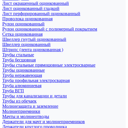
Лист окрашенный оцинкованный
Лист оцинкованный гладкий
Лист перфорированный оцинкованный
Проволока оцинкованная
Рулон оцинкованный
Рулон оцинкованный с полимерный покрытием
Сетка оцинкованная
Швеллер гнутый оцинкованный
Швеллер оцинкованный
Штрипс (лента оцинкованная )
Трубы стальные
Труба бесшовная
Трубы стальные прямошовные электросварные
Трубы оцинкованные
Труба нержавеющая
Труба профильная электросварная
Труба алюминиевая
Труба ВГП
Трубы для канализации и детали
Трубы из обечаек
Молниезащита и заземление
Молниеприемники
Мачты и молниеотводы
Держатели для мачт и молниеприемников
Держатели круглого проводника