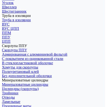
Уголок
Швеллер
Шестигранник
Труба в изоляции
Труба в изоляции
ВУС
ВУС ЦПП
ППМ
ППУ
ЦПП
Скорлупа ППУ
Скорлупа ППУ
Армированная с алюминиевой фольгой
С покрытием из оцинкованной стали
В стеклопластиковой оболочке
Хомуты для скорлупы
Полиуретановый клей
Без дополнительной оболочки
Минераловатные цилиндры
Минераловатные цилиндры
Цилиндры (скорлупы)
Тройники
Отводы
Ламельные
Прошивные маты