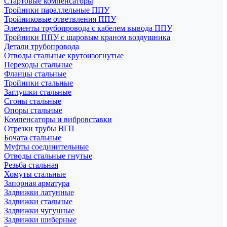
Стартовые компенсаторы
Тройники параллельные ППУ
Тройниковые ответвления ППУ
Элементы трубопровода с кабелем вывода ППУ
Тройники ППУ с шаровым краном воздушника
Детали трубопровода
Отводы стальные крутоизогнутые
Переходы стальные
Фланцы стальные
Тройники стальные
Заглушки стальные
Сгоны стальные
Опоры стальные
Компенсаторы и вибровставки
Отрезки трубы ВГП
Бочата стальные
Муфты соединительные
Отводы стальные гнутые
Резьба стальная
Хомуты стальные
Запорная арматура
Задвижки латунные
Задвижки стальные
Задвижки чугунные
Задвижки шиберные