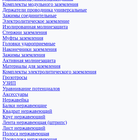
Комплекты модульного заземления
Держатели проводника универсальные
Зажимы соединительные
Электролитическое заземление
Изолированная молниезащита
Стержни заземления
Муфты заземления
Головки удароприемные
Наконечники заземления
Зажимы заземления
Активная молниезащита
Материалы для заземления
Комплекты электролитического заземления
Грозотросы
УЗИП
Уравнивание потенциалов
Аксессуары
Нержавейка
Балки нержавеющие
Квадрат нержавеющий
Круг нержавеющий
Лента нержавеющая (штрипс)
Лист нержавеющий
Полоса нержавеющая
Проволока нержавеющая