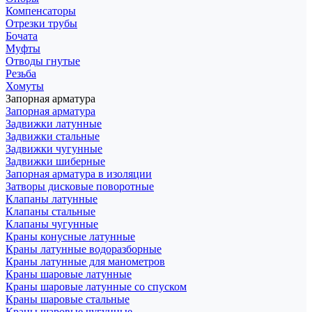
Компенсаторы
Отрезки трубы
Бочата
Муфты
Отводы гнутые
Резьба
Хомуты
Запорная арматура
Запорная арматура
Задвижки латунные
Задвижки стальные
Задвижки чугунные
Задвижки шиберные
Запорная арматура в изоляции
Затворы дисковые поворотные
Клапаны латунные
Клапаны стальные
Клапаны чугунные
Краны конусные латунные
Краны латунные водоразборные
Краны латунные для манометров
Краны шаровые латунные
Краны шаровые латунные со спуском
Краны шаровые стальные
Краны шаровые чугунные