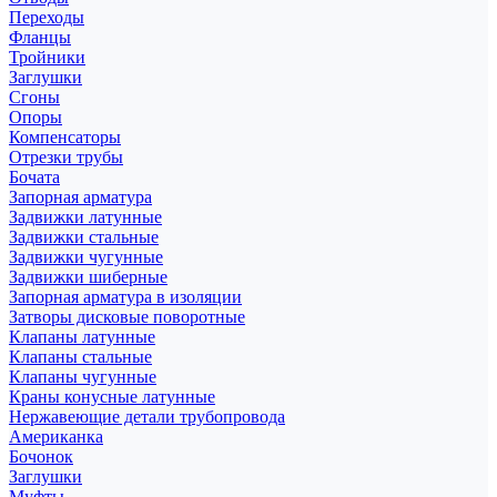
Переходы
Фланцы
Тройники
Заглушки
Сгоны
Опоры
Компенсаторы
Отрезки трубы
Бочата
Запорная арматура
Задвижки латунные
Задвижки стальные
Задвижки чугунные
Задвижки шиберные
Запорная арматура в изоляции
Затворы дисковые поворотные
Клапаны латунные
Клапаны стальные
Клапаны чугунные
Краны конусные латунные
Нержавеющие детали трубопровода
Американка
Бочонок
Заглушки
Муфты