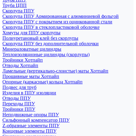
Труба ЦПП
Скорлупа ППУ
Скорлупа ППУ Армированная с алюминиевой фольгой
Скорлупа ППУ с покрытием из оцинкованной стали
Скорлупа ППУ в стеклопластиковой оболочке
Хомуты для ППУ скорлупы
Полиуретановый клей без скорлупы
Скорлупа ППУ без дополнительной оболочки
Минераловатные цилиндры
Теплоизоляционые цилиндры (скорлупы)
Тройники Хотпайп
Отводы Хотпайп
Ламельные (вертикально-слоистые) маты Хотпайп
Прошивные маты Хотпайп
Опорные (каркасные) кольца Хотпайп
Подвес для труб
Изделия в ППУ изоляции
Отводы ППУ
Переходы ППУ
Тройники ППУ
Неподвижные опоры ППУ
Cильфонный компенсатор ППУ
Z-образные элементы ППУ
Концевые элементы ППУ