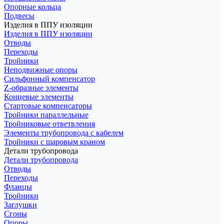
Опорные кольца
Подвесы
Изделия в ППУ изоляции
Изделия в ППУ изоляции
Отводы
Переходы
Тройники
Неподвижные опоры
Cильфонный компенсатор
Z-образные элементы
Концевые элементы
Стартовые компенсаторы
Тройники параллельные
Тройниковые ответвления
Элементы трубопровода с кабелем
Тройники с шаровым краном
Детали трубопровода
Детали трубопровода
Отводы
Переходы
Фланцы
Тройники
Заглушки
Сгоны
Опоры