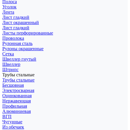
Полоса
Уголок
Лента
Лист гладкий
Лист окрашенный
Лист гладкий
Листы перфорированные
Проволока
Рулонная сталь
Рулоны окрашенные
Сетка
Швеллер гнутый
Швеллер
Штрипс
Трубы стальные
Трубы стальные
Бесшовная
Электросварная
Оцинкованная
Нержавеющая
Профильная
Алюминиевая
ВГП
Чугунные
Из обечаек