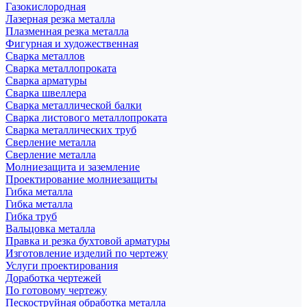
Газокислородная
Лазерная резка металла
Плазменная резка металла
Фигурная и художественная
Сварка металлов
Сварка металлопроката
Сварка арматуры
Сварка швеллера
Сварка металлической балки
Сварка листового металлопроката
Сварка металлических труб
Сверление металла
Сверление металла
Молниезащита и заземление
Проектирование молниезащиты
Гибка металла
Гибка металла
Гибка труб
Вальцовка металла
Правка и резка бухтовой арматуры
Изготовление изделий по чертежу
Услуги проектирования
Доработка чертежей
По готовому чертежу
Пескоструйная обработка металла