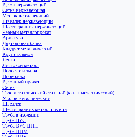
Рулон нержавеющий
Сетка нержавеющая
Уголок нержавеющий
Швеллер нержавеющий
Шестигранник нержавеющий
Черный металлопрокат
Арматура
Двутавровая балка
Квадрат металлический
Круг стальной
Лента
Листовой металл
Полоса стальная
Проволока
Рулонный прокат
Сетка
Трос металлический/стальной (канат металлический)
Уголок металлический
Швеллер
Шестигранник металлический
Труба в изоляции
Труба ВУС
Труба ВУС ЦПП
Труба ППМ
Труба ППУ