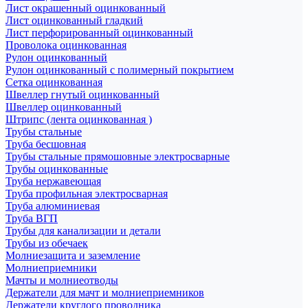
Лист окрашенный оцинкованный
Лист оцинкованный гладкий
Лист перфорированный оцинкованный
Проволока оцинкованная
Рулон оцинкованный
Рулон оцинкованный с полимерный покрытием
Сетка оцинкованная
Швеллер гнутый оцинкованный
Швеллер оцинкованный
Штрипс (лента оцинкованная )
Трубы стальные
Труба бесшовная
Трубы стальные прямошовные электросварные
Трубы оцинкованные
Труба нержавеющая
Труба профильная электросварная
Труба алюминиевая
Труба ВГП
Трубы для канализации и детали
Трубы из обечаек
Молниезащита и заземление
Молниеприемники
Мачты и молниеотводы
Держатели для мачт и молниеприемников
Держатели круглого проводника