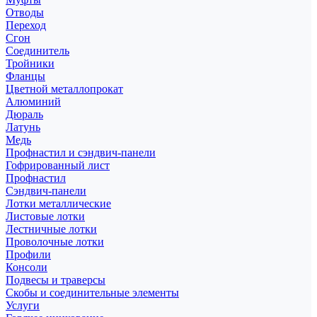
Отводы
Переход
Сгон
Соединитель
Тройники
Фланцы
Цветной металлопрокат
Алюминий
Дюраль
Латунь
Медь
Профнастил и сэндвич-панели
Гофрированный лист
Профнастил
Сэндвич-панели
Лотки металлические
Листовые лотки
Лестничные лотки
Проволочные лотки
Профили
Консоли
Подвесы и траверсы
Скобы и соединительные элементы
Услуги