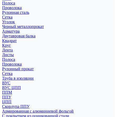
Полоса
Проволока
Рулонная сталь
Сетка
Уголок
Черный металлопрокат
Арматура
Двутавровая балка
Квадрат
Круг
Лента
Листы
Полоса
Проволока
Рулонный прокат
Сетка
Труба в изоляции
ВУС
ВУС ЦПП
ППМ
ППУ
ЦПП
Скорлупа ППУ
Армированная с алюминиевой фольгой
С покрытием из оцинкованной стали