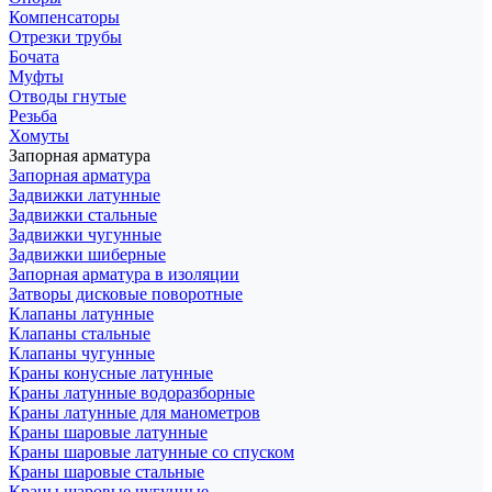
Компенсаторы
Отрезки трубы
Бочата
Муфты
Отводы гнутые
Резьба
Хомуты
Запорная арматура
Запорная арматура
Задвижки латунные
Задвижки стальные
Задвижки чугунные
Задвижки шиберные
Запорная арматура в изоляции
Затворы дисковые поворотные
Клапаны латунные
Клапаны стальные
Клапаны чугунные
Краны конусные латунные
Краны латунные водоразборные
Краны латунные для манометров
Краны шаровые латунные
Краны шаровые латунные со спуском
Краны шаровые стальные
Краны шаровые чугунные