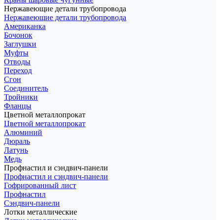
Нержавеющие детали трубопровода
Нержавеющие детали трубопровода
Американка
Бочонок
Заглушки
Муфты
Отводы
Переход
Сгон
Соединитель
Тройники
Фланцы
Цветной металлопрокат
Цветной металлопрокат
Алюминий
Дюраль
Латунь
Медь
Профнастил и сэндвич-панели
Профнастил и сэндвич-панели
Гофрированный лист
Профнастил
Сэндвич-панели
Лотки металлические