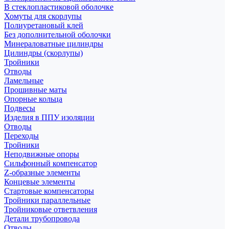
В стеклопластиковой оболочке
Хомуты для скорлупы
Полиуретановый клей
Без дополнительной оболочки
Минераловатные цилиндры
Цилиндры (скорлупы)
Тройники
Отводы
Ламельные
Прошивные маты
Опорные кольца
Подвесы
Изделия в ППУ изоляции
Отводы
Переходы
Тройники
Неподвижные опоры
Cильфонный компенсатор
Z-образные элементы
Концевые элементы
Стартовые компенсаторы
Тройники параллельные
Тройниковые ответвления
Детали трубопровода
Отводы