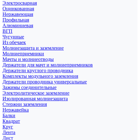
Электросварная
Оцинкованная
Нержавеющая
Профильная
Алюминиевая
ВГП
Чугунные
Из обечаек
Молниезащита и заземление
Молниеприемники
Мачты и молниеотводы
Держатели для мачт и молниеприемников
Держатели круглого проводника
Комплекты модульного заземления
Держатели проводника универсальные
Зажимы соединительные
Электролитическое заземление
Изолированная молниезащита
Стержни заземления
Нержавейка
Балки
Квадрат
Круг
Лента
Лист