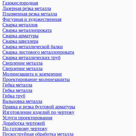
Газокислородная
Лазерная резка металла
Плазменная резка металла
Фигурная и художественная
Сварка металлов
Сварка металлопроката
Сварка арматуры
Сварка швеллера
Сварка металлической балки
Сварка листового металлопроката
Сварка металлических труб
Сверление металла
Сверление металла
Молниезащита и заземление
Проектирование молниезащиты
Гибка металла
Гибка металла
Гибка труб
Вальцовка металла
Правка и резка бухтовой арматуры
Изготовление изделий по чертежу
Услуги проектирования
Доработка чертежей
По готовому чертежу
Пескоструйная обработка металла