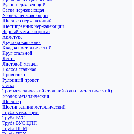
Рулон нержавеющий
Сетка нержавеющая
Уголок нержавеющий
Швеллер нержавеющий
Шестигранник нержавеющий
Черный металлопрокат
Арматура
Двутавровая балка
Квадрат металлический
Круг стальной
Лента
Листовой металл
Полоса стальная
Проволока
Рулонный прокат
Сетка
Трос металлический/стальной (канат металлический)
Уголок металлический
Швеллер
Шестигранник металлический
Труба в изоляции
Труба ВУС
Труба ВУС ЦПП
Труба ППМ
Труба ППУ