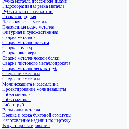
Рубка металла пресс-ножницами
Гидрообразивная резка металла
Рубка листа на гильотине
Газокислородная
Лазерная резка металла
Плазменная резка металла
Фигурная и художественная
Сварка металлов
Сварка металлопроката
Сварка арматуры
Сварка швеллера
Сварка металлической балки
Сварка листового металлопроката
Сварка металлических труб
Сверление металла
Сверление металла
Молниезащита и заземление
Проектирование молниезащиты
Гибка металла
Гибка металла
Гибка труб
Вальцовка металла
Правка и резка бухтовой арматуры
Изготовление изделий по чертежу
Услуги проектирования