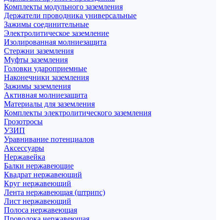
Комплекты модульного заземления
Держатели проводника универсальные
Зажимы соединительные
Электролитическое заземление
Изолированная молниезащита
Стержни заземления
Муфты заземления
Головки удароприемные
Наконечники заземления
Зажимы заземления
Активная молниезащита
Материалы для заземления
Комплекты электролитического заземления
Грозотросы
УЗИП
Уравнивание потенциалов
Аксессуары
Нержавейка
Балки нержавеющие
Квадрат нержавеющий
Круг нержавеющий
Лента нержавеющая (штрипс)
Лист нержавеющий
Полоса нержавеющая
Проволока нержавеющая