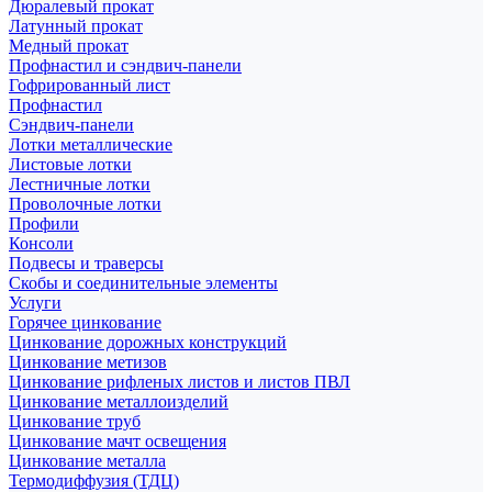
Дюралевый прокат
Латунный прокат
Медный прокат
Профнастил и сэндвич-панели
Гофрированный лист
Профнастил
Сэндвич-панели
Лотки металлические
Листовые лотки
Лестничные лотки
Проволочные лотки
Профили
Консоли
Подвесы и траверсы
Скобы и соединительные элементы
Услуги
Горячее цинкование
Цинкование дорожных конструкций
Цинкование метизов
Цинкование рифленых листов и листов ПВЛ
Цинкование металлоизделий
Цинкование труб
Цинкование мачт освещения
Цинкование металла
Термодиффузия (ТДЦ)