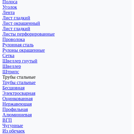
Полоса
Уголок
Лента
Лист гладкий
Лист окрашенный
Лист гладкий
Листы перфорированные
Проволока
Рулонная сталь
Рулоны окрашенные
Сетка
Швеллер гнутый
Швеллер
Штрипс
Трубы стальные
Трубы стальные
Бесшовная
Электросварная
Оцинкованная
Нержавеющая
Профильная
Алюминиевая
ВГП
Чугунные
Из обечаек