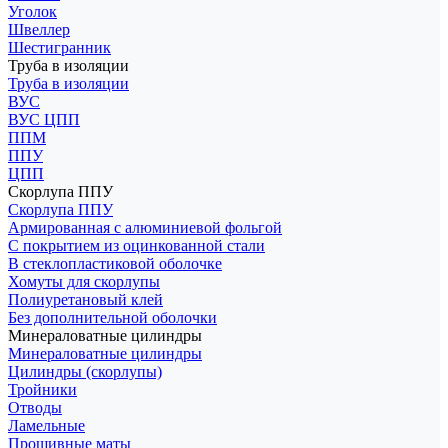
Уголок
Швеллер
Шестигранник
Труба в изоляции
Труба в изоляции
ВУС
ВУС ЦПП
ППМ
ППУ
ЦПП
Скорлупа ППУ
Скорлупа ППУ
Армированная с алюминиевой фольгой
С покрытием из оцинкованной стали
В стеклопластиковой оболочке
Хомуты для скорлупы
Полиуретановый клей
Без дополнительной оболочки
Минераловатные цилиндры
Минераловатные цилиндры
Цилиндры (скорлупы)
Тройники
Отводы
Ламельные
Прошивные маты