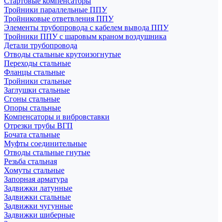
Стартовые компенсаторы
Тройники параллельные ППУ
Тройниковые ответвления ППУ
Элементы трубопровода с кабелем вывода ППУ
Тройники ППУ с шаровым краном воздушника
Детали трубопровода
Отводы стальные крутоизогнутые
Переходы стальные
Фланцы стальные
Тройники стальные
Заглушки стальные
Сгоны стальные
Опоры стальные
Компенсаторы и вибровставки
Отрезки трубы ВГП
Бочата стальные
Муфты соединительные
Отводы стальные гнутые
Резьба стальная
Хомуты стальные
Запорная арматура
Задвижки латунные
Задвижки стальные
Задвижки чугунные
Задвижки шиберные