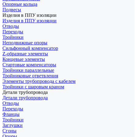
Опорные кольца
Подвесы
Изделия в ППУ изоляции
Изделия в ППУ изоляции
Отводы
Переходы
Тройники
Неподвижные опоры
Cильфонный компенсатор
Z-образные элементы
Концевые элементы
Стартовые компенсаторы
Тройники параллельные
Тройниковые ответвления
Элементы трубопровода с кабелем
Тройники с шаровым краном
Детали трубопровода
Детали трубопровода
Отводы
Переходы
Фланцы
Тройники
Заглушки
Сгоны
Опоры