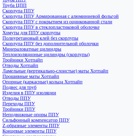
Труба ЦПП
Скорлупа ППУ
Скорлупа ППУ Армированная с алюминиевой фольгой
Скорлупа ППУ с покрытием из оцинкованной стали
Скорлупа ППУ в стеклопластиковой оболочке
Хомуты для ППУ скорлупы
Полиуретановый клей без скорлупы
Скорлупа ППУ без дополнительной оболочки
Минераловатные цилиндры
Теплоизоляционые цилиндры (скорлупы)
Тройники Хотпайп
Отводы Хотпайп
Ламельные (вертикально-слоистые) маты Хотпайп
Прошивные маты Хотпайп
Опорные (каркасные) кольца Хотпайп
Подвес для труб
Изделия в ППУ изоляции
Отводы ППУ
Переходы ППУ
Тройники ППУ
Неподвижные опоры ППУ
Cильфонный компенсатор ППУ
Z-образные элементы ППУ
Концевые элементы ППУ