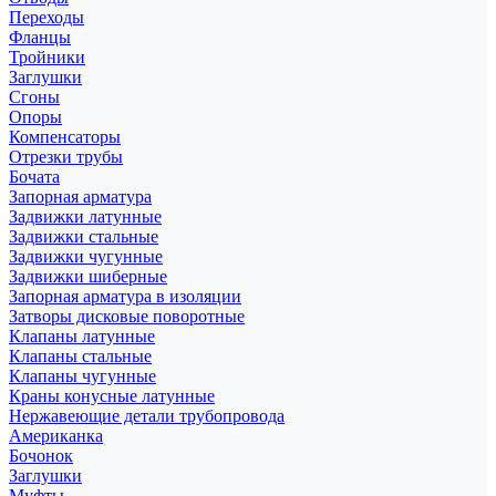
Переходы
Фланцы
Тройники
Заглушки
Сгоны
Опоры
Компенсаторы
Отрезки трубы
Бочата
Запорная арматура
Задвижки латунные
Задвижки стальные
Задвижки чугунные
Задвижки шиберные
Запорная арматура в изоляции
Затворы дисковые поворотные
Клапаны латунные
Клапаны стальные
Клапаны чугунные
Краны конусные латунные
Нержавеющие детали трубопровода
Американка
Бочонок
Заглушки
Муфты